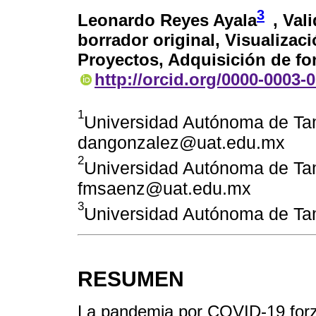
3
Leonardo Reyes Ayala
, Val
borrador original, Visualizac
Proyectos, Adquisición de f
http://orcid.org/0000-0003-
1
Universidad Autónoma de Ta
dangonzalez@uat.edu.mx
2
Universidad Autónoma de Ta
fmsaenz@uat.edu.mx
3
Universidad Autónoma de Ta
RESUMEN
La pandemia por COVID-19 forzó