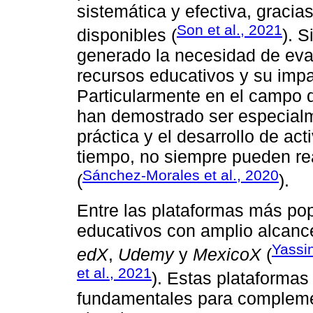
sistemática y efectiva, gracia
Son et al., 2021
disponibles (
). 
generado la necesidad de eval
recursos educativos y su impa
Particularmente en el campo d
han demostrado ser especialme
práctica y el desarrollo de ac
tiempo, no siempre pueden real
Sánchez-Morales et al., 2020
(
).
Entre las plataformas más pop
educativos con amplio alcan
Yassin
edX
,
Udemy
y
MexicoX
(
et al., 2021
). Estas plataformas
fundamentales para compleme