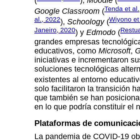
(
),
Moodle
(
Tenda et al
Google Classroom
(
al., 2022
Wiyono et 
),
Schoology
(
Janeiro, 2020
Restua
) y
Edmodo
(
grandes empresas tecnológic
educativos, como
Microsoft
,
G
iniciativas e incrementaron su
soluciones tecnológicas altern
existentes al entorno educativ
solo facilitaron la transición 
que también se han posicion
en lo que podría constituir e
Plataformas de comunicació
La pandemia de COVID-19 obl