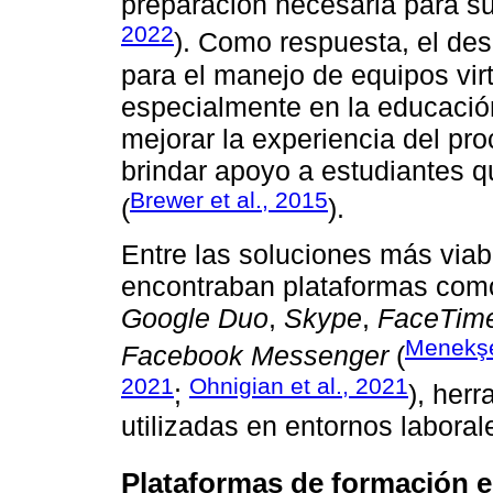
preparación necesaria para su 
2022
). Como respuesta, el des
para el manejo de equipos virt
especialmente en la educación
mejorar la experiencia del p
brindar apoyo a estudiantes 
Brewer et al., 2015
(
).
Entre las soluciones más via
encontraban plataformas co
Google Duo
,
Skype
,
FaceTim
Menekşe
Facebook Messenger
(
2021
Ohnigian et al., 2021
;
), her
utilizadas en entornos laboral
Plataformas de formación e