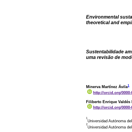
Environmental sustain
theoretical and empi
Sustentabilidade amb
uma revisão de mode
1
Minerva Martínez Ávila
http://orcid.org/0000
Filiberto Enrique Valdés
http://orcid.org/0000
1
Universidad Autónoma d
2
Universidad Autónoma d