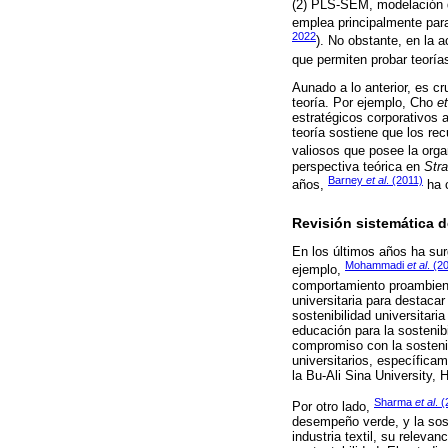
(2) PLS-SEM, modelación 
emplea principalmente para
2022
). No obstante, en la 
que permiten probar teorías
Aunado a lo anterior, es c
teoría. Por ejemplo, Cho
et
estratégicos corporativos 
teoría sostiene que los re
valiosos que posee la orga
perspectiva teórica en
Str
Barney
et al
. (2011)
años,
ha c
Revisión sistemática de 
En los últimos años ha sur
Mohammadi
et al
. (2
ejemplo,
comportamiento proambienta
universitaria para destacar
sostenibilidad universitaria
educación para la sostenibil
compromiso con la sostenibi
universitarios, específica
la Bu-Ali Sina University,
Sharma
et al
. 
Por otro lado,
desempeño verde, y la sos
industria textil, su releva