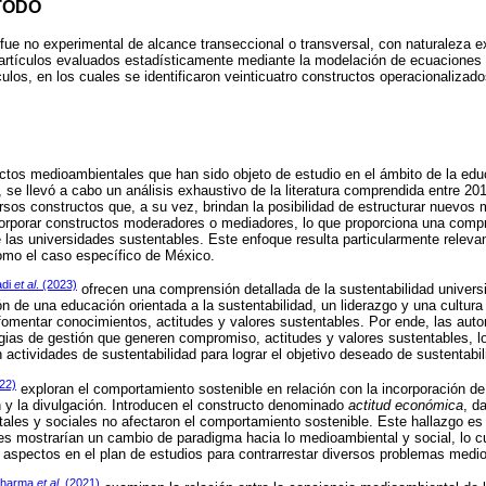
TODO
 fue no experimental de alcance transeccional o transversal, con naturaleza e
e artículos evaluados estadísticamente mediante la modelación de ecuaciones 
culos, en los cuales se identificaron veinticuatro constructos operacionalizado
ructos medioambientales que han sido objeto de estudio en el ámbito de la ed
as, se llevó a cabo un análisis exhaustivo de la literatura comprendida entre 
ersos constructos que, a su vez, brindan la posibilidad de estructurar nuevos 
rporar constructos moderadores o mediadores, lo que proporciona una comp
de las universidades sustentables. Este enfoque resulta particularmente relev
mo el caso específico de México.
di
et al
. (2023)
ofrecen una comprensión detallada de la sustentabilidad universi
n de una educación orientada a la sustentabilidad, un liderazgo y una cultura 
fomentar conocimientos, actitudes y valores sustentables. Por ende, las autor
ias de gestión que generen compromiso, actitudes y valores sustentables, l
en actividades de sustentabilidad para lograr el objetivo deseado de sustentabil
022)
exploran el comportamiento sostenible en relación con la incorporación de 
n y la divulgación. Introducen el constructo denominado
actitud económica
, d
ales y sociales no afectaron el comportamiento sostenible. Este hallazgo es 
es mostrarían un cambio de paradigma hacia lo medioambiental y social, lo c
 aspectos en el plan de estudios para contrarrestar diversos problemas medi
harma
et al
. (2021)