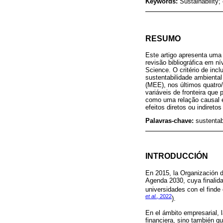
Keywords:
Sustainability
RESUMO
Este artigo apresenta uma 
revisão bibliográfica em 
Science. O critério de inc
sustentabilidade ambienta
(MEE), nos últimos quatro/
variáveis ​​de fronteira qu
como uma relação causal é 
efeitos diretos ou indiret
Palavras-chave:
sustentab
INTRODUCCIÓN
En 2015, la Organización d
Agenda 2030, cuya finalida
universidades con el finde
et al
., 2022
).
En el ámbito empresarial, 
financiera, sino también q