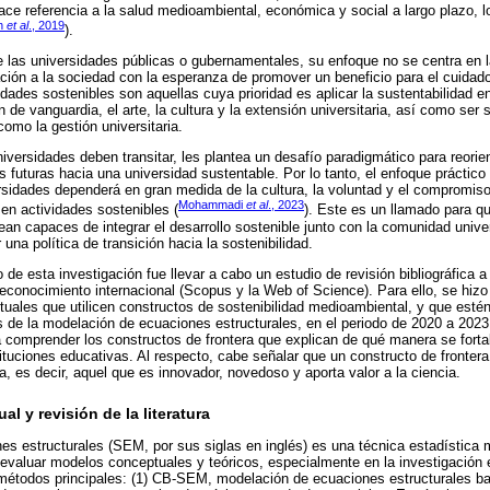
hace referencia a la salud medioambiental, económica y social a largo plazo, l
h
et al
., 2019
).
e las universidades públicas o gubernamentales, su enfoque no se centra en
ción a la sociedad con la esperanza de promover un beneficio para el cuidad
idades sostenibles son aquellas cuya prioridad es aplicar la sustentabilidad e
 de vanguardia, el arte, la cultura y la extensión universitaria, así como ser
omo la gestión universitaria.
niversidades deben transitar, les plantea un desafío paradigmático para reori
futuras hacia una universidad sustentable. Por lo tanto, el enfoque práctico 
ersidades dependerá en gran medida de la cultura, la voluntad y el compromiso 
Mohammadi
et al
., 2023
 en actividades sostenibles (
). Este es un llamado para qu
an capaces de integrar el desarrollo sostenible junto con la comunidad univer
 una política de transición hacia la sostenibilidad.
o de esta investigación fue llevar a cabo un estudio de revisión bibliográfica a 
conocimiento internacional (Scopus y la Web of Science). Para ello, se hizo
uales que utilicen constructos de sostenibilidad medioambiental, y que esté
és de la modelación de ecuaciones estructurales, en el periodo de 2020 a 2023.
comprender los constructos de frontera que explican de qué manera se fortal
ituciones educativas. Al respecto, cabe señalar que un constructo de frontera
, es decir, aquel que es innovador, novedoso y aporta valor a la ciencia.
l y revisión de la literatura
s estructurales (SEM, por sus siglas en inglés) es una técnica estadística 
evaluar modelos conceptuales y teóricos, especialmente en la investigación 
métodos principales: (1) CB-SEM, modelación de ecuaciones estructurales ba