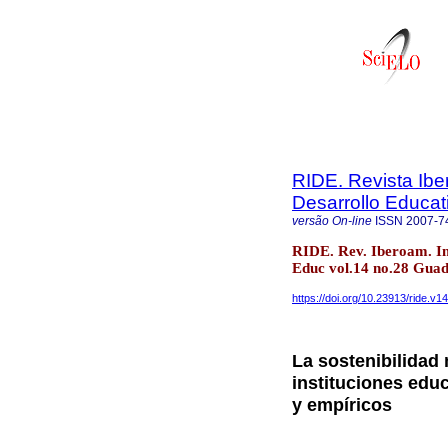
RIDE. Revista Ibe
Desarrollo Educat
versão On-line
ISSN
2007-7
RIDE. Rev. Iberoam. In
Educ vol.14 no.28 Gua
https://doi.org/10.23913/ride.v1
La sostenibilidad
instituciones edu
y empíricos