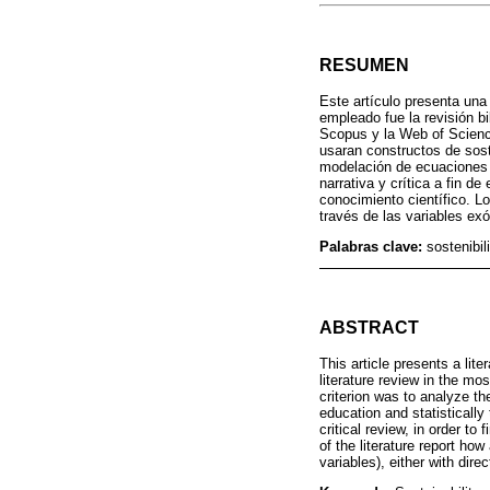
RESUMEN
Este artículo presenta una 
empleado fue la revisión b
Scopus y la Web of Science
usaran constructos de sost
modelación de ecuaciones e
narrativa y crítica a fin d
conocimiento científico. Lo
través de las variables ex
Palabras clave:
sostenibi
ABSTRACT
This article presents a lit
literature review in the m
criterion was to analyze th
education and statistically
critical review, in order t
of the literature report ho
variables), either with dire