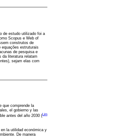
de estudo utilizado foi a
, como Scopus e Web of
assem construtos de
 equações estruturais
 lacunas de pesquisa e
 da literatura relatam
dentes), sejam elas com
le que comprende la
les, el gobierno y las
Lim
ble antes del año 2030 (
 en la utilidad económica y
 ambiente. De manera