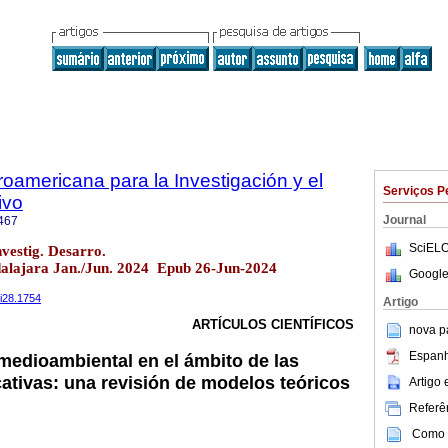
roamericana para la Investigación y el
Serviços P
ivo
Journal
467
SciELO
vestig. Desarro.
dalajara Jan./Jun. 2024 Epub 26-Jun-2024
Google
4i28.1754
Artigo
ARTÍCULOS CIENTÍFICOS
nova p
Espanh
 medioambiental en el ámbito de las
cativas: una revisión de modelos teóricos
Artigo
Referên
Como c