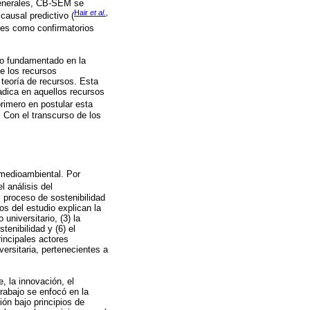
generales, CB-SEM se
Hair
et al
.,
ausal predictivo (
les como confirmatorios
co fundamentado en la
de los recursos
teoría de recursos. Esta
adica en aquellos recursos
primero en postular esta
. Con el transcurso de los
 medioambiental. Por
l análisis del
 proceso de sostenibilidad
os del estudio explican la
 universitario, (3) la
tenibilidad y (6) el
rincipales actores
ersitaria, pertenecientes a
, la innovación, el
abajo se enfocó en la
ión bajo principios de