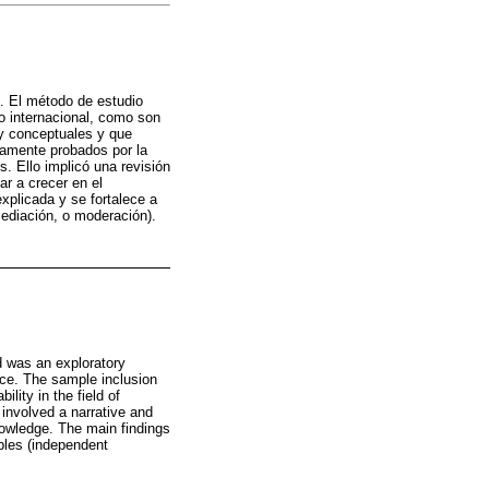
n. El método de estudio
to internacional, como son
 y conceptuales y que
camente probados por la
. Ello implicó una revisión
ar a crecer en el
explicada y se fortalece a
mediación, o moderación).
ed was an exploratory
nce. The sample inclusion
lity in the field of
 involved a narrative and
knowledge. The main findings
ables (independent