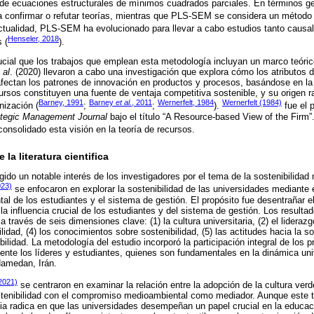
de ecuaciones estructurales de mínimos cuadrados parciales. En términos 
 confirmar o refutar teorías, mientras que PLS-SEM se considera un método c
actualidad, PLS-SEM ha evolucionado para llevar a cabo estudios tanto causa
Henseler, 2018
 (
).
rucial que los trabajos que emplean esta metodología incluyan un marco teóri
 al
. (2020) llevaron a cabo una investigación que explora cómo los atributos 
afectan los patrones de innovación en productos y procesos, basándose en la 
cursos constituyen una fuente de ventaja competitiva sostenible, y su origen r
Barney, 1991
Barney
et al.
, 2011
Wernerfelt, 1984
Wernerfelt (1984)
nización (
;
;
).
fue el 
ategic Management Journal
bajo el título “A Resource-based View of the Firm”
onsolidado esta visión en la teoría de recursos.
la literatura cientifica
gido un notable interés de los investigadores por el tema de la sostenibilidad
023)
se enfocaron en explorar la sostenibilidad de las universidades mediante e
l de los estudiantes y el sistema de gestión. El propósito fue desentrañar el
 la influencia crucial de los estudiantes y del sistema de gestión. Los resultad
 a través de seis dimensiones clave: (1) la cultura universitaria, (2) el liderazgo
idad, (4) los conocimientos sobre sostenibilidad, (5) las actitudes hacia la sos
lidad. La metodología del estudio incorporó la participación integral de los p
mente los líderes y estudiantes, quienes son fundamentales en la dinámica univ
 Hamedan, Irán.
(2021)
se centraron en examinar la relación entre la adopción de la cultura verde
tenibilidad con el compromiso medioambiental como mediador. Aunque este tr
ncia radica en que las universidades desempeñan un papel crucial en la educac