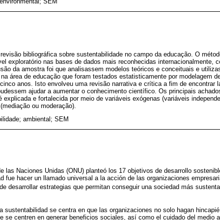
; environmental; SEM
revisão bibliográfica sobre sustentabilidade no campo da educação. O método 
nível exploratório nas bases de dados mais reconhecidas internacionalmente
lusão da amostra foi que analisassem modelos teóricos e conceituais e utiliz
l na área de educação que foram testados estatisticamente por modelagem de
cinco anos. Isto envolveu uma revisão narrativa e crítica a fim de encontrar
e pudessem ajudar a aumentar o conhecimento científico. Os principais achados
explicada e fortalecida por meio de variáveis ​​exógenas (variáveis ​​indepen
os (mediação ou moderação).
ilidade; ambiental; SEM
e las Naciones Unidas (ONU) planteó los 17 objetivos de desarrollo sostenib
d fue hacer un llamado universal a la acción de las organizaciones empresaria
 de desarrollar estrategias que permitan conseguir una sociedad más sustenta
la sustentabilidad se centra en que las organizaciones no solo hagan hincapié
ue se centren en generar beneficios sociales, así como el cuidado del medio