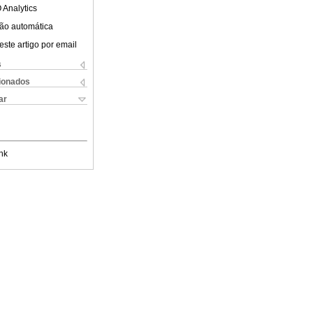
 Analytics
ão automática
este artigo por email
s
cionados
ar
nk