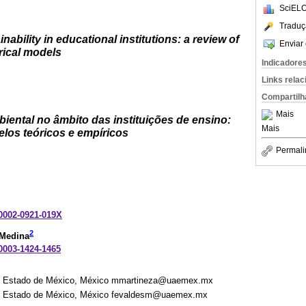
SciELO
Traduç
ability in educational institutions: a review of
Enviar 
rical models
Indicadore
Links rela
Compartilh
Mais
iental no âmbito das instituições de ensino:
Mais
los teóricos e empíricos
Permali
-0002-0921-019X
2
 Medina
-0003-1424-1465
el Estado de México, México mmartineza@uaemex.mx
el Estado de México, México fevaldesm@uaemex.mx