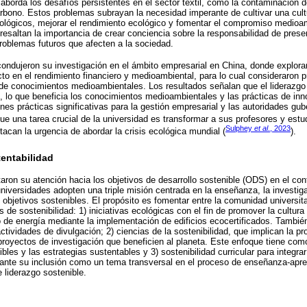
 aborda los desafíos persistentes en el sector textil, como la contaminación d
rbono. Estos problemas subrayan la necesidad imperante de cultivar una cultu
ológicos, mejorar el rendimiento ecológico y fomentar el compromiso medioam
 resaltan la importancia de crear conciencia sobre la responsabilidad de prese
problemas futuros que afecten a la sociedad.
ondujeron su investigación en el ámbito empresarial en China, donde explorar
o en el rendimiento financiero y medioambiental, para lo cual consideraron p
e de conocimientos medioambientales. Los resultados señalan que el liderazg
 lo que beneficia los conocimientos medioambientales y las prácticas de inn
ones prácticas significativas para la gestión empresarial y las autoridades 
ue una tarea crucial de la universidad es transformar a sus profesores y es
Sulphey
et al
., 2023
tacan la urgencia de abordar la crisis ecológica mundial (
).
entabilidad
aron su atención hacia los objetivos de desarrollo sostenible (ODS) en el con
niversidades adopten una triple misión centrada en la enseñanza, la investiga
objetivos sostenibles. El propósito es fomentar entre la comunidad universita
de sostenibilidad: 1) iniciativas ecológicas con el fin de promover la cultura d
ro de energía mediante la implementación de edificios ecocertificados. Tambi
tividades de divulgación; 2) ciencias de la sostenibilidad, que implican la pr
 proyectos de investigación que beneficien al planeta. Este enfoque tiene com
bles y las estrategias sustentables y 3) sostenibilidad curricular para integrar
nte su inclusión como un tema transversal en el proceso de enseñanza-apren
 liderazgo sostenible.