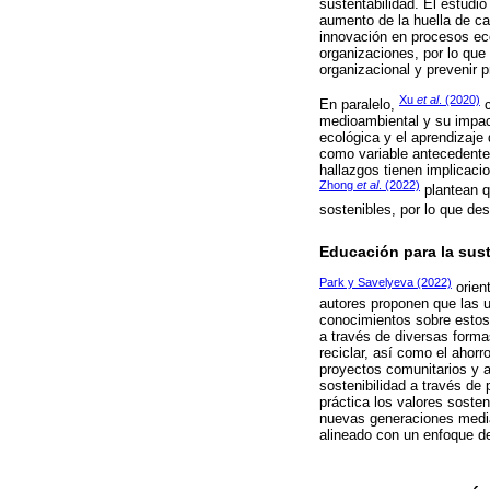
sustentabilidad. El estudio
aumento de la huella de ca
innovación en procesos ec
organizaciones, por lo que
organizacional y prevenir 
Xu
et al
. (2020)
En paralelo,
c
medioambiental y su impact
ecológica y el aprendizaj
como variable antecedente,
hallazgos tienen implicaci
Zhong
et al
. (2022)
plantean q
sostenibles, por lo que des
Educación para la sust
Park y Savelyeva (2022)
orient
autores proponen que las u
conocimientos sobre estos 
a través de diversas formas 
reciclar, así como el ahor
proyectos comunitarios y ac
sostenibilidad a través de
práctica los valores sosteni
nuevas generaciones media
alineado con un enfoque de