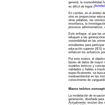
general, la sostenibilidad 
Asmelas
es difícil de lograr (
En cambio, en el ámbito d
sino en proporcionar educa
otras palabras, las univers
enseñanza, la investigación
procesos administrativos, c
Este enfoque, al que las u
eduquen a las generaciones 
sostenibilidad en las univ
estudiantes para participar
educación superior (IES) se
enfaticen los esfuerzos por
Por este motivo, el objetiv
bases de datos de mayor re
modelos teóricos y concept
validados y fiables a trav
específicamente, se busca 
medioambiental en las inst
conocimiento de vanguardia
Marco teórico conceptua
La modelación de ecuacione
generación, diseñada para 
Actualmente, existen dos 