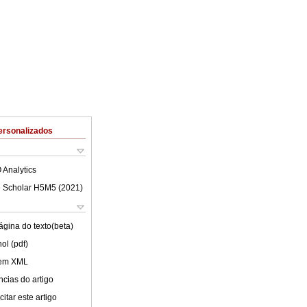
ersonalizados
 Analytics
 Scholar H5M5 (
2021
)
ágina do texto(beta)
ol (pdf)
 em XML
cias do artigo
itar este artigo