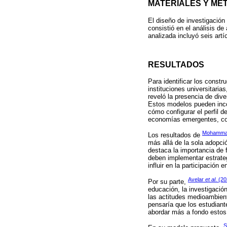
MATERIALES Y MÉ
El diseño de investigación
consistió en el análisis d
analizada incluyó seis artí
RESULTADOS
Para identificar los const
instituciones universitari
reveló la presencia de div
Estos modelos pueden inco
cómo configurar el perfil 
economías emergentes, co
Mohamma
Los resultados de
más allá de la sola adopció
destaca la importancia de 
deben implementar estrateg
influir en la participación 
Avelar
et al
. (2
Por su parte,
educación, la investigació
las actitudes medioambient
pensaría que los estudiant
abordar más a fondo estos
S