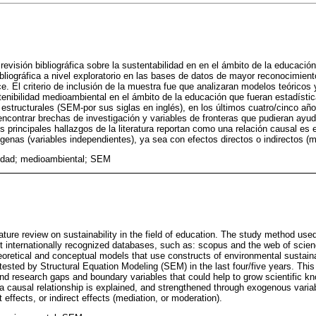
revisión bibliográfica sobre la sustentabilidad en en el ámbito de la educació
ibliográfica a nivel exploratorio en las bases de datos de mayor reconocimien
. El criterio de inclusión de la muestra fue que analizaran modelos teóricos
enibilidad medioambiental en el ámbito de la educación que fueran estadísti
structurales (SEM-por sus siglas en inglés), en los últimos cuatro/cinco años
e encontrar brechas de investigación y variables de fronteras que pudieran ayud
s principales hallazgos de la literatura reportan como una relación causal es 
ógenas (variables independientes), ya sea con efectos directos o indirectos (
lidad; medioambiental; SEM
erature review on sustainability in the field of education. The study method us
ost internationally recognized databases, such as: scopus and the web of scie
eoretical and conceptual models that use constructs of environmental sustainabi
 tested by Structural Equation Modeling (SEM) in the last four/five years. This
o find research gaps and boundary variables that could help to grow scientific 
w a causal relationship is explained, and strengthened through exogenous vari
ct effects, or indirect effects (mediation, or moderation).