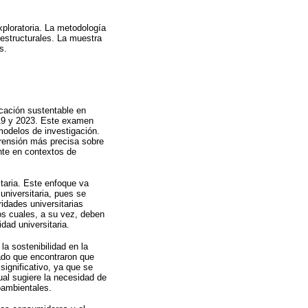
xploratoria. La metodología
estructurales. La muestra
s.
ucación sustentable en
2019 y 2023. Este examen
modelos de investigación.
rensión más precisa sobre
ante en contextos de
taria. Este enfoque va
universitaria, pues se
idades universitarias
os cuales, a su vez, deben
idad universitaria.
la sostenibilidad en la
ado que encontraron que
significativo, ya que se
ual sugiere la necesidad de
oambientales.