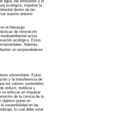
el agua, las emisiones y el
ra ecológica, impulsar la
biental dentro de las
rvar nuestro entorno
on el liderazgo
rácticas de innovación
o medioambiental actúa
ovación ecológica. Estos
gubernamentales. Además,
tudiantes en emprendedores
texto universitario. Estos
ción y la transferencia de
ria los valores sostenibles
e reducir, reutilizar y
én se enfocan en impulsar
omoción de la ciencia de la
o objetivo poner en
 la sostenibilidad en las
dizaje, lo cual debe estar