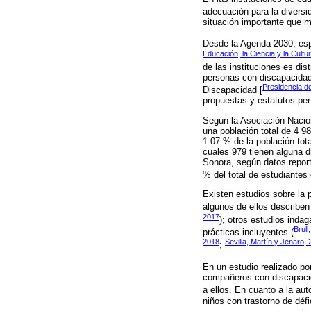
adecuación para la diversi
situación importante que m
Desde la Agenda 2030, esp
Educación, la Ciencia y la Cult
de las instituciones es di
personas con discapacidad 
Presidencia d
Discapacidad [
propuestas y estatutos per
Según la Asociación Nacion
una población total de 4 9
1.07 % de la población tot
cuales 979 tienen alguna d
Sonora, según datos report
% del total de estudiantes
Existen estudios sobre la 
algunos de ellos describen
2017
); otros estudios inda
Brull
prácticas incluyentes (
2018
Sevilla, Martín y Jenaro,
;
En un estudio realizado po
compañeros con discapacida
a ellos. En cuanto a la au
niños con trastorno de déf