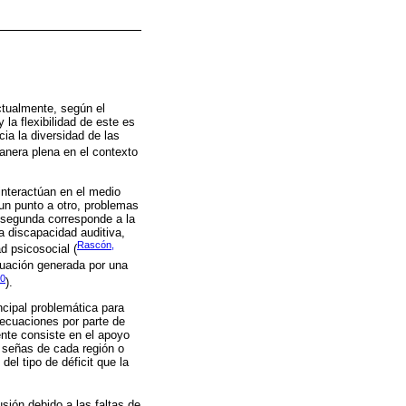
ctualmente, según el
 la flexibilidad de este es
cia la diversidad de las
anera plena en el contexto
interactúan en el medio
e un punto a otro, problemas
a segunda corresponde a la
a discapacidad auditiva,
Rascón,
d psicosocial (
ituación generada por una
20
).
cipal problemática para
decuaciones por parte de
nte consiste en el apoyo
e señas de cada región o
el tipo de déficit que la
sión debido a las faltas de