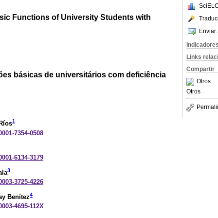
SciELO
sic Functions of University Students with
Traduc
Enviar 
Indicadore
Links rela
Compartir
es básicas de universitários com deficiência
Otros
Otros
Permali
1
Ríos
-0001-7354-0508
-0001-6134-3179
3
ala
-0003-3725-4226
4
ay Benítez
-0003-4695-112X