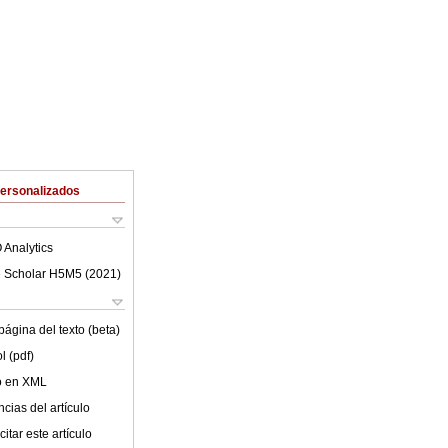
Personalizados
 Analytics
 Scholar H5M5 (
2021
)
ágina del texto (beta)
l (pdf)
lo en XML
cias del artículo
itar este artículo