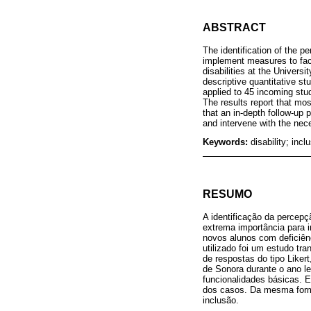
ABSTRACT
The identification of the p
implement measures to facil
disabilities at the Univers
descriptive quantitative s
applied to 45 incoming stu
The results report that mos
that an in-depth follow-up 
and intervene with the nece
Keywords:
disability; incl
RESUMO
A identificação da perce
extrema importância para i
novos alunos com deficiê
utilizado foi um estudo tr
de respostas do tipo Liker
de Sonora durante o ano l
funcionalidades básicas. 
dos casos. Da mesma forma,
inclusão.