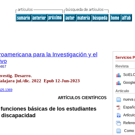
roamericana para la Investigación y el
Servicios 
ivo
Revista
7467
SciELO
vestig. Desarro.
alajara jul./dic. 2022 Epub 12-Jun-2023
Google
3i25.1369
Articulo
ARTÍCULOS CIENTÍFICOS
nueva p
Españo
 funciones básicas de los estudiantes
n discapacidad
Artícu
Referen
Como c