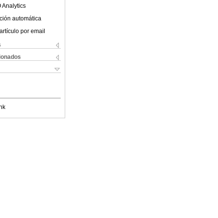
 Analytics
ción automática
artículo por email
s
cionados
nk