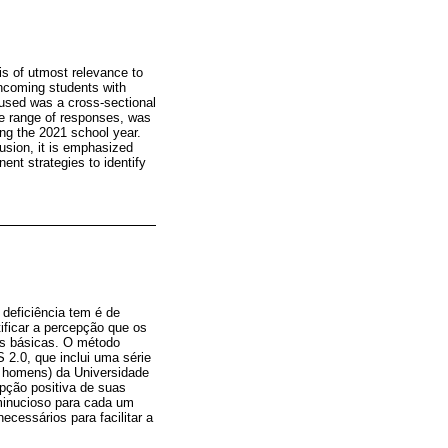
 is of utmost relevance to
 incoming students with
d used was a cross-sectional
pe range of responses, was
ing the 2021 school year.
lusion, it is emphasized
ent strategies to identify
deficiência tem é de
ificar a percepção que os
es básicas. O método
 2.0, que inclui uma série
25 homens) da Universidade
pção positiva de suas
minucioso para cada um
ecessários para facilitar a