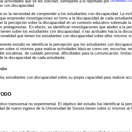
r actividades que se les solicitan, semejante a lo reportado por
ios con discapacidad.
 es la necesidad de comprender a los estudiantes con discapacidad. La incl
 que emprender investigaciones en torno a la discapacidad de cada estudiante.
n la percepción sobre la discapacidad en un contexto educativo sobresale l
s protagonistas. En efecto, se identifican investigaciones que aluden a la pe
tienen sobre los estudiantes con discapacidad, o las actitudes hacia la disc
cionalidad que tienen los estudiantes con discapacidad sobre ellos mismos so
presente estudio es identificar la percepción que los estudiantes con discapac
en sobre sí mismos para realizar actividades básicas como ver, escuchar, re
ir escaleras, de cuidado personal, dificultades para la comunicación, limitac
 de la discapacidad de cada estudiante.
ción
los estudiantes con discapacidad sobre su propia capacidad para realizar ac
TODO
ptivo transversal no experimental. El objetivo del estudio fue identificar la pe
ad de nuevo ingreso de la Universidad de Sonora tienen sobre sí mismos al 