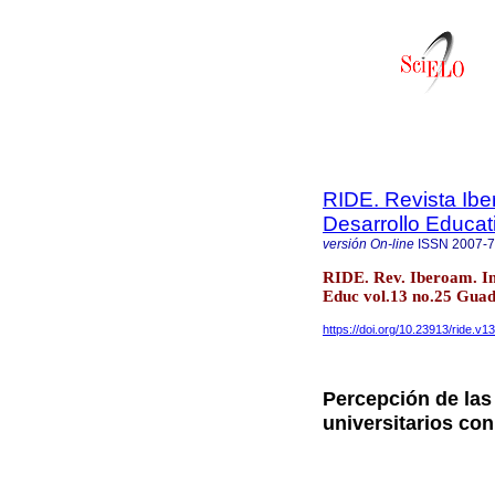
RIDE. Revista Ibe
Desarrollo Educat
versión On-line
ISSN
2007-
RIDE. Rev. Iberoam. In
Educ vol.13 no.25 Guad
https://doi.org/10.23913/ride.v1
Percepción de las
universitarios co