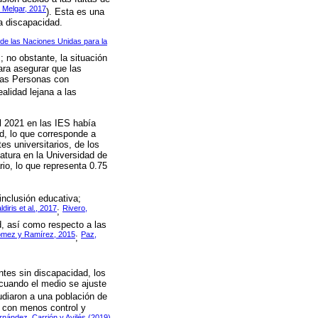
 Melgar, 2017
). Esta es una
na discapacidad.
de las Naciones Unidas para la
; no obstante, la situación
ara asegurar que las
 las Personas con
alidad lejana a las
l 2021 en las IES había
d, lo que corresponde a
es universitarios, de los
atura en la Universidad de
io, lo que representa 0.75
inclusión educativa;
ldiris et al., 2017
Rivero,
;
d, así como respecto a las
Gómez y Ramírez, 2015
Paz,
;
ntes sin discapacidad, los
 cuando el medio se ajuste
diaron a una población de
n con menos control y
nández, Carrión y Avilés (2019)