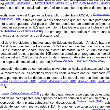
García, Buenestado, Gutiérrez, López y Naranjo, 2017
Paz, 2021
Reynoso, Rangel y
dad (
;
;
erece atención especializada para facilitar el acceso de quienes tienen algu
Organización 
ecíficamente en el Objetivo de Desarrollo Sostenible (ODS) 4, la
ura [Unesco] (2015)
establece que la educación tiene que ser inclusiva para todos
stinta a las propuestas. Así pasa en México, donde se han establecido leyes p
puedan acceder a las IES (por ejemplo, la Ley General para la Inclusión de
e la República, 30 de mayo de 2011]
), sin embargo, las estadísticas muestran una re
tinentes a las personas con discapacidad.
al de Universidades e Instituciones de Educación Superior (Anuies), hasta e
83 204 de estudiantes, de los cuales 53 221 eran estudiantes con discapacida
al. En el estado de Sonora, México, existe una matrícula de 128 808 estudiant
iscapacidad; de esta población, 105 alumnos estudian un programa de licenci
ados en el año 2021 por la Dirección de Planeación de este recinto universitar
Cuevas, Quintana, Figueroa y Hoyos, 2022
 con alguna discapacidad en estado (
).
percepción de parte de comunidades universitarias hacia la discapacidad o la 
Ba
 la importancia de las prácticas docentes hacia la diversidad del alumnado (
gan la percepción de los docentes respecto a los estudiantes con discapacida
, Gauto, Paredes y Cruz, 2019
Hurtado, Mendoza y Viejó, 2019
Márquez, 2015
Padilla, 
;
;
;
 2018
).
Hoyos, Salas y Cuevas, (2021)
r
se identificó que, desde la percepción de estudia
d de los participantes son capaces de realizar cualquier acción, siempre y
Molina y Maglio (2013)
topercepción de la planta estudiantil con discapacidad,
estu
icit de atención con hiperactividad (TDA-H), quienes reportaron que se siente
Hernández, Fer