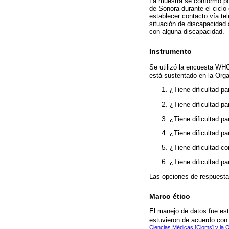
La muestra se conformó por
de Sonora durante el ciclo
establecer contacto vía t
situación de discapacidad 
con alguna discapacidad.
Instrumento
Se utilizó la encuesta WHO
está sustentado en la Org
¿Tiene dificultad p
¿Tiene dificultad p
¿Tiene dificultad p
¿Tiene dificultad p
¿Tiene dificultad c
¿Tiene dificultad p
Las opciones de respuesta s
Marco ético
El manejo de datos fue estr
estuvieron de acuerdo con 
Ciencias Médicas [Cioms] y la