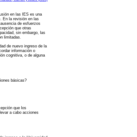
usión en las IES es una
 En la revisión en las
a ausencia de esfuerzos
rcepción que otras
apacidad, sin embargo, las
n limitadas.
idad de nuevo ingreso de la
cordar información o
ión cognitiva, o de alguna
ciones básicas?
rcepción que los
llevar a cabo acciones