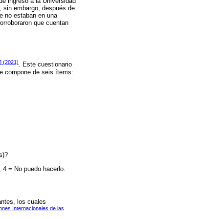
de ingreso a la Universidad
44, sin embargo, después de
ue no estaban en una
 corroboraron que cuentan
i] (2021)
. Este cuestionario
Se compone de seis ítems:
s)?
d, 4 = No puedo hacerlo.
antes, los cuales
nes Internacionales de las