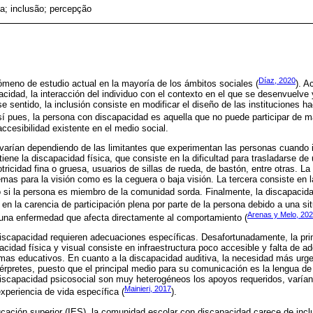
ia; inclusão; percepção
Díaz, 2020
meno de estudio actual en la mayoría de los ámbitos sociales (
). A
cidad, la interacción del individuo con el contexto en el que se desenvuelve y
e sentido, la inclusión consiste en modificar el diseño de las instituciones ha
sí pues, la persona con discapacidad es aquella que no puede participar de m
 accesibilidad existente en el medio social.
varían dependiendo de las limitantes que experimentan las personas cuando 
 tiene la discapacidad física, que consiste en la dificultad para trasladarse d
tricidad fina o gruesa, usuarios de sillas de rueda, de bastón, entre otras. L
emas para la visión como es la ceguera o baja visión. La tercera consiste en l
si la persona es miembro de la comunidad sorda. Finalmente, la discapacida
e en la carencia de participación plena por parte de la persona debido a una s
Arenas y Melo, 20
guna enfermedad que afecta directamente al comportamiento (
iscapacidad requieren adecuaciones específicas. Desafortunadamente, la prin
acidad física y visual consiste en infraestructura poco accesible y falta de a
mas educativos. En cuanto a la discapacidad auditiva, la necesidad más urge
ntérpretes, puesto que el principal medio para su comunicación es la lengua d
discapacidad psicosocial son muy heterogéneos los apoyos requeridos, varían d
Mainieri, 2017
xperiencia de vida específica (
).
ucación superior (IES), la comunidad escolar con discapacidad carece de inclu