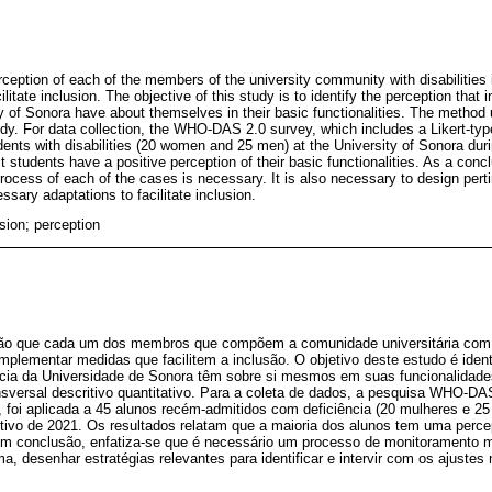
erception of each of the members of the university community with disabilities
itate inclusion. The objective of this study is to identify the perception that
ity of Sonora have about themselves in their basic functionalities. The metho
tudy. For data collection, the WHO-DAS 2.0 survey, which includes a Likert-ty
dents with disabilities (20 women and 25 men) at the University of Sonora dur
t students have a positive perception of their basic functionalities. As a conc
process of each of the cases is necessary. It is also necessary to design pertin
ssary adaptations to facilitate inclusion.
usion; perception
pção que cada um dos membros que compõem a comunidade universitária com 
mplementar medidas que facilitem a inclusão. O objetivo deste estudo é ident
ncia da Universidade de Sonora têm sobre si mesmos em suas funcionalidad
ansversal descritivo quantitativo. Para a coleta de dados, a pesquisa WHO-DAS
t, foi aplicada a 45 alunos recém-admitidos com deficiência (20 mulheres e 
etivo de 2021. Os resultados relatam que a maioria dos alunos tem uma perce
Em conclusão, enfatiza-se que é necessário um processo de monitoramento 
 desenhar estratégias relevantes para identificar e intervir com os ajustes n