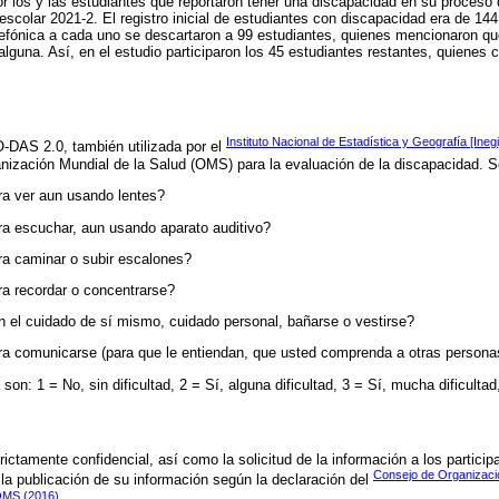
 los y las estudiantes que reportaron tener una discapacidad en su proceso 
 escolar 2021-2. El registro inicial de estudiantes con discapacidad era de 1
elefónica a cada uno se descartaron a 99 estudiantes, quienes mencionaron q
alguna. Así, en el estudio participaron los 45 estudiantes restantes, quienes
Instituto Nacional de Estadística y Geografía [Ineg
-DAS 2.0, también utilizada por el
anización Mundial de la Salud (OMS) para la evaluación de la discapacidad. 
ara ver aun usando lentes?
ara escuchar, aun usando aparato auditivo?
ara caminar o subir escalones?
ara recordar o concentrarse?
on el cuidado de sí mismo, cuidado personal, bañarse o vestirse?
ara comunicarse (para que le entiendan, que usted comprenda a otras persona
on: 1 = No, sin dificultad, 2 = Sí, alguna dificultad, 3 = Sí, mucha dificulta
ictamente confidencial, así como la solicitud de la información a los particip
Consejo de Organizacio
la publicación de su información según la declaración del
 OMS (2016)