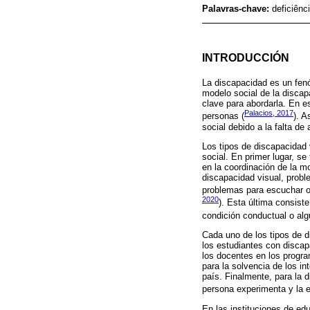
Palavras-chave:
deficiênc
INTRODUCCIÓN
La discapacidad es un fenó
modelo social de la discapa
clave para abordarla. En es
Palacios, 2017
personas (
). A
social debido a la falta de
Los tipos de discapacidad 
social. En primer lugar, se
en la coordinación de la mo
discapacidad visual, probl
problemas para escuchar o 
2020
). Esta última consist
condición conductual o al
Cada uno de los tipos de d
los estudiantes con discap
los docentes en los progra
para la solvencia de los i
país. Finalmente, para la 
persona experimenta y la e
En las instituciones de ed