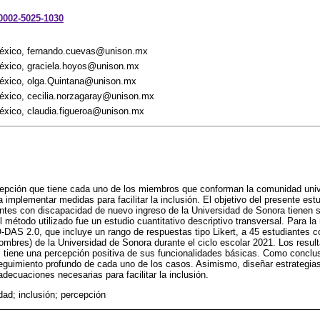
-0002-5025-1030
México, fernando.cuevas@unison.mx
éxico, graciela.hoyos@unison.mx
México, olga.Quintana@unison.mx
éxico, cecilia.norzagaray@unison.mx
éxico, claudia.figueroa@unison.mx
rcepción que tiene cada uno de los miembros que conforman la comunidad univ
implementar medidas para facilitar la inclusión. El objetivo del presente estud
antes con discapacidad de nuevo ingreso de la Universidad de Sonora tienen
 método utilizado fue un estudio cuantitativo descriptivo transversal. Para la
-DAS 2.0, que incluye un rango de respuestas tipo Likert, a 45 estudiantes 
ombres) de la Universidad de Sonora durante el ciclo escolar 2021. Los result
s tiene una percepción positiva de sus funcionalidades básicas. Como conclu
eguimiento profundo de cada uno de los casos. Asimismo, diseñar estrategias
 adecuaciones necesarias para facilitar la inclusión.
dad; inclusión; percepción