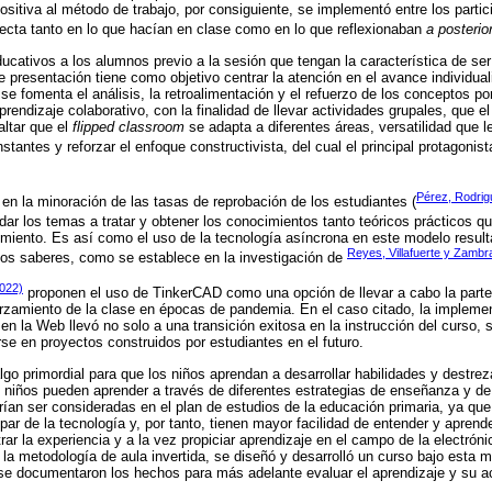
positiva al método de trabajo, por consiguiente, se implementó entre los parti
recta tanto en lo que hacían en clase como en lo que reflexionaban
a posterior
ucativos a los alumnos previo a la sesión que tengan la característica de ser
 presentación tiene como objetivo centrar la atención en el avance individual
e fomenta el análisis, la retroalimentación y el refuerzo de los conceptos po
rendizaje colaborativo, con la finalidad de llevar actividades grupales, que e
altar que el
flipped classroom
se adapta a diferentes áreas, versatilidad que l
tantes y reforzar el enfoque constructivista, del cual el principal protagonist
Pérez, Rodrig
a en la minoración de las tasas de reprobación de los estudiantes (
rdar los temas a tratar y obtener los conocimientos tanto teóricos prácticos 
imiento. Es así como el uso de la tecnología asíncrona en este modelo result
Reyes, Villafuerte y Zambr
 los saberes, como se establece en la investigación de
022)
proponen el uso de TinkerCAD como una opción de llevar a cabo la parte
eforzamiento de la clase en épocas de pandemia. En el caso citado, la impleme
 en la Web llevó no solo a una transición exitosa en la instrucción del curso,
rse en proyectos construidos por estudiantes en el futuro.
lgo primordial para que los niños aprendan a desarrollar habilidades y destrez
niños pueden aprender a través de diferentes estrategias de enseñanza y de
ían ser consideradas en el plan de estudios de la educación primaria, ya que 
par de la tecnología y, por tanto, tienen mayor facilidad de entender y apren
trar la experiencia y a la vez propiciar aprendizaje en el campo de la electrón
 la metodología de aula invertida, se diseñó y desarrolló un curso bajo esta 
ue se documentaron los hechos para más adelante evaluar el aprendizaje y su a