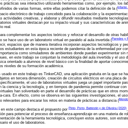
es prácticas sea interactivo utilizando herramientas como, por ejemplo, los
la
Infante
finidos de varias formas, entre ellas podemos citar la definición de la (
acio electrónico de trabajo concebido para la colaboración y la experimentac
ras actividades creativas, y elaborar y difundir resultados mediante tecnología
atorios virtuales destacan por su impacto visual y sus características de ani
io real.
ara complementar los aspectos teóricos y reforzar el desarrollo de otras hab
Paredes y 
jo se hace uso de un laboratorio virtual en paralelo al aula invertida (
 decir, espacios que de manera iterativa incorporan aspectos tecnológicos y p
los estudiantes en esta época reciente de pandemia de la enfermedad por cor
importancia como simuladores de ambientes donde puedan experimentar sin n
ues, en este trabajo se conjuntan la metodología del aula invertida y el uso de
sica orientado a alumnos de nivel básico con la finalidad de aportar conocim
ros niveles de su formación académica.
 es usado en este trabajo es TinkerCAD, una aplicación gratuita en la que se 
jetos en tercera dimensión, creación de circuitos eléctricos en una placa de
ecíficamente, el uso de laboratorios virtuales juega un papel importante par
 la ciencia y la tecnología, y en tiempos de pandemia permite continuar con 
virtuales han solventado en parte el desarrollo de prácticas que en otros mo
a-cara. En efecto, como se observa en las siguientes investigaciones, el uso 
Mendo
do relevantes para encarar los retos en materia de prácticas a distancia (
Pinto, Porto, Battestin y de Oliveira (2020)
s en este campo destaca el propuesto por
n para potenciar el proceso de enseñanza-aprendizaje en una materia de rob
entación de la herramienta tecnológica, concluyen estos autores, son estrate
ario el uso de laboratorios.