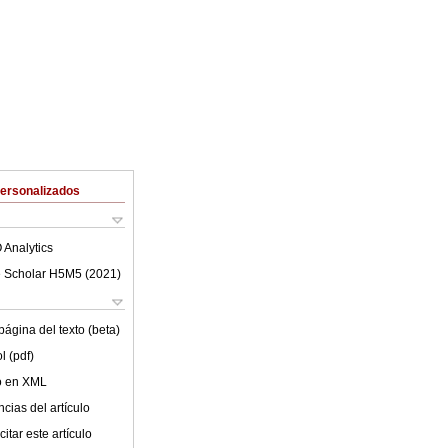
Personalizados
 Analytics
 Scholar H5M5 (
2021
)
ágina del texto (beta)
l (pdf)
lo en XML
cias del artículo
itar este artículo