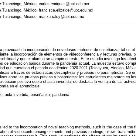
de Tulancingo, México, carlos.enriquez@upt.edu.mx
e Tulancingo, México, francisca.elizalde@upt.edu.mx
de Tulancingo, México, mariza.raluy@upt.edu.mx
a provocado la incorporación de novedosos métodos de enseñanza, tal es el c
diante la incorporación de elementos de videoconferencia y lecturas previas, pe
xibilidad y que el alumno se apropie de este. Este estudio investiga los efect
tes de educación básica durante la pandemia actual. La muestra estuvo comp
edad que cursaban el periodo académico 2020-2021 (Tolcayuca, Hidalgo, Méxic
icas a través de estadísticas descriptivas y pruebas no paramétricas. Se en
tivas entre las pruebas previas y posteriores: los estudiantes mejoraron en la
rcepción positiva sobre el aula invertida; se destaca la ventaja de las activi
mía en el aprendizaje.
je; aula invertida; enseñanza; pandemia
led to the incorporation of novel teaching methods, such is the case of the f
ration of videoconferencing elements and previous readings, allows transmitti