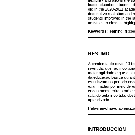
flexibility and allows the 
basic education students d
old in the 2020-2021 acade
descriptive statistics and 
students improved in the l
activities in class is highl
Keywords:
learning; flip
RESUMO
A pandemia de covid-19 te
invertida, que, ao incorpo
maior agilidade e que o al
da educação básica durant
estudavam no período acad
examinadas por meio de est
encontradas entre o pré e 
sala de aula invertida; d
aprendizado.
Palavras-chave:
aprendiza
INTRODUCCIÓN