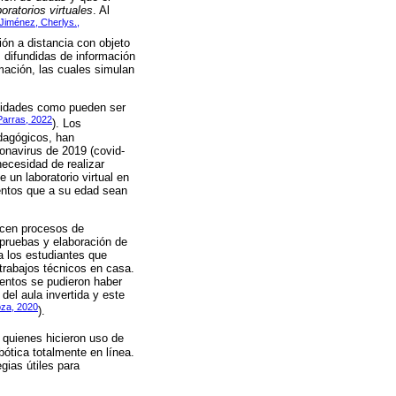
boratorios virtuales
. Al
 Jiménez, Cherlys.,
ión a distancia con objeto
s difundidas de información
mación, las cuales simulan
ilidades como pueden ser
Parras, 2022
). Los
edagógicos, han
onavirus de 2019 (covid-
ecesidad de realizar
 un laboratorio virtual en
ientos que a su edad sean
hacen procesos de
 pruebas y elaboración de
a los estudiantes que
trabajos técnicos en casa.
mentos se pudieron haber
del aula invertida y este
za, 2020
).
, quienes hicieron uso de
ótica totalmente en línea.
gias útiles para