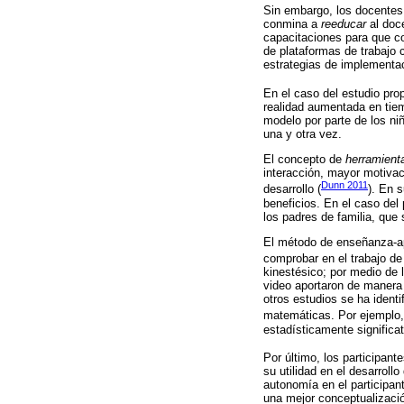
Sin embargo, los docentes 
conmina a
reeducar
al doce
capacitaciones para que co
de plataformas de trabajo 
estrategias de implementac
En el caso del estudio pro
realidad aumentada en tiem
modelo por parte de los niñ
una y otra vez.
El concepto de
herramient
interacción, mayor motiva
Dunn 2011
desarrollo (
). En 
beneficios. En el caso del 
los padres de familia, que
El método de enseñanza-a
comprobar en el trabajo d
kinestésico; por medio de l
video aportaron de manera s
otros estudios se ha ident
matemáticas. Por ejemplo
estadísticamente significat
Por último, los participant
su utilidad en el desarroll
autonomía en el participan
una mejor conceptualización