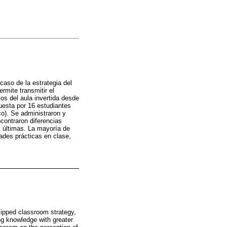
aso de la estrategia del
rmite transmitir el
os del aula invertida desde
uesta por 16 estudiantes
o). Se administraron y
contraron diferencias
s últimas. La mayoría de
dades prácticas en clase,
lipped classroom strategy,
ng knowledge with greater