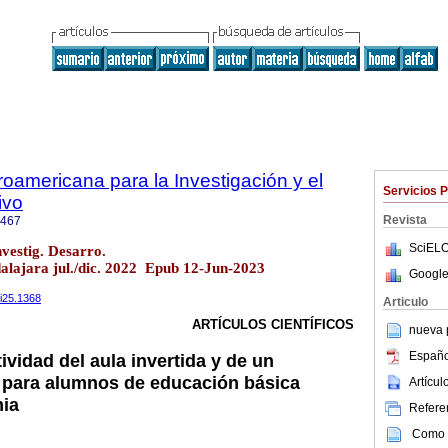
roamericana para la Investigación y el
Servicios 
ivo
Revista
7467
SciELO
vestig. Desarro.
alajara jul./dic. 2022 Epub 12-Jun-2023
Google
3i25.1368
Articulo
ARTÍCULOS CIENTÍFICOS
nueva p
Españo
ividad del aula invertida y de un
al para alumnos de educación básica
Artícu
mia
Referen
Como c