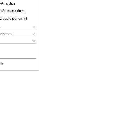
 Analytics
ción automática
artículo por email
s
cionados
nk