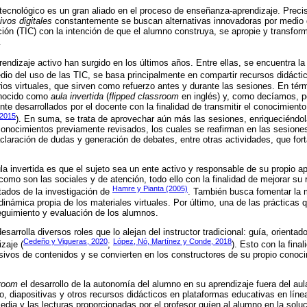
 tecnológico es un gran aliado en el proceso de enseñanza-aprendizaje. Precis
ivos digitales
constantemente se buscan alternativas innovadoras por medio d
ión (TIC) con la intención de que el alumno construya, se apropie y transfor
.
rendizaje activo han surgido en los últimos años. Entre ellas, se encuentra l
edio del uso de las TIC, se basa principalmente en compartir recursos didácti
orios virtuales, que sirven como refuerzo antes y durante las sesiones. En té
onocido como
aula invertida
(
flipped classroom
en inglés) y, como decíamos, po
te desarrollados por el docente con la finalidad de transmitir el conocimient
 2015
). En suma, se trata de aprovechar aún más las sesiones, enriqueciéndol
conocimientos previamente revisados, los cuales se reafirman en las sesiones 
claración de dudas y generación de debates, entre otras actividades, que for
ula invertida es que el sujeto sea un ente activo y responsable de su propio 
 como son las sociales y de atención, todo ello con la finalidad de mejorar su
Hamre y Pianta (2005)
tados de la investigación de
. También busca fomentar la 
dinámica propia de los materiales virtuales. Por último, una de las prácticas 
eguimiento y evaluación de los alumnos.
desarrolla diversos roles que lo alejan del instructor tradicional: guía, orient
Cedeño y Vigueras, 2020
López, Nó, Martínez y Conde, 2018
zaje (
;
). Esto con la fina
sivos de contenidos y se convierten en los constructores de su propio conocim
sroom
el desarrollo de la autonomía del alumno en su aprendizaje fuera del aul
o, diapositivas y otros recursos didácticos en plataformas educativas en líne
edia y las lecturas proporcionadas por el profesor guíen al alumno en la solu