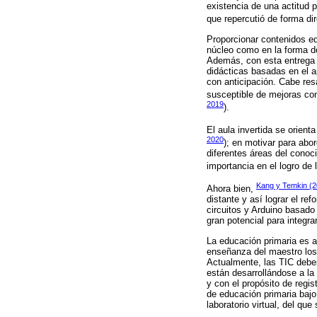
existencia de una actitud 
que repercutió de forma di
Proporcionar contenidos ed
núcleo como en la forma de
Además, con esta entrega s
didácticas basadas en el ap
con anticipación. Cabe res
susceptible de mejoras cons
2019
).
El aula invertida se orient
2020
); en motivar para abo
diferentes áreas del conoc
importancia en el logro de
Kang y Temkin (2
Ahora bien,
distante y así lograr el r
circuitos y Arduino basado
gran potencial para integra
La educación primaria es a
enseñanza del maestro los 
Actualmente, las TIC deber
están desarrollándose a la 
y con el propósito de regis
de educación primaria bajo
laboratorio virtual, del q