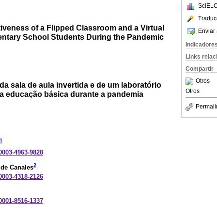
SciELO
Traduc
tiveness of a Flipped Classroom and a Virtual
Enviar 
entary School Students During the Pandemic
Indicadore
Links rela
Compartir
Otros
da sala de aula invertida e de um laboratório
Otros
 da educação básica durante a pandemia
Permali
1
-0003-4963-9828
2
lde Canales
-0003-4318-2126
-0001-8516-1337