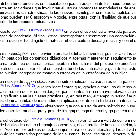
deben tener procesos de capacitación para la adopción de los laboratorios vi
nte en actividades que involucren el uso de novedosas metodologías de ense
nozcan las características de las nuevas tecnologías como es la realidad virt
como pueden ser Classroom y Moodle, entre otras, con la finalidad de que p
ión de los recursos educativos.
Lesku, Ozirny y Zhang (2021)
puesto por
emplean el uso del aula invertida para e
pos de pandemia. Al final, estos investigadores encontraron una aceptación 
os a quienes fue dirigido el material, el cual podían descargar, usar y con el
a tecnopedagógica
se convierte en aliado del aula invertida; gracias a estas
ción para con los contenidos didácticos y además mantener un seguimiento p
suma, este tipo de herramientas aportan a los actores del proceso de enseñan
profesor, le confieren el rol de constructor de los materiales y guía de los es
 se pueden incorporar de manera sustantiva en la enseñanza de sus hijos.
prendizaje de
flipped classroom
ha sido empleado incluso antes de la pande
Melo y Sánchez (2017)
e
, quienes identificaron que, gracias a este, los alumnos 
a estructura de los contenidos, los participantes hallaron mayor relevancia en
ignificativa en las clases prácticas, y, en resumen, el tiempo invertido fue 
ificado una paridad de resultados en aplicaciones de esta índole en materias 
Schmeisser y Medina (2018)
,
observaron que con el uso de este método no hubo 
iva entre las pruebas pre y post de los grupos experimental y grupos control.
García y Cremades (2019)
es del estudio de
definieron al aula invertida como inn
o de habilidades como el trabajo cooperativo, el desarrollo de la socialización, 
te. Además, los autores detectaron que el uso de los materiales y las activid
 de los contenidos por parte de los alumnos, la facilitación del desarrollo de