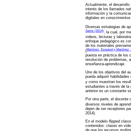
Actualmente, el desarrollo
interés de los llamados
nat
información y la comunicac
digitales en conocimientos
Diversas estrategias de ap
Sams (2014)
, la cual, por m
videos, lecturas y laborat
enfoque pedagógico es c
de los materiales previamen
Martínez, Esquivel y Martínez,
(
puesta en práctica de los 
resolución de problemas, a
enseñanza-aprendizaje.
Uno de los objetivos del a
pueda adquirir habilidades
y como muestran los resul
estudiantes a través de la 
anterior es un constante s
Por otra parte, el docente 
diversos niveles de aprendi
dejen de ser receptores pa
2014).
En el modelo
flipped clas
contenidos: clases en vide
de que los recursos multim