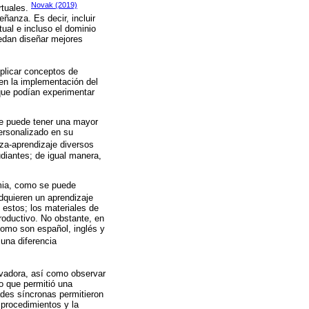
Novak (2019)
rtuales.
ñanza. Es decir, incluir
ual e incluso el dominio
uedan diseñar mejores
xplicar conceptos de
en la implementación del
 que podían experimentar
 se puede tener una mayor
ersonalizado en su
za-aprendizaje diversos
tudiantes; de igual manera,
mia, como se puede
adquieren un aprendizaje
 estos; los materiales de
productivo. No obstante, en
como son español, inglés y
una diferencia
ovadora, así como observar
lo que permitió una
ades síncronas permitieron
 procedimientos y la