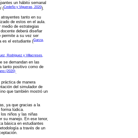
cipantes un hábito semanal
Cedeño y Vigueras, 2020
i
(
).
 atrayentes tanto en su
izado de estos en el aula.
r medio de estrategias
l docente deberá diseñar
e permite a su vez ser
Garza,
a es el estudiante (
uez, Rodriguez y Villacreses,
que se demandan en las
a tanto positivo como de
ano (2020)
.
 práctica de manera
ntación del simulador de
 sino que también mostró un
as, ya que gracias a la
 forma lúdica.
los niños y las niñas
der su manejo. En ese tenor,
ica básica en estudiantes
metodología a través de un
ceptación.