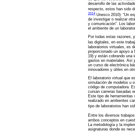
desarrollo de las actividad
respecto, estos han sido de
2014
.Unesco 2010): “Un esp
de investigar o realizar ot
y comunicación”. Los labor
el ambiente de un laborator
Por todas estas razones, p
las digitales, en este traba
laboratorios virtuales, es
proporcionado un apoyo a 
19) y están cobrando una 
gastos en materiales. Así p
un curso de electrónica bá
innovadores y útiles en ot
El laboratorio virtual que
simulación de modelos u ob
código de computadora. Esp
cursan carreras basadas en
Este tipo de herramientas 
realizado en ambientes car
tipo de laboratorios han si
Entre los diversos trabajo
ambos conceptos en cuestió
La metodología y la implem
asignaturas donde es neces