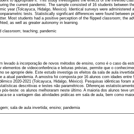
student to appropriate it. This study investigates the effects of the inverted cl
uring the current pandemic. The sample consisted of 16 students between th
mic year (Tolcayuca, Hidalgo, Mexico). Identical surveys were administered
nonparametric tests. Statistically significant differences were found between p
atter. Most students had a positive perception of the flipped classroom; the a
ighted, as well as greater autonomy in learning.
ped classroom; teaching; pandemic
m levado à incorporação de novos métodos de ensino, como é o caso da estra
rar elementos de videoconferência e leituras prévias, permite que o conhecim
uno se aproprie dele. Este estudo investiga os efeitos da sala de aula inverti
e a atual pandemia. A amostra foi composta por 16 alunos com idades entre 
êmico 2020-2021 (Tolcayuca, Hidalgo, México). Pesquisas idênticas foram a
atísticas descritivas e testes não paramétricos. Diferenças estatisticamente
o pós-teste: os alunos melhoraram neste último. A maioria dos alunos teve u
estaca-se a vantagem das atividades práticas em sala de aula, bem como maio
gem; sala de aula invertida; ensino; pandemia