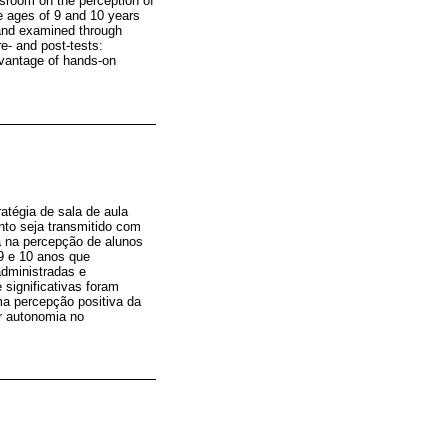
assroom on the perception of
e ages of 9 and 10 years
 and examined through
re- and post-tests:
dvantage of hands-on
tégia de sala de aula
ento seja transmitido com
da na percepção de alunos
9 e 10 anos que
dministradas e
 significativas foram
ma percepção positiva da
r autonomia no