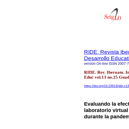
RIDE. Revista Ibe
Desarrollo Educat
versión On-line
ISSN
2007-
RIDE. Rev. Iberoam. In
Educ vol.13 no.25 Guad
https://doi.org/10.23913/ride.v1
Evaluando la efect
laboratorio virtu
durante la pande