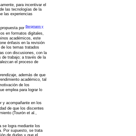
amente, para incentivar el
e las tecnologías de la
me las experiencias
Bergmann y
a propuesta por
cos en formatos digitales,
rminos académicos, este
ne énfasis en la revisión
o de los temas tratados
as con discusiones, con la
de trabajo; a través de la
talezcan el proceso de
aprendizaje, además de que
 rendimiento académico, tal
motivación de los
que emplea para lograr lo
ador y acompañante en los
lidad de que los discentes
iento (Tourón et al.,
a se logra mediante los
a. Por supuesto, se trata
ción de dudas y que el