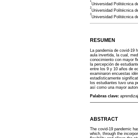
1
Universidad Politécnica 
2
Universidad Politécnica d
3
Universidad Politécnica 
RESUMEN
La pandemia de covid-19 h
aula invertida, la cual, me
conocimiento con mayor fle
la percepción de estudian
entre los 9 y 10 años de 
examinaron encuestas idént
estadísticamente significa
los estudiantes tuvo una pe
así como una mayor autono
Palabras clave:
aprendiza
ABSTRACT
The covid-19 pandemic has 
which, through the incorpo