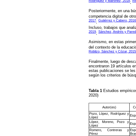
Rodríguez y Martínez, 2018
Re
;
Posteriormente, en una bús
competencia digital de otro
2017
Gutiérrez y Cabero, 2016
;
Incluso, trabajos que anali
2019
Sánchez, Andrés y Pared
;
Asimismo, en estas primer
del contexto de la educació
Roblizo, Sánchez y Cózar, 2015
Finalmente, luego de descar
encontraron 19 artículos e
estas publicaciones se les
según los criterios de búsq
Tabla 1
Estudios empíricos
2020)
Autor(es)
Co
Pozo, López, Rodríguez y
Esp
López
López, Moreno, Pozo y
Esp
López
Romero, Contreras y
Esp
Pérez
Bras