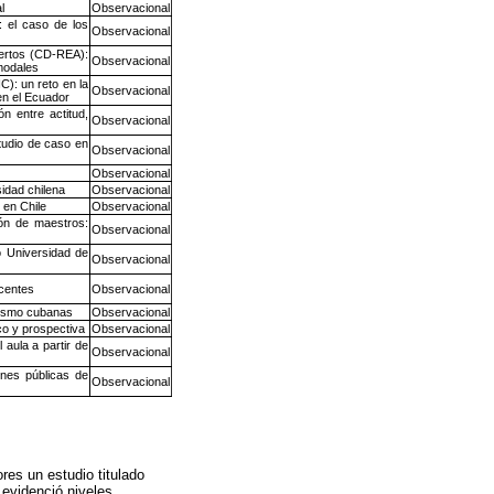
l
Observacional
: el caso de los
Observacional
iertos (CD-REA):
Observacional
imodales
C): un reto en la
Observacional
 en el Ecuador
ón entre actitud,
Observacional
tudio de caso en
Observacional
Observacional
sidad chilena
Observacional
 en Chile
Observacional
ión de maestros:
Observacional
o Universidad de
Observacional
ocentes
Observacional
rismo cubanas
Observacional
co y prospectiva
Observacional
 aula a partir de
Observacional
ones públicas de
Observacional
res un estudio titulado
 evidenció niveles