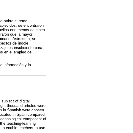
cos sobre el tema
tablecidos, se encontraron
uellos con menos de cinco
traron que la mayor
ricano. Asimismo, se
pectos de índole
zaje es insuficiente para
tes en el empleo de
la información y la
 subject of digital
ight thousand articles were
ten in Spanish were chosen.
s located in Spain compared
 technological component of
the teaching-learning
s to enable teachers to use