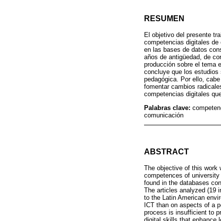
RESUMEN
El objetivo del presente tr
competencias digitales de 
en las bases de datos con
años de antigüedad, de cor
producción sobre el tema 
concluye que los estudios
pedagógica. Por ello, cabe
fomentar cambios radicales
competencias digitales que
Palabras clave:
competenci
comunicación
ABSTRACT
The objective of this work w
competences of university 
found in the databases con
The articles analyzed (19 i
to the Latin American envi
ICT than on aspects of a pe
process is insufficient to 
digital skills that enhance 