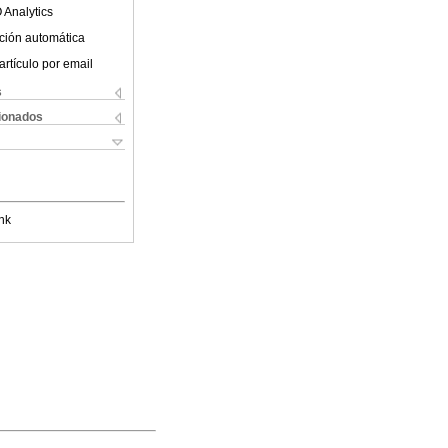
 Analytics
ción automática
artículo por email
s
cionados
nk