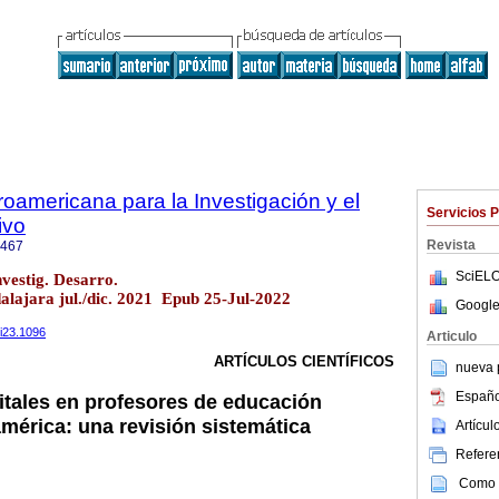
roamericana para la Investigación y el
Servicios 
ivo
Revista
7467
SciELO
vestig. Desarro.
alajara jul./dic. 2021 Epub 25-Jul-2022
Google
2i23.1096
Articulo
ARTÍCULOS CIENTÍFICOS
nueva p
Españo
tales en profesores de educación
américa: una revisión sistemática
Artícu
Referen
Como c