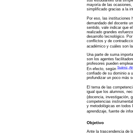
sus estudiantes una simple
mayoría de las ocasiones, 
simplificado gracias a la in
Por eso, las instituciones 
demandado del docente una
sentido, vale indicar que e
realizado grandes esfuerzo
desarrollo tecnológico. Po
conflictos y de contradicci
académico y cuáles son las
Una parte de suma importan
son los agentes facilitador
profesores pueden emplear
Suárez, Al
En efecto, según
confiado de su dominio a u
profundizar un poco más s
El tema de las competencia
igual que los alumnos, nec
(docencia, investigación, g
competencias instrumentale
y metodológicas en todos lo
aprendizaje, fuente de inf
Objetivo
Ante la trascendencia de l