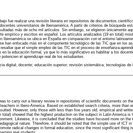
abajo fue realizar una revisión literaria en repositorios de documentos científi
docentes universitarios de Iberoamérica. A partir de criterios de búsqueda es
sultadas más de ocho mil artículos. Sin embargo, se eligieron únicamente aq
te empírico y escritos en español. Los artículos analizados (19 en total) mos
en Iberoamérica se ubica en España en comparación con el entorno latinoame
 se han enfocado más en el componente tecnológico de las TIC que en los as
 resaltar que el simple empleo de las TIC en el proceso de enseñanza-aprendi
 en la educación formal, ya que lo más significativo es habilitar a los docen
 potencien el aprendizaje real de los estudiantes.
a digital; docente; educación superior; revisión sistemática; tecnologías de 
as to carry out a literary review in repositories of scientific documents on the
teachers in Ibero-America. Based on established search criteria, more than e
sulted. However, only those with less than five years old, empirical and writ
n total) showed that the highest production on the subject in Latin America i
ronment. Likewise, it is concluded that the studies have focused more on the
dagogical nature. Therefore, it should be noted that the simple use of ICT in 
promote radical changes in formal education, since the most significant thing i
learning real students.