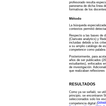
profesorado resulta especi
panorama de dicha línea de
formativas de los docente
Método
La búsqueda especializada 
contextos permitió detecta
Respecto a las bases de d
(Clarivate analytics) y Re
incluidas debido a los crit
a su amplio catálogo de es
competence
como palabra 
Posteriormente, para acota
años de ser publicados (20
estudiantes), enfocados en 
de investigación. Adiciona
que realizaban reflexiones
RESULTADOS
Como ya se señaló, se uti
principio, se encontraron
seleccionados solo los esc
Delgad
competencia digital (