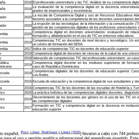
aña
2016
El profesorado universitario y las TIC. Análisis de su competencia digita
La evaluación de la competencia digital en la docencia universitaria
aña
2016
grados de empresariales y económicas
La escala de Competencia Digital y uso de Recursos Educativos Ab
ador
2020
factores asociados a la competencia de los docentes universitarios b
La irrupción de las tecnologías de la información y la comunicación (TI
ador
2020
gestión de las competencias digitales de los profesores universitarios
Competencia digital en docentes universitarios: evaluación de relaci
ombia
2020
formación y alfabetización en el uso de TIC en entornos educativos
Competencias TIC en docentes de nivel técnico y tecnológico. Un es
ombia
2019
un centro de formación del SENA
ombia
2017
Índice de competencias TIC en docentes de educación superior
e
2019
Competencia digital de docentes de ciencias de la salud de una univer
e
2018
Valoración de competencias TIC del profesorado universitario: un caso
ública
Competencia digital docente en los institutos superiores de formac
2019
inicana
caso de República Dominicana
Competencias digitales de los docentes de educación superior. Cas
ezuela
2018
Los Andes
ezuela
2016
Escuela de educación y la competencia digital de sus estudiantes y d
a
2016
Competencias TIC de los docentes de las escuelas de Hotelería y Tu
ico
2020
La práctica holística de las competencias digitales docentes: diagnósti
Discernimiento de los docentes por género en el uso de las TIC en el
ico
2019
las competencias digitales
Formación en TIC y competencia digital en la docencia en instituci
ico
2017
educación superior
Pozo, López, Rodríguez y López (2020
to español,
) llevaron a cabo con 744 profeso
 para el uso y gestión analítica informacional del aprendizaje invertido
. Este