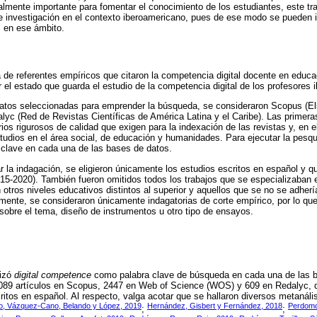
almente importante para fomentar el conocimiento de los estudiantes, este trab
 investigación en el contexto iberoamericano, pues de ese modo se pueden in
s en ese ámbito.
de referentes empíricos que citaron la competencia digital docente en educa
r el estado que guarda el estudio de la competencia digital de los profesores
atos seleccionadas para emprender la búsqueda, se consideraron Scopus (El
dalyc (Red de Revistas Científicas de América Latina y el Caribe). Las primer
erios rigurosos de calidad que exigen para la indexación de las revistas y, en e
tudios en el área social, de educación y humanidades. Para ejecutar la pesqui
clave en cada una de las bases de datos.
r la indagación, se eligieron únicamente los estudios escritos en español y 
15-2020). También fueron omitidos todos los trabajos que se especializaban en
otros niveles educativos distintos al superior y aquellos que se no se adherí
lmente, se consideraron únicamente indagatorias de corte empírico, por lo qu
 sobre el tema, diseño de instrumentos u otro tipo de ensayos.
lizó
digital competence
como palabra clave de búsqueda en cada una de las 
 5089 artículos en Scopus, 2447 en Web of Science (WOS) y 609 en Redalyc, d
ritos en español. Al respecto, valga acotar que se hallaron diversos metanáli
o, Vázquez-Cano, Belando y López, 2019
Hernández, Gisbert y Fernández, 2018
Perdomo
;
;