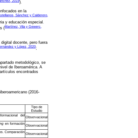
Sánchez, 2019
).
enfocados en la
stellanos, Sánchez y Calderero,
ria y educación especial.
Martínez, Vila y Gewerc,
s (
igital docente, pero fuera
ernández y López, 2020
;
 apartado metodológico, se
nivel de Iberoamérica. A
artículos encontrados
 iberoamericano (2016-
Tipo de
Estudio
formacional del
Observacional
ing
en formación
Observacional
ios. Comparación
Observacional