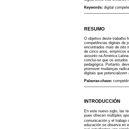
Keywords:
digital compet
RESUMO
O objetivo deste trabalho f
competências digitais de p
encontrados mais de oito 
de cinco anos, empíricos e
assunto na América Latin
conclui-se que os estudos
pedagógica. Portanto, deve
promover mudanças radicais
digitais que potencializem
Palavras-chave:
competênc
INTRODUCCIÓN
En este nuevo siglo, las t
pues ofrecen múltiples opo
comunicación y el trabajo c
educación se observa en el