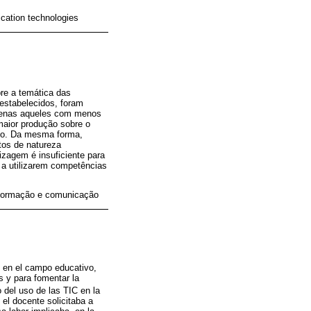
ication technologies
bre a temática das
 estabelecidos, foram
apenas aqueles com menos
maior produção sobre o
no. Da mesma forma,
tos de natureza
izagem é insuficiente para
 a utilizarem competências
informação e comunicação
s en el campo educativo,
s y para fomentar la
o del uso de las TIC en la
el docente solicitaba a