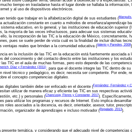
 tarea sobre cualquier tema, debían acudir a bibliotecas o a especialistas. Es
mucho tiempo en trasladarse hasta el lugar donde se hallaba la información, 
ternet y al uso de dispositivos electrónicos.
Marqués,
han tenido que trabajar en la alfabetización digital de sus estudiantes (
 actualización constante en cuanto a métodos de enseñanza/aprendizaje ba
l sistema educativo, en lo general, y las instituciones de educación superior (I
s, la mayoría de las veces infructuosos, para adecuar sus sistemas educativ
r ello, la incorporación de las TIC a la educación de México, concretamente, h
ones, pues se suele perder de vista cuál es la finalidad de incluir dichas tecn
Valerio y Paredes, 2008
 ventajas reales que brindan a la comunidad educativa (
)
cia en la inclusión de las TIC en la educación está fuertemente asociada a l
es del conocimiento y del contacto directo entre las instituciones y los estudi
 las TIC en el aula de muchas formas, pero esto depende de las competencia
merich, Díaz y Fernández (2011)
, para que el docente integre las TIC dentro de su
n nivel técnico y pedagógico, es decir, necesita ser competente. Por ende, re
obre el concepto
competencias digitales
.
Fernández, Fernández y C
s digitales también debe ser enfocado en el docente (
esitan utilizar de manera eficaz y eficiente las TIC en sus respectivas activi
Chancusig, Flores y Constante, 2017
estión, etc.) y personales (
). Específicamente,
s para utilizar los programas y recursos de Internet. Esto implica desarrolla
s roles asociados a la docencia, es decir, orientador, asesor, tutor, prescript
Regalado, 2013
ormación, organizador de aprendizajes e incluso motivador (
).
a presente temática, y considerando que el adecuado nivel de competencias di