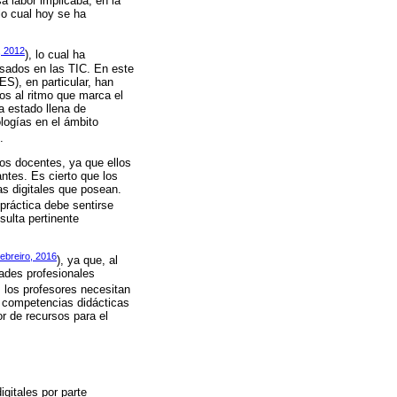
a labor implicaba, en la
lo cual hoy se ha
 2012
), lo cual ha
sados en las TIC. En este
ES), en particular, han
os al ritmo que marca el
a estado llena de
ologías en el ámbito
.
os docentes, ya que ellos
antes. Es cierto que los
s digitales que posean.
 práctica debe sentirse
sulta pertinente
ebreiro, 2016
), ya que, al
dades profesionales
 los profesores necesitan
r competencias didácticas
or de recursos para el
gitales por parte