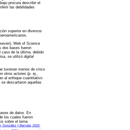
ajo procura describir el
ferir las debilidades
ción superior en diversos
 iberoamericanos.
sevier), Web of Science
as dos bases fueron
l caso de la última, debido
sa, se utilizó
digital
que tuvieran menos de cinco
 otros actores (p. ej.,
an al enfoque cuantitativo
e se descartaron aquellas
bases de datos. En
e los cuales fueron
sis sobre el tema
, González y Barrutia, 2020
;