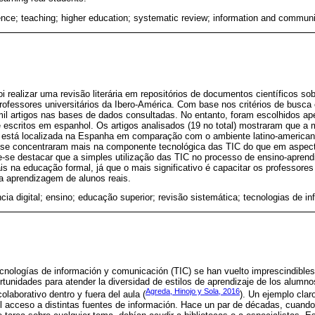
ence; teaching; higher education; systematic review; information and commun
oi realizar uma revisão literária em repositórios de documentos científicos so
rofessores universitários da Ibero-América. Com base nos critérios de busca
mil artigos nas bases de dados consultadas. No entanto, foram escolhidos 
 escritos em espanhol. Os artigos analisados (19 no total) mostraram que a 
a está localizada na Espanha em comparação com o ambiente latino-america
 se concentraram mais na componente tecnológica das TIC do que em aspec
-se destacar que a simples utilização das TIC no processo de ensino-aprend
 na educação formal, já que o mais significativo é capacitar os professores
 a aprendizagem de alunos reais.
ia digital; ensino; educação superior; revisão sistemática; tecnologias de 
ecnologías de información y comunicación (TIC) se han vuelto imprescindible
rtunidades para atender la diversidad de estilos de aprendizaje de los alumno
Agreda, Hinojo y Sola, 2016
olaborativo dentro y fuera del aula (
). Un ejemplo clar
 acceso a distintas fuentes de información. Hace un par de décadas, cuando 