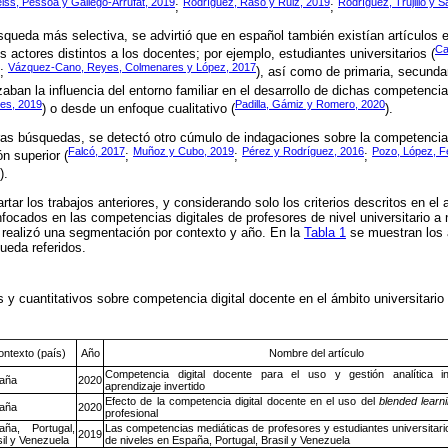
iss, Pessoa y Gallego-Arrufat, 2019
Rodríguez, Raso y Ruiz, 2019
Rodríguez, Trujillo y 
;
;
queda más selectiva, se advirtió que en español también existían artículos 
Ca
s actores distintos a los docentes; por ejemplo, estudiantes universitarios (
Vázquez-Cano, Reyes, Colmenares y López, 2017
;
), así como de primaria, secunda
zaban la influencia del entorno familiar en el desarrollo de dichas competencia
es, 2019
Padilla, Gámiz y Romero, 2020
) o desde un enfoque cualitativo (
).
as búsquedas, se detectó otro cúmulo de indagaciones sobre la competencia d
Falcó, 2017
Muñoz y Cubo, 2019
Pérez y Rodríguez, 2016
Pozo, López, F
n superior (
;
;
;
).
tar los trabajos anteriores, y considerando solo los criterios descritos en el
nfocados en las competencias digitales de profesores de nivel universitario a 
 realizó una segmentación por contexto y año. En la
Tabla 1
se muestran los 
ueda referidos.
 y cuantitativos sobre competencia digital docente en el ámbito universitario
ntexto (país)
Año
Nombre del artículo
Competencia digital docente para el uso y gestión analítica in
aña
2020
aprendizaje invertido
Efecto de la competencia digital docente en el uso del
blended learn
aña
2020
profesional
aña, Portugal,
Las competencias mediáticas de profesores y estudiantes universitar
2019
il y Venezuela
de niveles en España, Portugal, Brasil y Venezuela