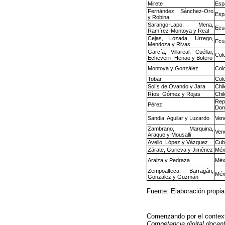
Mirete
Esp
Fernández, Sánchez-Oro
Esp
y Robina
Sarango-Lapo, Mena,
Ecu
Ramírez-Montoya y Real
Cejas, Lozada, Urrego,
Ecu
Mendoza y Rivas
García, Villareal, Cuéllar,
Col
Echeverri, Henao y Botero
Montoya y González
Col
Tobar
Col
Solís de Ovando y Jara
Chil
Ríos, Gómez y Rojas
Chil
Rep
Pérez
Dom
Sandia, Aguilar y Luzardo
Ven
Zambrano, Marquina,
Ven
Araque y Mousalli
Avello, López y Vázquez
Cub
Zárate, Gurieva y Jiménez
Méx
Araiza y Pedraza
Méx
Zempoalteca, Barragán,
Méx
González y Guzmán
Fuente: Elaboración propia
Comenzando por el contex
Competencia digital docente