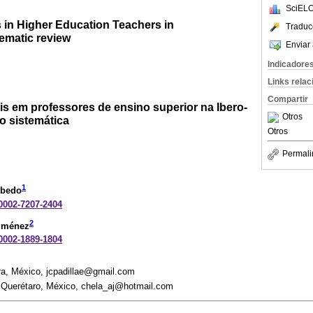
SciELO
 in Higher Education Teachers in
Traduc
ematic review
Enviar 
Indicadore
Links rela
Compartir
is em professores de ensino superior na Ibero-
Otros
o sistemática
Otros
Permali
1
obedo
-0002-7207-2404
2
Jiménez
-0002-1889-1804
ra, México, jcpadillae@gmail.com
 Querétaro, México, chela_aj@hotmail.com