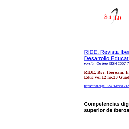
RIDE. Revista Ibe
Desarrollo Educat
versión On-line
ISSN
2007-
RIDE. Rev. Iberoam. In
Educ vol.12 no.23 Guad
https://doi.org/10.23913/ride.v1
Competencias digi
superior de Ibero