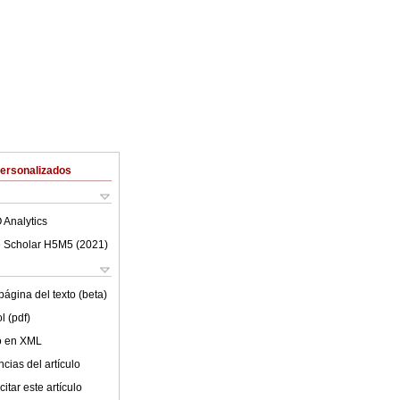
Personalizados
 Analytics
 Scholar H5M5 (
2021
)
ágina del texto (beta)
l (pdf)
lo en XML
cias del artículo
itar este artículo