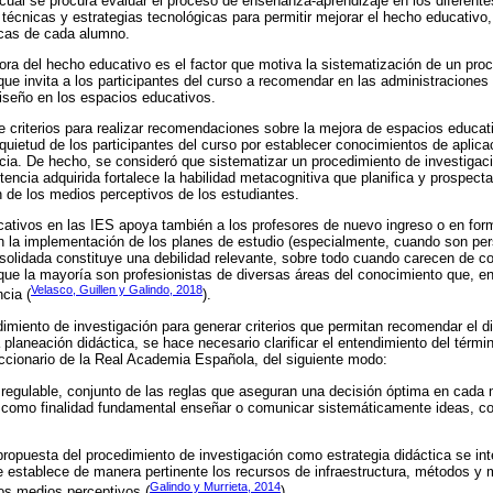
cual se procura evaluar el proceso de enseñanza-aprendizaje en los diferente
 técnicas y estrategias tecnológicas para permitir mejorar el hecho educativo
icas de cada alumno.
ra del hecho educativo es el factor que motiva la sistematización de un pro
que invita a los participantes del curso a recomendar en las administraciones
iseño en los espacios educativos.
e criterios para realizar recomendaciones sobre la mejora de espacios educa
nquietud de los participantes del curso por establecer conocimientos de aplica
cia. De hecho, se consideró que sistematizar un procedimiento de investigaci
encia adquirida fortalece la habilidad metacognitiva que planifica y prospect
 de los medios perceptivos de los estudiantes.
cativos en las IES apoya también a los profesores de nuevo ingreso o en for
 la implementación de los planes de estudio (especialmente, cuando son pers
solidada constituye una debilidad relevante, sobre todo cuando carecen de c
que la mayoría son profesionistas de diversas áreas del conocimiento que, 
Velasco, Guillen y Galindo, 2018
cia (
).
imiento de investigación para generar criterios que permitan recomendar el 
planeación didáctica, se hace necesario clarificar el entendimiento del términ
iccionario de la Real Academia Española, del siguiente modo:
 regulable, conjunto de las reglas que aseguran una decisión óptima en cad
e como finalidad fundamental enseñar o comunicar sistemáticamente ideas, c
propuesta del procedimiento de investigación como estrategia didáctica se int
e establece de manera pertinente los recursos de infraestructura, métodos y 
Galindo y Murrieta, 2014
os medios perceptivos (
).