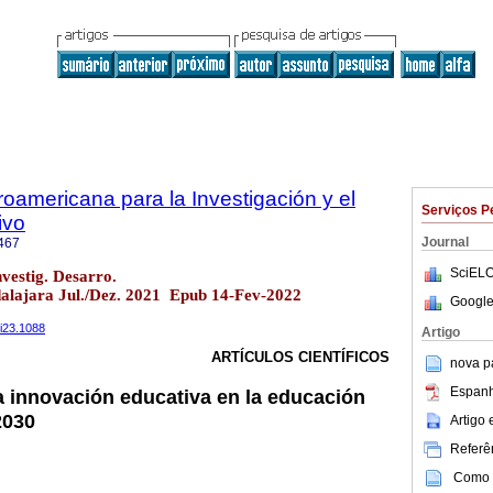
roamericana para la Investigación y el
Serviços P
ivo
Journal
467
SciELO
vestig. Desarro.
alajara Jul./Dez. 2021 Epub 14-Fev-2022
Google
2i23.1088
Artigo
ARTÍCULOS CIENTÍFICOS
nova p
Espanh
la innovación educativa en la educación
2030
Artigo
Referên
Como c