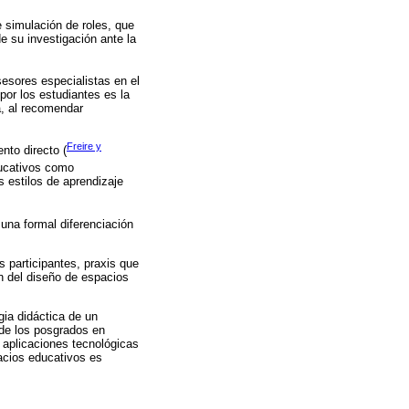
 simulación de roles, que
e su investigación ante la
esores especialistas en el
or los estudiantes es la
a, al recomendar
Freire y
nto directo (
ducativos como
s estilos de aprendizaje
una formal diferenciación
 participantes, praxis que
ón del diseño de espacios
gia didáctica de un
 de los posgrados en
 aplicaciones tecnológicas
acios educativos es