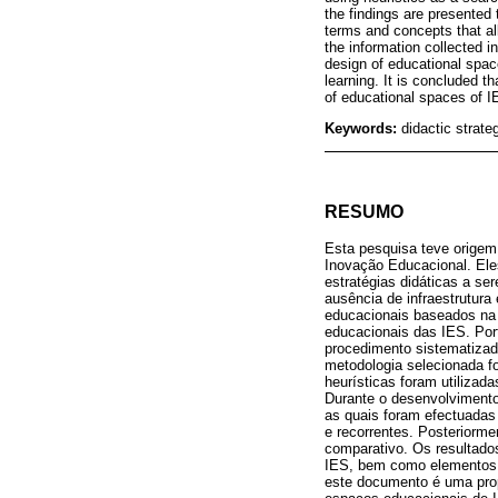
the findings are presented 
terms and concepts that al
the information collected i
design of educational spac
learning. It is concluded t
of educational spaces of I
Keywords:
didactic strate
RESUMO
Esta pesquisa teve orige
Inovação Educacional. Ele
estratégias didáticas a s
ausência de infraestrutura 
educacionais baseados na 
educacionais das IES. Porta
procedimento sistematiza
metodologia selecionada f
heurísticas foram utiliza
Durante o desenvolvimento
as quais foram efectuadas
e recorrentes. Posteriorme
comparativo. Os resultado
IES, bem como elementos d
este documento é uma prop