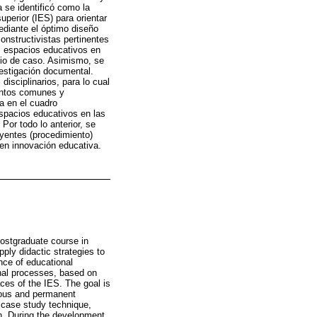
 se identificó como la
uperior (IES) para orientar
ediante el óptimo diseño
constructivistas pertinentes
s espacios educativos en
dio de caso. Asimismo, se
vestigación documental.
disciplinarios, para lo cual
mentos comunes y
da en el cuadro
espacios educativos en las
Por todo lo anterior, se
yentes (procedimiento)
 en innovación educativa.
postgraduate course in
ly didactic strategies to
nce of educational
ional processes, based on
aces of the IES. The goal is
nuous and permanent
 case study technique,
ch. During the development,