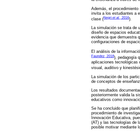
Además, el procedimiento 
invita a los estudiantes a
Negri
et al.
, 2016
clase (
).
La simulación se trata de 
diseño de espacios educati
evidencia que demuestra q
configuraciones de espacio
El análisis de la informac
Faundez, 2018
), pedagogía 
aplicaciones tecnológicas 
visual, auditivo y kinestési
La simulación de los parti
de conceptos de enseñanza
Los resultados documentado
posteriormente valida la s
educativos como innovacio
Se ha concluido que planif
procedimiento de investiga
Innovación Educativa, pues
(AT) y las tecnologías de 
posible motivar mediante l