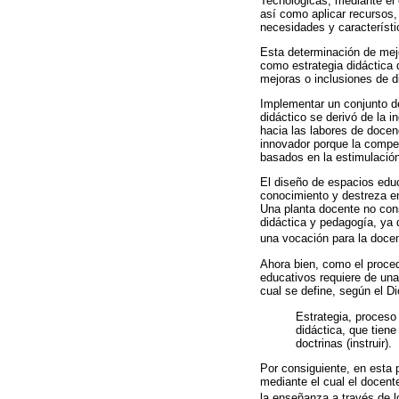
Tecnológicas, mediante el 
así como aplicar recursos,
necesidades y característ
Esta determinación de mejo
como estrategia didáctica 
mejoras o inclusiones de d
Implementar un conjunto d
didáctico se derivó de la i
hacia las labores de docen
innovador porque la compet
basados en la estimulación
El diseño de espacios edu
conocimiento y destreza en
Una planta docente no con
didáctica y pedagogía, ya 
una vocación para la docen
Ahora bien, como el proced
educativos requiere de una 
cual se define, según el D
Estrategia, proceso
didáctica, que tien
doctrinas (instruir).
Por consiguiente, en esta 
mediante el cual el docent
la enseñanza a través de l