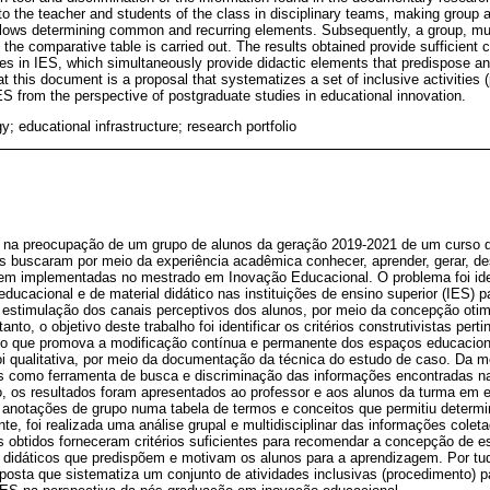
to the teacher and students of the class in disciplinary teams, making group a
lows determining common and recurring elements. Subsequently, a group, mult
n the comparative table is carried out. The results obtained provide sufficient 
es in IES, which simultaneously provide didactic elements that predispose an
hat this document is a proposal that systematizes a set of inclusive activities 
ES from the perspective of postgraduate studies in educational innovation.
gy; educational infrastructure; research portfolio
m na preocupação de um grupo de alunos da geração 2019-2021 de um curso
s buscaram por meio da experiência acadêmica conhecer, aprender, gerar, des
erem implementadas no mestrado em Inovação Educacional. O problema foi ide
educacional e de material didático nas instituições de ensino superior (IES) 
estimulação dos canais perceptivos dos alunos, por meio da concepção oti
nto, o objetivo deste trabalho foi identificar os critérios construtivistas per
do que promova a modificação contínua e permanente dos espaços educacion
oi qualitativa, por meio da documentação da técnica do estudo de caso. Da 
das como ferramenta de busca e discriminação das informações encontradas n
, os resultados foram apresentados ao professor e aos alunos da turma em eq
 anotações de grupo numa tabela de termos e conceitos que permitiu deter
nte, foi realizada uma análise grupal e multidisciplinar das informações colet
s obtidos forneceram critérios suficientes para recomendar a concepção de 
idáticos que predispõem e motivam os alunos para a aprendizagem. Por tud
osta que sistematiza um conjunto de atividades inclusivas (procedimento) 