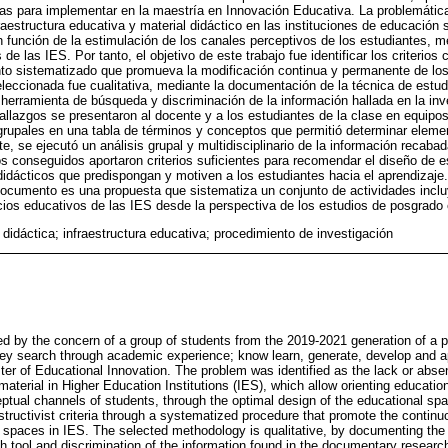
icas para implementar en la maestría en Innovación Educativa. La problemática
aestructura educativa y material didáctico en las instituciones de educación s
 función de la estimulación de los canales perceptivos de los estudiantes, m
de las IES. Por tanto, el objetivo de este trabajo fue identificar los criterios 
nto sistematizado que promueva la modificación continua y permanente de lo
leccionada fue cualitativa, mediante la documentación de la técnica de estu
herramienta de búsqueda y discriminación de la información hallada en la in
hallazgos se presentaron al docente y a los estudiantes de la clase en equipos 
 grupales en una tabla de términos y conceptos que permitió determinar ele
e, se ejecutó un análisis grupal y multidisciplinario de la información recaba
s conseguidos aportaron criterios suficientes para recomendar el diseño de 
dácticos que predispongan y motiven a los estudiantes hacia el aprendizaje. 
documento es una propuesta que sistematiza un conjunto de actividades inclu
cios educativos de las IES desde la perspectiva de los estudios de posgrado
 didáctica; infraestructura educativa; procedimiento de investigación
ed by the concern of a group of students from the 2019-2021 generation of a 
ey search through academic experience; know learn, generate, develop and app
er of Educational Innovation. The problem was identified as the lack or abse
 material in Higher Education Institutions (IES), which allow orienting educat
eptual channels of students, through the optimal design of the educational sp
onstructivist criteria through a systematized procedure that promote the conti
l spaces in IES. The selected methodology is qualitative, by documenting the
ch tool and discrimination of the information found in the documentary resear