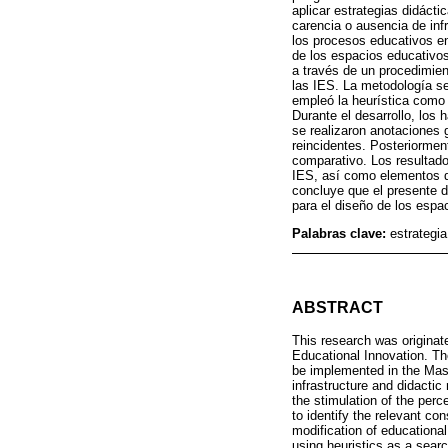
aplicar estrategias didáct
carencia o ausencia de infr
los procesos educativos en
de los espacios educativos 
a través de un procedimie
las IES. La metodología se
empleó la heurística como 
Durante el desarrollo, los 
se realizaron anotaciones
reincidentes. Posteriorment
comparativo. Los resultado
IES, así como elementos di
concluye que el presente 
para el diseño de los espa
Palabras clave:
estrategia
ABSTRACT
This research was originat
Educational Innovation. Th
be implemented in the Mast
infrastructure and didactic
the stimulation of the perc
to identify the relevant c
modification of educationa
using heuristics as a sear