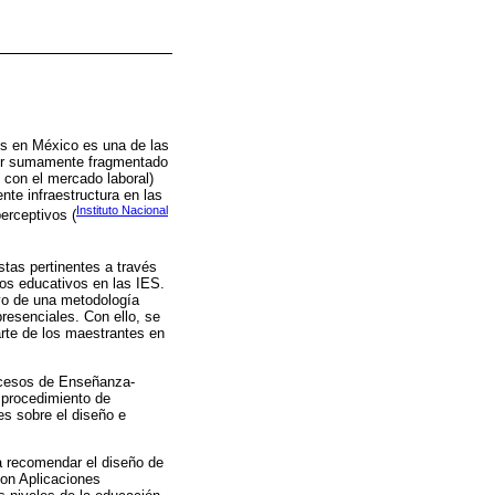
es en México es una de las
rior sumamente fragmentado
n con el mercado laboral)
nte infraestructura en las
Instituto Nacional
erceptivos (
istas pertinentes a través
os educativos en las IES.
oyo de una metodología
presenciales. Con ello, se
arte de los maestrantes en
ocesos de Enseñanza-
n procedimiento de
es sobre el diseño e
ra recomendar el diseño de
con Aplicaciones