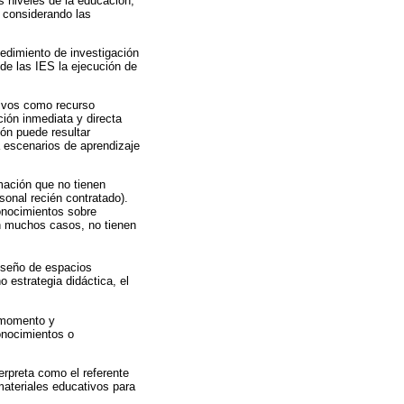
s niveles de la educación,
, considerando las
cedimiento de investigación
 de las IES la ejecución de
tivos como recurso
ción inmediata y directa
ón puede resultar
a escenarios de aprendizaje
mación que no tienen
onal recién contratado).
onocimientos sobre
en muchos casos, no tienen
diseño de espacios
o estrategia didáctica, el
a momento y
onocimientos o
erpreta como el referente
materiales educativos para