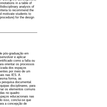
nnotations in a table of
idisciplinary analysis of
criteria to recommend the
d motivate students to
(procedure) for the design
 de pós-graduação em
envolver e aplicar
ntificado como a falta ou
para orientar os processos
mizada dos espaços
tinentes por meio de um
ais nas IES. A
mesma forma, as
a pesquisa documental.
uipas disciplinares, para
minar os elementos comuns
adas no quadro
espaços educacionais nas
o isso, conclui-se que
para a concepção de