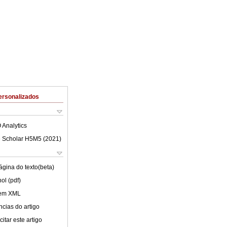
ersonalizados
 Analytics
 Scholar H5M5 (
2021
)
ágina do texto(beta)
ol (pdf)
 em XML
cias do artigo
itar este artigo