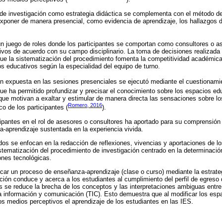
de investigación como estrategia didáctica se complementa con el método de
 exponer de manera presencial, como evidencia de aprendizaje, los hallazgos d
un juego de roles donde los participantes se comportan como consultores o as
vos de acuerdo con su campo disciplinario. La toma de decisiones realizada p
ue la sistematización del procedimiento fomenta la competitividad académic
s educativos según la especialidad del equipo de turno.
ión expuesta en las sesiones presenciales se ejecutó mediante el cuestionamie
que ha permitido profundizar y precisar el conocimiento sobre los espacios e
que motivan a exaltar y estimular de manera directa las sensaciones sobre lo
Romero, 2016
co de los participantes (
).
cipantes en el rol de asesores o consultores ha aportado para su comprensión 
-aprendizaje sustentada en la experiencia vivida.
s se enfocan en la redacción de reflexiones, vivencias y aportaciones de los
istematización del procedimiento de investigación centrado en la determinaci
nes tecnológicas.
icar un proceso de enseñanza-aprendizaje (clase o curso) mediante la estrate
ción conduce y acerca a los estudiantes al cumplimiento del perfil de egreso
 se reduce la brecha de los conceptos y las interpretaciones ambiguas entre
la información y comunicación (TIC). Esto demuestra que al modificar los esp
os medios perceptivos el aprendizaje de los estudiantes en las IES.