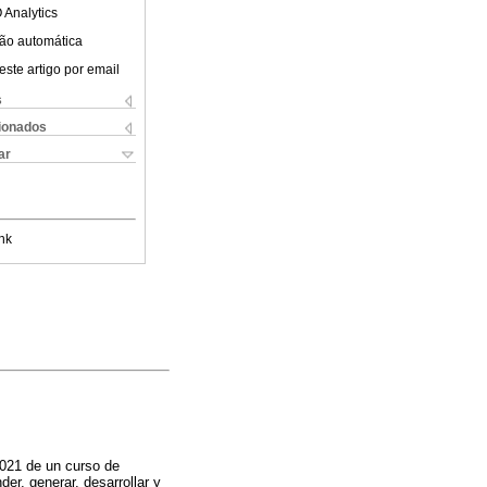
 Analytics
ão automática
este artigo por email
s
cionados
ar
nk
2021 de un curso de
r, generar, desarrollar y