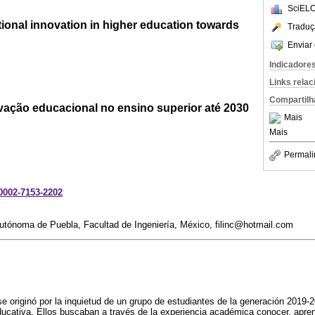
SciELO
tional innovation in higher education towards
Traduç
Enviar 
Indicadore
Links rela
Compartilh
ovação educacional no ensino superior até 2030
Mais
Mais
Permali
-0002-7153-2202
utónoma de Puebla, Facultad de Ingeniería, México, filinc@hotmail.com
se originó por la inquietud de un grupo de estudiantes de la generación 2019-
cativa. Ellos buscaban a través de la experiencia académica conocer, aprende