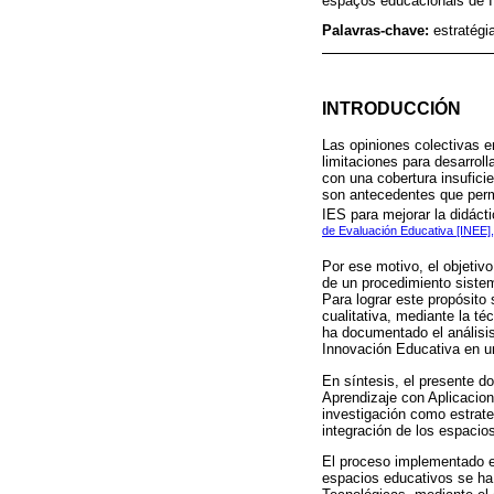
espaços educacionais de I
Palavras-chave:
estratégi
INTRODUCCIÓN
Las opiniones colectivas 
limitaciones para desarrol
con una cobertura insuficie
son antecedentes que permit
IES para mejorar la didáct
de Evaluación Educativa [INEE]
Por ese motivo, el objetivo
de un procedimiento siste
Para lograr este propósito
cualitativa, mediante la té
ha documentado el análisis
Innovación Educativa en u
En síntesis, el presente 
Aprendizaje con Aplicacion
investigación como estrate
integración de los espacio
El proceso implementado en
espacios educativos se ha 