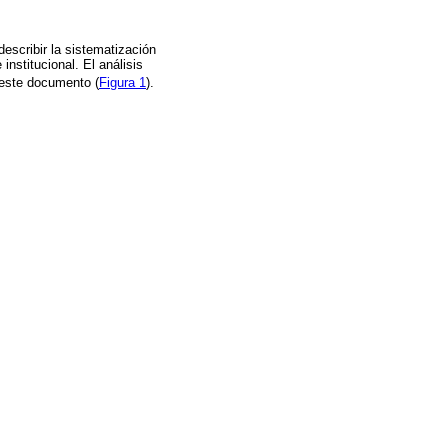
describir la sistematización
nstitucional. El análisis
a este documento (
Figura 1
).