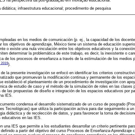
ES na perspectiva da pós-graduação em inovação educacional.
a didática; infraestrutura educacional; procedimento de pesquisa
empleadas en los medios de comunicación (p. ej., la capacidad de los docent
lar los objetivos de aprendizaje, México tiene un sistema de educación supe
nte o existe una nula vinculación entre los objetivos educativos y la conexió
en determinar la problemática de este trabajo, es decir, la inexistente o care
ica de los procesos de enseñanza a través de la estimulación de los medios p
, 2019
).
 de la presente investigación se enfocó en identificar los criterios constructiv
matizado que promuevan la modificación continua y permanente de los espaci
 se estableció el planteamiento de un procedimiento de investigación con ap
cnica de estudio de caso y el método de la simulación de roles en las clases 
 de las propuestas de diseño e integración de los espacios educativos por p
na IES.
documento condensa el desarrollo sistematizado de un curso de posgrado (Pr
es Tecnológicas) que utiliza la participación activa para dar seguimiento a u
gia didáctica y de recolección de datos, y para favorecer la toma de decision
s educativos en las IES.
 una IES que permite a los estudiantes desarrollar un criterio pertinente pa
definido a partir del objetivo del curso Procesos de Enseñanza-Aprendizaje 