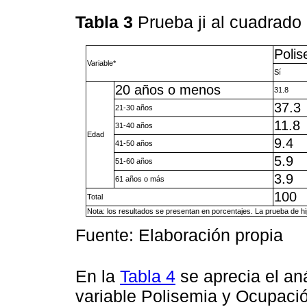
Tabla 3
Prueba ji al cuadrado
Poli
Variable*
Sí
20 años o menos
31.8
37.3
21-30 años
11.8
31-40 años
Edad
9.4
41-50 años
5.9
51-60 años
3.9
61 años o más
100
Total
Nota: los resultados se presentan en porcentajes. La prueba de hipó
Fuente: Elaboración propia
En la
Tabla 4
se aprecia el aná
variable Polisemia y Ocupació