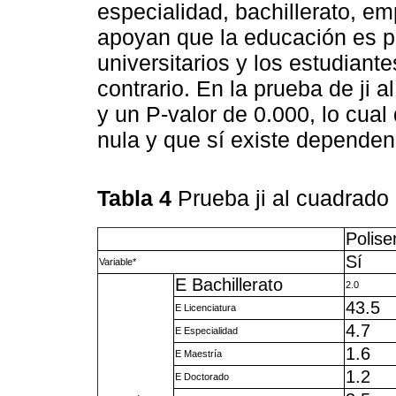
especialidad, bachillerato, e
apoyan que la educación es po
universitarios y los estudian
contrario. En la prueba de ji 
y un P-valor de 0.000, lo cual
nula y que sí existe dependen
Tabla 4
Prueba ji al cuadrado
Polis
Sí
Variable*
E Bachillerato
2.0
43.5
E Licenciatura
4.7
E Especialidad
1.6
E Maestría
1.2
E Doctorado