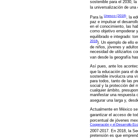
sostenible para el 2030, l
la universalización de una
Unesco (2018)
Para la
, la e
paz e impulsar el desarrol
en el conocimiento, las hab
como objetivo empoderar y 
equilibrado e integrado: t
2018
). Un ejemplo de ello 
de niños, jóvenes y adulto
necesidad de utilizarlos c
van desde la geografía has
Así pues, ante los acontec
que la educación para el de
sostenible involucra una vi
para todos, tanto de las p
social y la protección del 
cualquier ámbito, presupone
manifestar una respuesta d
asegurar una larga y, desde
Actualmente en México se t
garantizar el acceso de to
porcentual de jóvenes mex
Cooperación y el Desarrollo E
2007-2017. En 2018, la Sec
pretensión es que emprenda