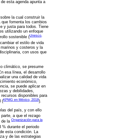
o de esta agenda apunta a
bre la cual construir la
na que fomenta los cambios
le y justa para todos. Tiene
es utilizando un enfoque
Unesco,
ollo sostenible (
 cambiar el estilo de vida
 marinos y costeros y la
isciplinaria, con usos que
io climático, se presume
En esa línea, el desarrollo
alizar una calidad de vida
recimiento económico,
encia, se puede aplicar en
lezas y debilidades,
s recursos disponibles para
KPMG en México, 2018
 (
).
as del país, y con ello
 parte, a que el rezago
Organización para la
 de la
 % durante el periodo
de esta condición. La
za y de las estrategias