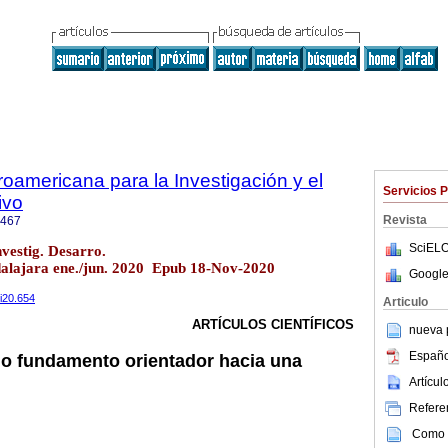
roamericana para la Investigación y el
Servicios 
ivo
Revista
7467
SciELO
vestig. Desarro.
alajara ene./jun. 2020 Epub 18-Nov-2020
Google
0i20.654
Articulo
ARTÍCULOS CIENTÍFICOS
nueva p
Españo
o fundamento orientador hacia una
Artícu
Referen
Como c