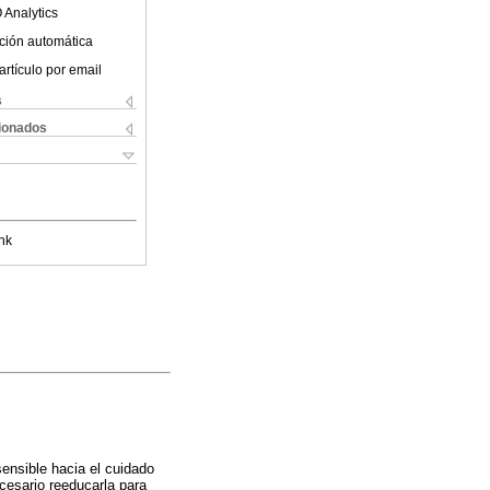
 Analytics
ción automática
artículo por email
s
cionados
nk
ensible hacia el cuidado
ecesario reeducarla para