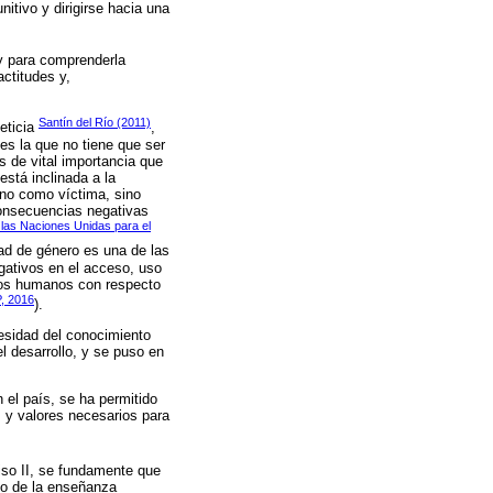
nitivo y dirigirse hacia una
y para comprenderla
actitudes y,
Santín del Río (2011)
Leticia
,
es la que no tiene que ser
s de vital importancia que
está inclinada a la
 no como víctima, sino
 consecuencias negativas
las Naciones Unidas para el
dad de género es una de las
gativos en el acceso, uso
chos humanos con respecto
, 2016
).
cesidad del conocimiento
l desarrollo, y se puso en
 el país, se ha permitido
s y valores necesarios para
ciso II, se fundamente que
llo de la enseñanza