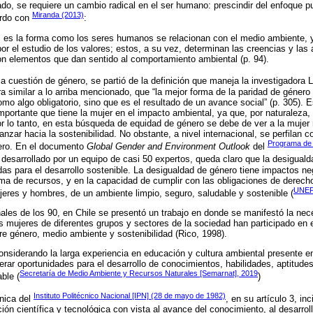
ado, se requiere un cambio radical en el ser humano: prescindir del enfoque pu
Miranda (2013)
erdo con
:
l es la forma como los seres humanos se relacionan con el medio ambiente, 
r el estudio de los valores; estos, a su vez, determinan las creencias y las 
on elementos que dan sentido al comportamiento ambiental (p. 94).
la cuestión de género, se partió de la definición que maneja la investigadora 
a similar a lo arriba mencionado, que “la mejor forma de la paridad de género 
mo algo obligatorio, sino que es el resultado de un avance social” (p. 305). E
mportante que tiene la mujer en el impacto ambiental, ya que, por naturaleza, 
or lo tanto, en esta búsqueda de equidad de género se debe de ver a la mujer
nzar hacia la sostenibilidad. No obstante, a nivel internacional, se perfilan
Programa de 
nero. En el documento
Global Gender and Environment Outlook
del
 desarrollado por un equipo de casi 50 expertos, queda claro que la desigual
s para el desarrollo sostenible. La desigualdad de género tiene impactos ne
ama de recursos, y en la capacidad de cumplir con las obligaciones de dere
UNEP
ujeres y hombres, de un ambiente limpio, seguro, saludable y sostenible (
inales de los 90, en Chile se presentó un trabajo en donde se manifestó la ne
s mujeres de diferentes grupos y sectores de la sociedad han participado en e
tre género, medio ambiente y sostenibilidad (Rico, 1998).
onsiderando la larga experiencia en educación y cultura ambiental presente en
nerar oportunidades para el desarrollo de conocimientos, habilidades, aptitude
Secretaría de Medio Ambiente y Recursos Naturales [Semarnat], 2019
able (
)
Instituto Politécnico Nacional [IPN] (28 de mayo de 1982)
nica del
, en su artículo 3, in
ción científica y tecnológica con vista al avance del conocimiento, al desarro