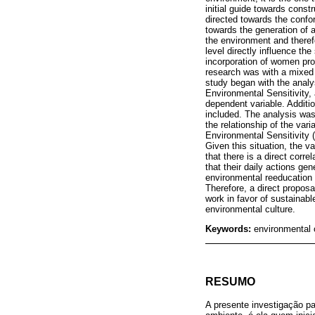
initial guide towards const
directed towards the confor
towards the generation of a
the environment and there
level directly influence th
incorporation of women pro
research was with a mixed 
study began with the analy
Environmental Sensitivity,
dependent variable. Additi
included. The analysis was
the relationship of the var
Environmental Sensitivity (
Given this situation, the v
that there is a direct corre
that their daily actions ge
environmental reeducation s
Therefore, a direct proposa
work in favor of sustainab
environmental culture.
Keywords:
environmental 
RESUMO
A presente investigação p