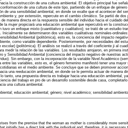
 hacia la construcción de una cultura ambiental. El objetivo principal fue señal
a conformación de una cultura de este tipo, partiendo de un enfoque de género
ión de una sensibilidad ambiental, en donde se exalte que el acontecer del s
mbiente y, por extensión, repercute en el cambio climático. Se partió de dos 
n de manera directa en la respuesta sensible del individuo hacia el cuidado d
de la mujer propiciará una educación ambiental que repercutirá en la construc
 tuvo un enfoque mixto (cuantitativo y cualitativo); se trató de un estudio tr
 Inicialmente se determinaron dos variables cualitativas nominales-ordinales
Sensibilidad Ambiental (politómica), esto es, la conciencia del impacto negat
ente, como variable dependiente. Posteriormente, por necesidades del estudi
scolar) (politómica). El análisis se realizó a través del coeficiente ji al cuad
 medir la relación de las variables. Los resultados arrojaron, en primera ins
ero y Sensibilidad Ambiental (conciencia del impacto negativo de nuestras act
viduo). Sin embargo, con la incorporación de la variable Nivel Académico (s
ta entre las variables, esto es, el género femenino manifestó tener una mayor 
cotidianas en el medio ambiente. Se concluye que se deben promover accion
hacia una reeducación ambiental, en donde se le permita actuar de manera di
 lo tanto, una propuesta directa es trabajar hacia una educación ambiental, y
iencia del trabajo en pro de un desarrollo sostenible desde casa, completarlo 
acia una cultura ambiental.
mbiental; educación ambiental; género; nivel académico; sensibilidad ambienta
arises from the premise that the woman as mother is considerably more sensit
hat initially has a direct link with the individual and, therefore, it is necessary