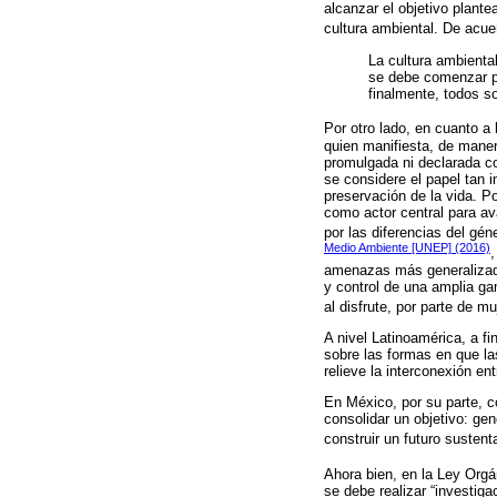
alcanzar el objetivo plante
cultura ambiental. De acu
La cultura ambienta
se debe comenzar po
finalmente, todos s
Por otro lado, en cuanto a 
quien manifiesta, de maner
promulgada ni declarada co
se considere el papel tan i
preservación de la vida. P
como actor central para ava
por las diferencias del gé
Medio Ambiente [UNEP] (2016)
,
amenazas más generalizada
y control de una amplia g
al disfrute, por parte de m
A nivel Latinoamérica, a f
sobre las formas en que la
relieve la interconexión en
En México, por su parte, c
consolidar un objetivo: ge
construir un futuro sustent
Ahora bien, en la Ley Orgá
se debe realizar “investiga