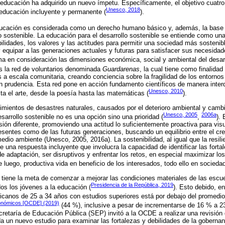
a educación ha adquirido un nuevo ímpetu. Específicamente, el objetivo cuatr
Unesco, 2018
 educación incluyente y permanente (
).
ducación es considerada como un derecho humano básico y, además, la base so
lo sostenible. La educación para el desarrollo sostenible se entiende como u
ilidades, los valores y las actitudes para permitir una sociedad más sostenib
equipar a las generaciones actuales y futuras para satisfacer sus necesidad
oma en consideración las dimensiones económica, social y ambiental del desarr
es la red de voluntarios denominada
Guardarenas
, la cual tiene como finalidad
s a escala comunitaria, creando conciencia sobre la fragilidad de los entornos
on prudencia. Esta red pone en acción fundamento científicos de manera interd
Unesco, 2010
ta el arte, desde la poesía hasta las matemáticas (
).
imientos de desastres naturales, causados por el deterioro ambiental y camb
Unesco, 2005
2006a
sarrollo sostenible no es una opción sino una prioridad (
,
). 
sión diferente, promoviendo una actitud lo suficientemente proactiva para visu
resentes como de las futuras generaciones, buscando un equilibrio entre el c
medio ambiente (Unesco, 2005, 2016a). La sostenibilidad, al igual que la resili
 una respuesta incluyente que involucra la capacidad de identificar las forta
e adaptación, ser disruptivos y enfrentar los retos, en especial maximizar lo
 luego, productiva vida en beneficio de los interesados, todo ello en sociedad
iene la meta de comenzar a mejorar las condiciones materiales de las escuel
Presidencia de la República, 2019
dos los jóvenes a la educación (
). Esto debido, en
icanos de 25 a 34 años con estudios superiores está por debajo del promedio
conómicos [OCDE] (2019)
(44 %), inclusive a pesar de incrementarse de 16 % a 23
retaría de Educación Pública (SEP) invitó a la OCDE a realizar una revisión 
 un nuevo estudio para examinar las fortalezas y debilidades de la gobernan