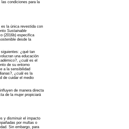
 las condiciones para la
es la única revestida con
mento
Sustainable
co (2016b) especifica
sostenible desde la
 siguientes: ¿qué tan
nvolucran una educación
académico?, ¿cuál es el
nto de su entorno
 a la sensibilidad
ianas?, ¿cuál es la
d de cuidar el medio
 influyen de manera directa
ta de la mujer propiciará
s y disminuir el impacto
ompañadas por multas o
iedad. Sin embargo, para