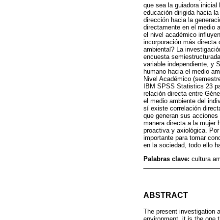
que sea la guiadora inicial
educación dirigida hacia l
dirección hacia la generac
directamente en el medio a
el nivel académico influye
incorporación más directa 
ambiental? La investigación
encuesta semiestructurada.
variable independiente, y 
humano hacia el medio ambi
Nivel Académico (semestre e
IBM SPSS Statistics 23 para
relación directa entre Gén
el medio ambiente del indi
sí existe correlación direc
que generan sus acciones 
manera directa a la mujer 
proactiva y axiológica. Por
importante para tomar conc
en la sociedad, todo ello h
Palabras clave:
cultura a
ABSTRACT
The present investigation 
environment, it is the one t