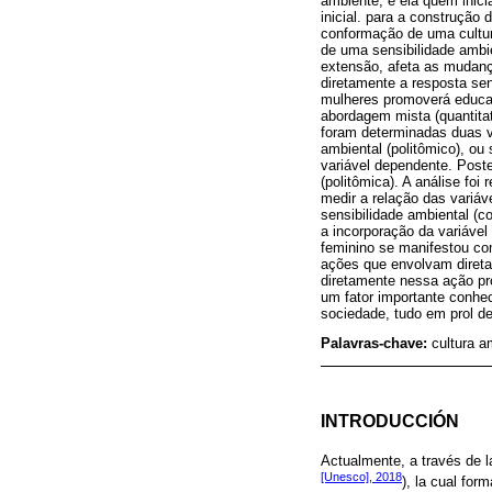
ambiente, é ela quem inici
inicial. para a construção 
conformação de uma cultur
de uma sensibilidade ambi
extensão, afeta as mudanç
diretamente a resposta se
mulheres promoverá educaç
abordagem mista (quantitat
foram determinadas duas va
ambiental (politômico), o
variável dependente. Poste
(politômica). A análise foi
medir a relação das variáv
sensibilidade ambiental (c
a incorporação da variável
feminino se manifestou co
ações que envolvam diret
diretamente nessa ação pró
um fator importante conhec
sociedade, tudo em prol de
Palavras-chave:
cultura a
INTRODUCCIÓN
Actualmente, a través de l
[Unesco], 2018
), la cual for