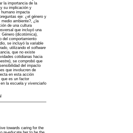
ar la importancia de la
 y su implicación y
er humano impacta
preguntas eje: ¿el género y
el medio ambiente?, ¿la
ción de una cultura
ansversal que incluyó una
: Género (dicotómica),
ivo del comportamiento
o, se incluyó la variable
rado, utilizando el
software
tancia, que no existe
ividades cotidianas hacia
emestre), se comprobó que
sensibilidad del impacto
es que involucren de
recta en esta acción
a que es un factor
en la escuela y vivenciarlo
l
ive towards caring for the
 to re-educate her to be the