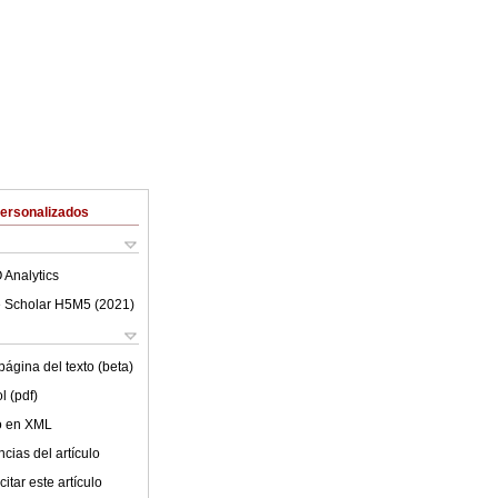
Personalizados
 Analytics
 Scholar H5M5 (
2021
)
ágina del texto (beta)
l (pdf)
lo en XML
cias del artículo
itar este artículo