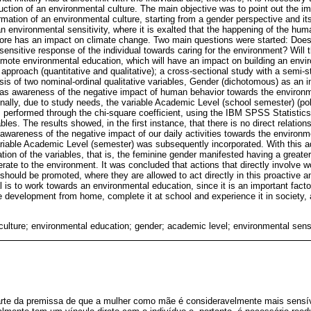
ruction of an environmental culture. The main objective was to point out the i
mation of an environmental culture, starting from a gender perspective and its
n environmental sensitivity, where it is exalted that the happening of the hum
fore has an impact on climate change. Two main questions were started: Do
e sensitive response of the individual towards caring for the environment? Will 
mote environmental education, which will have an impact on building an envi
approach (quantitative and qualitative); a cross-sectional study with a semi-s
sis of two nominal-ordinal qualitative variables, Gender (dichotomous) as an 
 as awareness of the negative impact of human behavior towards the environ
onally, due to study needs, the variable Academic Level (school semester) (p
 performed through the chi-square coefficient, using the IBM SPSS Statistic
iables. The results showed, in the first instance, that there is no direct relat
awareness of the negative impact of our daily activities towards the environme
ariable Academic Level (semester) was subsequently incorporated. With this ad
lation of the variables, that is, the feminine gender manifested having a greater
nerate to the environment. It was concluded that actions that directly involve
hould be promoted, where they are allowed to act directly in this proactive an
l is to work towards an environmental education, since it is an important fac
le development from home, complete it at school and experience it in society, 
culture; environmental education; gender; academic level; environmental sensi
arte da premissa de que a mulher como mãe é consideravelmente mais sensí