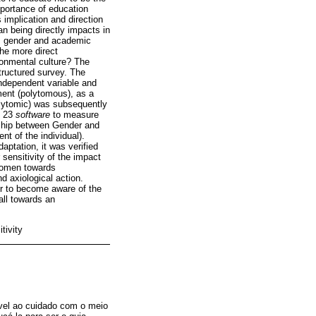
mportance of education
 implication and direction
an being directly impacts in
es gender and academic
the more direct
ronmental culture? The
tructured survey. The
independent variable and
ment (polytomous), as a
olytomic) was subsequently
s 23
software
to measure
ionship between Gender and
nt of the individual).
aptation, it was verified
 sensitivity of the impact
 women towards
d axiological action.
tor to become aware of the
all towards an
tivity
vel ao cuidado com o meio