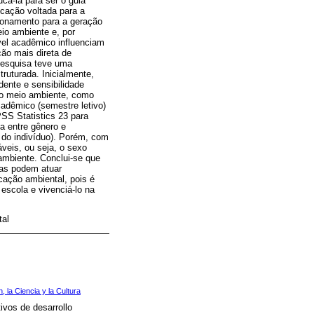
cá-la para ser o guia
ducação voltada para a
ionamento para a geração
io ambiente e, por
vel acadêmico influenciam
ão mais direta de
pesquisa teve uma
truturada. Inicialmente,
dente e sensibilidade
 o meio ambiente, como
cadêmico (semestre letivo)
S Statistics 23 para
ta entre gênero e
 do indivíduo). Porém, com
áveis, ou seja, o sexo
ambiente. Conclui-se que
as podem atuar
ucação ambiental, pois é
escola e vivenciá-lo na
tal
 la Ciencia y la Cultura
tivos de desarrollo