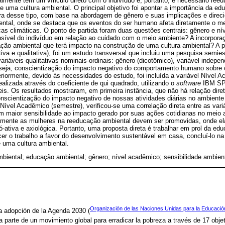
almente tem um vínculo direto com o indivíduo e, portanto, é necessário reedu
de uma cultura ambiental. O principal objetivo foi apontar a importância da e
a desse tipo, com base na abordagem de gênero e suas implicações e direc
ental, onde se destaca que os eventos do ser humano afeta diretamente o me
as climáticas. O ponto de partida foram duas questões centrais: gênero e ní
nsível do indivíduo em relação ao cuidado com o meio ambiente? A incorporaç
ão ambiental que terá impacto na construção de uma cultura ambiental? A 
iva e qualitativa); foi um estudo transversal que incluiu uma pesquisa semies
riáveis qualitativas nominais-ordinais: gênero (dicotômico), variável indepen
u seja, conscientização do impacto negativo do comportamento humano sobre
riormente, devido às necessidades do estudo, foi incluída a variável Nível A
 realizada através do coeficiente de qui quadrado, utilizando o
software
IBM SPS
eis. Os resultados mostraram, em primeira instância, que não há relação dire
onscientização do impacto negativo de nossas atividades diárias no ambiente
 Nível Acadêmico (semestre), verificou-se uma correlação direta entre as vari
m maior sensibilidade ao impacto gerado por suas ações cotidianas no meio 
amente as mulheres na reeducação ambiental devem ser promovidas, onde el
-ativa e axiológica. Portanto, uma proposta direta é trabalhar em prol da ed
er o trabalho a favor do desenvolvimento sustentável em casa, concluí-lo na 
 uma cultura ambiental.
mbiental; educação ambiental; gênero; nível acadêmico; sensibilidade ambien
Organización de las Naciones Unidas para la Educación,
a adopción de la Agenda 2030 (
ma parte de un movimiento global para erradicar la pobreza a través de 17 obje