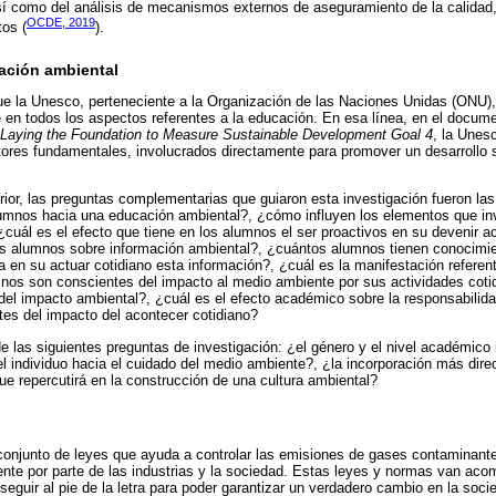
í como del análisis de mecanismos externos de aseguramiento de la calidad,
OCDE, 2019
tos (
).
ación ambiental
e la Unesco, perteneciente a la Organización de las Naciones Unidas (ONU), 
rse en todos los aspectos referentes a la educación. En esa línea, en el docu
Laying the Foundation to Measure Sustainable Development Goal 4
, la Unes
tores fundamentales, involucrados directamente para promover un desarrollo 
rior, las preguntas complementarias que guiaron esta investigación fueron las
alumnos hacia una educación ambiental?, ¿cómo influyen los elementos que i
¿cuál es el efecto que tiene en los alumnos el ser proactivos en su devenir 
os alumnos sobre información ambiental?, ¿cuántos alumnos tienen conocimie
en su actuar cotidiano esta información?, ¿cuál es la manifestación referente
nos son conscientes del impacto al medio ambiente por sus actividades cotid
 del impacto ambiental?, ¿cuál es el efecto académico sobre la responsabilida
es del impacto del acontecer cotidiano?
de las siguientes preguntas de investigación: ¿el género y el nivel académico
el individuo hacia el cuidado del medio ambiente?, ¿la incorporación más direc
e repercutirá en la construcción de una cultura ambiental?
conjunto de leyes que ayuda a controlar las emisiones de gases contaminante
ente por parte de las industrias y la sociedad. Estas leyes y normas van ac
eguir al pie de la letra para poder garantizar un verdadero cambio en la soc