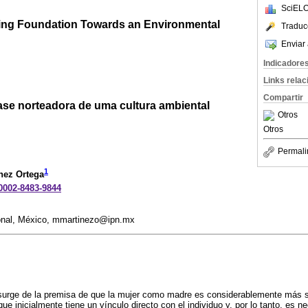
SciELO
ing Foundation Towards an Environmental
Traduc
Enviar 
Indicadore
Links rela
Compartir
se norteadora de uma cultura ambiental
Otros
Otros
Permali
1
nez Ortega
-0002-8483-9844
cional, México, mmartinezo@ipn.mx
 surge de la premisa de que la mujer como madre es considerablemente más s
ue inicialmente tiene un vínculo directo con el individuo y, por lo tanto, es n