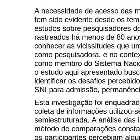
A necessidade de acesso das m
tem sido evidente desde os temp
estudos sobre pesquisadores do
rastreados há menos de 80 anos
conhecer as vicissitudes que u
como pesquisadora, e no contex
como membro do Sistema Nacion
o estudo aqui apresentado bus
identificar os desafios percebi
SNI para admissão, permanênci
Esta investigação foi enquadrad
coleta de informações utilizou-s
semiestruturada. A análise das i
método de comparações constante
os participantes percebiam algu