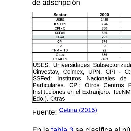
de adscripción
Sector
2000
USES
1435
IES Fed
3646
CPI - C
750
SSFed
546
UPart
221
CPI
374
Ext
63
TNM + ITD
92
Otras
336
TOTALES
7463
USES: Universidades Subsectoriza
Cinvestav, Colmex, UPN. CPI - C: 
SSFed: Institutos Nacionales d
Particulares. CPI: Otros Centros P
Instituciones en el Extranjero. TecNM
Edo.). Otras
Cetina (2015)
Fuente:
En la
tabla 3
se clasifica el 