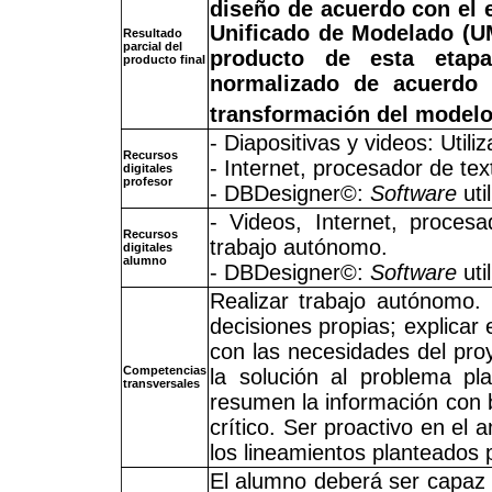
diseño de acuerdo con el 
Unificado de Modelado (U
Resultado
parcial del
producto de esta etapa
producto final
normalizado de acuerdo
transformación del modelo
- Diapositivas y videos: Utili
Recursos
- Internet, procesador de te
digitales
profesor
- DBDesigner©:
Software
uti
- Videos, Internet, proces
Recursos
trabajo autónomo.
digitales
alumno
- DBDesigner©:
Software
uti
Realizar trabajo autónomo.
decisiones propias; explicar
con las necesidades del proy
Competencias
la solución al problema pl
transversales
resumen la información con b
crítico. Ser proactivo en el
los lineamientos planteados p
El alumno deberá ser capaz 