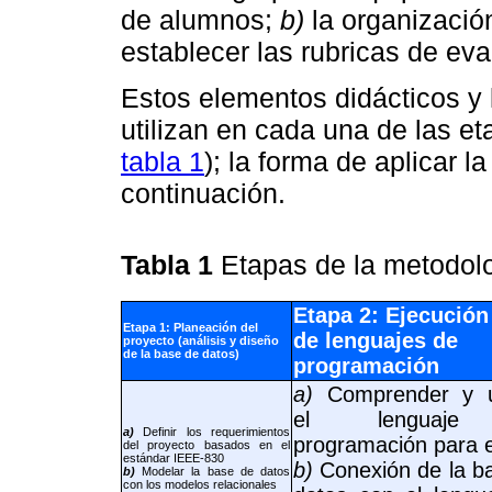
de alumnos;
b)
la organizació
establecer las rubricas de eva
Estos elementos didácticos y 
utilizan en cada una de las e
tabla 1
); la forma de aplicar 
continuación.
Tabla 1
Etapas de la metodol
Etapa 2: Ejecución
Etapa 1: Planeación del
de lenguajes de
proyecto (análisis y diseño
de la base de datos)
programación
a)
Comprender y ut
el lenguaj
a)
Definir los requerimientos
programación para e
del proyecto basados en el
estándar IEEE-830
b)
Conexión de la b
b)
Modelar la base de datos
con los modelos relacionales