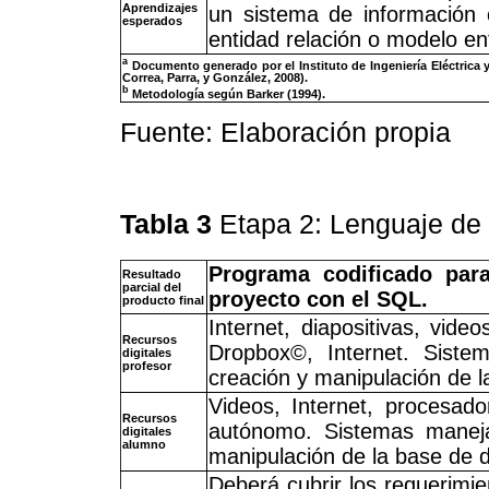
Aprendizajes
un sistema de información
esperados
entidad relación o modelo en
a
Documento generado por el Instituto de Ingeniería Eléctrica y
Correa, Parra, y González, 2008).
b
Metodología según Barker (1994).
Fuente: Elaboración propia
Tabla 3
Etapa 2: Lenguaje de
Programa codificado par
Resultado
parcial del
proyecto con el SQL.
producto final
Internet, diapositivas, vide
Recursos
Dropbox©, Internet. Sist
digitales
profesor
creación y manipulación de l
Videos, Internet, procesad
Recursos
autónomo. Sistemas maneja
digitales
alumno
manipulación de la base de d
Deberá cubrir los requerimien