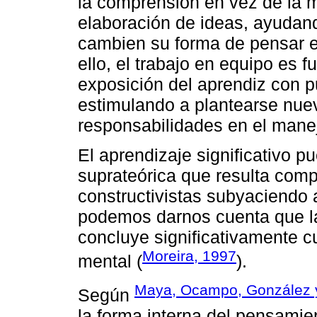
la comprensión en vez de la 
elaboración de ideas, ayudand
cambien su forma de pensar e
ello, el trabajo en equipo es 
exposición del aprendiz con pu
estimulando a plantearse nue
responsabilidades en el manej
El aprendizaje significativo 
suprateórica que resulta compa
constructivistas subyaciendo 
podemos darnos cuenta que la
concluye significativamente c
Moreira, 1997
mental (
).
Maya, Ocampo, González y
Según
la forma interna del pensamie