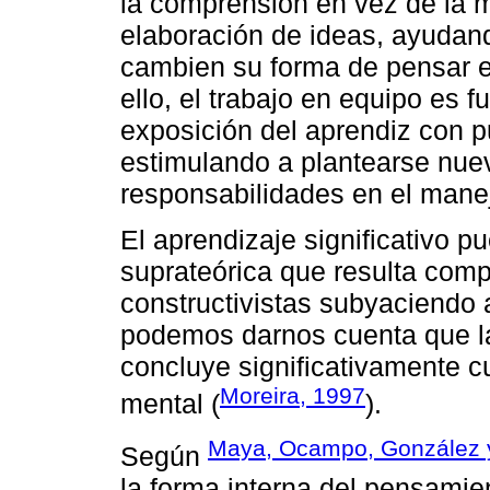
la comprensión en vez de la 
elaboración de ideas, ayudand
cambien su forma de pensar e
ello, el trabajo en equipo es 
exposición del aprendiz con pu
estimulando a plantearse nue
responsabilidades en el manej
El aprendizaje significativo 
suprateórica que resulta compa
constructivistas subyaciendo 
podemos darnos cuenta que la
concluye significativamente c
Moreira, 1997
mental (
).
Maya, Ocampo, González y
Según
la forma interna del pensamie