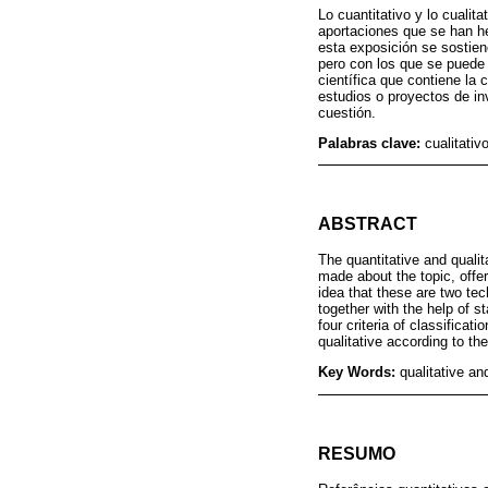
Lo cuantitativo y lo cualit
aportaciones que se han he
esta exposición se sostien
pero con los que se puede 
científica que contiene la 
estudios o proyectos de inv
cuestión.
Palabras clave:
cualitativ
ABSTRACT
The quantitative and qualit
made about the topic, offer
idea that these are two te
together with the help of s
four criteria of classificat
qualitative according to t
Key Words:
qualitative an
RESUMO