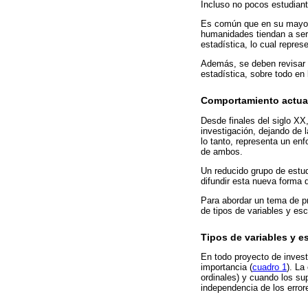
Incluso no pocos estudiant
Es común que en su mayoría
humanidades tiendan a ser 
estadística, lo cual repre
Además, se deben revisar y
estadística, sobre todo en
Comportamiento actual 
Desde finales del siglo XX,
investigación, dejando de l
lo tanto, representa un en
de ambos.
Un reducido grupo de estud
difundir esta nueva forma d
Para abordar un tema de pr
de tipos de variables y es
Tipos de variables y e
En todo proyecto de investi
importancia (
cuadro 1
). La
ordinales) y cuando los s
independencia de los error