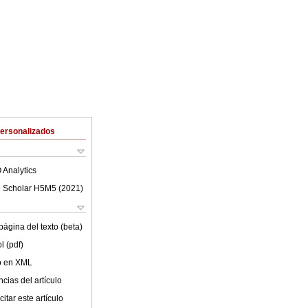
Personalizados
 Analytics
 Scholar H5M5 (
2021
)
ágina del texto (beta)
l (pdf)
lo en XML
cias del artículo
itar este artículo