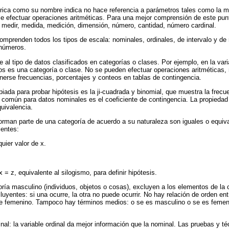
rica como su nombre indica no hace referencia a parámetros tales como la m
le efectuar operaciones aritméticas. Para una mejor comprensión de este pu
e: medir, medida, medición, dimensión, número, cantidad, número cardinal.
mprenden todos los tipos de escala: nominales, ordinales, de intervalo y de 
números.
 al tipo de datos clasificados en categorías o clases. Por ejemplo, en la var
os es una categoría o clase. No se pueden efectuar operaciones aritméticas, n
nerse frecuencias, porcentajes y conteos en tablas de contingencia.
piada para probar hipótesis es la ji-cuadrada y binomial, que muestra la frecu
común para datos nominales es el coeficiente de contingencia. La propiedad 
quivalencia.
orman parte de una categoría de acuerdo a su naturaleza son iguales o equiv
ientes:
quier valor de x.
x = z, equivalente al silogismo, para definir hipótesis.
ría masculino (individuos, objetos o cosas), excluyen a los elementos de la 
uyentes: si una ocurre, la otra no puede ocurrir. No hay relación de orden en
que femenino. Tampoco hay términos medios: o se es masculino o se es femeni
inal: la variable ordinal da mejor información que la nominal. Las pruebas y t