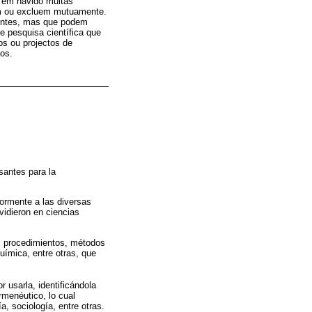
 Tem havido muitas
em ou excluem mutuamente.
rentes, mas que podem
e pesquisa científica que
os ou projectos de
dos.
santes para la
iormente a las diversas
vidieron en ciencias
s procedimientos, métodos
uímica, entre otras, que
 usarla, identificándola
rmenéutico, lo cual
, sociología, entre otras.