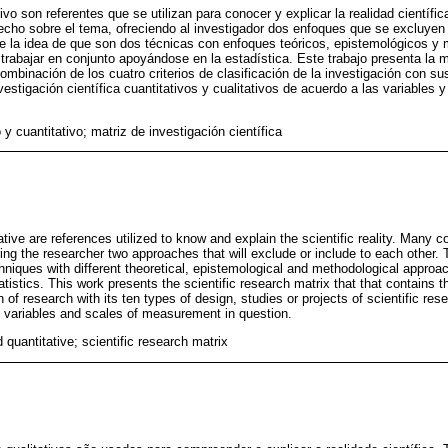
ativo son referentes que se utilizan para conocer y explicar la realidad científ
cho sobre el tema, ofreciendo al investigador dos enfoques que se excluyen 
e la idea de que son dos técnicas con enfoques teóricos, epistemológicos y 
trabajar en conjunto apoyándose en la estadística. Este trabajo presenta la m
combinación de los cuatro criterios de clasificación de la investigación con su
estigación científica cuantitativos y cualitativos de acuerdo a las variables
o y cuantitativo; matriz de investigación científica
ative are references utilized to know and explain the scientific reality. Many 
ing the researcher two approaches that will exclude or include to each other. T
chniques with different theoretical, epistemological and methodological appro
tatistics. This work presents the scientific research matrix that that contains 
ion of research with its ten types of design, studies or projects of scientific re
he variables and scales of measurement in question.
d quantitative; scientific research matrix