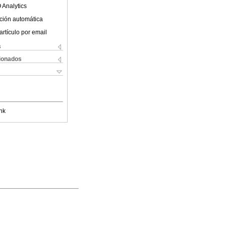
 Analytics
ción automática
artículo por email
s
cionados
nk