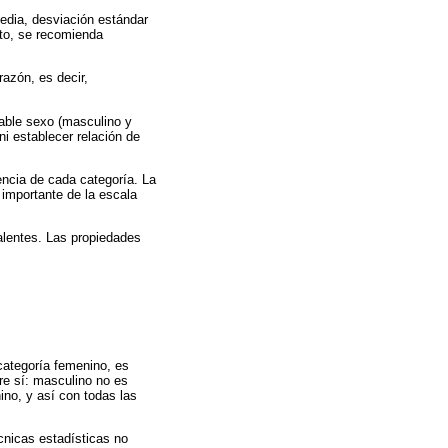
edia, desviación estándar
nto, se recomienda
razón, es decir,
iable sexo (masculino y
i establecer relación de
encia de cada categoría. La
importante de la escala
alentes. Las propiedades
categoría femenino, es
tre sí: masculino no es
no, y así con todas las
écnicas estadísticas no