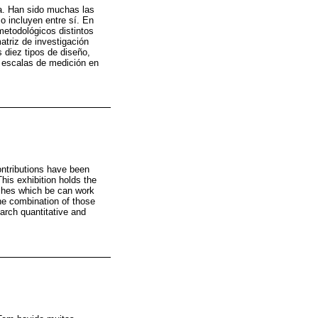
ica. Han sido muchas las
o incluyen entre sí. En
metodológicos distintos
atriz de investigación
s diez tipos de diseño,
 y escalas de medición en
contributions have been
his exhibition holds the
aches which be can work
the combination of those
search quantitative and