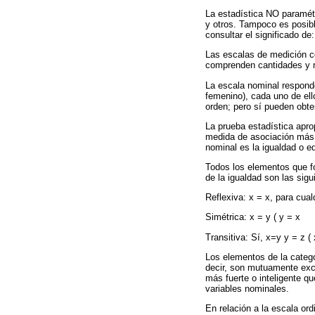
La estadística NO paramét
y otros. Tampoco es posib
consultar el significado d
Las escalas de medición co
comprenden cantidades y 
La escala nominal responde
femenino), cada uno de ell
orden; pero sí pueden obte
La prueba estadística apro
medida de asociación más 
nominal es la igualdad o e
Todos los elementos que f
de la igualdad son las sigu
Reflexiva: x = x, para cual
Simétrica: x = y ( y = x
Transitiva: Sí, x=y y = z ( 
Los elementos de la catego
decir, son mutuamente excl
más fuerte o inteligente 
variables nominales.
En relación a la escala ord