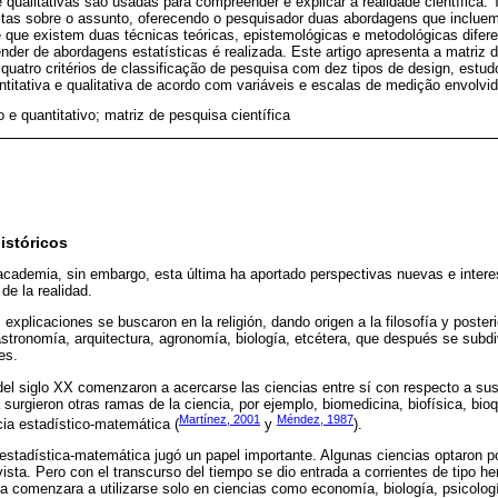
e qualitativas são usadas para compreender e explicar a realidade científica.
eitas sobre o assunto, oferecendo o pesquisador duas abordagens que inclu
e que existem duas técnicas teóricas, epistemológicas e metodológicas dife
nder de abordagens estatísticas é realizada. Este artigo apresenta a matriz d
atro critérios de classificação de pesquisa com dez tipos de design, estud
antitativa e qualitativa de acordo com variáveis e escalas de medição envolvi
vo e quantitativo; matriz de pesquisa científica
istóricos
 academia, sin embargo, esta última ha aportado perspectivas nuevas e intere
de la realidad.
explicaciones se buscaron en la religión, dando origen a la filosofía y poster
 astronomía, arquitectura, agronomía, biología, etcétera, que después se subdi
es.
del siglo XX comenzaron a acercarse las ciencias entre sí con respecto a su
surgieron otras ramas de la ciencia, por ejemplo, biomedicina, biofísica, bioq
Martínez, 2001
Méndez, 1987
cia estadístico-matemática (
y
).
estadística-matemática jugó un papel importante. Algunas ciencias optaron por
ista. Pero con el transcurso del tiempo se dio entrada a corrientes de tipo he
ca comenzara a utilizarse solo en ciencias como economía, biología, psicología