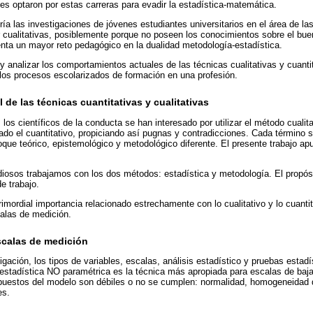
es optaron por estas carreras para evadir la estadística-matemática.
 las investigaciones de jóvenes estudiantes universitarios en el área de las
cualitativas, posiblemente porque no poseen los conocimientos sobre el buen
senta un mayor reto pedagógico en la dualidad metodología-estadística.
 analizar los comportamientos actuales de las técnicas cualitativas y cuanti
 los procesos escolarizados de formación en una profesión.
de las técnicas cuantitativas y cualitativas
 los científicos de la conducta se han interesado por utilizar el método cualit
ado el cuantitativo, propiciando así pugnas y contradicciones. Cada término sig
foque teórico, epistemológico y metodológico diferente. El presente trabajo a
iosos trabajamos con los dos métodos: estadística y metodología. El propósi
e trabajo.
imordial importancia relacionado estrechamente con lo cualitativo y lo cuantit
calas de medición.
scalas de medición
gación, los tipos de variables, escalas, análisis estadístico y pruebas estadí
 estadística NO paramétrica es la técnica más apropiada para escalas de baj
upuestos del modelo son débiles o no se cumplen: normalidad, homogeneidad 
es.