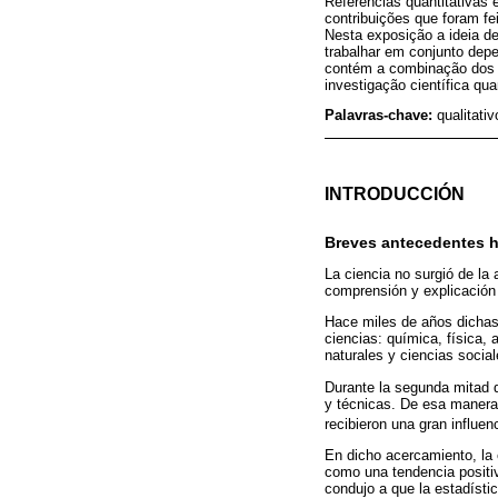
Referências quantitativas 
contribuições que foram f
Nesta exposição a ideia d
trabalhar em conjunto depe
contém a combinação dos qu
investigação científica qu
Palavras-chave:
qualitati
INTRODUCCIÓN
Breves antecedentes h
La ciencia no surgió de la
comprensión y explicación 
Hace miles de años dichas 
ciencias: química, física,
naturales y ciencias social
Durante la segunda mitad 
y técnicas. De esa manera 
recibieron una gran influen
En dicho acercamiento, la 
como una tendencia positiv
condujo a que la estadísti