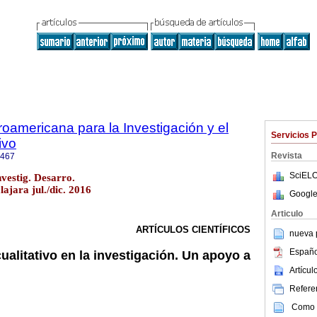
roamericana para la Investigación y el
Servicios 
ivo
Revista
7467
SciELO
vestig. Desarro.
ajara jul./dic. 2016
Google
Articulo
ARTÍCULOS CIENTÍFICOS
nueva p
Españo
cualitativo en la investigación. Un apoyo a
Artícu
Referen
Como c