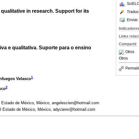
SciELO
qualitative in research. Support for its
Traduc
Enviar 
Indicadore
Links rela
Compartir
iva e qualitativa. Suporte para o ensino
Otros
Otros
Permali
1
enfuegos Velasco
2
sco
l Estado de México, México, angelescien@hotmail.com
l Estado de México, México, adycienv@hotmail.com