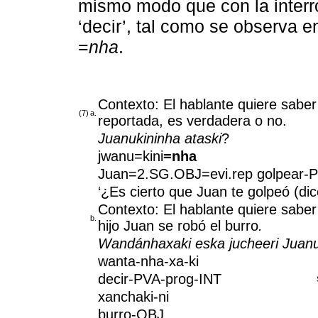
mismo modo que con la interro
‘decir’, tal como se observa e
=
nha
.
Contexto: El hablante quiere saber
(7)
a.
reportada, es verdadera o no.
Juanukininha ataski
?
jwanu=kini
=nha
Juan=2.SG.OBJ=evi.rep golpear
‘¿Es cierto que Juan te golpeó (dic
Contexto: El hablante quiere saber
b.
hijo Juan se robó el burro
.
Wandánhaxaki eska jucheeri Juanu
wanta-nha-xa-ki
decir-PVA-prog-INT
xanchaki-ni
burro-OBJ