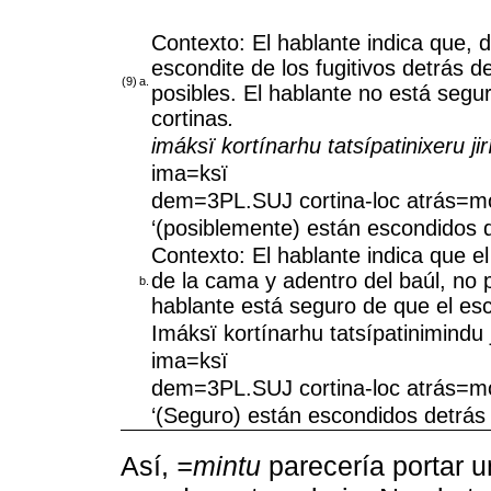
Contexto: El hablante indica que, 
escondite de los fugitivos detrás d
(9)
a.
posibles. El hablante no está segu
cortinas
.
imáksï kortínarhu tatsípatinixeru jir
ima=ksï
dem=3PL.SUJ cortina-loc atrás=m
‘(posiblemente) están escondidos de
Contexto: El hablante indica que el
de la cama y adentro del baúl, no p
b.
hablante está seguro de que el esc
Imáksï kortínarhu tatsípatinimindu j
ima=ksï
dem=3PL.SUJ cortina-loc atrás=m
‘(Seguro) están escondidos detrás d
Así,
=mintu
parecería portar u