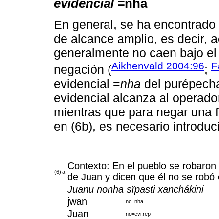
evidencial =
nha
En general, se ha encontrado
de alcance amplio, es decir, a
generalmente no caen bajo el
Aikhenvald 2004:96
F
negación (
;
evidencial =
nha
del purépecha
evidencial alcanza al operado
mientras que para negar una 
en (6b), es necesario introduc
Contexto: En el pueblo se robaron 
(6)
a.
de Juan y dicen que él no se robó 
Juanu nonha sïpasti xanchákini
jwan
no=nha
Juan
no=evi.rep