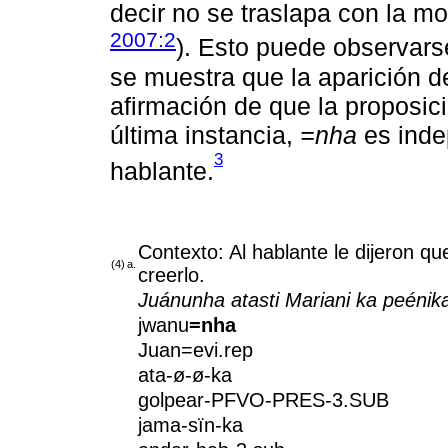
decir no se traslapa con la m
2007:2
). Esto puede observars
se muestra que la aparición 
afirmación de que la proposic
última instancia,
=nha
es inde
3
hablante.
Contexto: Al hablante le dijeron q
(4)
a.
creerlo.
Juánunha atasti Mariani ka peénik
jwanu
=nha
Juan=evi.rep
ata-ø-ø-ka
golpear-PFVO-PRES-3.SUB
jama-sïn-ka