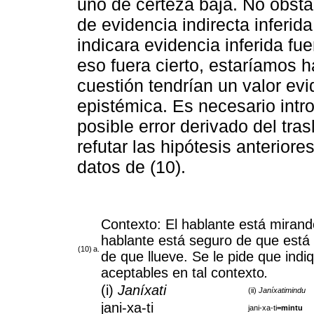
uno de certeza baja. No obstan
de evidencia indirecta inferid
indicara evidencia inferida fue
eso fuera cierto, estaríamos h
cuestión tendrían un valor ev
epistémica. Es necesario intr
posible error derivado del tra
refutar las hipótesis anteriore
datos de (10).
Contexto: El hablante está mirando
hablante está seguro de que está l
(10)
a.
de que llueve. Se le pide que indi
aceptables en tal contexto
.
(i)
Janíxati
(ii)
Janíxatimindu
jani-xa-ti
jani-xa-ti
=mintu