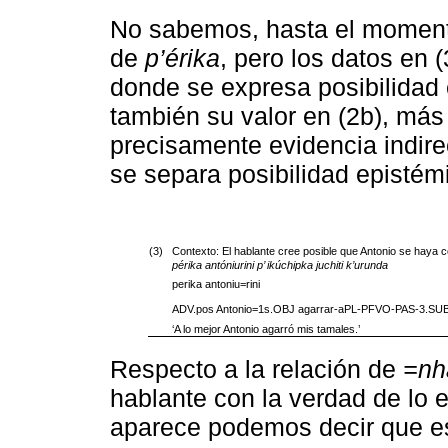
No sabemos, hasta el momento
de
p’érika
, pero los datos en 
donde se expresa posibilidad 
también su valor en (2b), más
precisamente evidencia indire
se separa posibilidad epistémi
(3)
Contexto: El hablante cree posible que Antonio se haya c
périka antóniurini p’ ikúchipka juchiti k’urunda
perika antoniu=rini
ADV.pos Antonio=1s.OBJ agarrar-aPL-PFVO-PAS-3.SUB
‘A lo mejor Antonio agarró mis tamales.’
Respecto a la relación de
=nh
hablante con la verdad de lo 
aparece podemos decir que est