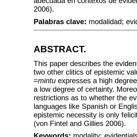
adecuada en contexos de evidenc
2006).
Palabras clave:
modalidad; evid
ABSTRACT.
This paper describes the evidenti
two other clitics of epistemic va
=
mintu
expresses a high degree o
a low degree of certainty. Moreo
restrictions as to whether the evi
languages like Spanish or Engli
epistemic necessity is only felic
(von Fintel and Gillies 2006).
Keywords:
modality; evidential