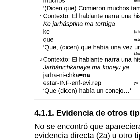
muchos
tam
‘(Dicen que) Comieron muchos tam
Contexto: El hablante narra una hist
c.
Ke jarhásptina ma tortúga
ke
jarh
que
est
‘Que, (dicen) que había una vez u
(Jua
Contexto: El hablante narra una hist
d.
Jarhánichkanaya ma koneju ya
jarha-ni-chka
=na
estar-INF-enf-evi.rep
ya
‘Que (dicen) había un conejo…’
4.1.1. Evidencia de otros ti
No se encontró que apareciera
evidencia directa (2a) u otro t