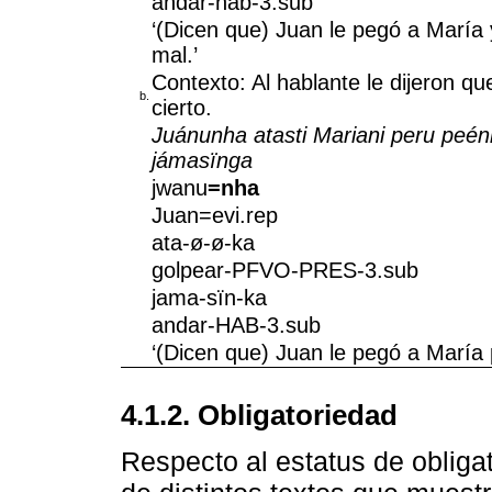
andar-hab-3.sub
‘(Dicen que) Juan le pegó a María 
mal.’
Contexto: Al hablante le dijeron q
b.
cierto.
Juánunha atasti Mariani peru peén
jámasïnga
jwanu
=nha
Juan=evi.rep
ata-ø-ø-ka
golpear-PFVO-PRES-3.sub
jama-sïn-ka
andar-HAB-3.sub
‘(Dicen que) Juan le pegó a María 
4.1.2. Obligatoriedad
Respecto al estatus de obligat