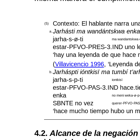
Contexto: El hablante narra una 
(5)
Jarhásti ma wandántskwa enka 
a.
jarha-s-ø-ti
ma wandantskwa e
estar-PFVO-PRES-3.IND uno l
‘hay una leyenda de que hace m
(
Villavicencio 1996
, ‘Leyenda de
Jarháspti ióntkisï ma tumbí t’
b.
jarha-s-p-ti
iontkisï
estar-PFVO-PAS-3.IND hace.ti
enka
no meni weka-ø-p
SBNTE no vez
querer-PFVO-PAS-
‘hace mucho tiempo hubo un mu
4.2.
Alcance de la negación 