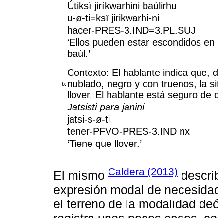
Útiksï jiríkwarhini baúlirhu
u-ø-ti=ksï jirikwarhi-ni
hacer-PRES-3.IND=3.PL.SUJ
‘Ellos pueden estar escondidos en 
baúl.’
Contexto: El hablante indica que, d
nublado, negro y con truenos, la 
b.
llover. El hablante está seguro de q
Jatsisti para janini
jatsi-s-ø-ti
tener-PFVO-PRES-3.IND nx
‘Tiene que llover.’
Caldera (2013)
El mismo
descri
expresión modal de necesida
el terreno de la modalidad deó
registra unos pocos casos, co