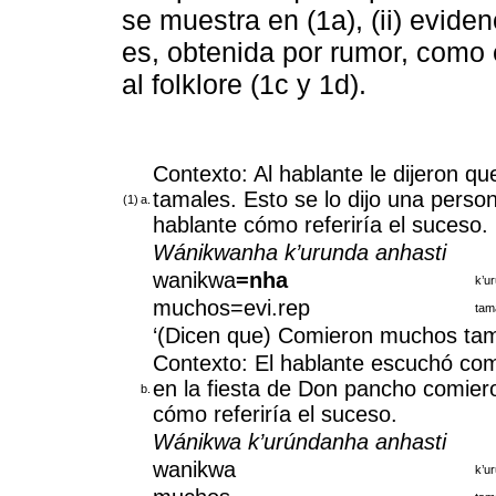
se muestra en (1a), (ii) evide
es, obtenida por rumor, como e
al folklore (1c y 1d).
Contexto: Al hablante le dijeron 
tamales. Esto se lo dijo una persona
(1)
a.
hablante cómo referiría el suceso.
Wánikwanha k’urunda anhasti
wanikwa
=nha
k’u
muchos=evi.rep
tam
‘(Dicen que) Comieron muchos tam
Contexto: El hablante escuchó co
en la fiesta de Don pancho comier
b.
cómo referiría el suceso.
Wánikwa k’urúndanha anhasti
wanikwa
k’u