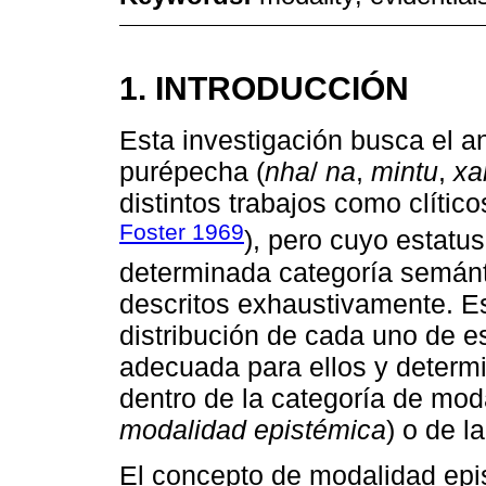
1. INTRODUCCIÓN
Esta investigación busca el a
purépecha (
nha
/
na
,
mintu
,
xa
distintos trabajos como clíti
Foster 1969
), pero cuyo estatu
determinada categoría semánti
descritos exhaustivamente. Est
distribución de cada uno de e
adecuada para ellos y determin
dentro de la categoría de mod
modalidad epistémica
) o de l
El concepto de modalidad epi