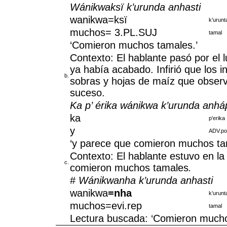
Wánikwaksï k’urunda anhasti
wanikwa=ksï
k’urunt
muchos= 3.PL.SUJ
tamal
‘Comieron muchos tamales.’
Contexto: El hablante pasó por el 
ya había acabado. Infirió que los 
b.
sobras y hojas de maíz que observó
suceso.
Ka p’ érika wánikwa k’urunda anhá
ka
p’erika
y
ADV.po
‘y parece que comieron muchos ta
Contexto: El hablante estuvo en la
c.
comieron muchos tamales
.
#
Wánikwanha k’urunda anhasti
wanikwa
=nha
k’urunt
muchos=evi.rep
tamal
Lectura buscada: ‘Comieron mucho