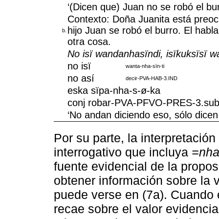
‘(Dicen que) Juan no se robó el bur
Contexto: Doña Juanita está preoc
hijo Juan se robó el burro. El habl
b.
otra cosa.
No isï wandanhasïndi, isïkuksïsï w
no isï
wanta-nha-sïn-ti
no así
decir-PVA-HAB-3.IND
eska sïpa-nha-s-ø-ka
conj robar-PVA-PFVO-PRES-3.sub
‘No andan diciendo eso, sólo dicen 
Por su parte, la interpretació
interrogativo que incluya
=nh
fuente evidencial de la propos
obtener información sobre la 
puede verse en (7a). Cuando el
recae sobre el valor evidencia