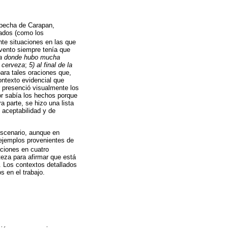
répecha de Carapan,
sados (como los
ante situaciones en las que
evento siempre tenía que
sta donde hubo mucha
a cerveza
;
5) al final de la
ara tales oraciones que,
ntexto evidencial que
or presenció visualmente los
or sabía los hechos porque
a parte, se hizo una lista
 aceptabilidad y de
escenario, aunque en
 ejemplos provenientes de
aciones en cuatro
teza para afirmar que está
. Los contextos detallados
 en el trabajo.