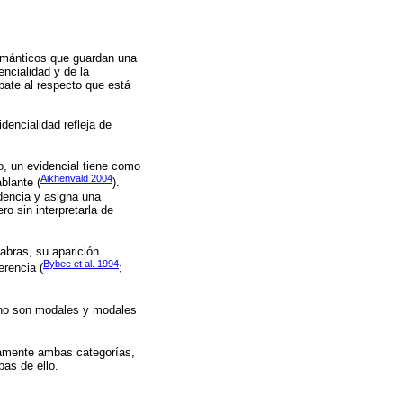
emánticos que guardan una
encialidad y de la
bate al respecto que está
dencialidad refleja de
o, un evidencial tiene como
Aikhenvald 2004
blante (
).
dencia y asigna una
o sin interpretarla de
abras, su aparición
Bybee et al. 1994
erencia (
;
e no son modales y modales
icamente ambas categorías,
bas de ello.