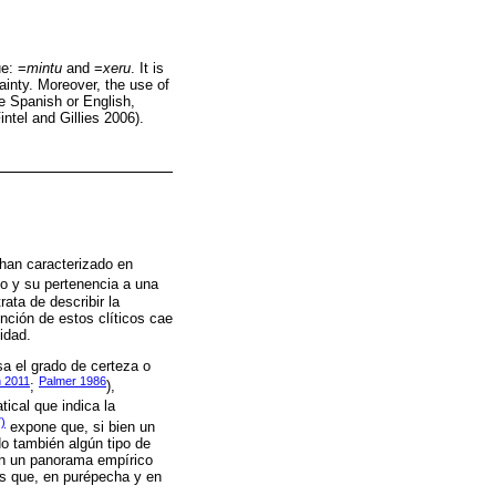
ue: =
mintu
and =
xeru
. It is
ainty. Moreover, the use of
ke Spanish or English,
intel and Gillies 2006).
 han caracterizado en
co y su pertenencia a una
ata de describir la
nción de estos clíticos cae
lidad.
a el grado de certeza o
 2011
Palmer 1986
;
),
ical que indica la
)
expone que, si bien un
do también algún tipo de
con un panorama empírico
nes que, en purépecha y en