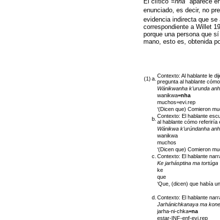
El clítico
=nha
aparece en 
enunciado, es decir, no pr
evidencia indirecta que se
correspondiente a Willet 19
porque una persona que sí p
mano, esto es, obtenida por
Contexto: Al hablante le d
(1)
a.
pregunta al hablante cómo 
Wánikwanha k’urunda anh
wanikwa
=nha
muchos=evi.rep
‘(Dicen que) Comieron mu
Contexto: El hablante esc
b.
al hablante cómo referiría
Wánikwa k’urúndanha anh
wanikwa
muchos
‘(Dicen que) Comieron mu
c.
Contexto: El hablante narra
Ke jarhásptina ma tortúga
ke
que
‘Que, (dicen) que había u
d.
Contexto: El hablante narra
Jarhánichkanaya ma kone
jarha-ni-chka
=na
estar-INF-enf-evi.rep