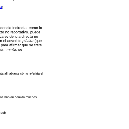
04
)
idencia indirecta, como la
xto no reportativo. puede
La evidencia directa no
on el adverbio
p’érika
(que
para afirmar que se trate
ema
=mintu
, se
a al hablante cómo referiría el
tados habían comido muchos
.sub