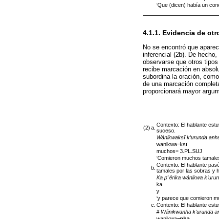
‘Que (dicen) había un con
4.1.1. Evidencia de ot
No se encontró que apareci
inferencial (2b). De hecho
observarse que otros tipos
recibe marcación en absolut
subordina la oración, como
de una marcación complet
proporcionará mayor argume
Contexto: El hablante estu
(2)
a.
suceso.
Wánikwaksï k’urunda anha
wanikwa=ksï
muchos= 3.PL.SUJ
‘Comieron muchos tamales
Contexto: El hablante pasó
b.
tamales por las sobras y h
Ka p’ érika wánikwa k’ur
ka
y
‘y parece que comieron m
c.
Contexto: El hablante est
#
Wánikwanha k’urunda an
wanikwa
=nha