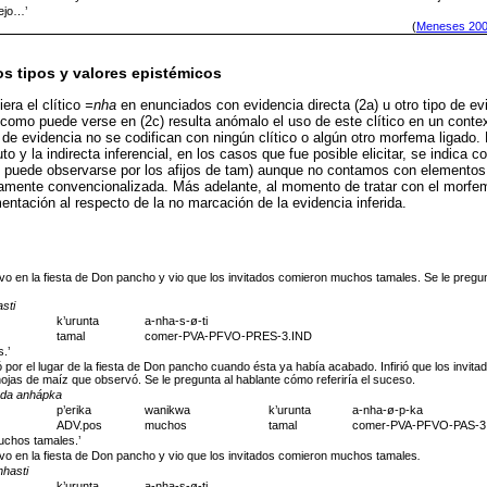
ejo…’
(
Meneses 20
ros tipos y valores epistémicos
era el clítico
=nha
en enunciados con evidencia directa (2a) u otro tipo de ev
, como puede verse en (2c) resulta anómalo el uso de este clítico en un conte
 de evidencia no se codifican con ningún clítico o algún otro morfema ligado. 
o y la indirecta inferencial, en los casos que fue posible elicitar, se indica c
 puede observarse por los afijos de tam) aunque no contamos con elementos 
amente convencionalizada. Más adelante, al momento de tratar con el morf
ntación al respecto de la no marcación de la evidencia inferida.
vo en la fiesta de Don pancho y vio que los invitados comieron muchos tamales. Se le pregunt
sti
k’urunta
a-nha-s-ø-ti
tamal
comer-PVA-PFVO-PRES-3.IND
.’
 por el lugar de la fiesta de Don pancho cuando ésta ya había acabado. Infirió que los invi
ojas de maíz que observó. Se le pregunta al hablante cómo referiría el suceso.
unda anhápka
p’erika
wanikwa
k’urunta
a-nha-ø-p-ka
ADV.pos
muchos
tamal
comer-PVA-PFVO-PAS-3
uchos tamales.’
uvo en la fiesta de Don pancho y vio que los invitados comieron muchos tamales
.
hasti
k’urunta
a-nha-s-ø-ti