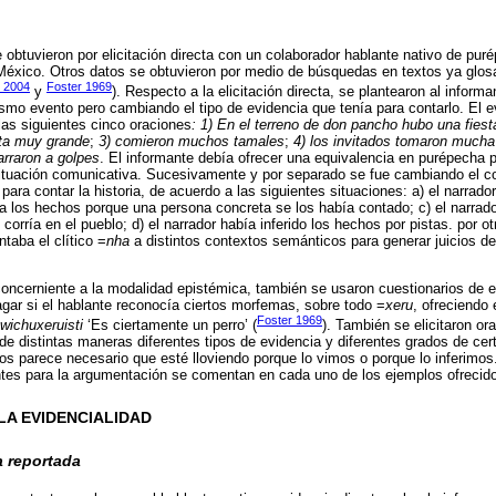
 obtuvieron por elicitación directa con un colaborador hablante nativo de pu
 México. Otros datos se obtuvieron por medio de búsquedas en textos ya glo
 2004
Foster 1969
y
). Respecto a la elicitación directa, se plantearon al inform
mo evento pero cambiando el tipo de evidencia que tenía para contarlo. El 
as siguientes cinco oraciones
: 1) En el terreno de don pancho hubo una fie
ata muy grande
;
3) comieron muchos tamales
;
4) los invitados tomaron much
arraron a golpes
. El informante debía ofrecer una equivalencia en purépecha p
situación comunicativa. Sucesivamente y por separado se fue cambiando el co
r para contar la historia, de acuerdo a las siguientes situaciones: a) el narrad
ía los hechos porque una persona concreta se los había contado; c) el narrad
corría en el pueblo; d) el narrador había inferido los hechos por pistas. por otr
taba el clítico =
nha
a distintos contextos semánticos para generar juicios de
 concerniente a la modalidad epistémica, también se usaron cuestionarios de 
dagar si el hablante reconocía ciertos morfemas, sobre todo =
xeru
, ofreciendo
Foster 1969
wichuxeruisti
‘Es ciertamente un perro’ (
). También se elicitaron or
e distintas maneras diferentes tipos de evidencia y diferentes grados de cer
 nos parece necesario que esté lloviendo porque lo vimos o porque lo inferimos
ntes para la argumentación se comentan en cada uno de los ejemplos ofrecidos
 LA EVIDENCIALIDAD
a reportada