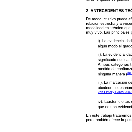
2. ANTECEDENTES TE
De modo intuitivo puede a
relación estrecha y a veces
modalidad epistémica que s
muy vivo. Las principales
i). La evidencialid
algún modo el grado
ii). La evidenciali
significado nuclear 
Ambas categorías tr
medida de confianza 
de
ninguna manera (
iii). La marcación 
obedece necesariame
von Fintel y Gillies 2007
iv). Existen cierto
que no son evidenci
En este trabajo trataremos
pero también ofrece la pos