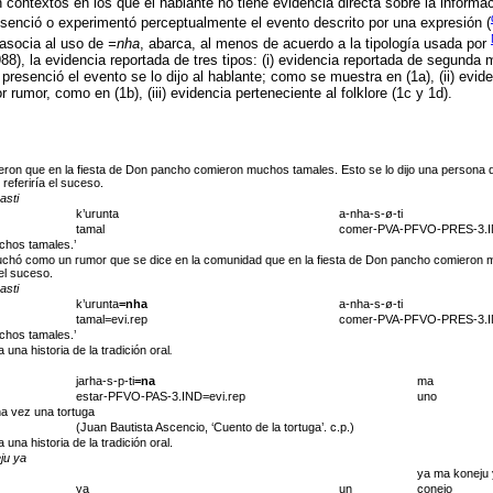
contextos en los que el hablante no tiene evidencia directa sobre la informa
esenció o experimentó perceptualmente el evento descrito por una expresión (
 asocia al uso de
=nha
, abarca, al menos de acuerdo a la tipología usada por
88), la evidencia reportada de tres tipos: (i) evidencia reportada de segunda 
resenció el evento se lo dijo al hablante; como se muestra en (1a), (ii) evid
 rumor, como en (1b), (iii) evidencia perteneciente al folklore (1c y 1d).
ijeron que en la fiesta de Don pancho comieron muchos tamales. Esto se lo dijo una persona que
referiría el suceso.
asti
k’urunta
a-nha-s-ø-ti
tamal
comer-PVA-PFVO-PRES-3.
chos tamales.’
uchó como un rumor que se dice en la comunidad que en la fiesta de Don pancho comieron 
 el suceso.
asti
k’urunta
=nha
a-nha-s-ø-ti
tamal=evi.rep
comer-PVA-PFVO-PRES-3.
chos tamales.’
 una historia de la tradición oral
.
jarha-s-p-ti
=na
ma
estar-PFVO-PAS-3.IND=evi.rep
uno
na vez una tortuga
(Juan Bautista Ascencio, ‘Cuento de la tortuga’. c.p.)
 una historia de la tradición oral.
ju ya
ya ma koneju
ya
un
conejo