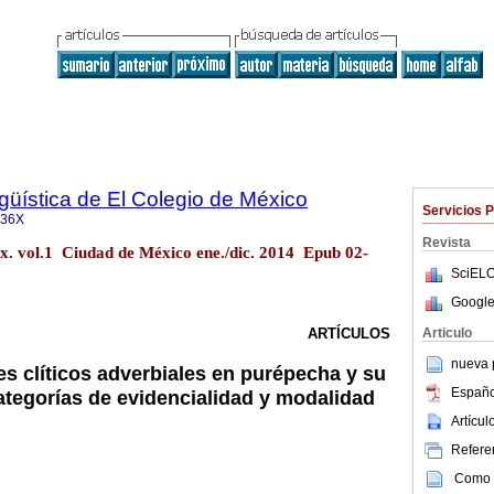
üística de El Colegio de México
Servicios 
736X
Revista
éx. vol.1 Ciudad de México ene./dic. 2014 Epub 02-
SciELO
Google
Articulo
ARTÍCULOS
nueva p
es clíticos adverbiales en purépecha y su
Españo
categorías de evidencialidad y modalidad
Artícu
Referen
Como c