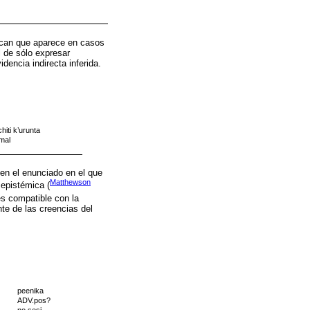
dican que aparece en casos
l de sólo expresar
dencia indirecta inferida.
chiti k’urunta
mal
en el enunciado en el que
Matthewson
 epistémica (
s compatible con la
te de las creencias del
peenika
ADV.pos?
no sesi