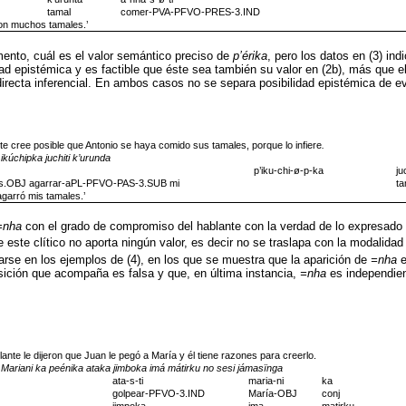
tamal
comer-PVA-PFVO-PRES-3.IND
on muchos tamales.’
nto, cuál es el valor semántico preciso de
p’érika
, pero los datos en (3) in
ad epistémica y es factible que éste sea también su valor en (2b), más que e
irecta inferencial. En ambos casos no se separa posibilidad epistémica de evi
te cree posible que Antonio se haya comido sus tamales, porque lo infiere
.
 ikúchipka juchiti k’urunda
p’iku-chi-ø-p-ka
ju
1s.OBJ agarrar-aPL-PFVO-PAS-3.SUB mi
ta
agarró mis tamales.’
=nha
con el grado de compromiso del hablante con la verdad de lo expresado 
este clítico no aporta ningún valor, es decir no se traslapa con la modalidad
arse en los ejemplos de (4), en los que se muestra que la aparición de
=nha
e
sición que acompaña es falsa y que, en última instancia,
=nha
es independien
lante le dijeron que Juan le pegó a María y él tiene razones para creerlo.
 Mariani ka peénika ataka jimboka imá mátirku no sesi jámasïnga
ata-s-ti
maria-ni
ka
golpear-PFVO-3.IND
María-OBJ
conj
jimpoka
ima
matirku