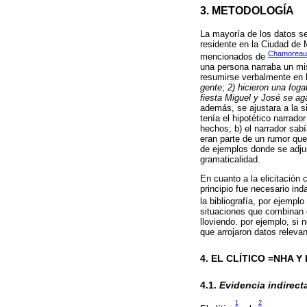
3. METODOLOGÍA
La mayoría de los datos se
residente en la Ciudad de
Chamoreau
mencionados de
una persona narraba un mis
resumirse verbalmente en l
gente
;
2) hicieron una fog
fiesta Miguel y José se ag
además, se ajustara a la 
tenía el hipotético narrado
hechos; b) el narrador sab
eran parte de un rumor que 
de ejemplos donde se adjun
gramaticalidad.
En cuanto a la elicitación
principio fue necesario in
la bibliografía, por ejemplo
situaciones que combinan d
lloviendo. por ejemplo, si
que arrojaron datos releva
4. EL CLÍTICO =NHA Y
4.1.
Evidencia indirect
1
2