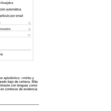
 Analytics
ción automática
artículo por email
s
cionados
nk
lor epistémico: =mintu y
grado bajo de certeza. Más
contraste con lenguas como
a en contexos de evidencia