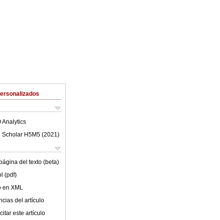
Personalizados
 Analytics
 Scholar H5M5 (
2021
)
ágina del texto (beta)
l (pdf)
lo en XML
cias del artículo
itar este artículo