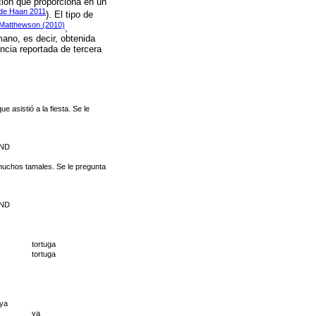
ción que proporciona en un
de Haan 2011
). El tipo de
Matthewson (2010)
,
mano, es decir, obtenida
encia reportada de tercera
 asistió a la fiesta. Se le
IND
muchos tamales. Se le pregunta
IND
tortuga
tortuga
 ya
ya