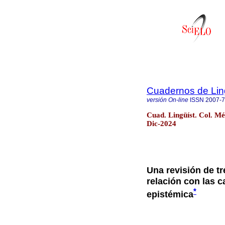
Cuadernos de Ling
versión On-line
ISSN
2007-
Cuad. Lingüíst. Col. M
Dic-2024
Una revisión de tr
relación con las 
*
epistémica