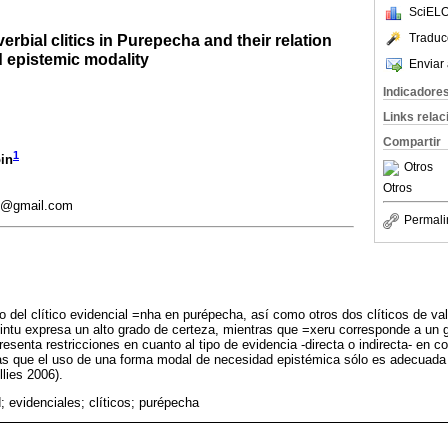
SciELO
erbial clitics in Purepecha and their relation
Traduc
nd epistemic modality
Enviar 
Indicadore
Links rela
Compartir
1
in
Otros
Otros
il@gmail.com
Permali
so del clítico evidencial =nha en purépecha, así como otros dos clíticos de va
ntu expresa un alto grado de certeza, mientras que =xeru corresponde a un 
resenta restricciones en cuanto al tipo de evidencia -directa o indirecta- en 
 las que el uso de una forma modal de necesidad epistémica sólo es adecuad
llies 2006).
; evidenciales; clíticos; purépecha