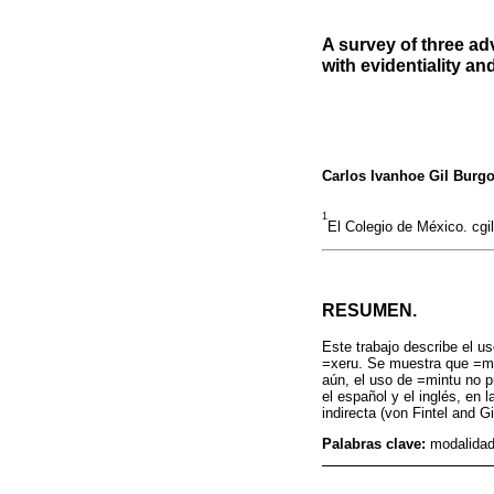
A survey of three adv
with evidentiality a
Carlos Ivanhoe Gil Burgo
1
El Colegio de México. cg
RESUMEN.
Este trabajo describe el u
=xeru. Se muestra que =mi
aún, el uso de =mintu no p
el español y el inglés, en
indirecta (von Fintel and Gi
Palabras clave:
modalidad