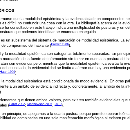
ÓRICOS
firmarse que la modalidad epistémica y la evidencialidad son componentes s
 es difícil no confundir una cosa con la otra. La bibliografía acerca de la evid
e ha consultado en este trabajo indica una multiplicidad de posturas y un de
 posturas que podemos identificar se enumeran enseguida:
ad es un subsistema del sistema de marcación de modalidad epistémica. La evi
Palmer 1986
 de compromiso del hablante (
).
dad y la modalidad epistémica son categorías totalmente separadas. En principi
la marcación de la fuente de información sin tomar en cuenta la postura del ha
atan con evidencia pero, mientras que la modalidad epistémica evalúa la evi
del enunciado, la evidencialidad se limita a afirmar que hay una evidencia per
 Haan 1999
).
de la modalidad epistémica está condicionada de modo evidencial. En otras pal
nte a un ámbito de evidencia indirecta y, concretamente, al ámbito de la inf
).
s elementos que tienen ambos valores, pero existen también evidenciales qu
Faller 2002
Matthewson 2007
2010
ales (
;
,
).
, en principio, de apegarnos a la cuarta postura porque permite separar teór
ibilidad de combinarlas en una sola manifestación morfológica si existen prue