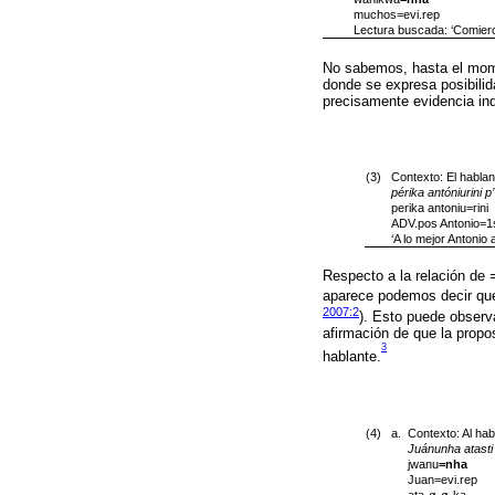
muchos=evi.rep
Lectura buscada: ‘Comier
No sabemos, hasta el mome
donde se expresa posibilid
precisamente evidencia ind
(3)
Contexto: El hablan
périka antóniurini p’
perika antoniu=rini
ADV.pos Antonio=
‘A lo mejor Antonio 
Respecto a la relación de
aparece podemos decir que 
2007:2
). Esto puede observ
afirmación de que la propo
3
hablante.
(4)
a.
Contexto: Al hab
Juánunha atasti
jwanu
=nha
Juan=evi.rep
ata-ø-ø-ka