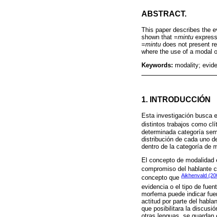
ABSTRACT.
This paper describes the evi
shown that =
mintu
expresse
=
mintu
does not present res
where the use of a modal of
Keywords:
modality; evide
1. INTRODUCCIÓN
Esta investigación busca e
distintos trabajos como cl
determinada categoría semá
distribución de cada uno d
dentro de la categoría de 
El concepto de modalidad 
compromiso del hablante co
Aikhenvald (20
concepto que
evidencia o el tipo de fue
morfema puede indicar fuen
actitud por parte del habla
que posibilitara la discusi
otras lenguas, se guardan e