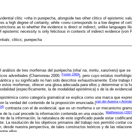
dential clitic =
nha
in purepecha, alongside two other clitics of epistemic val
s a high degree of certainty, while =
xeru
corresponds to a low degree of cert
trictions as to whether the evidence is direct or indirect, unlike languages li
 epistemic necessity is only felicitous in contexts of indirect evidence (von F
ntials; clitics; purepecha
l análisis de tres morfemas del purépecha (
nha
/
na
,
mintu
,
xaru/xeru
) que se
Foster 1969
íticos adverbiales (Chamoreau 2000;
), pero cuyo estatus morfológi
ntica y su significado no han sido descritos exhaustivamente. Este trabajo tr
e estos morfemas, ofrecer una glosa adecuada para ellos y determinar si la fu
modalidad (específicamente, la de
modalidad epistémica
) o de la de evidencia
epistémica como categoría gramatical se explica como una marca que expres
van der Auwera y Ammán
n la verdad del contenido de la proposición enunciada (
04)
contrasta con el de evidencial, que es un morfema o un mecanismo gramat
Matthewson (2007
nte de la cual procede la información contenida en una oración.
te de la información, la naturaleza de este significado puede estar codifican
nte. La resolución de los objetivos primarios del trabajo nos permitió contar 
ón, desde nuestra perspectiva, de tales constructos teóricos y de las relacio
ntre ellos.