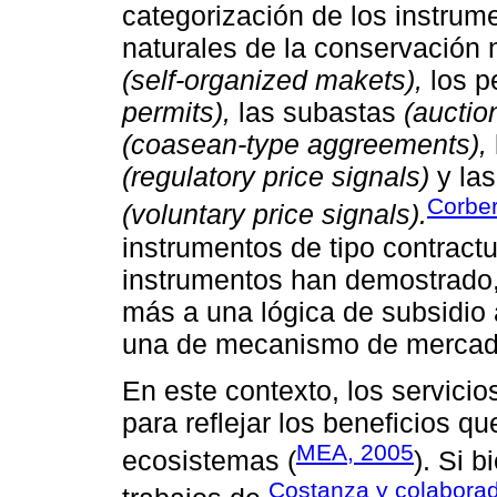
categorización de los instrum
naturales de la conservación 
(self-organized makets),
los p
permits),
las subastas
(auctio
(coasean-type aggreements),
(regulatory price signals)
y las
Corber
(voluntary price signals).
instrumentos de tipo contractu
instrumentos han demostrado,
más a una lógica de subsidio
una de mecanismo de mercad
En este contexto, los servic
para reflejar los beneficios q
MEA, 2005
ecosistemas (
). Si 
Costanza y colaborad