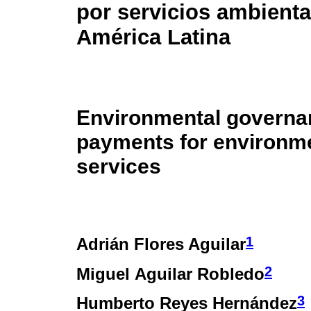
por servicios ambienta
América Latina
Environmental governa
payments for environm
services
1
Adrián Flores Aguilar
2
Miguel Aguilar Robledo
3
Humberto Reyes Hernández