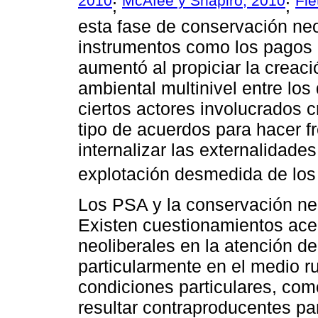
2010
McAfee y Shapiro, 2010
Fle
;
;
esta fase de conservación neo
instrumentos como los pagos 
aumentó al propiciar la creac
ambiental multinivel entre los
ciertos actores involucrados c
tipo de acuerdos para hacer fr
internalizar las externalidade
explotación desmedida de los 
Los PSA y la conservación neo
Existen cuestionamientos acer
neoliberales en la atención d
particularmente en el medio r
condiciones particulares, com
resultar contraproducentes pa