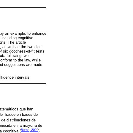
d by an example, to enhance
 including cognitive
ons. The article
, as well as the two-digit
f six goodness-of-fit tests
ata following two
onform to the law, while
, and suggestions are made
nfidence intervals
matemáticos que han
del fraude en bases de
 de distribuciones de
conocida en la mayoría de
Burns, 2020
a cognitiva (
).