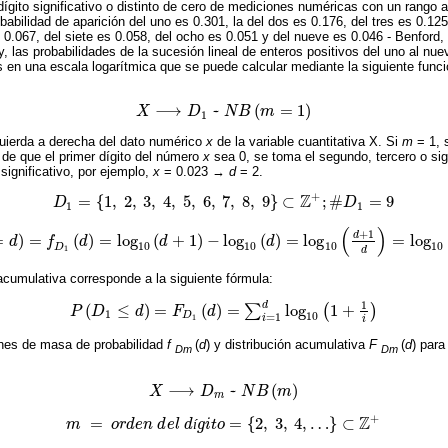
ígito significativo o distinto de cero de mediciones numéricas con un rango a
bilidad de aparición del uno es 0.301, la del dos es 0.176, del tres es 0.125
s 0.067, del siete es 0.058, del ocho es 0.051 y del nueve es 0.046 - Benfor
ey, las probabilidades de la sucesión lineal de enteros positivos del uno al nu
s en una escala logarítmica que se puede calcular mediante la siguiente fun
⟶
~
(
=
1
)
X
D
N
B
m
X
⟶
D
1
~
N
B
m
=
1
1
quierda a derecha del dato numérico
x
de la variable cuantitativa X. Si
m
= 1, s
o de que el primer dígito del número
x
sea 0, se toma el segundo, tercero o sig
 significativo, por ejemplo,
x
= 0.023 →
d
= 2.
+
Z
=
{
1
,
2
,
3
,
4
,
5
,
6
,
7
,
8
,
9
}
⊂
;
#
=
9
D
D
D
1
=
1
,
2
,
3
,
4
,
5
,
6
,
7
,
8
,
9
⊂
Z
+
;
#
D
1
=
9
1
1
(
)
+
1
d
=
)
=
(
)
=
log
(
+
1
)
−
log
(
)
=
log
=
log
d
f
d
d
d
D
1
d
=
log
10
d
+
1
-
log
10
d
=
log
10
d
+
1
d
=
log
10
1
+
1
d
10
10
10
10
D
1
d
 acumulativa corresponde a la siguiente fórmula:
1
d
(
≤
)
=
(
)
=
log
1
+
∑
(
)
P
D
d
F
d
P
D
1
≤
d
=
F
D
1
d
=
∑
i
=
1
d
log
10
1
+
1
i
1
10
=
1
D
i
1
i
ones de masa de probabilidad
f
(
d
) y distribución acumulativa
F
(
d
) para
Dm
Dm
⟶
~
(
)
X
D
N
B
m
X
⟶
D
m
~
N
B
m
m
+
Z
=
=
{
2
,
3
,
4
,
…
}
⊂
m
o
r
d
e
n
d
e
l
d
í
g
i
t
o
m
=
o
r
d
e
n
d
e
l
d
í
g
i
t
o
=
2
,
3
,
4
,
…
⊂
Z
+