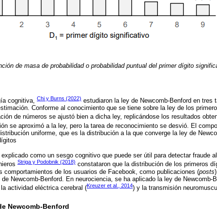
ción de masa de probabilidad o probabilidad puntual del primer dígito significa
Chi y Burns (2022)
ía cognitiva,
estudiaron la ley de Newcomb-Benford en tres t
stimación. Conforme al conocimiento que se tiene sobre la ley de los prime
ación de números se ajustó bien a dicha ley, replicándose los resultados obte
ión se aproximó a la ley, pero la tarea de reconocimiento se desvió. El comp
distribución uniforme, que es la distribución a la que converge la ley de Newc
ígitos
xplicado como un sesgo cognitivo que puede ser útil para detectar fraude al
Striga y Podobnik (2018)
enieros
constataron que la distribución de los primeros díg
s comportamientos de los usuarios de Facebook, como publicaciones (
posts
y de Newcomb-Benford. En neurociencia, se ha aplicado la ley de Newcomb-
Kreuzer et al., 2014
 la actividad eléctrica cerebral (
) y la transmisión neuromuscul
y de Newcomb-Benford