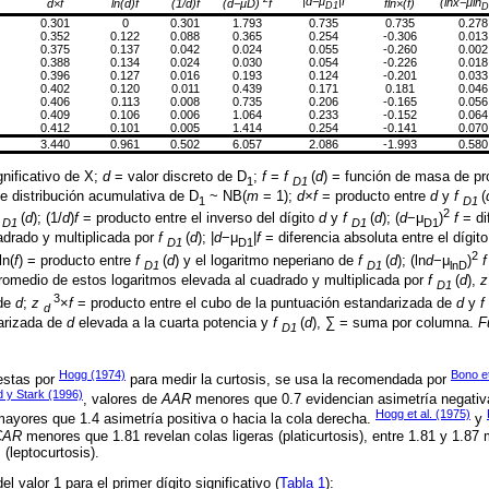
|d−μ
|f
(lnx−μln
d×f
ln(d)f
(1/d)f
fln×(f)
(d−μD)
f
D1
D
0.301
0
0.301
1.793
0.735
0.735
0.278
0.352
0.122
0.088
0.365
0.254
-0.306
0.013
0.375
0.137
0.042
0.024
0.055
-0.260
0.002
0.388
0.134
0.024
0.030
0.054
-0.226
0.018
0.396
0.127
0.016
0.193
0.124
-0.201
0.033
0.402
0.120
0.011
0.439
0.171
0.181
0.046
0.406
0.113
0.008
0.735
0.206
-0.165
0.056
0.409
0.106
0.006
1.064
0.233
-0.152
0.064
0.412
0.101
0.005
1.414
0.254
-0.141
0.070
3.440
0.961
0.502
6.057
2.086
-1.993
0.580
gnificativo de X;
d
= valor discreto de D
;
f
=
f
(
d
) = función de masa de pr
1
D1
de distribución acumulativa de D
~ NB(
m
= 1);
d×f
= producto entre
d
y
f
(
1
D1
2
(
d
); (1/
d
)
f
= producto entre el inverso del dígito
d
y
f
(
d
); (
d
−μ
)
f
= di
D1
D1
D1
adrado y multiplicada por
f
(
d
); |
d
−μ
|
f
= diferencia absoluta entre el dígit
D1
D1
2
ln(
f
) = producto entre
f
(
d
) y el logaritmo neperiano de
f
(
d
); (ln
d
−μ
)
f
D1
D1
lnD
promedio de estos logaritmos elevada al cuadrado y multiplicada por
f
(
d
),
z
D1
3
 de
d
;
z
×
f
= producto entre el cubo de la puntuación estandarizada de
d
y
f
d
darizada de
d
elevada a la cuarta potencia y
f
(
d
), ∑ = suma por columna.
F
D1
Hogg (1974)
Bono et
estas por
para medir la curtosis, se usa la recomendada por
 y Stark (1996)
, valores de
AAR
menores que 0.7 evidencian asimetría negativa 
Hogg et al. (1975)
 mayores que 1.4 asimetría positiva o hacia la cola derecha.
y
CAR
menores que 1.81 revelan colas ligeras (platicurtosis), entre 1.81 y 1.87
(leptocurtosis).
el valor 1 para el primer dígito significativo (
Tabla 1
):