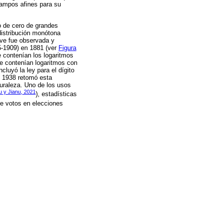
 campos afines para su
to de cero de grandes
distribución monótona
eve fue observada y
-1909) en 1881 (ver
Figura
e contenían los logaritmos
e contenían logaritmos con
cluyó la ley para el dígito
n 1938 retomó esta
uraleza. Uno de los usos
u y Jianu, 2021
), estadísticas
de votos en elecciones