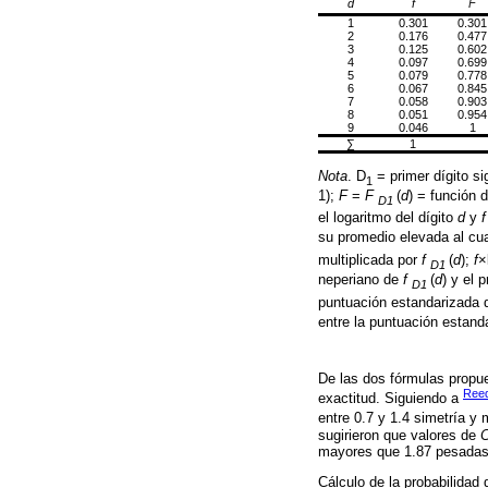
d
f
F
1
0.301
0.301
2
0.176
0.477
3
0.125
0.602
4
0.097
0.699
5
0.079
0.778
6
0.067
0.845
7
0.058
0.903
8
0.051
0.954
9
0.046
1
∑
1
Nota
. D
= primer dígito si
1
1);
F
=
F
(
d
) = función 
D1
el logaritmo del dígito
d
y
f
su promedio elevada al cu
multiplicada por
f
(
d
);
f
×
D1
neperiano de
f
(
d
) y el 
D1
puntuación estandarizada
entre la puntuación estan
De las dos fórmulas propu
Reed
exactitud. Siguiendo a
entre 0.7 y 1.4 simetría y
sugirieron que valores de
mayores que 1.87 pesadas 
Cálculo de la probabilidad d