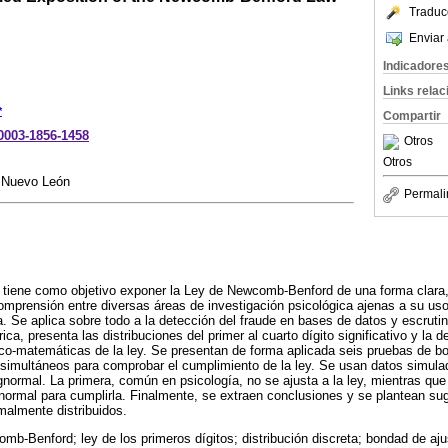
Traduc
Enviar 
Indicadore
Links rela
*
Compartir
-0003-1856-1458
Otros
Otros
 Nuevo León
Permali
o tiene como objetivo exponer la Ley de Newcomb-Benford de una forma clar
comprensión entre diversas áreas de investigación psicológica ajenas a su uso
va. Se aplica sobre todo a la detección del fraude en bases de datos y escrutini
ica, presenta las distribuciones del primer al cuarto dígito significativo y la 
ico-matemáticas de la ley. Se presentan de forma aplicada seis pruebas de bo
 simultáneos para comprobar el cumplimiento de la ley. Se usan datos simul
gnormal. La primera, común en psicología, no se ajusta a la ley, mientras que 
n normal para cumplirla. Finalmente, se extraen conclusiones y se plantean su
malmente distribuidos.
mb-Benford; ley de los primeros dígitos; distribución discreta; bondad de aju