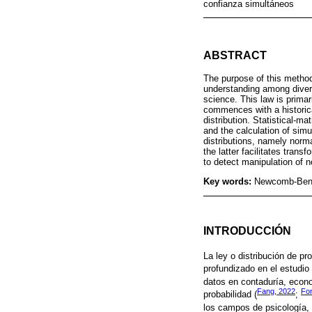
confianza simultáneos
ABSTRACT
The purpose of this method
understanding among diverse
science. This law is primar
commences with a historical 
distribution. Statistical-m
and the calculation of sim
distributions, namely norm
the latter facilitates tran
to detect manipulation of n
Key words:
Newcomb-Benfor
INTRODUCCIÓN
La ley o distribución de pr
profundizado en el estudio
datos en contaduría, econo
Fang, 2022
Fo
probabilidad (
;
los campos de psicología, 