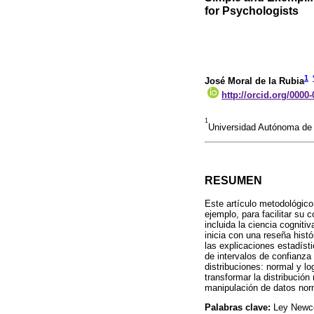
for Psychologists
1
José Moral de la Rubia
http://orcid.org/0000
1
Universidad Autónoma de
RESUMEN
Este artículo metodológic
ejemplo, para facilitar su 
incluida la ciencia cogniti
inicia con una reseña histór
las explicaciones estadíst
de intervalos de confianza
distribuciones: normal y lo
transformar la distribució
manipulación de datos nor
Palabras clave:
Ley Newco