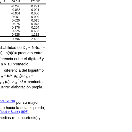
)
f
zd
×f
zd
×f
1
-0.293
0.291
-0.035
0.021
-0.001
0.000
0.001
0.000
0.020
0.013
0.075
0.078
0.176
0.254
0.325
0.603
0.528
1.192
0.796
2.452
obabilidad de D
~ NB(
m
=
1
d
); ln(
d
)
f
= producto entre
ferencia entre el dígito
d
y
o
d
y su promedio
= diferencia del logaritmo
= (
d
− μ
)/
σ
=
d
D1
D1
4
(
d
);
z
×
f
= producto
D1
d
uente
: elaboración propia.
 al. (2020)
por su mayor
o hacia la cola izquierda,
Reed y Stark (1996)
 medias (mesocurtosis) y