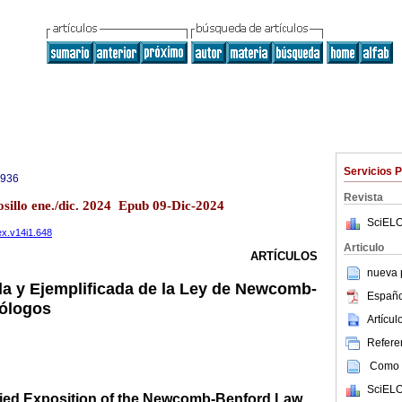
Servicios 
5936
Revista
illo ene./dic. 2024 Epub 09-Dic-2024
SciELO
ex.v14i1.648
Articulo
ARTÍCULOS
nueva p
la y Ejemplificada de la Ley de Newcomb-
Españo
cólogos
Artícu
Referen
Como c
SciELO
fied Exposition of the Newcomb-Benford Law