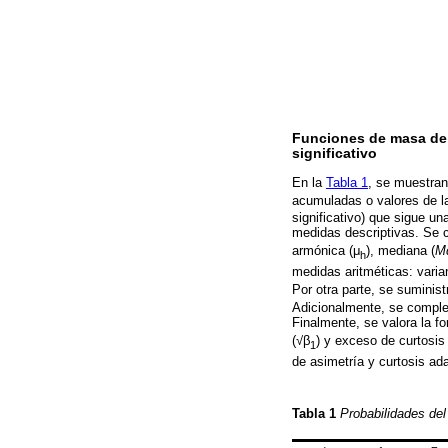
Funciones de masa de p
significativo
En la
Tabla 1
, se muestran
acumuladas o valores de la
significativo) que sigue u
medidas descriptivas. Se c
armónica (μ
), mediana (
M
h
medidas aritméticas: varia
Por otra parte, se suminis
Adicionalmente, se comple
Finalmente, se valora la 
(√β
) y exceso de curtosis
1
de asimetría y curtosis ad
Tabla 1
Probabilidades del 