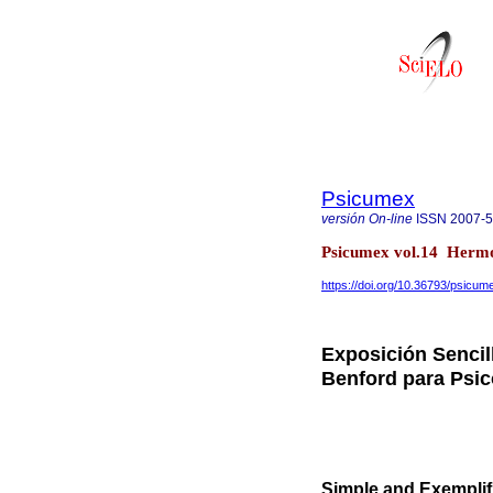
Psicumex
versión On-line
ISSN
2007-
Psicumex vol.14 Hermos
https://doi.org/10.36793/psicum
Exposición Sencil
Benford para Psi
Simple and Exempli