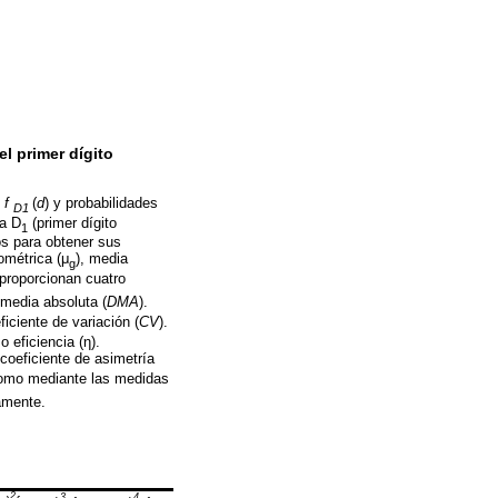
l primer dígito
d
f
(
d
) y probabilidades
D1
ta D
(primer dígito
1
s para obtener sus
ométrica (μ
), media
g
 proporcionan cuatro
 media absoluta (
DMA
).
ficiente de variación (
CV
).
o eficiencia (η).
oeficiente de asimetría
como mediante las medidas
amente.
2
3
4