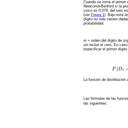
Cuando se toma el primer d
Newcomb-Benford si la proba
cinco es 0.079, del seis e
(ver
Figura 1
). Bajo esta l
dígito no nulo vienen dada
probabilidad:
m
= orden del dígito de iz
sin incluir el cero. En cas
especificar el primer dígito
(
P
D
P
D
1
=
d
=
f
1
La función de distribución
Las fórmulas de las funci
las siguientes: