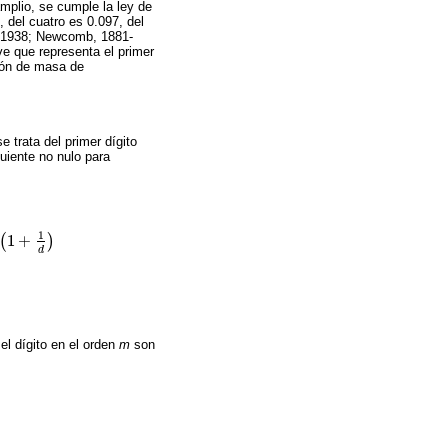
mplio, se cumple la ley de
, del cuatro es 0.097, del
d, 1938; Newcomb, 1881-
eve que representa el primer
ción de masa de
e trata del primer dígito
uiente no nulo para
1
1
+
(
)
d
 el dígito en el orden
m
son