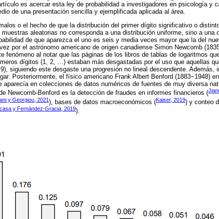
artículo es acercar esta ley de probabilidad a investigadores en psicología y
dio de una presentación sencilla y ejemplificada aplicada al área.
los o el hecho de que la distribución del primer dígito significativo o distin
uestras aleatorias no corresponda a una distribución uniforme, sino a una 
babilidad de que aparezca el uno es seis y media veces mayor que la del nu
 vez por el astrónomo americano de origen canadiense Simon Newcomb (1835
 fenómeno al notar que las páginas de los libros de tablas de logaritmos qu
meros dígitos (1, 2, …) estaban más desgastadas por el uso que aquellas qu
 9), siguiendo este desgaste una progresión no lineal descendente. Además, in
gar. Posteriormente, el físico americano Frank Albert Benford (1883−1948) e
e aparecía en colecciones de datos numéricos de fuentes de muy diversa nat
Jian
de Newcomb-Benford es la detección de fraudes en informes financieros (
lani y Georgiou, 2021
Kaiser, 2019
), bases de datos macroeconómicos (
) y conteo 
casa y Fernández-Gracia, 2019
).