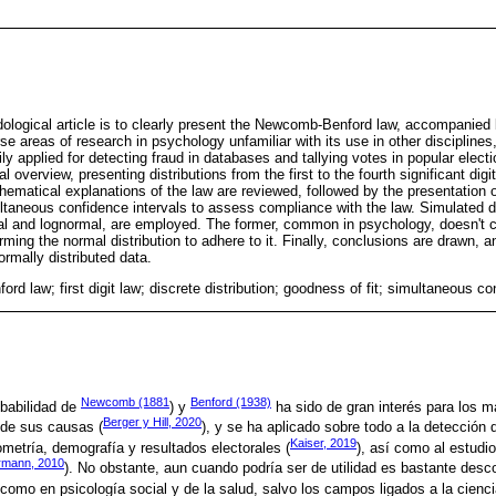
ological article is to clearly present the Newcomb-Benford law, accompanie
 areas of research in psychology unfamiliar with its use in other disciplines,
ily applied for detecting fraud in databases and tallying votes in popular electi
overview, presenting distributions from the first to the fourth significant digit
athematical explanations of the law are reviewed, followed by the presentation o
ultaneous confidence intervals to assess compliance with the law. Simulated d
al and lognormal, are employed. The former, common in psychology, doesn't c
sforming the normal distribution to adhere to it. Finally, conclusions are drawn
ormally distributed data.
d law; first digit law; discrete distribution; goodness of fit; simultaneous co
Newcomb (1881
Benford (1938)
obabilidad de
) y
ha sido de gran interés para los 
Berger y Hill, 2020
 de sus causas (
), y se ha aplicado sobre todo a la detección 
Kaiser, 2019
metría, demografía y resultados electorales (
), así como al estudio
rmann, 2010
). No obstante, aun cuando podría ser de utilidad es bastante des
como en psicología social y de la salud, salvo los campos ligados a la cienci