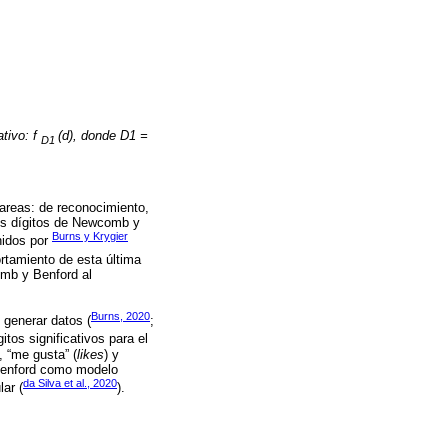
tivo: f
(d), donde D1 =
D1
areas: de reconocimiento,
ros dígitos de Newcomb y
Burns y Krygier
nidos por
ortamiento de esta última
omb y Benford al
Burns, 2020
 generar datos (
;
itos significativos para el
), “me gusta” (
likes
) y
Benford como modelo
da Silva et al., 2020
ar (
).