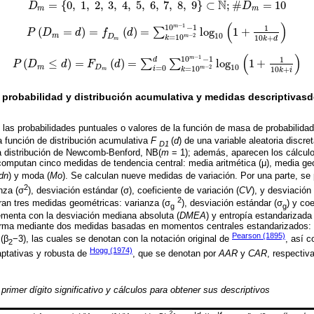
N
=
{
0
,
1
,
2
,
3
,
4
,
5
,
6
,
7
,
8
,
9
}
⊂
;
#
=
10
D
D
D
m
=
0
,
1
,
2
,
3
,
4
,
5
,
6
,
7
,
8
,
9
⊂
N
;
#
D
m
=
10
m
m
(
)
−
1
10
−
1
m
1
(
=
)
=
(
)
=
log
1
+
∑
P
D
d
f
d
P
D
m
=
d
=
f
D
m
d
=
∑
k
=
10
m
-
2
10
m
-
1
-
1
log
10
1
+
1
10
k
+
d
10
m
−
2
=
10
m
10
+
D
k
k
d
m
(
)
−
1
10
−
1
m
1
d
(
≤
)
=
(
)
=
log
1
+
∑
∑
P
D
d
F
d
P
D
m
≤
d
=
F
D
m
d
=
∑
i
=
0
d
∑
k
=
10
m
-
2
10
m
-
1
-
1
log
10
1
+
1
10
k
+
i
10
=
0
m
D
−
2
=
10
m
10
+
i
k
m
k
i
robabilidad y distribución acumulativa y medidas descriptivasde
 las probabilidades puntuales o valores de la función de masa de probabilida
 función de distribución acumulativa
F
(
d
) de una variable aleatoria discre
D1
na distribución de Newcomb-Benford, NB(
m
= 1); además, aparecen los cálculo
omputan cinco medidas de tendencia central: media aritmética (μ), media ge
dn
) y moda (
Mo
). Se calculan nueve medidas de variación. Por una parte, se
2
nza (σ
), desviación estándar (σ), coeficiente de variación (
CV
), y desviación
2
tran tres medidas geométricas: varianza (σ
), desviación estándar (σ
) y coe
g
g
menta con la desviación mediana absoluta (
DMEA
) y entropía estandarizada 
forma mediante dos medidas basadas en momentos centrales estandarizados: c
Pearson (1895)
 (β
−3), las cuales se denotan con la notación original de
, así 
2
Hogg (1974)
aptativas y robusta de
, que se denotan por
AAR
y
CAR
, respectiv
primer dígito significativo y cálculos para obtener sus descriptivos
2