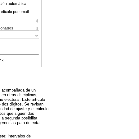
ción automática
artículo por email
s
cionados
nk
a, acompañada de un
 en otras disciplinas,
o electoral. Este artículo
de dos dígitos. Se revisan
ndad de ajuste y el cálculo
ados que siguen dos
la segunda posibilita
gerencias para detectar
ste; intervalos de