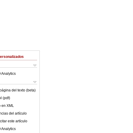
Personalizados
 Analytics
ágina del texto (beta)
l (pdf)
lo en XML
cias del artículo
itar este artículo
 Analytics