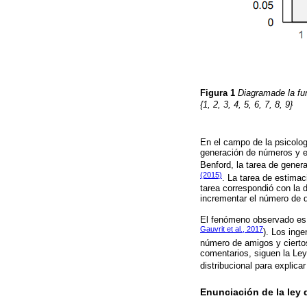
Figura 1
Diagramade la fun
{1, 2, 3, 4, 5, 6, 7, 8, 9}
En el campo de la psicolog
generación de números y e
Benford, la tarea de gener
(2015)
. La tarea de estimac
tarea correspondió con la 
incrementar el número de d
El fenómeno observado es e
Gauvrit et al., 2017
). Los ing
número de amigos y cierto
comentarios, siguen la Le
distribucional para explicar
Enunciación de la le