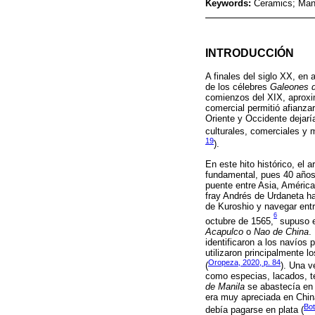
Keywords:
Ceramics; Mani
INTRODUCCIÓN
A finales del siglo XX, en
de los célebres
Galeones d
comienzos del XIX, aproxim
comercial permitió afianzar
Oriente y Occidente dejar
culturales, comerciales y 
19
).
En este hito histórico, el 
fundamental, pues 40 años
puente entre Asia, América
fray Andrés de Urdaneta ha
de Kuroshio y navegar entre
6
octubre de 1565,
supuso e
Acapulco
o
Nao de China
.
identificaron a los navíos
utilizaron principalmente 
Oropeza, 2020, p. 84
(
). Una v
como especias, lacados, té
de Manila
se abastecía en 
era muy apreciada en China
Bot
debía pagarse en plata (