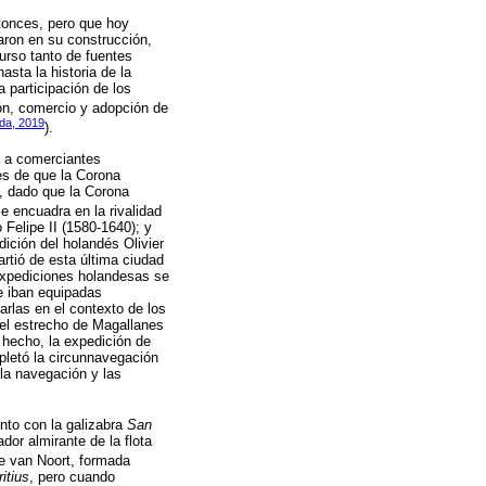
tonces, pero que hoy
aron en su construcción,
curso tanto de fuentes
sta la historia de la
a participación de los
ión, comercio y adopción de
eda, 2019
).
e a comerciantes
es de que la Corona
l, dado que la Corona
se encuadra en la rivalidad
Felipe II (1580-1640); y
ición del holandés Olivier
tió de esta última ciudad
 expediciones holandesas se
e iban equipadas
rlas en el contexto de los
el estrecho de Magallanes
 hecho, la expedición de
pletó la circunnavegación
la navegación y las
nto con la galizabra
San
or almirante de la flota
de van Noort, formada
itius
, pero cuando