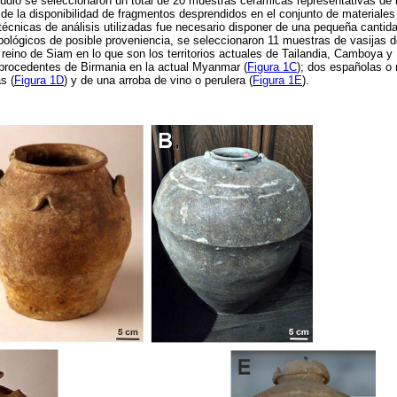
tudio se seleccionaron un total de 20 muestras cerámicas representativas de l
de la disponibilidad de fragmentos desprendidos en el conjunto de materiale
técnicas de análisis utilizadas fue necesario disponer de una pequeña cantid
tipológicos de posible proveniencia, se seleccionaron 11 muestras de vasijas 
l reino de Siam en lo que son los territorios actuales de Tailandia, Camboya y
 procedentes de Birmania en la actual Myanmar (
Figura 1C
); dos españolas o
s (
Figura 1D
) y de una arroba de vino o perulera (
Figura 1E
).