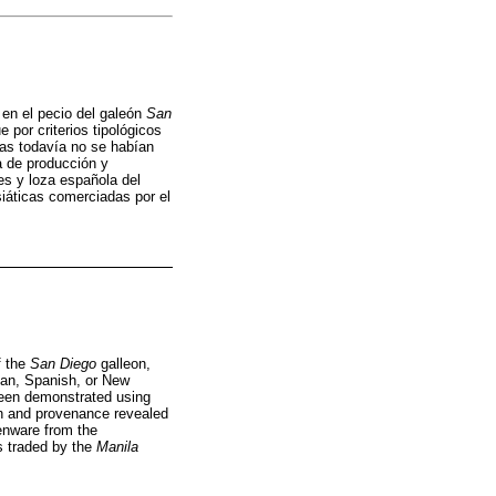
 en el pecio del galeón
San
e por criterios tipológicos
ias todavía no se habían
a de producción y
es y loza española del
siáticas comerciadas por el
f the
San Diego
galleon,
ian, Spanish, or New
 been demonstrated using
on and provenance revealed
henware from the
s traded by the
Manila