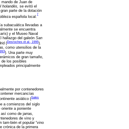
al mando de Juan de
l holandés,
se evitó el
gran parte de la dotación
7
obleza española local.
a subacuática llevadas a
ualmente se encuentra
París) y el Museo Naval
l hallazgo del galeón
San
Desroches et al., 1995
id (
).
, como utensilios de la
1993
). Una parte muy
cerámicos de gran tamaño,
, de los posibles
empleados principalmente
palmente por contenedores
 contener mercancías
Sales
ntinente asiático (
que a comienzos del siglo
 oriente a poniente
 así como de jarras,
ontenedores de vino y
 tam-bién el popular “vino
re crónica de la primera