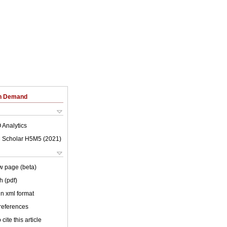
on Demand
 Analytics
 Scholar H5M5 (
2021
)
w page (beta)
h (pdf)
 in xml format
 references
cite this article