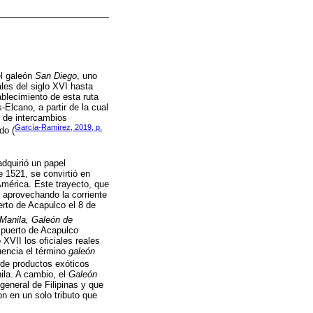
el galeón
San Diego
, uno
les del siglo XVI hasta
blecimiento de esta ruta
-Elcano, a partir de la cual
 de intercambios
García-Ramírez, 2019, p.
do (
adquirió un papel
 1521, se convirtió en
América. Este trayecto, que
 aprovechando la corriente
uerto de Acapulco el 8 de
Manila, Galeón de
l puerto de Acapulco
o XVII los oficiales reales
encia el término
galeón
d de productos exóticos
ila. A cambio, el
Galeón
eneral de Filipinas y que
n en un solo tributo que