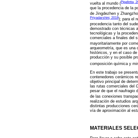
Pigafetta, 
vuelta al mundo (
que la procedencia de la p
de Jingdezhen y Zhangzhou 
Priyadarshini, 2018
); para el
procedencia tanto del sud
demostrado con técnicas ar
tecnológicas y la proceden
comerciales a finales del 
mayoritariamente por come
arqueometría, que es una d
históricos, y en el caso d
producción y su posible pro
composición química y min
En este trabajo se present
contenedores cerámicos re
objetivo principal de deter
las rutas comerciales del
G
pesar de que el naufragio 
de las conexiones transpac
realización de estudios ar
distintas producciones cer
vía de aproximación al esta
MATERIALES SELE