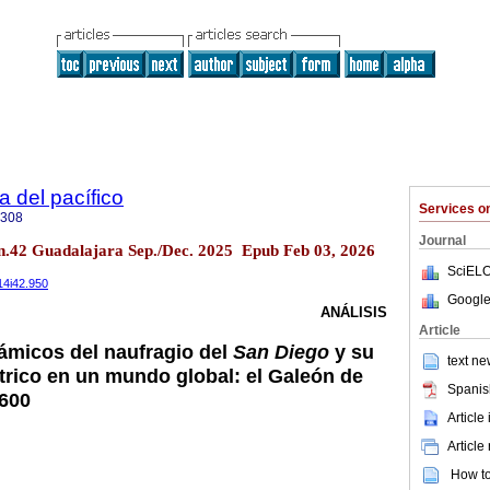
a del pacífico
Services 
5308
Journal
n.42 Guadalajara Sep./Dec. 2025 Epub Feb 03, 2026
SciELO
14i42.950
Google
ANÁLISIS
Article
ámicos del naufragio del
San Diego
y su
text ne
rico en un mundo global: el Galeón de
Spanis
1600
Article
Article
How to 