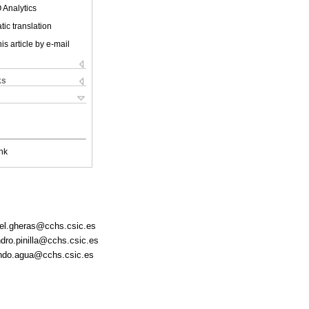
 Analytics
ic translation
is article by e-mail
ks
nk
nuel.gheras@cchs.csic.es
ndro.pinilla@cchs.csic.es
nando.agua@cchs.csic.es