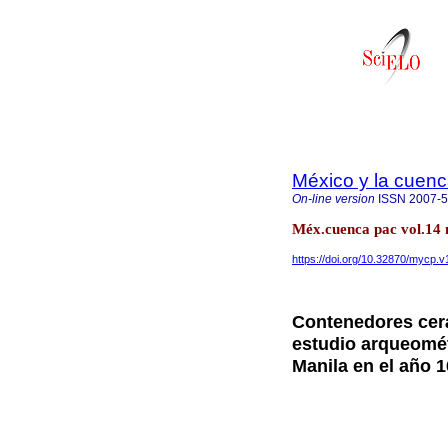
México y la cuenc
On-line version
ISSN
2007-
Méx.cuenca pac vol.14 
https://doi.org/10.32870/mycp.v
Contenedores cer
estudio arqueomét
Manila en el año 