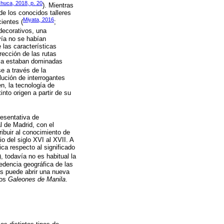
huca, 2018, p. 20
). Mientras
e los conocidos talleres
Miyata, 2016
ientes (
;
 decorativos, una
vía no se habían
 las características
ección de las rutas
nila estaban dominadas
e a través de la
lución de interrogantes
n, la tecnología de
nto origen a partir de su
resentativa de
 de Madrid, con el
ribuir al conocimiento de
 del siglo XVI al XVII. A
ca respecto al significado
), todavía no es habitual la
edencia geográfica de las
os puede abrir una nueva
los
Galeones de Manila
.