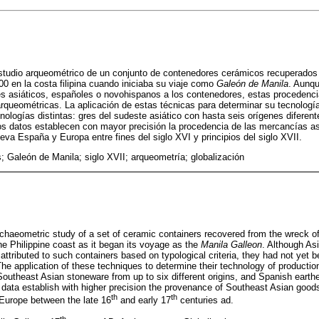
estudio arqueométrico de un conjunto de contenedores cerámicos recuperados
0 en la costa filipina cuando iniciaba su viaje como
Galeón de Manila
. Aunqu
es asiáticos, españoles o novohispanos a los contenedores, estas procedenc
queométricas. La aplicación de estas técnicas para determinar su tecnologí
nologías distintas: gres del sudeste asiático con hasta seis orígenes diferent
tos datos establecen con mayor precisión la procedencia de las mercancías a
va España y Europa entre fines del siglo XVI y principios del siglo XVII.
; Galeón de Manila; siglo XVII; arqueometría; globalización
archaeometric study of a set of ceramic containers recovered from the wreck o
he Philippine coast as it began its voyage as the
Manila Galleon
. Although As
attributed to such containers based on typological criteria, they had not yet
he application of these techniques to determine their technology of producti
 Southeast Asian stoneware from up to six different origins, and Spanish eart
 data establish with higher precision the provenance of Southeast Asian good
th
th
Europe between the late 16
and early 17
centuries ad.
th