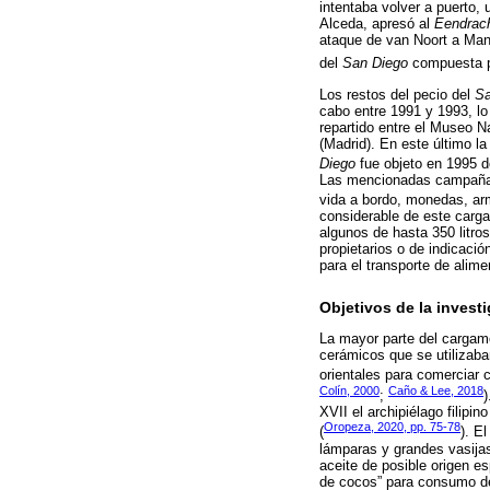
intentaba volver a puerto,
Alceda, apresó al
Eendrac
ataque de van Noort a Mani
del
San Diego
compuesta po
Los restos del pecio del
Sa
cabo entre 1991 y 1993, lo
repartido entre el Museo N
(Madrid). En este último l
Diego
fue objeto en 1995 d
Las mencionadas campañas 
vida a bordo, monedas, arma
considerable de este carg
algunos de hasta 350 litros
propietarios o de indicaci
para el transporte de alim
Objetivos de la invest
La mayor parte del cargam
cerámicos que se utilizaba
orientales para comerciar 
Colín, 2000
Caño & Lee, 2018
;
)
XVII el archipiélago filip
Oropeza, 2020, pp. 75-78
(
). E
lámparas y grandes vasijas
aceite de posible origen e
de cocos” para consumo de l