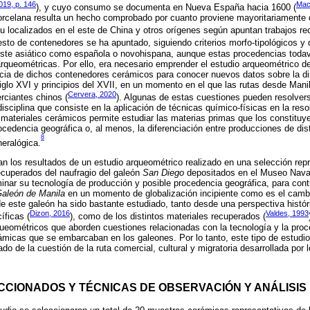
2019, p. 146
Mac
), y cuyo consumo se documenta en Nueva España hacia 1600 (
orcelana resulta un hecho comprobado por cuanto proviene mayoritariamente d
localizados en el este de China y otros orígenes según apuntan trabajos rec
 resto de contenedores se ha apuntado, siguiendo criterios morfo-tipológicos y
este asiático como española o novohispana, aunque estas procedencias toda
queométricas. Por ello, era necesario emprender el estudio arqueométrico de
cia de dichos contenedores cerámicos para conocer nuevos datos sobre la dir
siglo XVI y principios del XVII, en un momento en el que las rutas desde Ma
Cervera, 2020
rciantes chinos (
). Algunas de estas cuestiones pueden resolvers
isciplina que consiste en la aplicación de técnicas químico-físicas en la reso
e materiales cerámicos permite estudiar las materias primas que los constituye
cedencia geográfica o, al menos, la diferenciación entre producciones de disti
8
eralógica.
an los resultados de un estudio arqueométrico realizado en una selección rep
cuperados del naufragio del galeón
San Diego
depositados en el Museo Naval
minar su tecnología de producción y posible procedencia geográfica, para cont
aleón de Manila
en un momento de globalización incipiente como es el cambio
de este galeón ha sido bastante estudiado, tanto desde una perspectiva históri
Dizon, 2016
Valdes, 1993
íficas (
), como de los distintos materiales recuperados (
queométricos que aborden cuestiones relacionadas con la tecnología y la proc
ámicas que se embarcaban en los galeones. Por lo tanto, este tipo de estudi
do de la cuestión de la ruta comercial, cultural y migratoria desarrollada por 
CCIONADOS Y TÉCNICAS DE OBSERVACIÓN Y ANÁLISIS