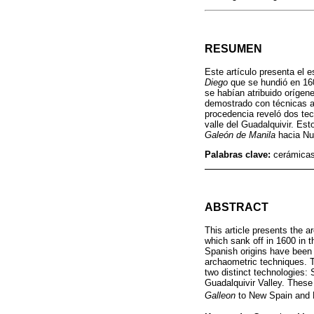
RESUMEN
Este artículo presenta el 
Diego
que se hundió en 160
se habían atribuido orígen
demostrado con técnicas ar
procedencia reveló dos tec
valle del Guadalquivir. Es
Galeón de Manila
hacia Nue
Palabras clave:
cerámicas
ABSTRACT
This article presents the 
which sank off in 1600 in t
Spanish origins have been 
archaometric techniques. T
two distinct technologies:
Guadalquivir Valley. These
Galleon
to New Spain and 