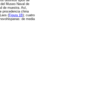
os distintos tipos de
s del Museo Naval de
ad de muestra. Así,
de procedencia china
 Laos (
Figura 1B
); cuatro
 novohispanas: de media