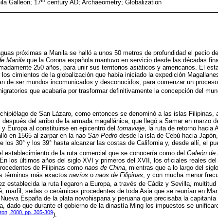
la Galleon; 17
century AD; Archaeometry; Globalization
 aguas próximas a Manila se halló a unos 50 metros de profundidad el pecio d
e Manila
que la Corona española mantuvo en servicio desde las décadas fina
adamente 250 años, para unir sus territorios asiáticos y americanos. El esta
 los cimientos de la globalización que había iniciado la expedición Magallanes
ían de ser mundos incomunicados y desconocidos, para comenzar un proceso
migratorios que acabaría por trasformar definitivamente la concepción del mun
archipiélago de San Lázaro, como entonces se denominó a las islas Filipinas, 
 después del arribo de la armada magallánica, que llegó a Samar en marzo de
 y Europa al constituirse en epicentro del
tornaviaje,
la ruta de retorno hacia 
lló en 1565 al zarpar en la nao
San Pedro
desde la isla de Cebú hacia Japón,
 los 30° y los 39° hasta alcanzar las costas de California y, desde allí, el p
l establecimiento de la ruta comercial que se conocería como del
Galeón de 
 En los últimos años del siglo XVI y primeros del XVII, los oficiales reales de
 procedentes de Filipinas como
naos de China
, mientras que a lo largo del sigl
los términos más exactos
navíos
o
naos de Filipinas
, y con mucha menor frecu
ez establecida la ruta llegaron a Europa, a través de Cádiz y Sevilla, multitu
, marfil, sedas o cerámicas procedentes de toda Asia que se reunían en Man
Nueva España de la plata novohispana y peruana que precisaba la capitanía g
, dado que durante el gobierno de la dinastía Ming los impuestos se unificaro
ton, 2000, pp. 305-309
).