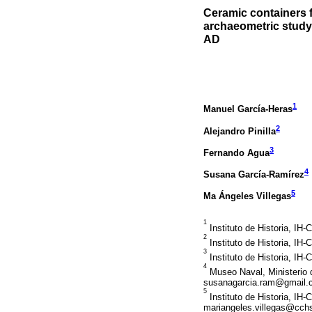
Ceramic containers 
archaeometric study 
AD
1
Manuel García-Heras
2
Alejandro Pinilla
3
Fernando Agua
4
Susana García-Ramírez
5
Ma Ángeles Villegas
1
Instituto de Historia, IH
2
Instituto de Historia, IH
3
Instituto de Historia, IH
4
Museo Naval, Ministerio 
susanagarcia.ram@gmail.
5
Instituto de Historia, IH
mariangeles.villegas@cchs