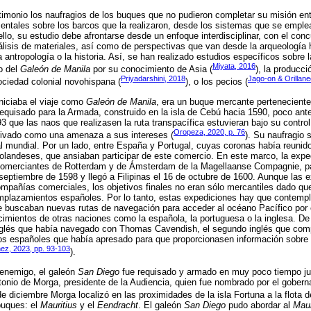
timonio los naufragios de los buques que no pudieron completar su misión en
ntales sobre los barcos que la realizaron, desde los sistemas que se emple
ello, su estudio debe afrontarse desde un enfoque interdisciplinar, con el con
sis de materiales, así como de perspectivas que van desde la arqueología ha
antropología o la historia. Así, se han realizado estudios específicos sobre l
Miyata, 2016
o del
Galeón de Manila
por su conocimiento de Asia (
), la producc
Priyadarshini, 2018
Jago-on & Orillan
sociedad colonial novohispana (
), o los pecios (
iniciaba el viaje como
Galeón de Manila
, era un buque mercante pertenecient
 requisado para la Armada, construido en la isla de Cebú hacia 1590, poco ant
3 que las naos que realizasen la ruta transpacífica estuvieran bajo su contro
Oropeza, 2020, p. 76
rivado como una amenaza a sus intereses (
). Su naufragio 
 mundial. Por un lado, entre España y Portugal, cuyas coronas había reunido 
 holandeses, que ansiaban participar de este comercio. En este marco, la exped
 comerciantes de Rotterdam y de Ámsterdam de la Magellaanse Compagnie, par
septiembre de 1598 y llegó a Filipinas el 16 de octubre de 1600. Aunque las
mpañías comerciales, los objetivos finales no eran sólo mercantiles dado qu
mplazamientos españoles. Por lo tanto, estas expediciones hay que contempla
e buscaban nuevas rutas de navegación para acceder al océano Pacífico por 
imientos de otras naciones como la española, la portuguesa o la inglesa. De
 inglés que había navegado con Thomas Cavendish, el segundo inglés que com
tos españoles que había apresado para que proporcionasen información sobre 
ez, 2023, pp. 93-103
).
l enemigo, el galeón
San Diego
fue requisado y armado en muy poco tiempo ju
onio de Morga, presidente de la Audiencia, quien fue nombrado por el gobernad
 de diciembre Morga localizó en las proximidades de la isla Fortuna a la flota 
buques: el
Mauritius
y el
Eendracht
. El galeón
San Diego
pudo abordar al
Maur