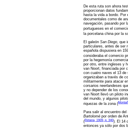
De esta ruta son ahora tes
proporcionan datos fundame
hasta la vida a bordo. Por 
documentales como de análi
navegación, pasando por la 
portugueses en el comerci
la porcelana china por la 
El galeón
San Diego
, que 
particulares, antes de ser
española dispusiera en 159
consideraba el comercio p
por la hegemonía comercial
por otro, entre ingleses y
van Noort, financiada por
con cuatro naves el 13 de 
organizaban a través de co
militarmente para atacar e
corsarios neerlandeses qu
y no depender de los conoc
van Noort llevó un piloto
del mundo, y algunos pilo
Montañ
riquezas de la zona (
Para salir al encuentro de
Bartolomé
por orden de Ant
Retana, 1909, p. 340
(
). El 14
entonces ya sólo por dos 