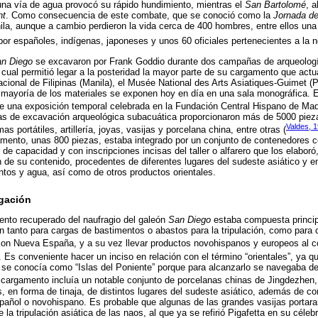
 una vía de agua provocó su rápido hundimiento, mientras el
San Bartolomé
, 
ht
. Como consecuencia de este combate, que se conoció como la
Jornada de
la, aunque a cambio perdieron la vida cerca de 400 hombres, entre ellos una 
r españoles, indígenas, japoneses y unos 60 oficiales pertenecientes a la n
n Diego
se excavaron por Frank Goddio durante dos campañas de arqueologí
 cual permitió legar a la posteridad la mayor parte de su cargamento que act
acional de Filipinas (Manila), el Musée National des Arts Asiatiques-Guimet (
a mayoría de los materiales se exponen hoy en día en una sala monográfica. E
e una exposición temporal celebrada en la Fundación Central Hispano de Madr
de excavación arqueológica subacuática proporcionaron más de 5000 piezas
Valdes, 
s portátiles, artillería, joyas, vasijas y porcelana china, entre otras (
amento, unas 800 piezas, estaba integrado por un conjunto de contenedores 
 de capacidad y con inscripciones incisas del taller o alfarero que los elaboró
ón de su contenido, procedentes de diferentes lugares del sudeste asiático y 
entos y agua, así como de otros productos orientales.
igación
ento recuperado del naufragio del galeón
San Diego
estaba compuesta princi
n tanto para cargas de bastimentos o abastos para la tripulación, como para
con Nueva España, y a su vez llevar productos novohispanos y europeos al co
. Es conveniente hacer un inciso en relación con el término “orientales”, ya 
ino se conocía como “Islas del Poniente” porque para alcanzarlo se navegaba de
l cargamento incluía un notable conjunto de porcelanas chinas de Jingdezhen,
, en forma de tinaja, de distintos lugares del sudeste asiático, además de c
spañol o novohispano. Es probable que algunas de las grandes vasijas portaran
a tripulación asiática de las naos, al que ya se refirió Pigafetta en su céleb