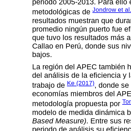
periodo 2005-2013. Para ello
Jondrow et al
metodológicas de
resultados muestran que duran
promedio ningún puerto fue ef
que tuvo los resultados más al
Callao en Perú, donde sus niv
bajos.
La región del APEC también ha
del análisis de la eficiencia y
Ke (2017)
trabajo de
, donde se 
economías miembros del APEC
Ton
metodología propuesta por
modelo de medida dinámica b
Based Measure)
. Entre sus re
periodo de análisis su eficien