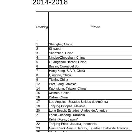
2014-2018
Ranking
Puerto
1
Shanghái, China
2
Singapur
3
Shenzhen, China
4
Ningbo-Zhoushan, China
5
Guangzhou Harbor, China
6
Busan, Corea del Sur
7
Hong Kong, S.A.R, China
8
Qingdao, China
9
Tianjin, China
12
Port Klang, Malasia
14
Kaohsiung, Taiwán, China
15
Xiamen, China
16
Dalian, China
17
Los Ángeles, Estados Unidos de América
18
Tanjung Pelepas, Malasia
20
Long Beach, Estados Unidos de América
21
Laem Chabang, Tailandia
Keihin Ports, Japón*
22
Tanjung Priok, Jakarta, Indonesia
23
Nueva York-Nueva Jersey, Estados Unidos de América