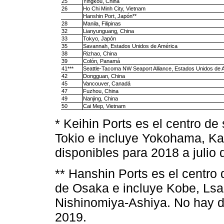
25
Yingkou, China
26
Ho Chi Minh City, Vietnam
Hanshin Port, Japón**
28
Manila, Filipinas
32
Lianyunguang, China
33
Tokyo, Japón
35
Savannah, Estados Unidos de América
38
Rizhao, China
39
Colón, Panamá
41***
Seattle-Tacoma NW Seaport Alliance, Estados Unidos de 
42
Dongguan, China
45
Vancouver, Canadá
47
Fuzhou, China
49
Nanjing, China
50
Cai Mep, Vietnam
* Keihin Ports es el centro d
Tokio e incluye Yokohama, Ka
disponibles para 2018 a julio 
** Hanshin Ports es el centro
de Osaka e incluye Kobe, Ls
Nishinomiya-Ashiya. No hay da
2019.