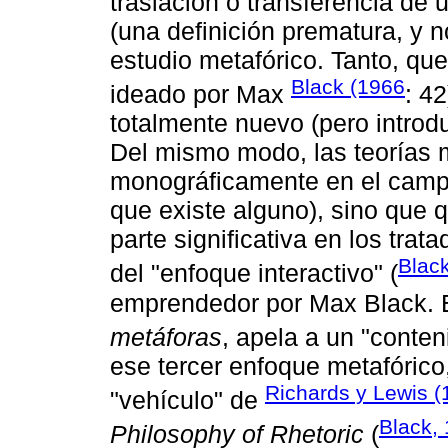
traslación o transferencia de 
(una definición prematura, y no
estudio metafórico. Tanto, qu
Black (1966
ideado por Max
: 4
totalmente nuevo (pero introdu
Del mismo modo, las teorías 
monográficamente en el campo l
que existe alguno), sino que q
parte significativa en los trat
Blac
del "enfoque interactivo" (
emprendedor por Max Black. É
metáforas
, apela a un "conten
ese tercer enfoque metafórico,
Richards y Lewis (
"vehículo" de
Black,
Philosophy of Rhetoric
(