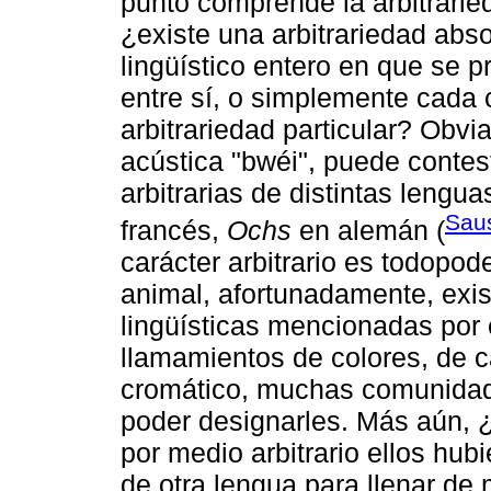
punto comprende la arbitrarie
¿existe una arbitrariedad abs
lingüístico entero en que se p
entre sí, o simplemente cada 
arbitrariedad particular? Obv
acústica "bwéi", puede contes
arbitrarias de distintas lengua
Sau
francés,
Ochs
en alemán (
carácter arbitrario es todopod
animal, afortunadamente, exi
lingüísticas mencionadas por e
llamamientos de colores, de c
cromático, muchas comunidad
poder designarles. Más aún, ¿
por medio arbitrario ellos hub
de otra lengua para llenar de