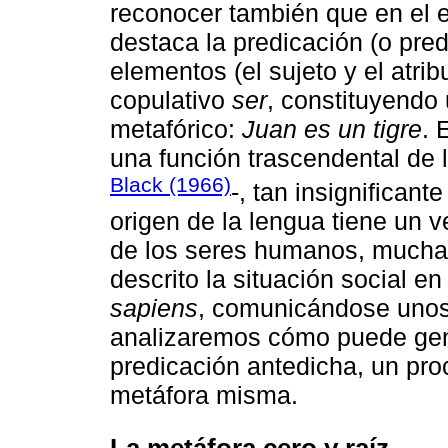
reconocer también que en el e
destaca la predicación (o pred
elementos (el sujeto y el atri
copulativo
ser
, constituyendo
metafórico:
Juan es un tigre
. 
una función trascendental de l
Black (1966)
-, tan insignificant
origen de la lengua tiene un v
de los seres humanos, mucha
descrito la situación social 
sapiens
, comunicándose unos
analizaremos cómo puede gene
predicación antedicha, un pro
metáfora misma.
La metáfora cero y raíz