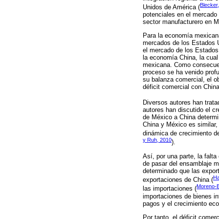
Blecker
Unidos de América (
potenciales en el mercado 
sector manufacturero en M
Para la economía mexicana,
mercados de los Estados U
el mercado de los Estados 
la economía China, la cual
mexicana. Como consecuenc
proceso se ha venido prof
su balanza comercial, el ob
déficit comercial con Chin
Diversos autores han trata
autores han discutido el c
de México a China determin
China y México es similar,
dinámica de crecimiento de 
y Ruh, 2010
).
Así, por una parte, la fal
de pasar del ensamblaje m
determinado que las expor
Ha
exportaciones de China (
Moreno-B
las importaciones (
importaciones de bienes in
pagos y el crecimiento eco
Por tanto, el déficit come