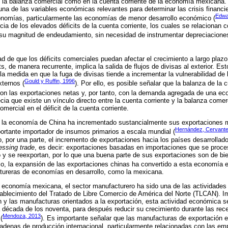
en la balanza comercial como en la cuenta corriente de la economía mexicana
na de las variables económicas relevantes para determinar las crisis financier
Edwa
conomías, particularmente las economías de menor desarrollo económico (
ia de los elevados déficits de la cuenta corriente, los cuales se relacionan co
u magnitud de endeudamiento, sin necesidad de instrumentar depreciacione
idad de que los déficits comerciales puedan afectar el crecimiento a largo plaz
ts, de manera recurrente, implica la salida de flujos de divisas al exterior. Es
a medida en que la fuga de divisas tiende a incrementar la vulnerabilidad d
Gould y Ruffin, 1996
ternos (
). Por ello, es posible señalar que la balanza de la 
con las exportaciones netas y, por tanto, con la demanda agregada de una ec
ia que existe un vínculo directo entre la cuenta corriente y la balanza comer
omercial en el déficit de la cuenta corriente.
la economía de China ha incrementado sustancialmente sus exportaciones m
Hernández, Cervante
ortante importador de insumos primarios a escala mundial (
, por una parte, el incremento de exportaciones hacia los países desarrollado
essing trade
, es decir: exportaciones basadas en importaciones que se proce
o y se reexportan, por lo que una buena parte de sus exportaciones son de b
llo, la expansión de las exportaciones chinas ha convertido a esta economía 
tureras de economías en desarrollo, como la mexicana.
a economía mexicana, el sector manufacturero ha sido una de las actividad
blecimiento del Tratado de Libre Comercio de América del Norte (TLCAN). Im
 y las manufacturas orientados a la exportación, esta actividad económica 
a década de los noventa, para después reducir su crecimiento durante las re
Mendoza, 2013
(
). Es importante señalar que las manufacturas de exportación e
 cadenas de producción internacional, particularmente relacionadas con las e