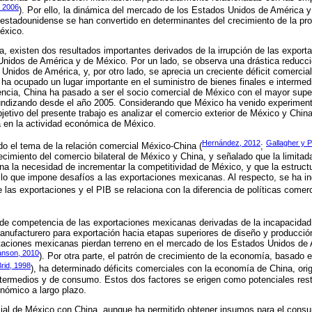
, 2006
). Por ello, la dinámica del mercado de los Estados Unidos de América 
estadounidense se han convertido en determinantes del crecimiento de la pro
éxico.
 existen dos resultados importantes derivados de la irrupción de las export
nidos de América y de México. Por un lado, se observa una drástica reducc
Unidos de América, y, por otro lado, se aprecia un creciente déficit comercia
 ha ocupado un lugar importante en el suministro de bienes finales e interme
ia, China ha pasado a ser el socio comercial de México con el mayor super
undizando desde el año 2005. Considerando que México ha venido experimenta
jetivo del presente trabajo es analizar el comercio exterior de México y China
a en la actividad económica de México.
Hernández, 2012
Gallagher y 
do el tema de la relación comercial México-China (
;
recimiento del comercio bilateral de México y China, y señalado que la limitad
a la necesidad de incrementar la competitividad de México, y que la estruct
 lo que impone desafíos a las exportaciones mexicanas. Al respecto, se ha i
las exportaciones y el PIB se relaciona con la diferencia de políticas comerc
ta de competencia de las exportaciones mexicanas derivadas de la incapacid
anufacturero para exportación hacia etapas superiores de diseño y producci
taciones mexicanas pierdan terreno en el mercado de los Estados Unidos de 
nson, 2010
). Por otra parte, el patrón de crecimiento de la economía, basado e
rid, 1998
), ha determinado déficits comerciales con la economía de China, ori
termedios y de consumo. Estos dos factores se erigen como potenciales rest
nómico a largo plazo.
rcial de México con China, aunque ha permitido obtener insumos para el consu