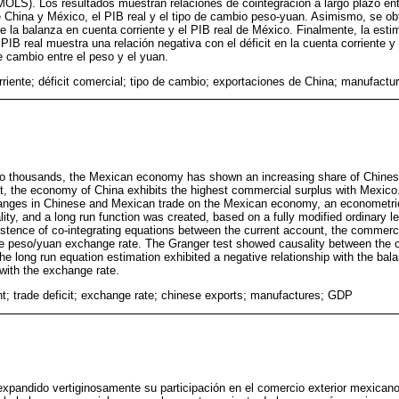
OLS). Los resultados muestran relaciones de cointegración a largo plazo entr
tre China y México, el PIB real y el tipo de cambio peso-yuan. Asimismo, se ob
e la balanza en cuenta corriente y el PIB real de México. Finalmente, la esti
PIB real muestra una relación negativa con el déficit en la cuenta corriente y
e cambio entre el peso y el yuan.
rriente; déficit comercial; tipo de cambio; exportaciones de China; manufactu
wo thousands, the Mexican economy has shown an increasing share of Chinese 
lt, the economy of China exhibits the highest commercial surplus with Mexico.
changes in Chinese and Mexican trade on the Mexican economy, an econometri
lity, and a long run function was created, based on a fully modified ordinary 
stence of co-integrating equations between the current account, the commercia
e peso/yuan exchange rate. The Granger test showed causality between the c
the long run equation estimation exhibited a negative relationship with the bal
 with the exchange rate.
t; trade deficit; exchange rate; chinese exports; manufactures; GDP
xpandido vertiginosamente su participación en el comercio exterior mexicano