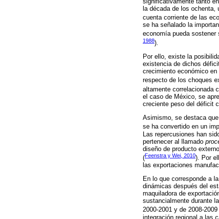
significativamente tanto 
la década de los ochenta, u
cuenta corriente de las e
se ha señalado la importanc
economía pueda sostener s
1988
).
Por ello, existe la posibil
existencia de dichos défici
crecimiento económico en l
respecto de los choques ex
altamente correlacionada 
el caso de México, se aprec
creciente peso del déficit c
Asimismo, se destaca que 
se ha convertido en un imp
Las repercusiones han sido
pertenecer al llamado
proc
diseño de producto extern
Feenstra y Wei, 2010
(
). Por e
las exportaciones manufac
En lo que corresponde a l
dinámicas después del esta
maquiladora de exportación
sustancialmente durante l
2000-2001 y de 2008-2009 
integración regional a las