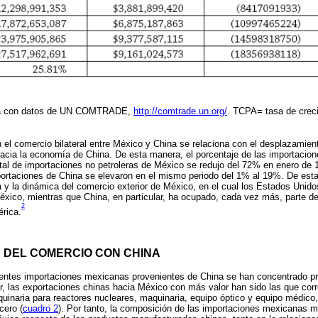
pia con datos de UN COMTRADE,
http://comtrade.un.org/
. TCPA= tasa de crec
 el comercio bilateral entre México y China se relaciona con el desplazamien
acia la economía de China. De esta manera, el porcentaje de las importacio
tal de importaciones no petroleras de México se redujo del 72% en enero de
portaciones de China se elevaron en el mismo periodo del 1% al 19%. De est
 y la dinámica del comercio exterior de México, en el cual los Estados Unid
xico, mientras que China, en particular, ha ocupado, cada vez más, parte de
2
rica.
 DEL COMERCIO CON CHINA
ientes importaciones mexicanas provenientes de China se han concentrado pr
r, las exportaciones chinas hacia México con más valor han sido las que cor
quinaria para reactores nucleares, maquinaria, equipo óptico y equipo médico, 
cero (
cuadro 2
). Por tanto, la composición de las importaciones mexicanas 