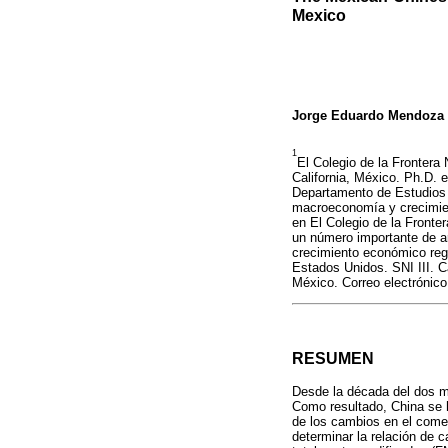
Mexico
Jorge Eduardo Mendoza 
1
El Colegio de la Frontera
California, México. Ph.D. 
Departamento de Estudios
macroeconomía y crecimien
en El Colegio de la Fronte
un número importante de a
crecimiento económico reg
Estados Unidos. SNI III. C
México. Correo electróni
RESUMEN
Desde la década del dos m
Como resultado, China se h
de los cambios en el come
determinar la relación de 