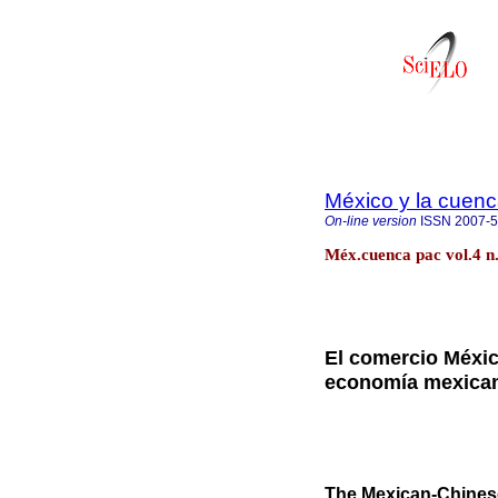
México y la cuenc
On-line version
ISSN
2007-
Méx.cuenca pac vol.4 n
El comercio Méxic
economía mexica
The Mexican-Chinese