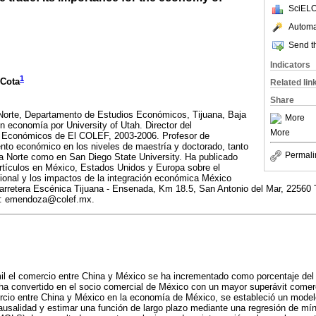
SciELO
Automat
Send th
Indicators
1
Cota
Related lin
Share
 Norte, Departamento de Estudios Económicos, Tijuana, Baja
More
en economía por University of Utah. Director del
More
 Económicos de El COLEF, 2003-2006. Profesor de
to económico en los niveles de maestría y doctorado, tanto
Permali
ra Norte como en San Diego State University. Ha publicado
rtículos en México, Estados Unidos y Europa sobre el
ional y los impactos de la integración económica México
arretera Escénica Tijuana - Ensenada, Km 18.5, San Antonio del Mar, 22560 Ti
co: emendoza@colef.mx.
il el comercio entre China y México se ha incrementado como porcentaje del 
a convertido en el socio comercial de México con un mayor superávit comerci
rcio entre China y México en la economía de México, se estableció un mode
causalidad y estimar una función de largo plazo mediante una regresión de m