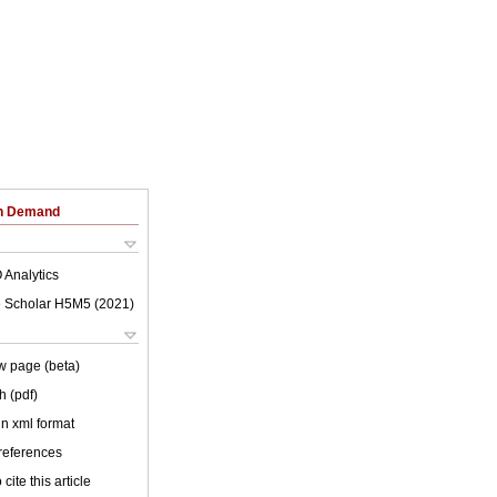
on Demand
 Analytics
 Scholar H5M5 (
2021
)
w page (beta)
h (pdf)
 in xml format
 references
cite this article