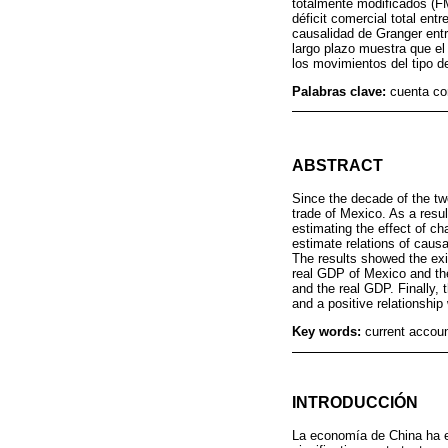
totalmente modificados (FM
déficit comercial total en
causalidad de Granger entr
largo plazo muestra que el 
los movimientos del tipo d
Palabras clave:
cuenta co
ABSTRACT
Since the decade of the t
trade of Mexico. As a resu
estimating the effect of 
estimate relations of causa
The results showed the exi
real GDP of Mexico and th
and the real GDP. Finally, 
and a positive relationship
Key words:
current accoun
INTRODUCCIÓN
La economía de China ha e