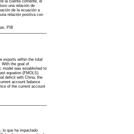
e la cuenta corriente, el
tuvo una relación de
mación de la ecuación a
 una relación positiva con
ras; PIB
exports within the total
 With the goal of
c model was established to
least equation (FMOLS).
l deficit with China, the
urrent account balance
ance of the current account
, lo que ha impactado