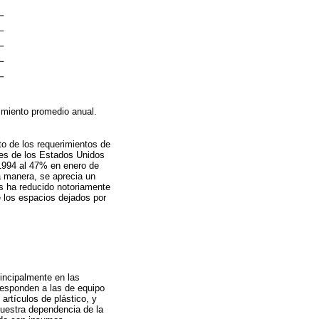
imiento promedio anual.
to de los requerimientos de
nes de los Estados Unidos
 1994 al 47% en enero de
a manera, se aprecia un
os ha reducido notoriamente
 los espacios dejados por
incipalmente en las
responden a las de equipo
artículos de plástico, y
muestra dependencia de la