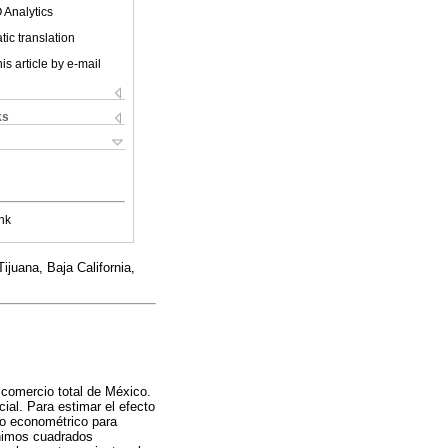
 Analytics
ic translation
is article by e-mail
ks
nk
juana, Baja California,
comercio total de México.
al. Para estimar el efecto
lo econométrico para
ínimos cuadrados