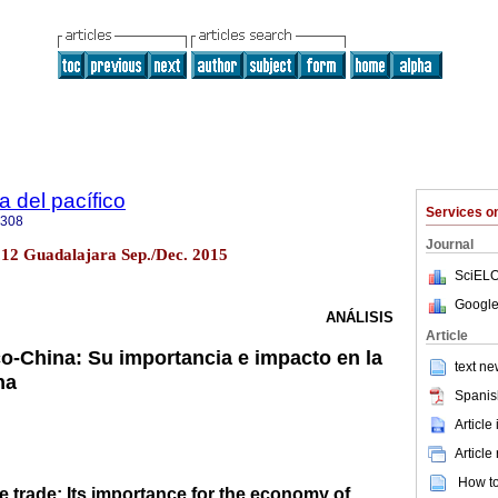
a del pacífico
Services 
5308
Journal
.12 Guadalajara Sep./Dec. 2015
SciELO
Google
ANÁLISIS
Article
o-China: Su importancia e impacto en la
text ne
na
Spanis
Article
Article
How to 
 trade: Its importance for the economy of