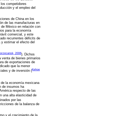
y los competidores
ducción y el empleo del
aciones de China en los
ión de las manufacturas en
l de México en relación con
dios para la economía
ávit comercial, y este
do recurrentes déficits de
 y estimar el efecto del
Porzecansk, 2008
). Dichos
a venta de bienes primarios
ura de exportaciones de
ndicado que la menor
Kehoe
iales y de inversión (
ad de la economía mexicana
ón de insumos ha
América respecto de las
n una alta elasticidad de
ginados por las
ricciones de la balanza de
mo y el crecimiento de la