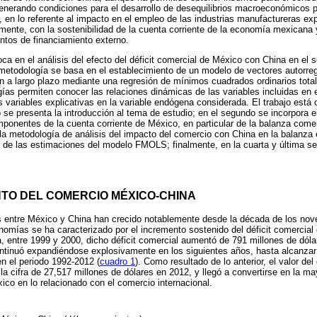
generando condiciones para el desarrollo de desequilibrios macroeconómicos 
 en lo referente al impacto en el empleo de las industrias manufactureras e
mente, con la sostenibilidad de la cuenta corriente de la economía mexicana y
ntos de financiamiento externo.
ca en el análisis del efecto del déficit comercial de México con China en el s
etodología se basa en el establecimiento de un modelo de vectores autorreg
n a largo plazo mediante una regresión de mínimos cuadrados ordinarios tot
s permiten conocer las relaciones dinámicas de las variables incluidas en e
s variables explicativas en la variable endógena considerada. El trabajo está 
 se presenta la introducción al tema de estudio; en el segundo se incorpora el
ponentes de la cuenta corriente de México, en particular de la balanza come
 la metodología de análisis del impacto del comercio con China en la balanza
 de las estimaciones del modelo FMOLS; finalmente, en la cuarta y última se
TO DEL COMERCIO MÉXICO-CHINA
s entre México y China han crecido notablemente desde la década de los nov
omías se ha caracterizado por el incremento sostenido del déficit comercia
 entre 1999 y 2000, dicho déficit comercial aumentó de 791 millones de dóla
ontinuó expandiéndose explosivamente en los siguientes años, hasta alcanzar
n el periodo 1992-2012 (
cuadro 1
). Como resultado de lo anterior, el valor del
a cifra de 27,517 millones de dólares en 2012, y llegó a convertirse en la ma
ico en lo relacionado con el comercio internacional.