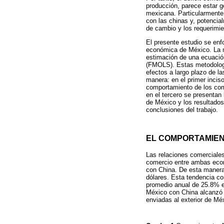
producción, parece estar 
mexicana. Particularmente,
con las chinas y, potencial
de cambio y los requerimie
El presente estudio se enfo
económica de México. La m
estimación de una ecuació
(FMOLS). Estas metodología
efectos a largo plazo de la
manera: en el primer inciso
comportamiento de los com
en el tercero se presentan
de México y los resultados
conclusiones del trabajo.
EL COMPORTAMIEN
Las relaciones comerciale
comercio entre ambas econ
con China. De esta manera,
dólares. Esta tendencia c
promedio anual de 25.8% e
México con China alcanzó l
enviadas al exterior de Méx