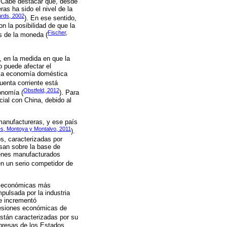
. Cabe destacar que, desde
as ha sido el nivel de la
rds, 2002
). En ese sentido,
n la posibilidad de que la
Fischer,
s de la moneda (
o, en la medida en que la
to puede afectar el
e la economía doméstica
cuenta corriente está
Obstfeld, 2012
onomía (
). Para
cial con China, debido al
anufactureras, y ese país
s, Montoya y Montalvo, 2011
).
s, caracterizadas por
san sobre la base de
ienes manufacturados
en un serio competidor de
es económicas más
pulsada por la industria
se incrementó
cesiones económicas de
stán caracterizadas por su
mpresas de los Estados