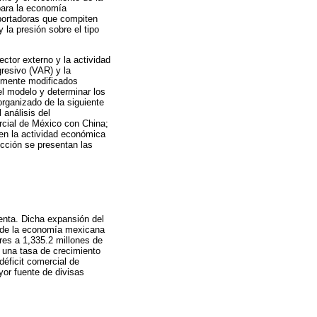
para la economía
xportadoras que compiten
 la presión sobre el tipo
ector externo y la actividad
resivo (VAR) y la
almente modificados
l modelo y determinar los
organizado de la siguiente
 análisis del
rcial de México con China;
 en la actividad económica
cción se presentan las
enta. Dicha expansión del
l de la economía mexicana
res a 1,335.2 millones de
 una tasa de crecimiento
 déficit comercial de
yor fuente de divisas