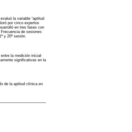
valuó la variable “aptitud
loró por cinco expertos
sarrolló en tres fases con
. Frecuencia de sesiones:
1ª y 20ª sesión.
entre la medición inicial-
amente significativas en la
o de la aptitud clínica en