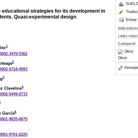
SciELO
o educational strategies for its development in
Traduc
dents. Quasi-experimental design
Enviar 
Indicadore
Links rela
Compartir
1
lez
Otros
-0002-3470-5362
Otros
2
rteaga
Permali
-0002-5718-4993
3
rg
4
z Clavelina
-0002-5449-0733
5
6
e García
-0001-9835-8075
-0001-9701-6225