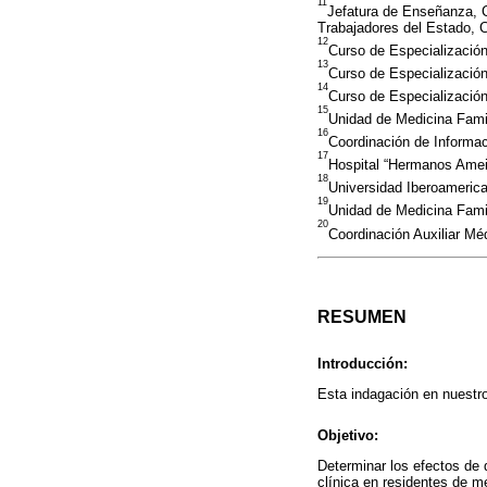
11
Jefatura de Enseñanza, C
Trabajadores del Estado, 
12
Curso de Especialización
13
Curso de Especialización
14
Curso de Especialización
15
Unidad de Medicina Famil
16
Coordinación de Informac
17
Hospital “Hermanos Amei
18
Universidad Iberoameric
19
Unidad de Medicina Fami
20
Coordinación Auxiliar Mé
RESUMEN
Introducción:
Esta indagación en nuestro 
Objetivo:
Determinar los efectos de 
clínica en residentes de m