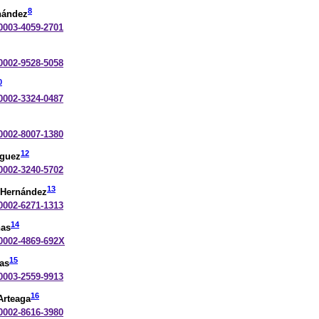
8
nández
-0003-4059-2701
-0002-9528-5058
0
-0002-3324-0487
-0002-8007-1380
12
nguez
-0002-3240-5702
13
 Hernández
-0002-6271-1313
14
nas
-0002-4869-692X
15
as
-0003-2559-9913
16
Arteaga
-0002-8616-3980