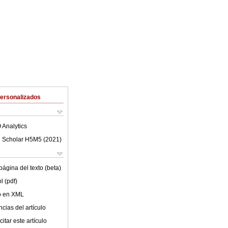
Personalizados
 Analytics
 Scholar H5M5 (
2021
)
ágina del texto (beta)
l (pdf)
lo en XML
cias del artículo
itar este artículo