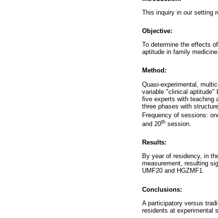
This inquiry in our setting 
Objective:
To determine the effects of
aptitude in family medicin
Method:
Quasi-experimental, multic
variable "clinical aptitude
five experts with teaching
three phases with structur
Frequency of sessions: onc
th
and 20
session.
Results:
By year of residency, in the
measurement, resulting sig
UMF20 and HGZMF1.
Conclusions:
A participatory versus trad
residents at experimental s