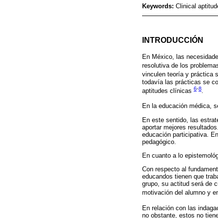
Keywords:
Clinical aptitu
INTRODUCCIÓN
En México, las necesidades
resolutiva de los problema
vinculen teoría y práctica s
todavía las prácticas se co
6
-
8
aptitudes clínicas
.
En la educación médica, se
En este sentido, las estra
aportar mejores resultados
educación participativa. E
pedagógico.
En cuanto a lo epistemológ
Con respecto al fundamento
educandos tienen que trabaj
grupo, su actitud será de c
motivación del alumno y en
En relación con las indaga
no obstante, estos no tien