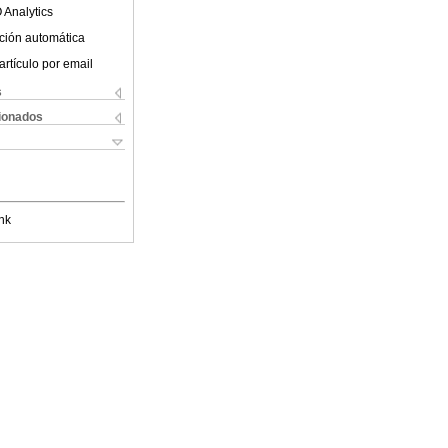
 Analytics
ción automática
artículo por email
s
cionados
nk