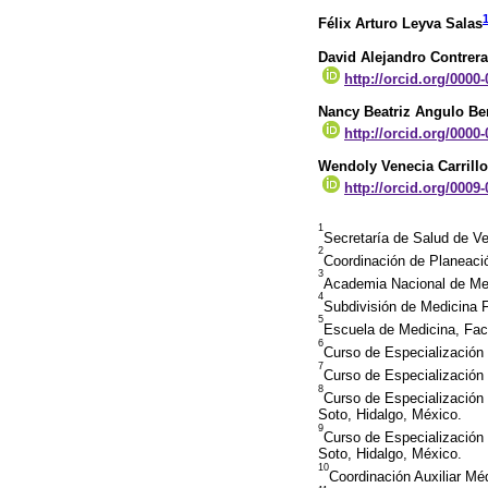
Félix Arturo Leyva Salas
David Alejandro Contrer
http://orcid.org/0000
Nancy Beatriz Angulo Be
http://orcid.org/0000
Wendoly Venecia Carrill
http://orcid.org/0009
1
Secretaría de Salud de Ve
2
Coordinación de Planeació
3
Academia Nacional de Med
4
Subdivisión de Medicina 
5
Escuela de Medicina, Fac
6
Curso de Especialización 
7
Curso de Especialización 
8
Curso de Especialización
Soto, Hidalgo, México.
9
Curso de Especialización
Soto, Hidalgo, México.
10
Coordinación Auxiliar Mé