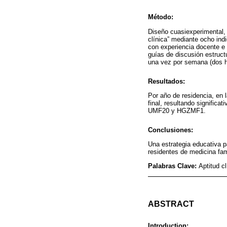
Método:
Diseño cuasiexperimental, 
clínica” mediante ocho ind
con experiencia docente e 
guías de discusión estruct
una vez por semana (dos ho
Resultados:
Por año de residencia, en l
final, resultando signific
UMF20 y HGZMF1.
Conclusiones:
Una estrategia educativa p
residentes de medicina fam
Palabras Clave:
Aptitud c
ABSTRACT
Introduction: