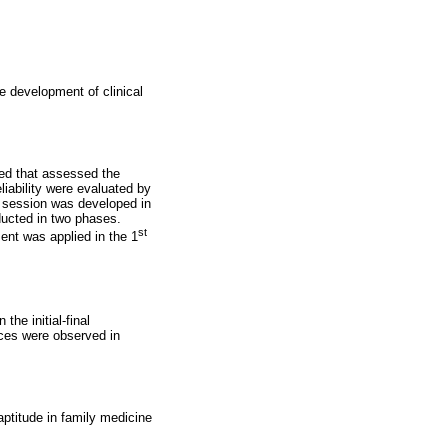
he development of clinical
ted that assessed the
liability were evaluated by
h session was developed in
ducted in two phases.
st
ent was applied in the 1
the initial-final
nces were observed in
aptitude in family medicine