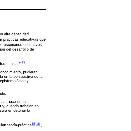
on alta capacidad
en prácticas educativas que
os escenarios educativos,
ión del desarrollo de
9
-
12
itud clínica
.
 conocimiento, pudieran
a en la perspectiva de la
 epistemológico y
ndo.
; así, cuando los
r y, cuando trabajan en
stirá en detonar la
15
-
18
lan teoría-práctica
,