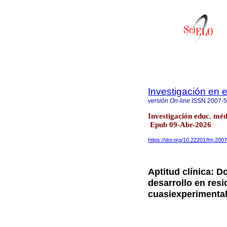
Investigación en
versión On-line
ISSN
2007-
Investigación educ. mé
Epub 09-Abr-2026
https://doi.org/10.22201/fm.20
Aptitud clínica: D
desarrollo en resi
cuasiexperimenta