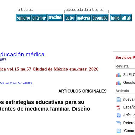
 educación médica
Servicios 
5057
Revista
dica vol.15 no.57 Ciudad de México ene./mar. 2026
SciELO
Google
075057e.2026.57.24683
Articulo
ARTÍCULOS ORIGINALES
nueva p
os estrategias educativas para su
Españo
dentes de medicina familiar. Diseño
l
Artícu
Referen
Como c