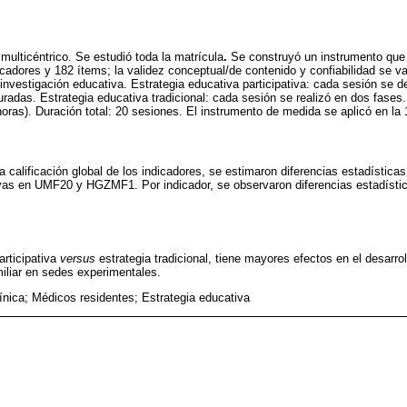
multicéntrico. Se estudió toda la matrícula
.
Se construyó un instrumento que e
icadores y 182 ítems; la validez conceptual/de contenido y confiabilidad se va
investigación educativa. Estrategia educativa participativa: cada sesión se de
uradas. Estrategia educativa tradicional: cada sesión se realizó en dos fases
ras). Duración total: 20 sesiones. El instrumento de medida se aplicó en la 
a calificación global de los indicadores, se estimaron diferencias estadísticas 
ativas en UMF20 y HGZMF1. Por indicador, se observaron diferencias estadístic
articipativa
versus
estrategia tradicional, tiene mayores efectos en el desarroll
iliar en sedes experimentales.
línica; Médicos residentes; Estrategia educativa