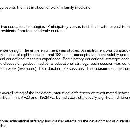
represents the first multicenter work in family medicine.
 two educational strategies: Participatory versus traditional, with respect to t
e residents from four academic centers.
enter design. The entire enrollment was studied. An instrument was construc
" by means of eight indicators and 182 items; conceptual/content validity and re
 and educational research experience. Participatory educational strategy: eac
ed discussion guides. Traditional educational strategy: each session was con
e a week (two hours). Total duration: 20 sessions. The measurement instrum
 overall rating of the indicators, statistical differences were estimated between 
nificant in UMF20 and HGZMF1. By indicator, statistically significant differe
itional educational strategy has greater effects on the development of clinical 
ites.