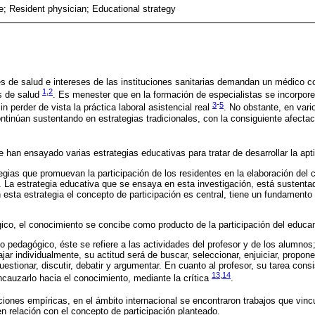
de; Resident physician; Educational strategy
 de salud e intereses de las instituciones sanitarias demandan un médico c
1
,
2
s de salud
. Es menester que en la formación de especialistas se incorpor
3
-
5
in perder de vista la práctica laboral asistencial real
. No obstante, en vari
ntinúan sustentando en estrategias tradicionales, con la consiguiente afectac
 han ensayado varias estrategias educativas para tratar de desarrollar la apt
tegias que promuevan la participación de los residentes en la elaboración del
. La estrategia educativa que se ensaya en esta investigación, está sustentad
n esta estrategia el concepto de participación es central, tiene un fundamento
ico, el conocimiento se concibe como producto de la participación del educa
 pedagógico, éste se refiere a las actividades del profesor y de los alumnos
ar individualmente, su actitud será de buscar, seleccionar, enjuiciar, propone
uestionar, discutir, debatir y argumentar. En cuanto al profesor, su tarea consi
13
,
14
cauzarlo hacia el conocimiento, mediante la crítica
.
ciones empíricas, en el ámbito internacional se encontraron trabajos que vincu
en relación con el concepto de participación planteado.