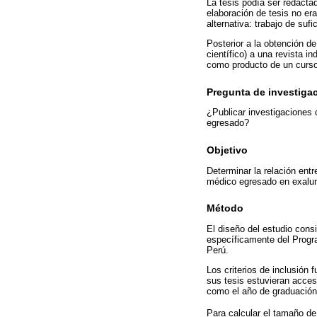
La tesis podía ser redactad
elaboración de tesis no era
alternativa: trabajo de sufi
Posterior a la obtención de
científico) a una revista i
como producto de un curso 
Pregunta de investiga
¿Publicar investigaciones 
egresado?
Objetivo
Determinar la relación entr
médico egresado en exalum
Método
El diseño del estudio cons
específicamente del Prog
Perú.
Los criterios de inclusión
sus tesis estuvieran acces
como el año de graduación 
Para calcular el tamaño de 