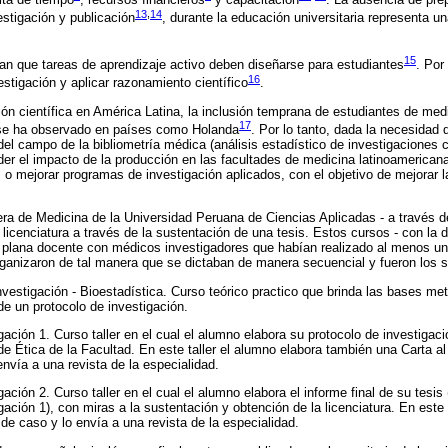
13
,
14
estigación y publicación
, durante la educación universitaria representa un
15
an que tareas de aprendizaje activo deben diseñarse para estudiantes
. Por
16
estigación y aplicar razonamiento científico
.
ión científica en América Latina, la inclusión temprana de estudiantes de medi
17
 se ha observado en países como Holanda
. Por lo tanto, dada la necesidad
 del campo de la bibliometría médica (análisis estadístico de investigaciones 
er el impacto de la producción en las facultades de medicina latinoamerican
s o mejorar programas de investigación aplicados, con el objetivo de mejorar la
era de Medicina de la Universidad Peruana de Ciencias Aplicadas - a través d
a licenciatura a través de la sustentación de una tesis. Estos cursos - con la
plana docente con médicos investigadores que habían realizado al menos una
rganizaron de tal manera que se dictaban de manera secuencial y fueron los s
nvestigación - Bioestadística. Curso teórico practico que brinda las bases me
de un protocolo de investigación.
ación 1. Curso taller en el cual el alumno elabora su protocolo de investigación
e Ética de la Facultad. En este taller el alumno elabora también una Carta al
envía a una revista de la especialidad.
ación 2. Curso taller en el cual el alumno elabora el informe final de su tesis
ación 1), con miras a la sustentación y obtención de la licenciatura. En este 
de caso y lo envía a una revista de la especialidad.