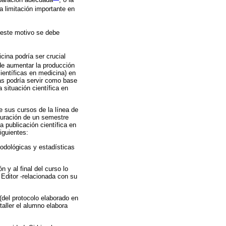
a limitación importante en
 este motivo se debe
cina podría ser crucial
 de aumentar la producción
científicas en medicina) en
as podría servir como base
 situación científica en
e sus cursos de la línea de
 duración de un semestre
 publicación científica en
iguientes:
todológicas y estadísticas
 y al final del curso lo
 Editor -relacionada con su
 (del protocolo elaborado en
taller el alumno elabora