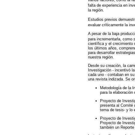
falta de experiencia en inv
la región.
Estudios previos demuestr
evaluar críticamente la inv
A pesar de la baja producc
para incrementarla, como
científica y el crecimiento
los últimos años, comprend
para desarrollar estrategia
nuestra región.
Desde su creación, la carr
Investigación - incentivó l
cada uno - contaban en su 
una revista indizada. Se o
Metodología de la I
para la elaboración 
Proyecto de Investig
presenta al Comité d
tema de tesis- y lo 
Proyecto de Investig
Proyecto de Investig
también un Reporte 