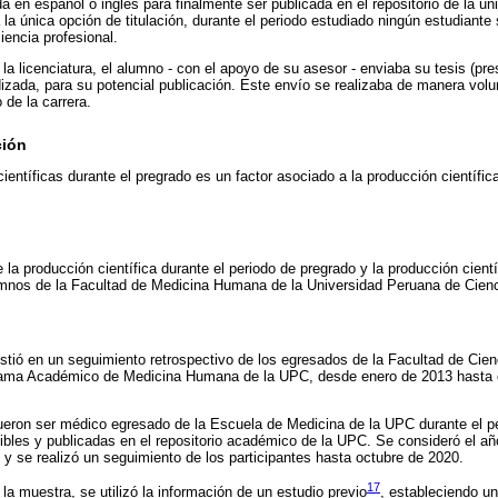
a en español o inglés para finalmente ser publicada en el repositorio de la uni
 la única opción de titulación, durante el periodo estudiado ningún estudiante
ciencia profesional.
 la licenciatura, el alumno - con el apoyo de su asesor - enviaba su tesis (pr
ndizada, para su potencial publicación. Este envío se realizaba de manera vol
de la carrera.
ción
científicas durante el pregrado es un factor asociado a la producción científi
e la producción científica durante el periodo de pregrado y la producción cient
nos de la Facultad de Medicina Humana de la Universidad Peruana de Cienc
istió en un seguimiento retrospectivo de los egresados de la Facultad de Cien
rama Académico de Medicina Humana de la UPC, desde enero de 2013 hasta 
 fueron ser médico egresado de la Escuela de Medicina de la UPC durante el 
ibles y publicadas en el repositorio académico de la UPC. Se consideró el añ
y se realizó un seguimiento de los participantes hasta octubre de 2020.
17
la muestra, se utilizó la información de un estudio previo
, estableciendo u