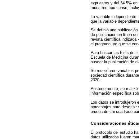
expuestos y del 34.5% en n
muestreo tipo censo; inclu
La variable independiente f
que la variable dependient
Se definió una publicación 
de publicación en línea co
revista científica indizada
el pregrado, ya que se con
Para buscar las tesis de li
Escuela de Medicina duran
buscar la publicación de di
Se recopilaron variables p
sociedad científica durant
2020.
Posteriormente, se realiz
información específica sobr
Los datos se introdujeron e
porcentajes para describir 
prueba de chi cuadrado par
Consideraciones ética
El protocolo del estudio h
datos utilizados fueron m