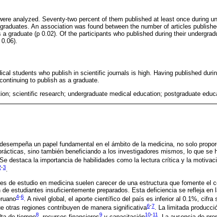
s were analyzed. Seventy-two percent of them published at least once during 
 graduates. An association was found between the number of articles publish
s a graduate (p 0.02). Of the participants who published during their undergra
 0.06).
cal students who publish in scientific journals is high. Having published duri
 continuing to publish as a graduate.
ion; scientific research; undergraduate medical education; postgraduate educ
a desempeña un papel fundamental en el ámbito de la medicina, no solo propor
 prácticas, sino también beneficiando a los investigadores mismos, lo que se
 Se destaca la importancia de habilidades como la lectura crítica y la motivaci
2
-
3
.
s de estudio en medicina suelen carecer de una estructura que fomente el c
n de estudiantes insuficientemente preparados. Esta deficiencia se refleja en
4
-
6
eruano
. A nivel global, el aporte científico del país es inferior al 0.1%, cifra
6
-
7
e otras regiones contribuyen de manera significativa
. La limitada producció
8
9
10
-
11
lta de tiempo
, recursos financieros
y capacitación
. La ausencia de pr