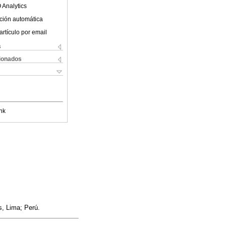
 Analytics
ción automática
artículo por email
s
cionados
nk
s, Lima; Perú.