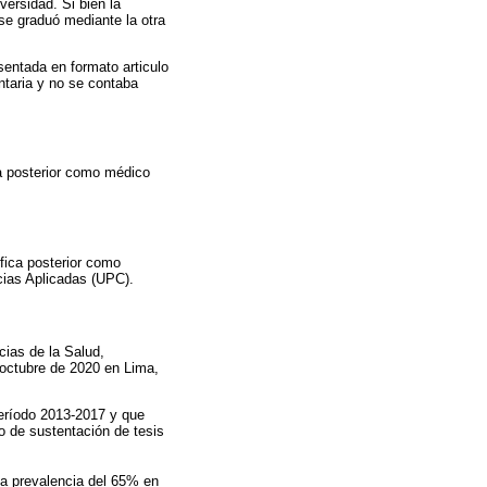
versidad. Si bien la
 se graduó mediante la otra
esentada en formato articulo
untaria y no se contaba
ca posterior como médico
ífica posterior como
ias Aplicadas (UPC).
cias de la Salud,
octubre de 2020 en Lima,
período 2013-2017 y que
o de sustentación de tesis
na prevalencia del 65% en