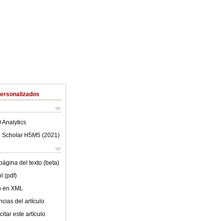
Personalizados
 Analytics
 Scholar H5M5 (
2021
)
ágina del texto (beta)
l (pdf)
lo en XML
cias del artículo
itar este artículo