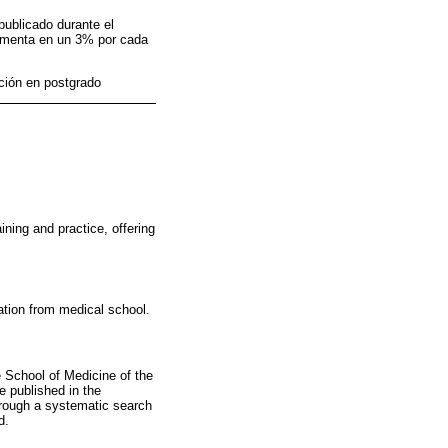
publicado durante el
rementa en un 3% por cada
ción en postgrado
ining and practice, offering
ation from medical school.
 School of Medicine of the
 published in the
through a systematic search
d.