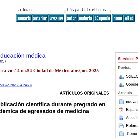
 educación médica
Servicios 
5057
Revista
ica vol.14 no.54 Ciudad de México abr./jun. 2025
SciELO
Google
075057e.2025.54.24607
Articulo
ARTÍCULOS ORIGINALES
nueva p
ublicación científica durante pregrado en
Españo
adémica de egresados de medicina
Artícu
Referen
Como c