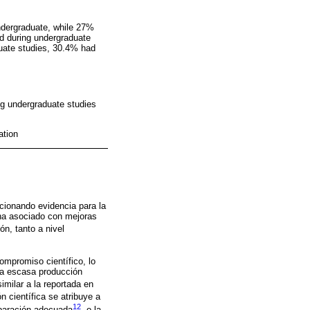
undergraduate, while 27%
ed during undergraduate
duate studies, 30.4% had
ng undergraduate studies
ation
cionando evidencia para la
 ha asociado con mejoras
ón, tanto a nivel
ompromiso científico, lo
 la escasa producción
 similar a la reportada en
n científica se atribuye a
12
eparación adecuada
, o la