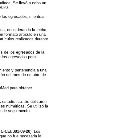
udiada. Se llevó a cabo un
2020.
de los egresados, mientras
fica, considerando la fecha
en formato artículo en una
artículos realizados durante
sis de los egresados de la
e los egresados para
miento y pertenencia a una
ción del mes de octubre de
bMed para obtener
 estadístico. Se utilizaron
les numéricas. Se utilizó la
po de seguimiento.
C-CEI/391-09-20
). Los
 que no fue necesaria la