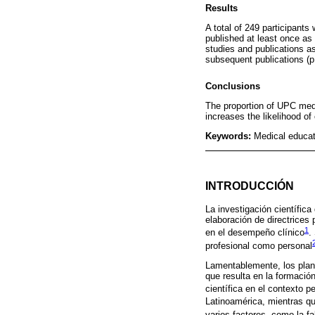
Results
A total of 249 participant
published at least once as
studies and publications a
subsequent publications (p
Conclusions
The proportion of UPC medi
increases the likelihood of
Keywords:
Medical educat
INTRODUCCIÓN
La investigación científic
elaboración de directrices
1
en el desempeño clínico
.
profesional como personal
Lamentablemente, los plane
que resulta en la formació
científica en el contexto p
Latinoamérica, mientras qu
varios factores, como la fa