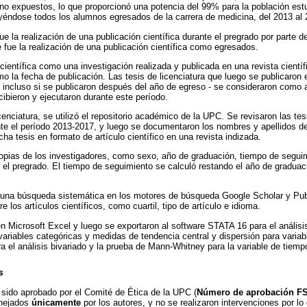
o expuestos, lo que proporcionó una potencia del 99% para la población est
yéndose todos los alumnos egresados de la carrera de medicina, del 2013 al 
ue la realización de una publicación científica durante el pregrado por parte 
e fue la realización de una publicación científica como egresados.
científica como una investigación realizada y publicada en una revista cientí
mo la fecha de publicación. Las tesis de licenciatura que luego se publicaron 
 - incluso si se publicaron después del año de egreso - se consideraron como 
cibieron y ejecutaron durante este período.
cenciatura, se utilizó el repositorio académico de la UPC. Se revisaron las te
te el período 2013-2017, y luego se documentaron los nombres y apellidos d
cha tesis en formato de artículo científico en una revista indizada.
ropias de los investigadores, como sexo, año de graduación, tiempo de segui
e el pregrado. El tiempo de seguimiento se calculó restando el año de gradua
ó una búsqueda sistemática en los motores de búsqueda Google Scholar y Pu
e los artículos científicos, como cuartil, tipo de artículo e idioma.
n Microsoft Excel y luego se exportaron al software STATA 16 para el análisis
variables categóricas y medidas de tendencia central y dispersión para variab
a el análisis bivariado y la prueba de Mann-Whitney para la variable de tiem
s
a sido aprobado por el Comité de Ética de la UPC (
Número de aprobación FS
anejados
únicamente
por los autores, y no se realizaron intervenciones por lo