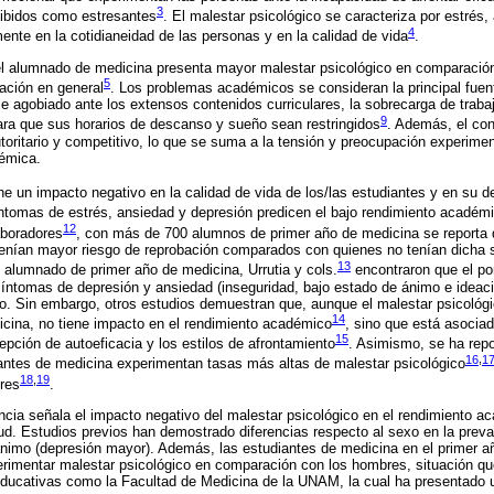
3
cibidos como estresantes
. El malestar psicológico se caracteriza por estrés,
4
nte en la cotidianeidad de las personas y en la calidad de vida
.
 el alumnado de medicina presenta mayor malestar psicológico en comparació
5
lación en general
. Los problemas académicos se consideran la principal fuen
rse agobiado ante los extensos contenidos curriculares, la sobrecarga de trab
9
ara que sus horarios de descanso y sueño sean restringidos
. Además, el con
toritario y competitivo, lo que se suma a la tensión y preocupación experimen
émica.
ene un impacto negativo en la calidad de vida de los/las estudiantes y en s
ntomas de estrés, ansiedad y depresión predicen el bajo rendimiento académ
12
aboradores
, con más de 700 alumnos de primer año de medicina se reporta q
enían mayor riesgo de reprobación comparados con quienes no tenían dicha 
13
n alumnado de primer año de medicina, Urrutia y cols.
encontraron que el por
ntomas de depresión y ansiedad (inseguridad, bajo estado de ánimo e ideaci
. Sin embargo, otros estudios demuestran que, aunque el malestar psicológi
14
icina, no tiene impacto en el rendimiento académico
, sino que está asocia
15
epción de autoeficacia y los estilos de afrontamiento
. Asimismo, se ha rep
16
,
1
iantes de medicina experimentan tasas más altas de malestar psicológico
18
,
19
res
.
ncia señala el impacto negativo del malestar psicológico en el rendimiento 
lud. Estudios previos han demostrado diferencias respecto al sexo en la preva
nimo (depresión mayor). Además, las estudiantes de medicina en el primer año
erimentar malestar psicológico en comparación con los hombres, situación q
 educativas como la Facultad de Medicina de la UNAM, la cual ha presentado