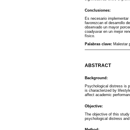
Conclusiones:
Es necesario implementar 
favorezcan el desarrollo d
observado un mayor porcent
coadyuvar en un mejor rend
físico.
Palabras clave:
Malestar 
ABSTRACT
Background:
Psychological distress is 
is characterized by lifest
affect academic performan
Objective:
The objective of this stud
psychological distress and
Method: