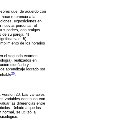
tresores que, de acuerdo con
 hace referencia a la
uaciones, exposiciones en
r nuevas personas, el
n sus padres, con amigos
 de su pareja. 4)
gnificativas. 5)
umplimiento de los horarios
 en el segundo examen
ología), realizados en
uación diseñado y
 de aprendizaje logrado por
25
nfiable
.
 versión 20. Las variables
as variables continuas con
aluar las diferencias entre
ibidos. Debido a que los
normal, se utilizó la
sicológico.