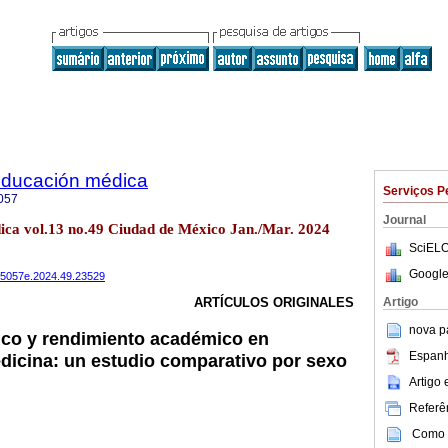
 educación médica
Serviços P
057
Journal
dica vol.13 no.49 Ciudad de México Jan./Mar. 2024
SciELO
Google
075057e.2024.49.23529
Artigo
ARTÍCULOS ORIGINALES
nova p
ico y rendimiento académico en
Espanh
dicina: un estudio comparativo por sexo
Artigo
Referên
Como c