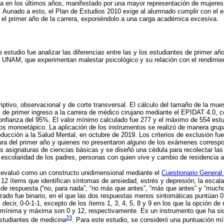
la en los últimos años, manifestado por una mayor representación de mujeres
 Aunado a esto, el Plan de Estudios 2010 exige al alumnado cumplir con el e
n el primer año de la carrera, exponiéndolo a una carga académica excesiva.
te estudio fue analizar las diferencias entre las y los estudiantes de primer añ
a UNAM, que experimentan malestar psicológico y su relación con el rendimi
riptivo, observacional y de corte transversal. El cálculo del tamaño de la mue
s de primer ingreso a la carrera de médico cirujano mediante el EPIDAT 4.0, 
onfianza del 95%. El valor mínimo calculado fue 277 y el máximo de 554 estu
 monoetápico. La aplicación de los instrumentos se realizó de manera grupal
roducción a la Salud Mental, en octubre de 2019. Los criterios de exclusión fu
ura del primer año y quienes no presentaron alguno de los exámenes corresp
as asignaturas de ciencias básicas y se diseñó una cédula para recolectar las
escolaridad de los padres, personas con quien vive y cambio de residencia al 
e evaluó como un constructo unidimensional mediante el
Cuestionario Genera
12 ítems que identifican síntomas de ansiedad, estrés y depresión; la escala
 de respuesta (“no, para nada”, “no más que antes”, “más que antes” y “much
lizado fue binario, en el que las dos respuestas menos sintomáticas puntúan 
decir, 0-0-1-1, excepto de los ítems 1, 3, 4, 5, 8 y 9 en los que la opción de
 mínima y máxima son 0 y 12, respectivamente. Es un instrumento que ha sid
23
studiantes de medicina
. Para este estudio, se consideró una puntuación m