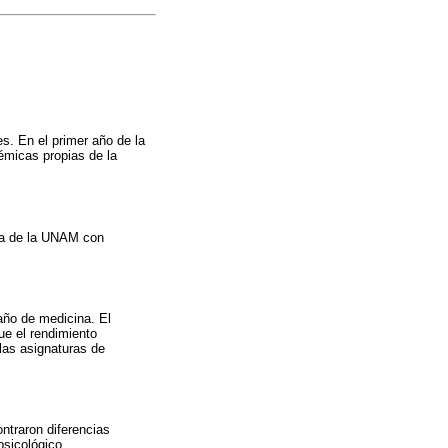
s. En el primer año de la
émicas propias de la
ina de la UNAM con
año de medicina. El
ue el rendimiento
las asignaturas de
ntraron diferencias
psicológico.