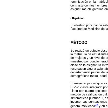
feminización en la matrícu
contraste con los hombres.
asignaturas obligatorias e
Objetivo
El objetivo principal de es
Facultad de Medicina de l
MÉTODO
Se realizó un estudio desc
la matrícula de estudiante
de mujeres y un nivel de c
muestreo por conglomerados
clase de la asignatura Int
recursaban alguna asignat
departamental parcial de l
demográficas (sexo, edad, 
El malestar psicológico s
CGS-12 está integrado por 
Likert con cuatro opciones
método de calificación uti
sintomáticas puntúan 1, es 
inverso. Las puntuaciones
22
general mexicana
y en e