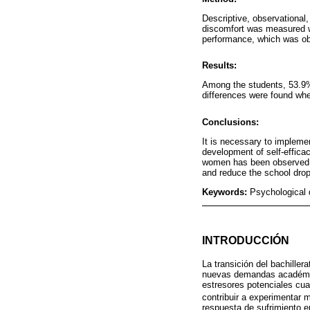
Descriptive, observational
discomfort was measured w
performance, which was ob
Results:
Among the students, 53.9% 
differences were found whe
Conclusions:
It is necessary to implemen
development of self-effica
women has been observed i
and reduce the school dropo
Keywords:
Psychological 
INTRODUCCIÓN
La transición del bachiller
nuevas demandas académic
estresores potenciales cu
contribuir a experimentar 
respuesta de sufrimiento e