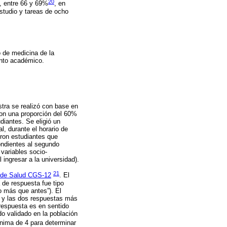
20
, entre 66 y 69%
, en
studio y tareas de ocho
o de medicina de la
ento académico.
stra se realizó con base en
con una proporción del 60%
diantes. Se eligió un
, durante el horario de
eron estudiantes que
ondientes al segundo
 variables socio-
ingresar a la universidad).
21
l de Salud CGS-12
. El
 de respuesta fue tipo
o más que antes”). El
0 y las dos respuestas más
 respuesta es en sentido
o validado en la población
ínima de 4 para determinar