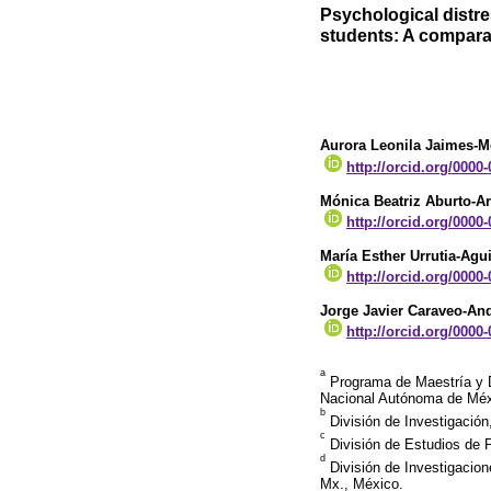
Psychological distr
students: A compara
Aurora Leonila Jaimes-
http://orcid.org/0000
Mónica Beatriz Aburto-Ar
http://orcid.org/0000
María Esther Urrutia-Agui
http://orcid.org/0000
Jorge Javier Caraveo-An
http://orcid.org/0000
a
Programa de Maestría y D
Nacional Autónoma de Méx
b
División de Investigació
c
División de Estudios de 
d
División de Investigacion
Mx., México.