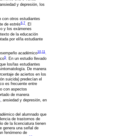
 ansiedad y depresión, los
n con otros estudiantes
6
,
7
te de estrés
. El
ajo y los exámenes
texto de la educación
tada por el/la estudiante
10
,
11
u desempeño académico
.
5
ico
. En un estudio llevado
ue los/las estudiantes
sintomatología. De manera
centaje de aciertos en los
ón suicida) predecían el
co es frecuente entre
do con aspectos
ortado de manera
7
, ansiedad y depresión, en
académico del alumnado que
lencia de trastornos de
 de la licenciatura tienen
ue genera una señal de
 un fenómeno de