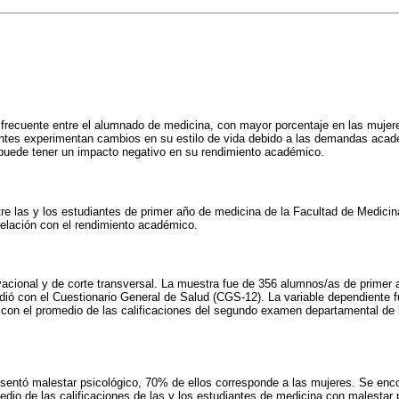
 frecuente entre el alumnado de medicina, con mayor porcentaje en las mujere
iantes experimentan cambios en su estilo de vida debido a las demandas acad
 puede tener un impacto negativo en su rendimiento académico.
ntre las y los estudiantes de primer año de medicina de la Facultad de Medic
relación con el rendimiento académico.
vacional y de corte transversal. La muestra fue de 356 alumnos/as de primer 
dió con el Cuestionario General de Salud (CGS-12). La variable dependiente f
con el promedio de las calificaciones del segundo examen departamental de 
entó malestar psicológico, 70% de ellos corresponde a las mujeres. Se enco
medio de las calificaciones de las y los estudiantes de medicina con malestar 