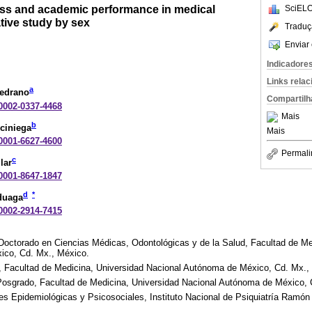
ess and academic performance in medical
SciELO
tive study by sex
Traduç
Enviar 
Indicadore
Links rela
a
Medrano
Compartilh
-0002-0337-4468
Mais
b
ciniega
Mais
-0001-6627-4600
Permali
c
lar
-0001-8647-1847
d
*
duaga
-0002-2914-7415
octorado en Ciencias Médicas, Odontológicas y de la Salud, Facultad de Me
ico, Cd. Mx., México.
n, Facultad de Medicina, Universidad Nacional Autónoma de México, Cd. Mx.,
Posgrado, Facultad de Medicina, Universidad Nacional Autónoma de México, 
es Epidemiológicas y Psicosociales, Instituto Nacional de Psiquiatría Ramón