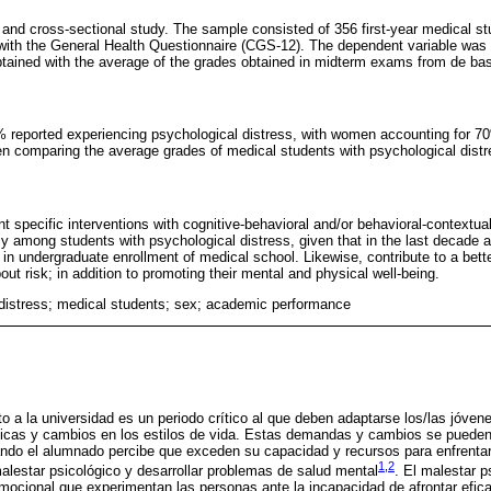
, and cross-sectional study. The sample consisted of 356 first-year medical s
ith the General Health Questionnaire (CGS-12). The dependent variable was
tained with the average of the grades obtained in midterm exams from de ba
reported experiencing psychological distress, with women accounting for 70%
n comparing the average grades of medical students with psychological distr
t specific interventions with cognitive-behavioral and/or behavioral-contextua
cy among students with psychological distress, given that in the last decade 
n undergraduate enrollment of medical school. Likewise, contribute to a bet
ut risk; in addition to promoting their mental and physical well-being.
distress; medical students; sex; academic performance
ato a la universidad es un periodo crítico al que deben adaptarse los/las jóve
as y cambios en los estilos de vida. Estas demandas y cambios se pueden
ando el alumnado percibe que exceden su capacidad y recursos para enfrentar
1
,
2
malestar psicológico y desarrollar problemas de salud mental
. El malestar p
mocional que experimentan las personas ante la incapacidad de afrontar efic