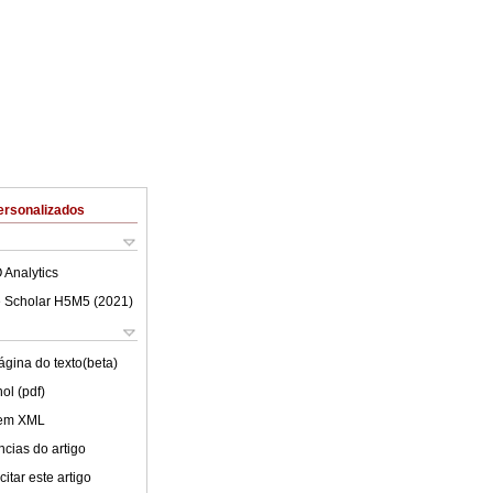
ersonalizados
 Analytics
 Scholar H5M5 (
2021
)
ágina do texto(beta)
ol (pdf)
 em XML
cias do artigo
itar este artigo