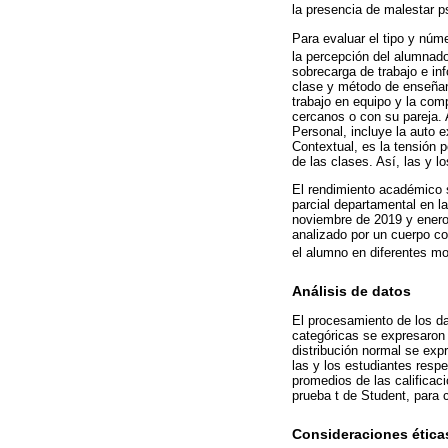
la presencia de malestar p
Para evaluar el tipo y núme
la percepción del alumnado
sobrecarga de trabajo e inf
clase y método de enseñan
trabajo en equipo y la com
cercanos o con su pareja. 
Personal, incluye la auto e
Contextual, es la tensión p
de las clases. Así, las y 
El rendimiento académico 
parcial departamental en l
noviembre de 2019 y enero 
analizado por un cuerpo col
el alumno en diferentes mo
Análisis de datos
El procesamiento de los da
categóricas se expresaron 
distribución normal se exp
las y los estudiantes resp
promedios de las calificac
prueba t de Student, para 
Consideraciones ética