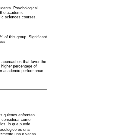
tudents. Psychological
 the academic
sic sciences courses.
 of this group. Significant
ess.
l approaches that favor the
a higher percentage of
ter academic performance
nes quienes enfrentan
 considerar como
los, lo que puede
sicológico es una
azmente una o varias