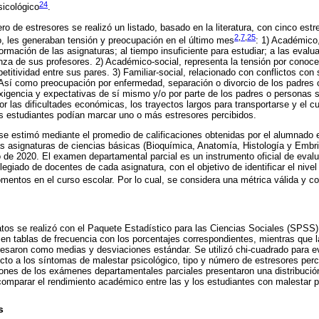
24
sicológico
.
ro de estresores se realizó un listado, basado en la literatura, con cinco es
2
,
7
,
25
, les generaban tensión y preocupación en el último mes
: 1) Académico,
ormación de las asignaturas; al tiempo insuficiente para estudiar; a las eval
za de sus profesores. 2) Académico-social, representa la tensión por conoce
petitividad entre sus pares. 3) Familiar-social, relacionado con conflictos co
Así como preocupación por enfermedad, separación o divorcio de los padres o
xigencia y expectativas de sí mismo y/o por parte de los padres o personas si
or las dificultades económicas, los trayectos largos para transportarse y el c
los estudiantes podían marcar uno o más estresores percibidos.
se estimó mediante el promedio de calificaciones obtenidas por el alumnado
as asignaturas de ciencias básicas (Bioquímica, Anatomía, Histología y Embri
de 2020. El examen departamental parcial es un instrumento oficial de eval
egiado de docentes de cada asignatura, con el objetivo de identificar el nivel
mentos en el curso escolar. Por lo cual, se considera una métrica válida y co
tos se realizó con el Paquete Estadístico para las Ciencias Sociales (SPSS),
en tablas de frecuencia con los porcentajes correspondientes, mientras que l
resaron como medias y desviaciones estándar. Se utilizó chi-cuadrado para ev
ecto a los síntomas de malestar psicológico, tipo y número de estresores perc
iones de los exámenes departamentales parciales presentaron una distribución 
comparar el rendimiento académico entre las y los estudiantes con malestar p
s