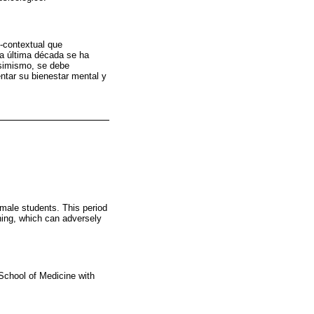
-contextual que
la última década se ha
Asimismo, se debe
ntar su bienestar mental y
male students. This period
ning, which can adversely
School of Medicine with