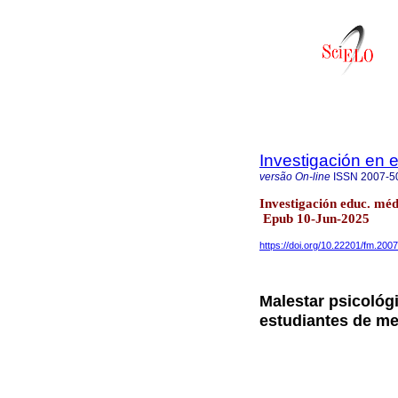
Investigación en
versão On-line
ISSN
2007-5
Investigación educ. mé
Epub 10-Jun-2025
https://doi.org/10.22201/fm.20
Malestar psicológ
estudiantes de me