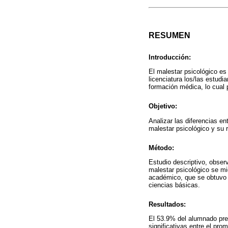
RESUMEN
Introducción:
El malestar psicológico es
licenciatura los/las estud
formación médica, lo cual
Objetivo:
Analizar las diferencias e
malestar psicológico y su 
Método:
Estudio descriptivo, obser
malestar psicológico se mi
académico, que se obtuvo 
ciencias básicas.
Resultados:
El 53.9% del alumnado pres
significativas entre el pro