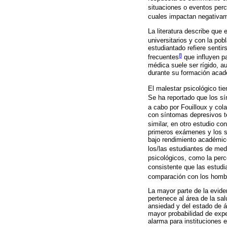
situaciones o eventos per
cuales impactan negativame
La literatura describe que
universitarios y con la pob
estudiantado refiere senti
8
frecuentes
que influyen p
médica suele ser rígido, au
durante su formación acad
El malestar psicológico ti
Se ha reportado que los sí
a cabo por Fouilloux y col
con síntomas depresivos t
similar, en otro estudio co
primeros exámenes y los sí
bajo rendimiento académico
los/las estudiantes de med
psicológicos, como la perc
consistente que las estud
comparación con los homb
La mayor parte de la evide
pertenece al área de la sa
ansiedad y del estado de á
mayor probabilidad de exp
alarma para instituciones