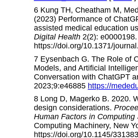
6 Kung TH, Cheatham M, Medeni
(2023) Performance of ChatGP
assisted medical education u
Digital Health
2(2): e0000198.
https://doi.org/10.1371/journa
7 Eysenbach G. The Role of 
Models, and Artificial Intellig
Conversation with ChatGPT an
2023;9:e46885
https://mededu
8 Long D, Magerko B. 2020. W
design considerations.
Procee
Human Factors in Computing 
Computing Machinery, New Yo
https://doi.org/10.1145/3313