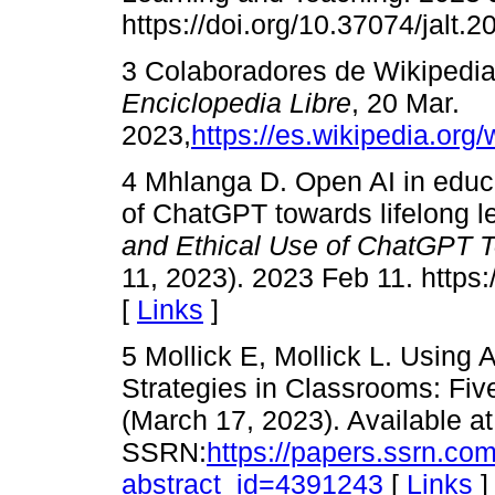
https://doi.org/10.37074/jalt.2
3 Colaboradores de Wikipedia. “
Enciclopedia Libre
, 20 Mar.
2023,
https://es.wikipedia.org/w
4 Mhlanga D. Open AI in educa
of ChatGPT towards lifelong l
and Ethical Use of ChatGPT T
11, 2023). 2023 Feb 11. https
[
Links
]
5 Mollick E, Mollick L. Using 
Strategies in Classrooms: Fiv
(March 17, 2023). Available at
SSRN:
https://papers.ssrn.co
abstract_id=4391243
[
Links
]