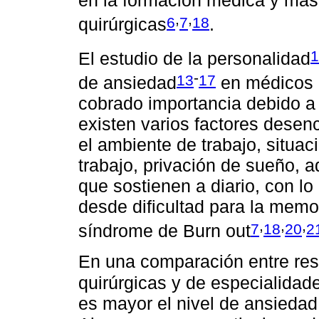
en la formación médica y má
,
,
6
7
18
quirúrgicas
.
1
El estudio de la personalidad
-
13
17
de ansiedad
en médicos r
cobrado importancia debido a
existen varios factores dese
el ambiente de trabajo, situa
trabajo, privación de sueño, 
que sostienen a diario, con l
desde dificultad para la memo
,
,
,
7
18
20
2
síndrome de Burn out
En una comparación entre res
quirúrgicas y de especialidad
es mayor el nivel de ansiedad