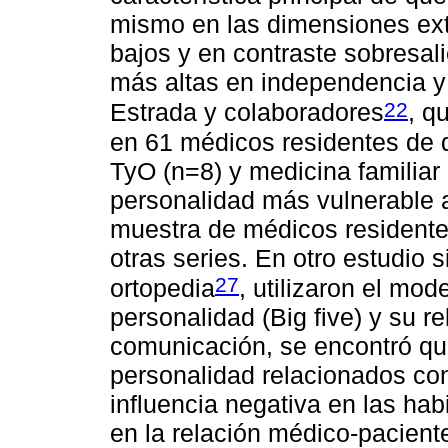
mismo en las dimensiones ext
bajos y en contraste sobresa
más altas en independencia y 
22
Estrada y colaboradores
, q
en 61 médicos residentes de 
TyO (n=8) y medicina familiar 
personalidad más vulnerable a 
muestra de médicos residente
otras series. En otro estudio 
27
ortopedia
, utilizaron el mod
personalidad (Big five) y su r
comunicación, se encontró qu
personalidad relacionados con 
influencia negativa en las ha
en la relación médico-pacient