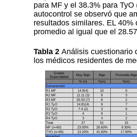
para MF y el 38.3% para TyO 
autocontrol se observó que a
resultados similares. EL 40% 
promedio al igual que el 28.5
Tabla 2
Análisis cuestionario
los médicos residentes de med
Grado/
Muy Bajo
Bajo
Promedio Bajo
Especialidad
% (n)
%(n)
%(n)
Extraversión
R1 MF
14.8(4)
10
0
R2 MF
11.11 (3)
8
3
R3 MF
25.93 (7)
8
2
R1 TyO
14.81(4)
9
7
R2 TyO
7.4 (2)
3
0
R3 TyO
4
9
1
R4 TyO
3
4
2
Total
27
51
15
MF (n=60)
23.00%
26.60%
8.30%
TYO (n=56)
23.20%
41.60%
17.90%
Ansiedad