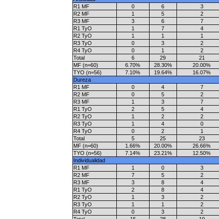
R1 MF
0
6
3
R2 MF
1
5
2
R3 MF
3
6
7
R1 TyO
1
7
4
R2 TyO
1
1
1
R3 TyO
0
3
2
R4 TyO
0
1
2
Total
6
29
21
MF (n=60)
6.70%
28.30%
20.00%
TYO (n=56)
7.10%
19.64%
16.07%
Dureza
R1 MF
0
4
7
R2 MF
0
5
2
R3 MF
1
3
7
R1 TyO
2
5
4
R2 TyO
1
2
2
R3 TyO
1
4
0
R4 TyO
0
2
1
Total
5
25
23
MF (n=60)
1.66%
20.00%
26.66%
TYO (n=56)
7.14%
23.21%
12.50%
Individualidad
R1 MF
1
0
3
R2 MF
7
5
2
R3 MF
3
8
4
R1 TyO
2
8
4
R2 TyO
1
3
2
R3 TyO
1
1
2
R4 TyO
0
3
2
Total
15
28
19