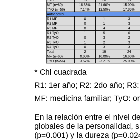
MF (n=60)
18.33%
21.66%
15.00%
TYO (n=56)
7.14%
12.50%
17.85%
Autocontrol
R1 MF
0
1
3
R2 MF
0
1
3
R3 MF
0
4
4
R1 TyO
1
5
6
R2 TyO
0
3
2
R3 TyO
1
2
3
R4 TyO
0
3
3
Total
2
19
24
MF (n=60)
0.00%
10.00%
16.66%
TYO (n=56)
3.57%
23.21%
25.00%
* Chi cuadrada
R1: 1er año; R2: 2do año; R3:
MF: medicina familiar; TyO: or
En la relación entre el nivel 
globales de la personalidad, 
(p=0.001) y la dureza (p=0.02