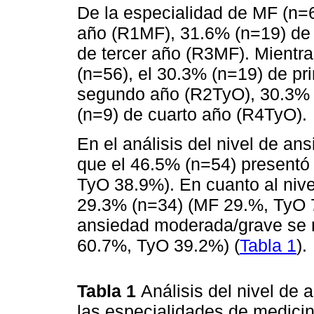
De la especialidad de MF (n=6
año (R1MF), 31.6% (n=19) de
de tercer año (R3MF). Mientra
(n=56), el 30.3% (n=19) de p
segundo año (R2TyO), 30.3% 
(n=9) de cuarto año (R4TyO).
En el análisis del nivel de an
que el 46.5% (n=54) presentó
TyO 38.9%). En cuanto al nive
29.3% (n=34) (MF 29.%, TyO 7
ansiedad moderada/grave se 
60.7%, TyO 39.2%) (
Tabla 1
).
Tabla 1
Análisis del nivel de
las especialidades de medicin