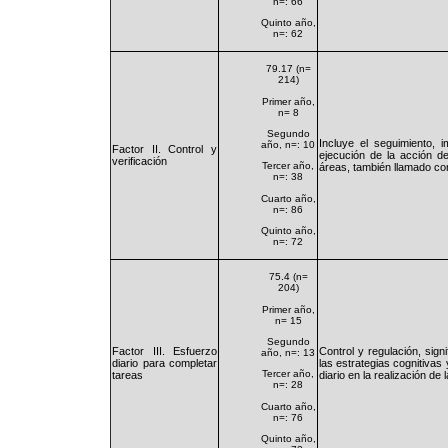
n=: 66
Quinto año,
n=: 62
79.17 (n=
214)
Primer año,
n= 8
Segundo
Incluye el seguimiento, 
año, n=: 10
Factor II. Control y
ejecución de la acción d
verificación
Tercer año,
áreas, también llamado cont
n=: 38
Cuarto año,
n=: 86
Quinto año,
n=: 72
75.4 (n=
204)
Primer año,
n= 15
Segundo
Factor III. Esfuerzo
Control y regulación, sig
año, n=: 13
diario para completar
las estrategias cognitivas
Tercer año,
tareas
diario en la realización de 
n=: 28
Cuarto año,
n=: 76
Quinto año,