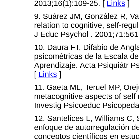
2013;16(1):109-25. [
Links
]
9. Suárez JM, González R, Vall
relation to cognitive, self-regu
J Educ Psychol . 2001;71:561
10. Daura FT, Difabio de Angl
psicométricas de la Escala de
Aprendizaje. Acta Psiquiátr P
[
Links
]
11. Gaeta ML, Teruel MP, Oreju
metacognitive aspects of self 
Investig Psicoeduc Psicopeda
12. Santelices L, Williams C,
enfoque de autorregulación d
conceptos científicos en estud