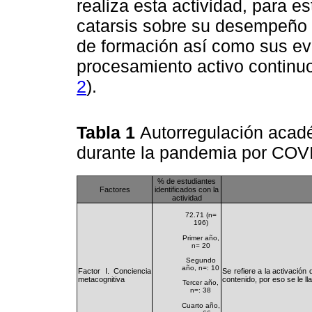
realiza esta actividad, para es
catarsis sobre su desempeño
de formación así como sus ev
procesamiento activo continuo
2
).
Tabla 1
Autorregulación acad
durante la pandemia por COV
% de estudiantes
Factores
identificados con la
actividad
72.71 (n=
196)
Primer año,
n= 20
Segundo
año, n=: 10
Factor I. Conciencia
Se refiere a la activación
metacognitiva
contenido, por eso se le l
Tercer año,
n=: 38
Cuarto año,