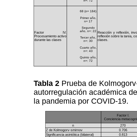
n=: 72
68 (n= 184)
Primer año,
n= 17
Segundo
año, n=: 22
Factor IV.
Reacción y reflexión, inv
Procesamiento activo
reflexión sobre la tarea, 
Tercer año,
durante las clases
clases.
n=: 30
Cuarto año,
n=: 43
Quinto año,
n=: 72
Tabla 2
Prueba de Kolmogorv-
autorregulación académica de
la pandemia por COVID-19.
Factor I.
Conciencia metacogni
n
270
Z de Kolmogorv-smirnov
0.706
Significancia asintótica (bilateral)
0.813