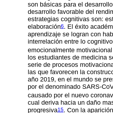
son básicas para el desarroll
desarrollo favorable del rend
estrategias cognitivas son: es
6
elaboración
. El éxito académ
aprendizaje se logran con habi
interrelación entre lo cognitiv
emocionalmente motivacional 
los estudiantes de medicina s
serie de procesos motivaciona
las que favorecen la construcc
año 2019, en el mundo se pr
por el denominado SARS-CoV-2,
causado por el nuevo corona
cual deriva hacia un daño masi
15
progresiva
. Con la aparici