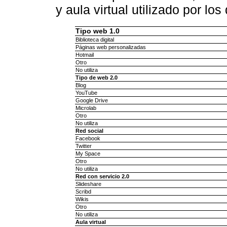
y aula virtual utilizado por lo
Tipo web 1.0
Biblioteca digital
Páginas web personalizadas
Hotmail
Otro
No utiliza
Tipo de web 2.0
Blog
YouTube
Google Drive
Microlab
Otro
No utiliza
Red social
Facebook
Twitter
My Space
Otro
No utiliza
Red con servicio 2.0
Slideshare
Scribd
Wikis
Otro
No utiliza
Aula virtual