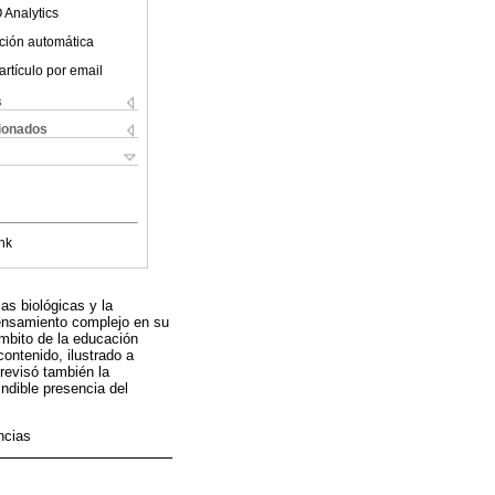
 Analytics
ción automática
artículo por email
s
cionados
nk
as biológicas y la
ensamiento complejo en su
ámbito de la educación
ontenido, ilustrado a
revisó también la
ndible presencia del
ncias