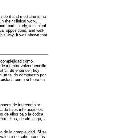
evident and medicine is no
 their clinical work.
e particularly, in clinical
al oppositions, and well-
his way, it was shown that
a complejidad como
de intentar volver sencilla
fícil de entender, hoy
n un tejido compuesto por
 aislada como si fuera un
paces de intercambiar
a de tales interacciones
s de ellos bajo la óptica
ntre ellas, desde luego, la
o de la complejidad. Si se
revalente no satisface más