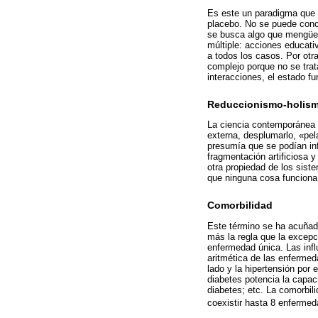
Es este un paradigma que 
placebo. No se puede conce
se busca algo que mengüe l
múltiple: acciones educati
a todos los casos. Por otr
complejo porque no se trat
interacciones, el estado fun
Reduccionismo-holis
La ciencia contemporánea es
externa, desplumarlo, «pela
presumía que se podían infe
fragmentación artificiosa 
otra propiedad de los sist
que ninguna cosa funciona 
Comorbilidad
Este término se ha acuñad
más la regla que la excepc
enfermedad única. Las infl
aritmética de las enfermed
lado y la hipertensión por e
diabetes potencia la capaci
diabetes; etc. La comorbil
coexistir hasta 8 enferme