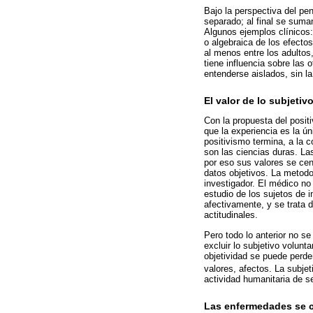
Bajo la perspectiva del pe
separado; al final se suma
Algunos ejemplos clínicos:
o algebraica de los efecto
al menos entre los adulto
tiene influencia sobre las 
entenderse aislados, sin la
El valor de lo subjetiv
Con la propuesta del posit
que la experiencia es la ú
positivismo termina, a la c
son las ciencias duras. Las
por eso sus valores se cent
datos objetivos. La metodol
investigador. El médico no
estudio de los sujetos de 
afectivamente, y se trata 
actitudinales.
Pero todo lo anterior no s
excluir lo subjetivo volun
objetividad se puede perde
valores, afectos. La subje
actividad humanitaria de se
Las enfermedades se 