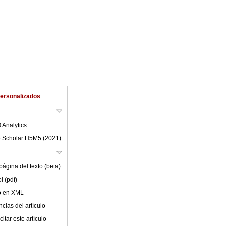
Personalizados
 Analytics
 Scholar H5M5 (
2021
)
ágina del texto (beta)
l (pdf)
lo en XML
cias del artículo
itar este artículo