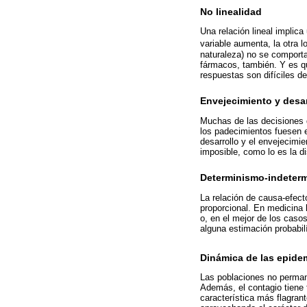
No linealidad
Una relación lineal implica
variable aumenta, la otra 
naturaleza) no se comporta
fármacos, también. Y es qu
respuestas son difíciles de
Envejecimiento y desar
Muchas de las decisiones 
los padecimientos fuesen e
desarrollo y el envejecimi
imposible, como lo es la 
Determinismo-indeter
La relación de causa-efect
proporcional. En medicina 
o, en el mejor de los caso
alguna estimación probabil
Dinámica de las epide
Las poblaciones no perman
Además, el contagio tiene
característica más flagran