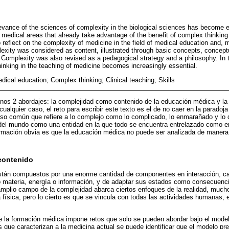
elevance of the sciences of complexity in the biological sciences has become 
edical areas that already take advantage of the benefit of complex thinking in
 reflect on the complexity of medicine in the field of medical education and, mor
lexity was considered as content, illustrated through basic concepts, conceptu
omplexity was also revised as a pedagogical strategy and a philosophy. In t
inking in the teaching of medicine becomes increasingly essential.
ical education; Complex thinking; Clinical teaching; Skills
enos 2 abordajes: la complejidad como contenido de la educación médica y l
ualquier caso, el reto para escribir este texto es el de no caer en la paradoja 
uso común que refiere a lo complejo como lo complicado, lo enmarañado y lo di
el mundo como una entidad en la que todo se encuentra entrelazado como e
afirmación obvia es que la educación médica no puede ser analizada de manera
contenido
tán compuestos por una enorme cantidad de componentes en interacción, ca
no materia, energía o información, y de adaptar sus estados como consecuenci
 amplio campo de la complejidad abarca ciertos enfoques de la realidad, mucho
física, pero lo cierto es que se vincula con todas las actividades humanas, e
e la formación médica impone retos que solo se pueden abordar bajo el model
as que caracterizan a la medicina actual se puede identificar que el modelo p