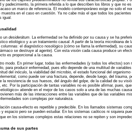
d y padecimiento, la primera referida a lo que describen los libros y que no 
er acaso un marco de referencia. El modelo contemporáneo exige no solo el n
ue muestra en el caso en cuestión. Ya no cabe más el que todos los paciente
 igual.
usalidad
do un
desiderátum
. La enfermedad se ha definido por su causa y se ha preferi
stico etiológico y a un tratamiento causal. A partir de la teoría microbiana de
3 columnas: el diagnóstico nosológico (cómo se llama la enfermedad), su cau
fármaco se destruye al agente). Con esta visión cada causa produce un efect
cto es proporcional a la causa.
ro modo. En primer lugar, todas las enfermedades (y todos los efectos) son 
o, para producir enfermedad, pues ello depende de una multitud de variables
itud del inóculo, la viabilidad del microbio, el estado funcional del organismo 
lemental, como puede ser una fractura, depende, desde luego, del trauma, p
 de la resistencia de sus huesos, del ángulo del golpe, de la calidad de su visi
o, etc. Por la participación de tantas variables no es posible afirmar, pues, qu
 «etiológico» atiende en el mejor de los casos solo a una de las muchas cau
vienen más de las interacciones entre las variables que de las variables mi
nfermedades son complejas por naturaleza.
lación causa-efecto es repetible y predecible. En los llamados sistemas com
y espacio pero se pueden estudiar. En los sistemas caóticos ni siquiera pued
que en los sistemas complejos estas relaciones no se repiten y son impredec
 suma de sus partes