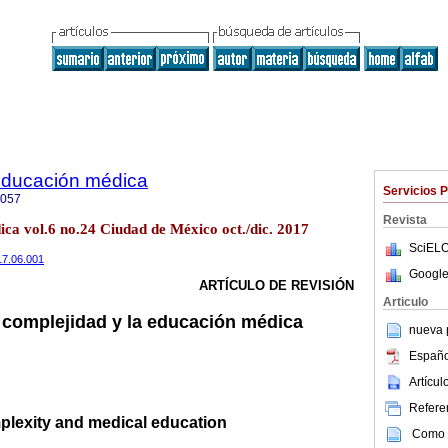
 educación médica
Servicios 
5057
Revista
ica vol.6 no.24 Ciudad de México oct./dic. 2017
SciELO
017.06.001
Google
ARTÍCULO DE REVISIÓN
Articulo
a complejidad y la educación médica
nueva p
Españo
Artícu
Referen
plexity and medical education
Como c