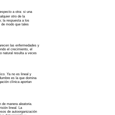
especto a otra: si una
alquier otro de la
; la respuesta a los
s de modo que tales
arecen las enfermedades y
ndo el crecimiento, el
o natural resulta a veces
ico. Ya no es lineal y
idumbre es la que domina
gación clínica aportan
 de manera aleatoria.
sión lineal. La
cesos de autoorganización