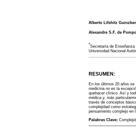
Alberto Lifshitz Guinzbe
Alexandre S.F. de Pomp
a
Secretaría de Enseñanza 
Universidad Nacional Aut
RESUMEN:
En los últimos 20 años se h
medicina no es la excepci
quehacer clínico. Así y to
médica y, más particularme
través de conceptos básic
complejidad como estrategi
pensamiento complejo en l
Palabras Clave:
Compleji