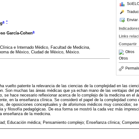
SciELO
Traduc
Enviar 
a
*
rg
Indicadore
a
oso García-Cohen
Links rela
Compartir
Clínica e Internado Médico, Facultad de Medicina,
ónoma de México, Ciudad de México, México.
Otros
Otros
Permali
a vuelto patente la relevancia de las ciencias de la complejidad en las cienci
ón. Son muchas las áreas médicas que ya echan mano de las ventajas del p
do, se hace necesario reflexionar acerca de lo complejo de la medicina en el 
nte, en la enseñanza clínica. Se consideró el papel de la complejidad como c
os, de oposiciones conceptuales y de aforismos médicos muy conocidos; se 
a y filosofía pedagógicas. De esa forma se mostró la cada vez más impresci
a enseñanza de la medicina.
dad; Educación médica; Pensamiento complejo; Enseñanza clínica; Compete