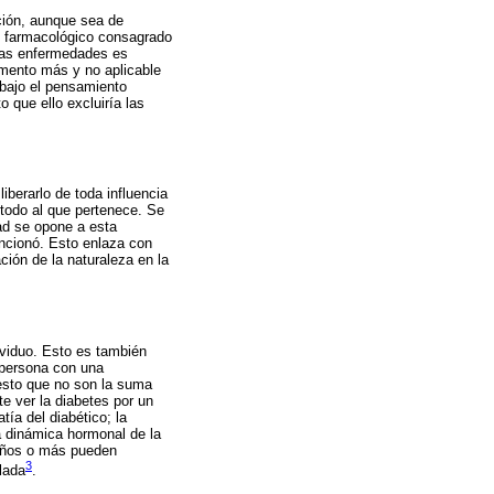
ción, aunque sea de
to farmacológico consagrado
 las enfermedades es
emento más y no aplicable
 bajo el pensamiento
 que ello excluiría las
iberarlo de toda influencia
 todo al que pertenece. Se
dad se opone a esta
encionó. Esto enlaza con
ión de la naturaleza en la
ividuo. Esto es también
 persona con una
uesto que no son la suma
e ver la diabetes por un
tía del diabético; la
la dinámica hormonal de la
 años o más pueden
3
lada
.