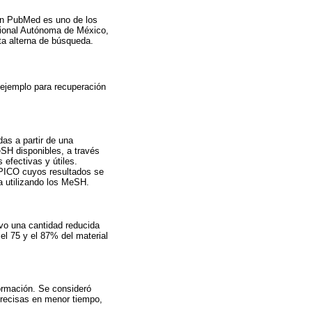
bien PubMed es uno de los
acional Autónoma de México,
ta alterna de búsqueda.
 ejemplo para recuperación
as a partir de una
eSH disponibles, a través
 efectivas y útiles.
 PICO cuyos resultados se
 utilizando los MeSH.
vo una cantidad reducida
 el 75 y el 87% del material
formación. Se consideró
recisas en menor tiempo,