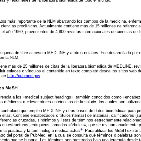
stas y resúmenes de la literatura biomédica de todo el mundo.
os más importante de la NLM abarcando los campos de la medicina, enferme
y ciencias preclínicas. Actualmente contiene más de 15 millones de referencia
e el año 1960, provenientes de 4,800 revistas internacionales de ciencias de l
queda de libre acceso a MEDLINE y a otros enlaces. Fue desarrollado por el
 en la NLM.
e más de 25 millones de citas de la literatura biomédica de MEDLINE, revist
luir enlaces o vínculos al contenido en texto completo desde los sitios web d
lace
http://pubmed.gov
.
los MeSH
rencia a los «medical subject headings», también conocidos como «encabez
s médicos» o «descriptores en ciencias de la salud», los cuales son utilizad
 controlado que emplea MEDLINE y otras bases de datos biomédicas para pro
 ellas. Contiene encabezados o títulos (temas) de materias, calificadores (
referencias cruzadas, sinónimos y listas de términos estrechamente relacion
 en estructuras jerárquicas llamadas «árboles», que se revisan anualmente 
4
de la práctica y la terminología médica actual
. Para utilizar los MeSH exist
ro del portal de PubMed, en la cual se consulta qué términos o palabras son
pto que se busque. Los términos son mostrados bajo una jerarquía desde 