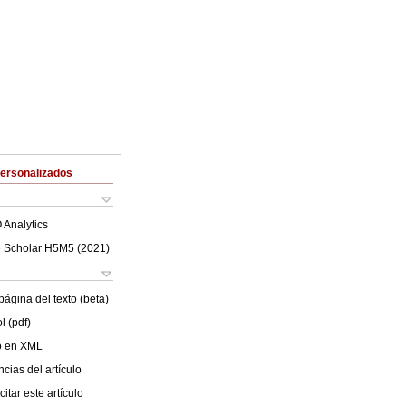
Personalizados
 Analytics
 Scholar H5M5 (
2021
)
ágina del texto (beta)
l (pdf)
lo en XML
cias del artículo
itar este artículo