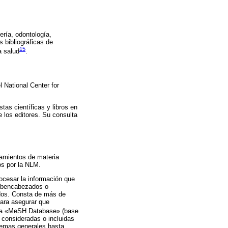
ría, odontología,
s bibliográficas de
15
a salud
.
 National Center for
as científicas y libros en
e los editores. Su consulta
amientos de materia
os por la NLM.
cesar la información que
subencabezados o
ados. Consta de más de
para asegurar que
e la «MeSH Database» (base
 consideradas o incluidas
temas generales hasta