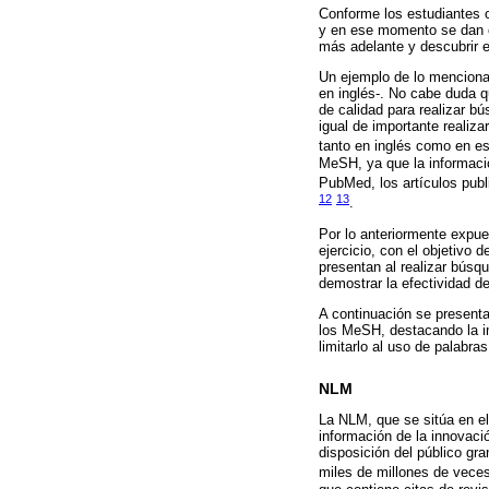
Conforme los estudiantes 
y en ese momento se dan c
más adelante y descubrir e
Un ejemplo de lo menciona
en inglés-. No cabe duda 
de calidad para realizar b
igual de importante realiza
tanto en inglés como en e
MeSH, ya que la informació
PubMed, los artículos publ
12
13
.
Por lo anteriormente expue
ejercicio, con el objetivo
presentan al realizar bús
demostrar la efectividad d
A continuación se present
los MeSH, destacando la i
limitarlo al uso de palabr
NLM
La NLM, que se sitúa en el
información de la innovac
disposición del público gr
miles de millones de vece