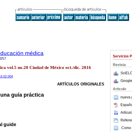
 educación médica
Servicios 
5057
Revista
ica vol.5 no.20 Ciudad de México oct./dic. 2016
SciELO
016.02.004
Google
ARTÍCULOS ORIGINALES
Articulo
una guía práctica
nueva p
Españo
Artícu
Referen
al guide
Como c