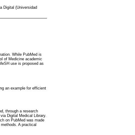
 Digital (Universidad
ormation. While PubMed is
ol of Medicine academic
er MeSH use is proposed as
ng an example for efficient
d, through a research
ia Digital Medical Library.
search on PubMed was made
methods. A practical