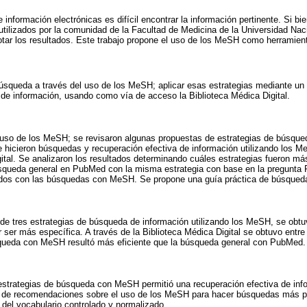
 información electrónicas es difícil encontrar la información pertinente. Si 
utilizados por la comunidad de la Facultad de Medicina de la Universidad N
tar los resultados. Este trabajo propone el uso de los MeSH como herramien
 búsqueda a través del uso de los MeSH; aplicar esas estrategias mediante un
 de información, usando como vía de acceso la Biblioteca Médica Digital.
 uso de los MeSH; se revisaron algunas propuestas de estrategias de búsqued
e hicieron búsquedas y recuperación efectiva de información utilizando los M
ital. Se analizaron los resultados determinando cuáles estrategias fueron más
squeda general en PubMed con la misma estrategia con base en la pregunta
dos con las búsquedas con MeSH. Se propone una guía práctica de búsqueda
de tres estrategias de búsqueda de información utilizando los MeSH, se obtu
or ser más específica. A través de la Biblioteca Médica Digital se obtuvo entre
queda con MeSH resultó más eficiente que la búsqueda general con PubMed.
s estrategias de búsqueda con MeSH permitió una recuperación efectiva de in
ie de recomendaciones sobre el uso de los MeSH para hacer búsquedas más p
del vocabulario controlado y normalizado.