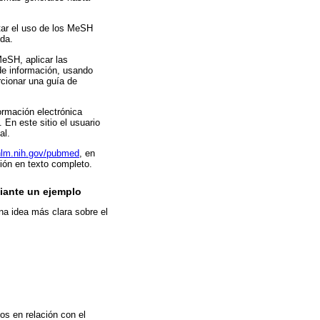
tar el uso de los MeSH
da.
MeSH, aplicar las
de información, usando
cionar una guía de
ormación electrónica
. En este sitio el usuario
al.
.nlm.nih.gov/pubmed
, en
ión en texto completo.
iante un ejemplo
na idea más clara sobre el
os en relación con el