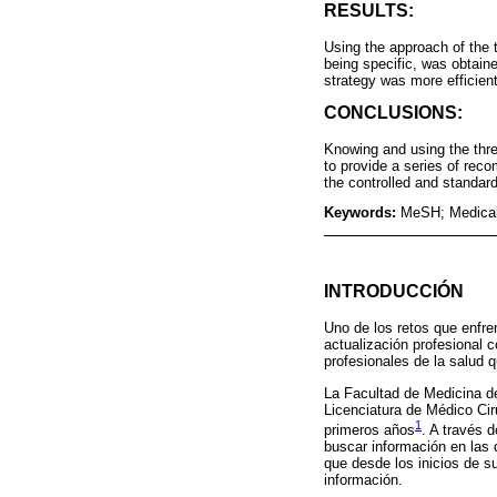
RESULTS:
Using the approach of the 
being specific, was obtain
strategy was more efficie
CONCLUSIONS:
Knowing and using the thre
to provide a series of rec
the controlled and standar
Keywords:
MeSH; Medical 
INTRODUCCIÓN
Uno de los retos que enfren
actualización profesional 
profesionales de la salud 
La Facultad de Medicina d
Licenciatura de Médico Cir
1
primeros años
. A través 
buscar información en las 
que desde los inicios de s
información.