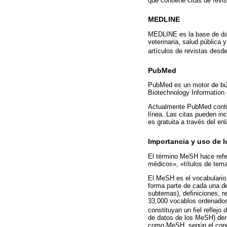
que contiene citas de revi
MEDLINE
MEDLINE es la base de dat
veterinaria, salud pública 
artículos de revistas desd
PubMed
PubMed es un motor de bús
Biotechnology Information
Actualmente PubMed contien
línea. Las citas pueden inc
es gratuita a través del en
Importancia y uso de 
El término MeSH hace refe
médicos», «títulos de tema
El MeSH es el vocabulario
forma parte de cada una de
subtemas), definiciones, 
33,000 vocablos ordenados
constituyan un fiel reflejo 
de datos de los MeSH) dent
como MeSH, según el conce