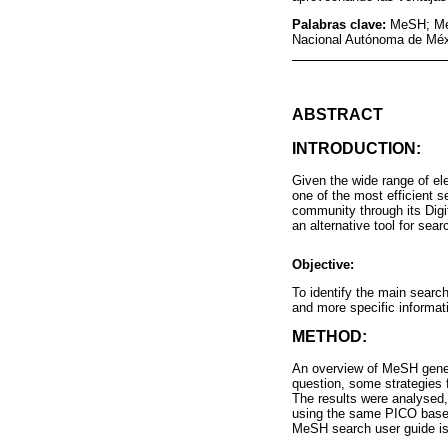
Palabras clave:
MeSH; Med
Nacional Autónoma de Méx
ABSTRACT
INTRODUCTION:
Given the wide range of ele
one of the most efficient
community through its Digit
an alternative tool for sear
Objective:
To identify the main searc
and more specific informati
METHOD:
An overview of MeSH gener
question, some strategies f
The results were analysed
using the same PICO based
MeSH search user guide is