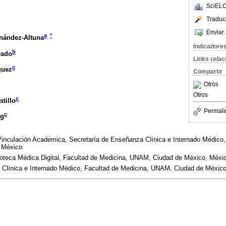
SciELO
Traduc
Enviar 
a
*
rnández-Altuna
Indicadore
b
rado
Links rela
c
guez
Compartir
Otros
Otros
c
tillo
Permali
c
rg
inculación Académica, Secretaría de Enseñanza Clínica e Internado Médico,
 México
oteca Médica Digital, Facultad de Medicina, UNAM, Ciudad de México, Méxi
Clínica e Internado Médico, Facultad de Medicina, UNAM, Ciudad de Méxic