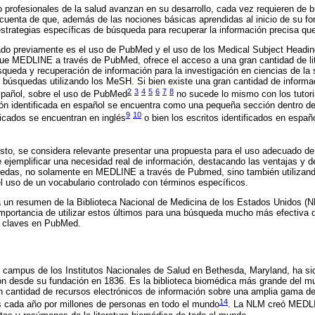
o profesionales de la salud avanzan en su desarrollo, cada vez requieren de
uenta de que, además de las nociones básicas aprendidas al inicio de su fo
strategias específicas de búsqueda para recuperar la información precisa que
do previamente es el uso de PubMed y el uso de los Medical Subject Headin
que MEDLINE a través de PubMed, ofrece el acceso a una gran cantidad de lit
úsqueda y recuperación de información para la investigación en ciencias de la
r búsquedas utilizando los MeSH. Si bien existe una gran cantidad de informac
2
3
4
5
6
7
8
spañol, sobre el uso de PubMed
no sucede lo mismo con los tutori
n identificada en español se encuentra como una pequeña sección dentro de 
9
10
icados se encuentran en inglés
o bien los escritos identificados en espa
sto, se considera relevante presentar una propuesta para el uso adecuado d
 de ejemplificar una necesidad real de información, destacando las ventajas y 
quedas, no solamente en MEDLINE a través de Pubmed, sino también utilizan
el uso de un vocabulario controlado con términos específicos.
a un resumen de la Biblioteca Nacional de Medicina de los Estados Unidos
mportancia de utilizar estos últimos para una búsqueda mucho más efectiva 
as claves en PubMed.
 campus de los Institutos Nacionales de Salud en Bethesda, Maryland, ha si
ión desde su fundación en 1836. Es la biblioteca biomédica más grande del m
an cantidad de recursos electrónicos de información sobre una amplia gama 
14
s cada año por millones de personas en todo el mundo
. La NLM creó MEDLI