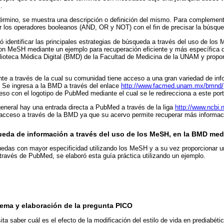
.
érmino, se muestra una descripción o definición del mismo. Para complemen
r los operadores booleanos (AND, OR y NOT) con el fin de precisar la búsque
ó identificar las principales estrategias de búsqueda a través del uso de los 
on MeSH mediante un ejemplo para recuperación eficiente y más específica 
lioteca Médica Digital (BMD) de la Facultad de Medicina de la UNAM y propor
nte a través de la cual su comunidad tiene acceso a una gran variedad de inf
 Se ingresa a la BMD a través del enlace
http://www.facmed.unam.mx/bmnd/
so con el logotipo de PubMed mediante el cual se le redirecciona a este port
 general hay una entrada directa a PubMed a través de la liga
http://www.ncbi
l acceso a través de la BMD ya que su acervo permite recuperar más informac
ueda de información a través del uso de los MeSH, en la BMD med
quedas con mayor especificidad utilizando los MeSH y a su vez proporcionar u
ravés de PubMed, se elaboró esta guía práctica utilizando un ejemplo.
tema y elaboración de la pregunta PICO
 saber cuál es el efecto de la modificación del estilo de vida en prediabétic