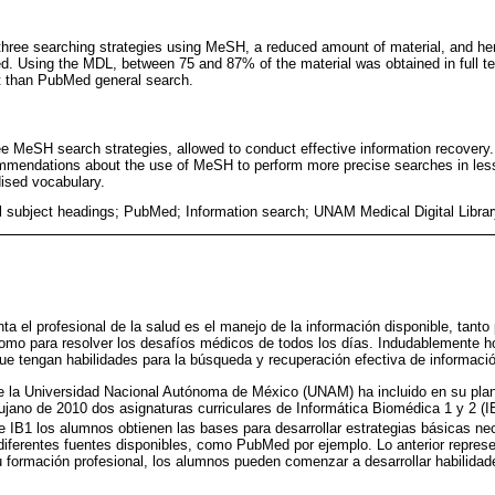
three searching strategies using MeSH, a reduced amount of material, and he
ed. Using the MDL, between 75 and 87% of the material was obtained in full 
nt than PubMed general search.
e MeSH search strategies, allowed to conduct effective information recovery.
ommendations about the use of MeSH to perform more precise searches in less
dised vocabulary.
subject headings; PubMed; Information search; UNAM Medical Digital Librar
ta el profesional de la salud es el manejo de la información disponible, tanto
como para resolver los desafíos médicos de todos los días. Indudablemente h
que tengan habilidades para la búsqueda y recuperación efectiva de informaci
e la Universidad Nacional Autónoma de México (UNAM) ha incluido en su plan
ujano de 2010 dos asignaturas curriculares de Informática Biomédica 1 y 2 (I
de IB1 los alumnos obtienen las bases para desarrollar estrategias básicas n
diferentes fuentes disponibles, como PubMed por ejemplo. Lo anterior represe
u formación profesional, los alumnos pueden comenzar a desarrollar habilidad