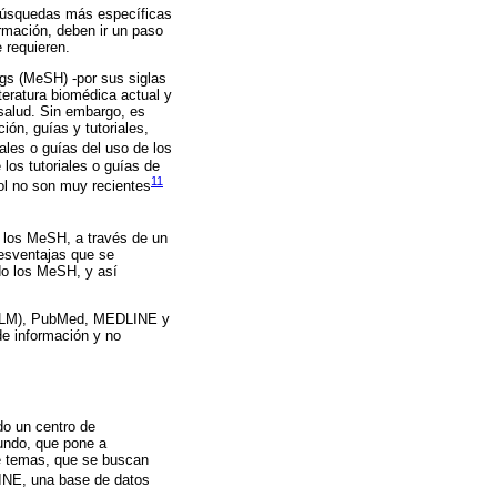
 búsquedas más específicas
rmación, deben ir un paso
 requieren.
gs (MeSH) -por sus siglas
eratura biomédica actual y
 salud. Sin embargo, es
ión, guías y tutoriales,
ales o guías del uso de los
los tutoriales o guías de
11
ñol no son muy recientes
e los MeSH, a través de un
desventajas que se
do los MeSH, y así
 (NLM), PubMed, MEDLINE y
de información y no
do un centro de
undo, que pone a
de temas, que se buscan
NE, una base de datos