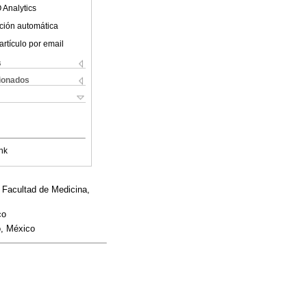
 Analytics
ción automática
artículo por email
s
cionados
nk
 Facultad de Medicina,
co
o, México