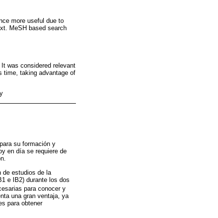
nce more useful due to
text. MeSH based search
 It was considered relevant
 time, taking advantage of
y
 para su formación y
oy en día se requiere de
ón.
 de estudios de la
B1 e IB2) durante los dos
ecesarias para conocer y
nta una gran ventaja, ya
es para obtener