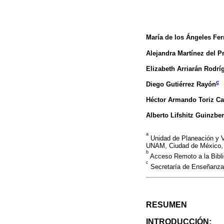
María de los Ángeles Fe
Alejandra Martínez del P
Elizabeth Arriarán Rodrí
c
Diego Gutiérrez Rayón
Héctor Armando Toriz Cas
Alberto Lifshitz Guinzbe
a
Unidad de Planeación y V
UNAM, Ciudad de México,
b
Acceso Remoto a la Bibli
c
Secretaría de Enseñanza 
RESUMEN
INTRODUCCIÓN: