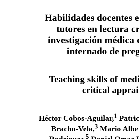
Habilidades docentes 
tutores en lectura cr
investigación médica 
internado de pre
Teaching skills of medi
critical appra
1
Héctor Cobos-Aguilar,
Patric
3
Bracho-Vela,
Mario Albe
5
Rodríguez,
Daniel Omar L