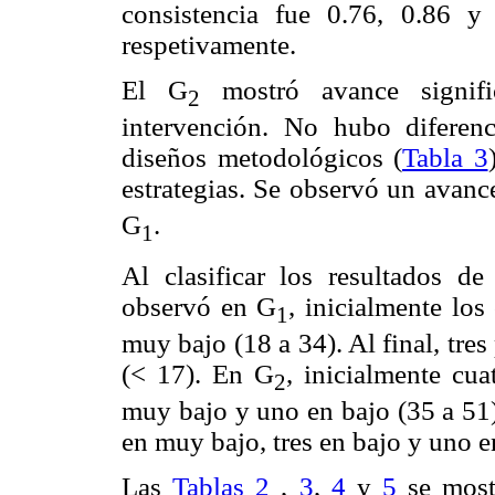
consistencia fue 0.76, 0.86 y
respetivamente.
El G
mostró avance signifi
2
intervención. No hubo diferenc
diseños metodológicos (
Tabla 3
estrategias. Se observó un avanc
G
.
1
Al clasificar los resultados de
observó en G
, inicialmente los
1
muy bajo (18 a 34). Al final, tre
(< 17). En G
, inicialmente cua
2
muy bajo y uno en bajo (35 a 51).
en muy bajo, tres en bajo y uno e
Las
Tablas 2
,
3
,
4
y
5
se most