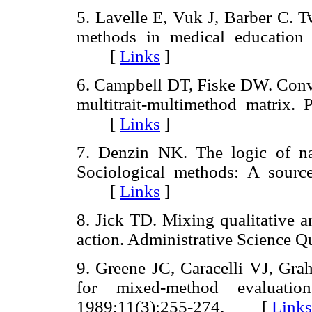
5. Lavelle E, Vuk J, Barber C. T
methods in medical education
[
Links
]
6. Campbell DT, Fiske DW. Conve
multitrait-multimethod matrix. 
[
Links
]
7. Denzin NK. The logic of nat
Sociological methods: A sour
[
Links
]
8. Jick TD. Mixing qualitative a
action. Administrative Scienc
9. Greene JC, Caracelli VJ, Gr
for mixed-method evaluati
1989;11(3):255-274. [
Links