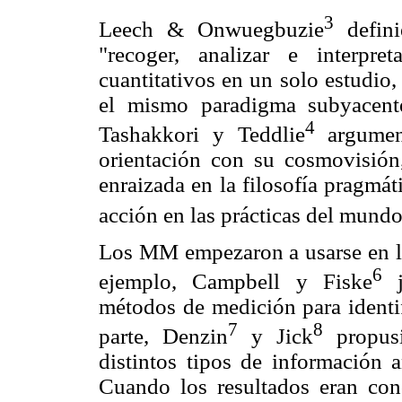
3
Leech & Onwuegbuzie
defini
"recoger, analizar e interpre
cuantitativos en un solo estudio,
el mismo paradigma subyacent
4
Tashakkori y Teddlie
argumen
orientación con su cosmovisión,
enraizada en la filosofía pragmát
acción en las prácticas del mundo
Los MM empezaron a usarse en la 
6
ejemplo, Campbell y Fiske
ju
métodos de medición para identif
7
8
parte, Denzin
y Jick
propusi
distintos tipos de información 
Cuando los resultados eran con