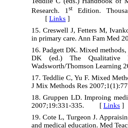
Teddlie C (eds.) Handbook of 
st
Research. 1
Edition. Thousa
[
Links
]
15. Creswell J, Fetters M, Ivan
in primary care. Ann Fam Med
16. Padgett DK. Mixed methods, s
DK (ed.) The Qualitative 
Wadsworth/Thomson Learning 
17. Teddlie C, Yu F. Mixed Meth
J Mix Methods Res 2007;1(1)
18. Gruppen LD. Improing medic
2007;19:331-335. [
Links
]
19. Cote L, Turgeon J. Appraising
and medical education. Med T