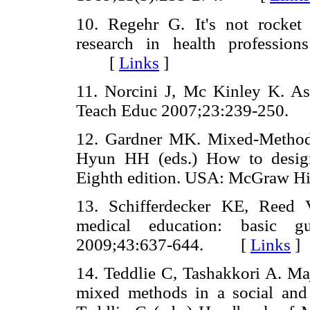
10. Regehr G. It's not rocket
research in health professio
[
Links
]
11. Norcini J, Mc Kinley K. As
Teach Educ 2007;23:239-250
12. Gardner MK. Mixed-Methods
Hyun HH (eds.) How to design
Eighth edition. USA: McGraw H
13. Schifferdecker KE, Reed 
medical education: basic g
2009;43:637-644. [
Links
]
14. Teddlie C, Tashakkori A. Maj
mixed methods in a social and 