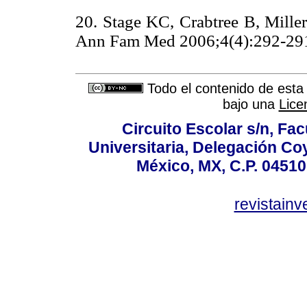
20. Stage KC, Crabtree B, Mille
Ann Fam Med 2006;4(4):292
Todo el contenido de esta 
bajo una
Lice
Circuito Escolar s/n, F
Universitaria, Delegación C
México, MX, C.P. 04510
revistain