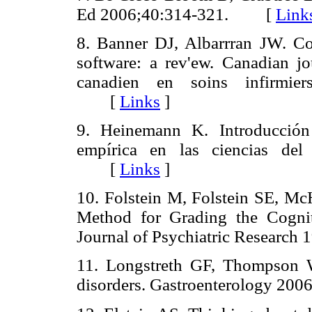
Ed 2006;40:314-321. [
Link
8. Banner DJ, Albarrran JW. Com
software: a rev'ew. Canadian jo
canadien en soins infirmiers
[
Links
]
9. Heinemann K. Introducción
empírica en las ciencias del 
[
Links
]
10. Folstein M, Folstein SE, Mc
Method for Grading the Cogniti
Journal of Psychiatric Resear
11. Longstreth GF, Thompson 
disorders. Gastroenterology 