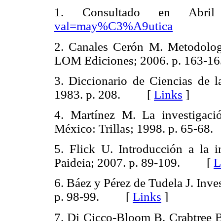
1. Consultado en Abr
val=may%C3%A9utica
2. Canales Cerón M. Metodología
LOM Ediciones; 2006. p. 163
3. Diccionario de Ciencias de l
1983. p. 208. [
Links
]
4. Martínez M. La investigació
México: Trillas; 1998. p. 65-
5. Flick U. Introducción a la i
Paideia; 2007. p. 89-109. [
L
6. Báez y Pérez de Tudela J. Inve
p. 98-99. [
Links
]
7. Di Cicco-Bloom B, Crabtree B.