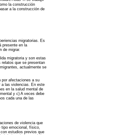
como la construcción
pasar a la construcción de
periencias migratorias. Es
á presente en la
n de migrar.
lida migratoria y son estas
s relatos que se presentan
 migrantes, actualmente se
n por afectaciones a su
 a las violencias. En este
ones en la salud mental de
d mental y c) A veces debe
imos cada una de las
tuaciones de violencia que
tipo emocional, físico,
e con estudios previos que