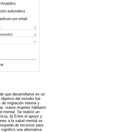
 Analytics
ción automática
artículo por email
s
cionados
nk
de que desarrollarse en un
 objetivo del estudio fue
 de migración interna y
das, nueve mujeres hablaron
ud mental. Se realizó un
ncia, b) Entre el apoyo y
ones a la salud mental se
 búsqueda de recursos para
significó una alternativa