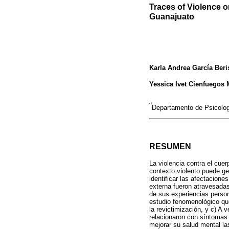
Traces of Violence 
Guanajuato
Karla Andrea García Beri
Yessica Ivet Cienfuegos 
a
Departamento de Psicolo
RESUMEN
La violencia contra el cue
contexto violento puede gen
identificar las afectacion
externa fueron atravesadas
de sus experiencias person
estudio fenomenológico que 
la revictimización, y c) A
relacionaron con síntomas 
mejorar su salud mental la