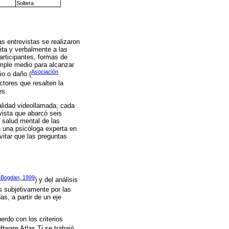
Soltera
as entrevistas se realizaron
ita y verbalmente a las
articipantes, formas de
imple medio para alcanzar
Asociación
io o daño (
actores que resalten la
es.
idad videollamada; cada
vista que abarcó seis
 salud mental de las
e una psicóloga experta en
vitar que las preguntas
 Bogdan, 1999
) y del análisis
as subjetivamente por las
as, a partir de un eje
erdo con los criterios
ftware Atlas Ti se trabajó