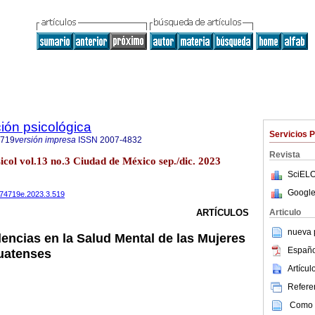
ión psicológica
Servicios 
4719
versión impresa
ISSN
2007-4832
Revista
sicol vol.13 no.3 Ciudad de México sep./dic. 2023
SciELO
Google
0074719e.2023.3.519
Articulo
ARTÍCULOS
nueva p
lencias en la Salud Mental de las Mujeres
Españo
uatenses
Artícu
Referen
Como c