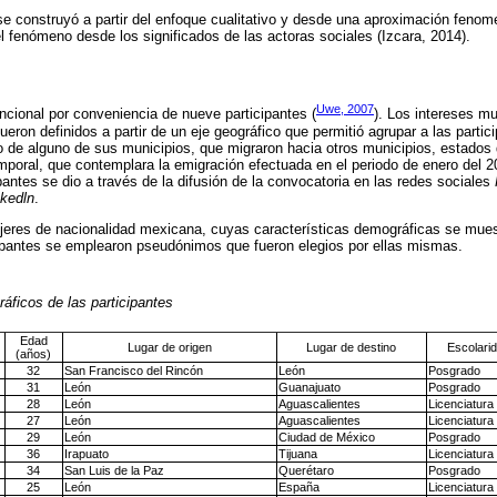
se construyó a partir del enfoque cualitativo y desde una aproximación fenom
l fenómeno desde los significados de las actoras sociales (Izcara, 2014).
Uwe, 2007
encional por conveniencia de nueve participantes (
). Los intereses m
fueron definidos a partir de un eje geográfico que permitió agrupar a las part
o de alguno de sus municipios, que migraron hacia otros municipios, estados
emporal, que contemplara la emigración efectuada en el periodo de enero del 2
pantes se dio a través de la difusión de la convocatoria en las redes sociales
nkedln
.
ujeres de nacionalidad mexicana, cuyas características demográficas se mue
icipantes se emplearon pseudónimos que fueron elegios por ellas mismas.
ficos de las participantes
Edad
Lugar de origen
Lugar de destino
Escolari
(años)
32
San Francisco del Rincón
León
Posgrado
31
León
Guanajuato
Posgrado
28
León
Aguascalientes
Licenciatura
27
León
Aguascalientes
Licenciatura
29
León
Ciudad de México
Posgrado
36
Irapuato
Tijuana
Licenciatura
34
San Luis de la Paz
Querétaro
Posgrado
25
León
España
Licenciatura