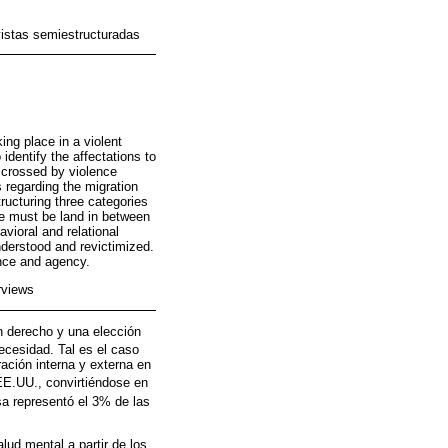
vistas semiestructuradas
ing place in a violent
identify the affectations to
 crossed by violence
 regarding the migration
ructuring three categories
re must be land in between
avioral and relational
derstood and revictimized.
ance and agency.
rviews
n derecho y una elección
ecesidad. Tal es el caso
ación interna y externa en
EE.UU., convirtiéndose en
a representó el 3% de las
lud mental a partir de los