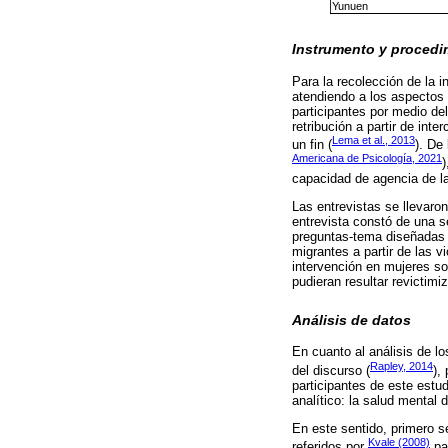
Yunuen
Instrumento y procedi
Para la recolección de la i
atendiendo a los aspectos 
participantes por medio de
retribución a partir de in
Lema et al., 2013
un fin (
). De
Americana de Psicología, 2021
)
capacidad de agencia de la
Las entrevistas se llevaron
entrevista constó de una s
preguntas-tema diseñadas p
migrantes a partir de las 
intervención en mujeres sob
pudieran resultar revictimi
Análisis de datos
En cuanto al análisis de l
Rapley, 2014
del discurso (
),
participantes de este estud
analítico: la salud mental d
En este sentido, primero se
Kvale (2008)
referidos por
par