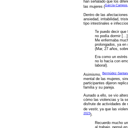
han señalado que los difer
García-Campos,
las mujeres (
Dentro de las afectacione
ansiedad, irritabilidad, t
tipo intestinales e infecc
Te puedo decir que 
no podía dormir […]
Me enfermaba mucho,
prolongados, ya en 
(Mar, 27 años, sobrev
Era como un estrés 
no lo hacía con emo
laboral).
Bermúdez-Santana
Asimismo,
mental de las mujeres, sin
participantes dijeron repl
familia y su pareja.
Aunado a ello, se vio alter
cómo las violencias y la 
disfrute de actividades de 
de vestir, ya que las viole
2023
).
Recuerdo mucho una 
al trabajo, pensé e