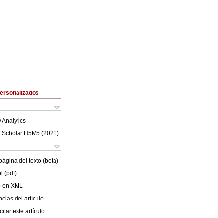
Personalizados
 Analytics
 Scholar H5M5 (
2021
)
ágina del texto (beta)
l (pdf)
lo en XML
cias del artículo
itar este artículo