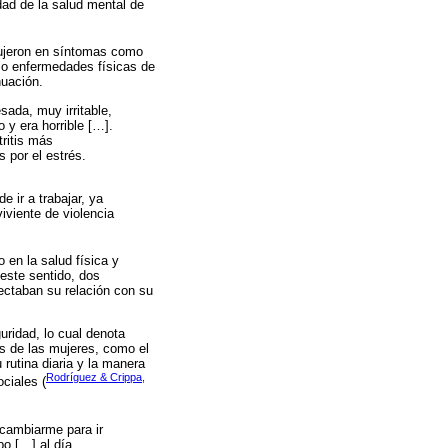
dad de la salud mental de
dujeron en síntomas como
omo enfermedades físicas de
nuación.
ada, muy irritable,
 y era horrible […].
ritis más
 por el estrés.
 ir a trabajar, ya
iviente de violencia
 en la salud física y
este sentido, dos
fectaban su relación con su
uridad, lo cual denota
s de las mujeres, como el
 rutina diaria y la manera
Rodríguez & Crippa,
ociales (
cambiarme para ir
po […] al día