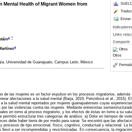
on Mental Health of Migrant Women from
SciELO
Traduc
Enviar 
Indicadore
Links rela
a
*
stáin
Compartir
a
Martínez
Otros
Otros
gía, Universidad de Guanajuato, Campus León, México
Permali
rpo de las mujeres es un factor expulsor en los procesos migratorios, además 
erar afectaciones a la salud mental (Barja, 2019; Petrzelová et al., 2015). El
es a la salud mental reportados por mujeres guanajuatenses cuyas experiencias
 por las violencias contra las mujeres. Mediante entrevistas semiestructura
ales en torno al proceso migratorio, y los efectos de éstas en torno a su sal
permitió estructurar tres categorías de análisis: a) Dolor en tiempos de viole
 veces debe haber tierra de por medio para sanar. Se encontró que las afectaci
y procesos de tipo emocional, físico, cognitivo, conductual y relacional. La
s llevó a ser incomprendidas y revictimizadas. En consecuencia, la migración 