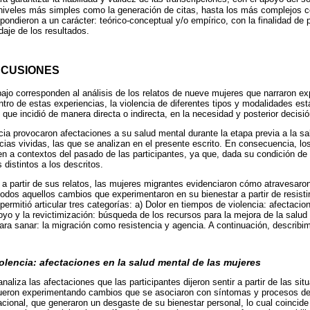
 niveles más simples como la generación de citas, hasta los más complejos 
pondieron a un carácter: teórico-conceptual y/o empírico, con la finalidad de 
daje de los resultados.
SCUSIONES
bajo corresponden al análisis de los relatos de nueve mujeres que narraron ex
ntro de estas experiencias, la violencia de diferentes tipos y modalidades est
que incidió de manera directa o indirecta, en la necesidad y posterior decisió
cia provocaron afectaciones a su salud mental durante la etapa previa a la sa
ncias vividas, las que se analizan en el presente escrito. En consecuencia, lo
n a contextos del pasado de las participantes, ya que, dada su condición de
distintos a los descritos.
, a partir de sus relatos, las mujeres migrantes evidenciaron cómo atravesaro
todos aquellos cambios que experimentaron en su bienestar a partir de resistir
 permitió articular tres categorías: a) Dolor en tiempos de violencia: afectaci
poyo y la revictimización: búsqueda de los recursos para la mejora de la salu
para sanar: la migración como resistencia y agencia. A continuación, describ
olencia: afectaciones en la salud mental de las mujeres
naliza las afectaciones que las participantes dijeron sentir a partir de las si
fueron experimentando cambios que se asociaron con síntomas y procesos de 
lacional, que generaron un desgaste de su bienestar personal, lo cual coincid