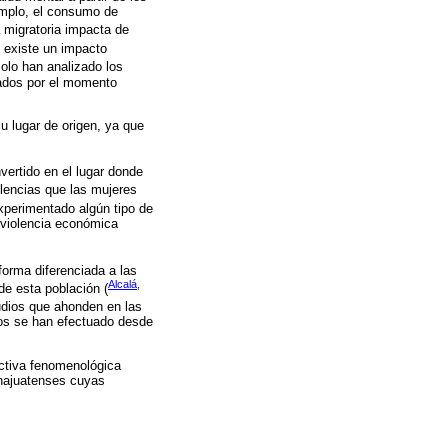
emplo, el consumo de
a migratoria impacta de
 existe un impacto
solo han analizado los
ciados por el momento
u lugar de origen, ya que
ertido en el lugar donde
iolencias que las mujeres
xperimentado algún tipo de
% violencia económica
forma diferenciada a las
Alcalá,
de esta población (
udios que ahonden en las
ios se han efectuado desde
pectiva fenomenológica
anajuatenses cuyas