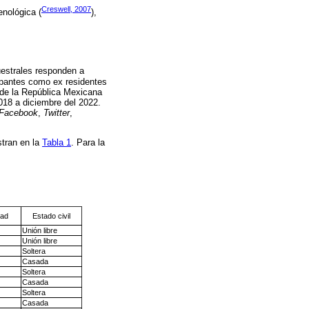
Creswell, 2007
enológica (
),
uestrales responden a
icipantes como ex residentes
 de la República Mexicana
018 a diciembre del 2022.
Facebook
,
Twitter
,
stran en la
Tabla 1
. Para la
dad
Estado civil
Unión libre
Unión libre
Soltera
Casada
Soltera
Casada
Soltera
Casada