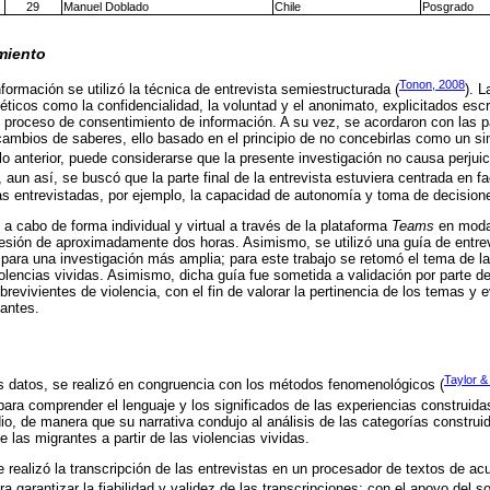
29
Manuel Doblado
Chile
Posgrado
miento
Tonon, 2008
nformación se utilizó la técnica de entrevista semiestructurada (
). L
éticos como la confidencialidad, la voluntad y el anonimato, explicitados escr
l proceso de consentimiento de información. A su vez, se acordaron con las p
tercambios de saberes, ello basado en el principio de no concebirlas como un s
 lo anterior, puede considerarse que la presente investigación no causa perjuic
, aun así, se buscó que la parte final de la entrevista estuviera centrada en f
s entrevistadas, por ejemplo, la capacidad de autonomía y toma de decision
 a cabo de forma individual y virtual a través de la plataforma
Teams
en modal
esión de aproximadamente dos horas. Asimismo, se utilizó una guía de entre
ara una investigación más amplia; para este trabajo se retomó el tema de la
violencias vividas. Asimismo, dicha guía fue sometida a validación por parte d
revivientes de violencia, con el fin de valorar la pertinencia de los temas y e
zantes.
Taylor &
os datos, se realizó en congruencia con los métodos fenomenológicos (
 para comprender el lenguaje y los significados de las experiencias construid
io, de manera que su narrativa condujo al análisis de las categorías construid
e las migrantes a partir de las violencias vividas.
 realizó la transcripción de las entrevistas en un procesador de textos de acu
a garantizar la fiabilidad y validez de las transcripciones; con el apoyo del so