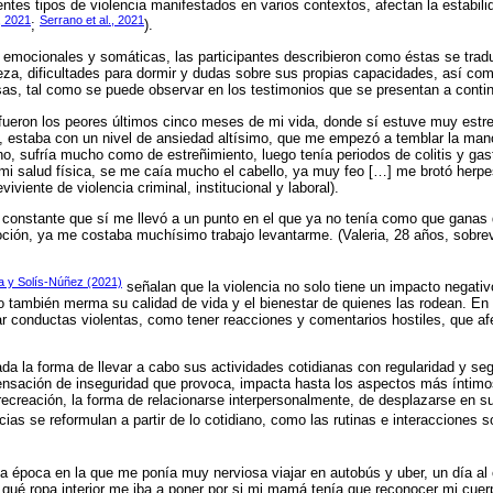
entes tipos de violencia manifestados en varios contextos, afectan la estabili
 2021
Serrano et al., 2021
;
).
s emocionales y somáticas, las participantes describieron como éstas se tra
risteza, dificultades para dormir y dudas sobre sus propias capacidades, así c
iosas, tal como se puede observar en los testimonios que se presentan a conti
fueron los peores últimos cinco meses de mi vida, donde sí estuve muy estres
, estaba con un nivel de ansiedad altísimo, que me empezó a temblar la mano
 sufría mucho como de estreñimiento, luego tenía periodos de colitis y gast
mi salud física, se me caía mucho el cabello, ya muy feo […] me brotó herpes
iviente de violencia criminal, institucional y laboral).
constante que sí me llevó a un punto en el que ya no tenía como que ganas de
ción, ya me costaba muchísimo trabajo levantarme. (Valeria, 28 años, sobrev
 y Solís-Núñez (2021)
señalan que la violencia no solo tiene un impacto negativo
o también merma su calidad de vida y el bienestar de quienes las rodean. En 
icar conductas violentas, como tener reacciones y comentarios hostiles, que a
ada la forma de llevar a cabo sus actividades cotidianas con regularidad y seg
sensación de inseguridad que provoca, impacta hasta los aspectos más íntimo
recreación, la forma de relacionarse interpersonalmente, de desplazarse en su
ncias se reformulan a partir de lo cotidiano, como las rutinas e interacciones s
época en la que me ponía muy nerviosa viajar en autobús y uber, un día al 
n qué ropa interior me iba a poner por si mi mamá tenía que reconocer mi cuer