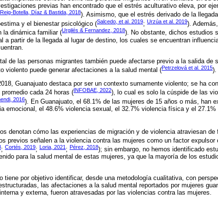
estigaciones previas han encontrado que el estrés aculturativo eleva, por ej
Reig-Botella, Díaz & Bastida, 2018
). Asimismo, que el estrés derivado de la llegad
Salcedo, et al. 2019
Urzúa et al. 2019
estima y el bienestar psicológico (
;
). Además,
Urgilés & Fernandez, 2018
 la dinámica familiar (
). No obstante, dichos estudios 
 a partir de la llegada al lugar de destino, los cuales se encuentran influen
cuentran.
tal de las personas migrantes también puede afectarse previo a la salida de s
Petrzelová et al. 2015
to violento puede generar afectaciones a la salud mental (
).
2018, Guanajuato destaca por ser un contexto sumamente violento; se ha conv
INFOBAE, 2022
 promedio cada 24 horas (
), lo cual es solo la cúspide de las v
endi, 2016
). En Guanajuato, el 68.1% de las mujeres de 15 años o más, han e
cia emocional, el 48.6% violencia sexual, el 32.7% violencia física y el 27.1
rios denotan cómo las experiencias de migración y de violencia atraviesan de 
os previos señalen a la violencia contra las mujeres como un factor expulsor 
8
Cortés, 2019
Loria, 2021
Pérez, 2018
;
;
;
); sin embargo, no hemos identificado est
tenido para la salud mental de estas mujeres, ya que la mayoría de los estud
io tiene por objetivo identificar, desde una metodología cualitativa, con pers
estructuradas, las afectaciones a la salud mental reportados por mujeres gu
interna y externa, fueron atravesadas por las violencias contra las mujeres.