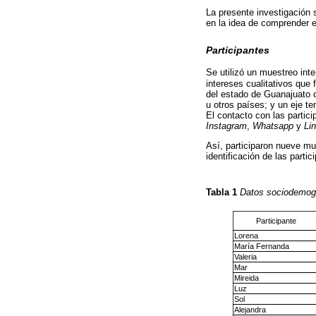
La presente investigación 
en la idea de comprender e
Participantes
Se utilizó un muestreo int
intereses cualitativos que 
del estado de Guanajuato 
u otros países; y un eje t
El contacto con las partici
Instagram
,
Whatsapp
y
Li
Así, participaron nueve m
identificación de las part
Tabla 1
Datos sociodemográ
Participante
Lorena
María Fernanda
Valeria
Mar
Mireida
Luz
Sol
Alejandra