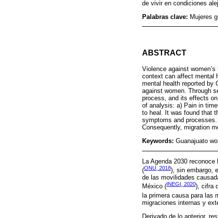
de vivir en condiciones al
Palabras clave:
Mujeres g
ABSTRACT
Violence against women’s bo
context can affect mental h
mental health reported by
against women. Through sem
process, and its effects on
of analysis: a) Pain in ti
to heal. It was found that 
symptoms and processes. T
Consequently, migration mea
Keywords:
Guanajuato wom
La Agenda 2030 reconoce l
ONU, 2018
(
), sin embargo, 
de las movilidades causada
INEGI, 2020
México (
), cifr
la primera causa para las 
migraciones internas y ext
Derivado de lo anterior, r