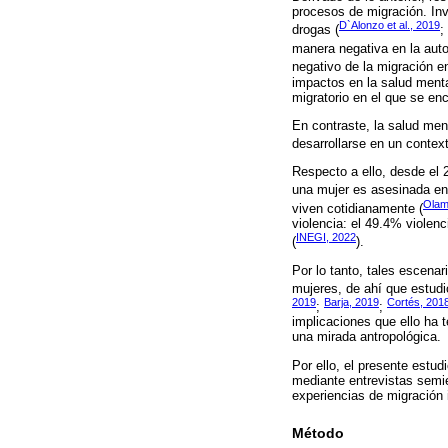
procesos de migración. Inv
D`Alonzo et al., 2019
drogas (
;
manera negativa en la auto
negativo de la migración en
impactos en la salud mental
migratorio en el que se en
En contraste, la salud men
desarrollarse en un contex
Respecto a ello, desde el 
una mujer es asesinada en
Olam
viven cotidianamente (
violencia: el 49.4% violen
INEGI, 2022
(
).
Por lo tanto, tales escena
mujeres, de ahí que estudi
2019
Barja, 2019
Cortés, 201
;
;
implicaciones que ello ha 
una mirada antropológica.
Por ello, el presente estud
mediante entrevistas semi
experiencias de migración 
Método