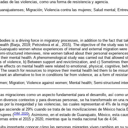
ejadas de las violencias, como una forma de resistencia y agencia.
uanajuatenses; Migración; Violencia contra las mujeres; Salud mental; Entre
dies is a driving force in migratory processes, in addition to the fact that tak
ealth (Barja, 2019; Petrzelová et al., 2015). The objective of the study was to 
 Guanajuato women whose experiences of internal and external migration were
i-structured interviews, nine women talked about their personal experiences
 their mental health. A phenomenological study was carried out that allowed st
mes of violence, b) Between support and revictimization, and c) Sometimes the
the effects on mental health were related to emotional, physical, cognitive, beh
he search for resources to improve their mental health led them to be misun
nt an alternative to live in conditions far from violence, as a form of resist
en; Migration; Violence against women; Mental health; Semi-structured inte
as migraciones como un aspecto fundamental para el desarrollo, así como u
en diversos contextos y para diversas personas, se ha transformado en una n
s por la inseguridad y las violencias, las cuales representan el 4% de la migr
a que asciende al 29% cuando se trata de las movilizaciones de México hacia 
OIM, 2020
mujeres (
). Asimismo, en el estado de Guanajuato, México, esta caus
ernas entre el 2015 y 2020, mientras que la media nacional fue de 4.04.
esulta importante conocer cómo las personas migrantes viven cambios en su sa