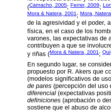
Camacho, 2005
Ferrer, 2009
Lon
(
;
;
Mora & Natera, 2001
Mora, Natera
;
de la agresividad y el poder, 
física, en el caso de los homb
varones, las expectativas de 
contribuyen a que se involucr
Mora & Natera, 2001
Qui
y riñas (
;
En segundo lugar, se conside
propuesto por R. Akers que c
(modelos significativos de us
de pares
(percepción del uso 
diferencial
(expectativas posit
definiciones
(aprobación o de
sostiene que el abuso de alcoh