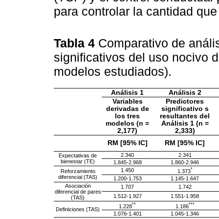
para controlar la cantidad qu
Tabla 4
Comparativo de anális
significativos del uso nocivo d
modelos estudiados).
Análisis 1
Análisis 2
Variables
Predictores
derivadas de
significativo s
los tres
resultantes del
modelos (n =
Análisis 1 (n =
2,177)
2,333)
RM [95% IC]
RM [95% IC]
2.340
2.341
Expectativas de
bienestar (TE)
1.845-2.968
1.860-2.946
*
1.450
1.373
Reforzamiento
diferencial (TAS)
1.200-1.753
1.145-1.647
Asociación
1.707
1.742
diferencial de pares
1.512-1.927
1.551-1.958
(TAS)
**
***
1.228
1.186
Definiciones (TAS)
1.076-1.401
1.045-1.346