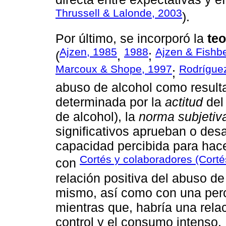
Thrussell & Lalonde, 2003
).
Por último, se incorporó la
teo
Ajzen, 1985
1988
Ajzen & Fishb
(
,
;
Marcoux & Shope, 1997
Rodríguez
;
abuso de alcohol como resul
determinada por la
actitud
del 
de alcohol), la
norma subjetiv
significativos aprueban o des
capacidad percibida para hac
Cortés y colaboradores (Cortés
con
relación positiva del abuso de
mismo, así como con una perce
mientras que, habría una rela
control y el consumo intenso.