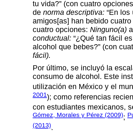
tu vida?” (con cuatro opcione
de
norma descriptiva:
“En los 
amigos[as] han bebido cuatro
cuatro opciones:
Ninguno(a)
conductual:
“¿Qué tan fácil es 
alcohol que bebes?” (con cua
fácil).
Por último, se incluyó la esca
consumo de alcohol. Este ins
utilización en México y el mun
2001
); como referencias recien
con estudiantes mexicanos, s
Gómez, Morales y Pérez (2009)
P
;
(2013)
.