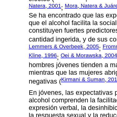
Natera, 2001
Mora, Natera & Juár
;
Se ha encontrado que las expec
que el alcohol facilita la soci
constituyen fuertes predictore
cantidad ingerida, y de sus c
Lemmers & Overbeek, 2005
Fromm
;
Kline, 1996
Oei & Morawska, 200
;
hombres jóvenes tienden a ma
mientras que las mujeres abr
Kirmani & Suman, 20
negativas (
En jóvenes, las expectativas
alcohol comprenden la facilita
expresión verbal, la desinhibi
la respuesta sexual y la reduc