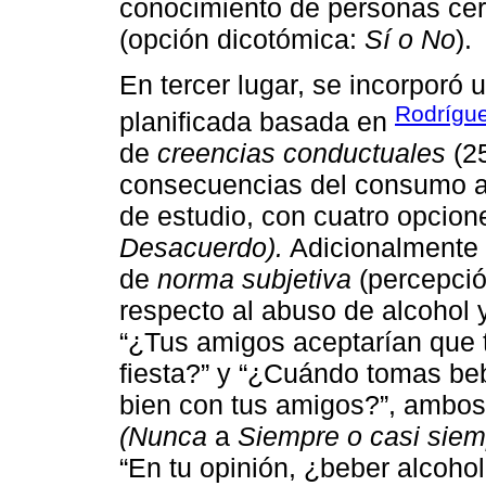
conocimiento de personas cer
(opción dicotómica:
Sí o No
).
En tercer lugar, se incorporó
Rodrígue
planificada basada en
de
creencias conductuales
(25
consecuencias del consumo al
de estudio, con cuatro opcio
Desacuerdo).
Adicionalmente s
de
norma subjetiva
(percepció
respecto al abuso de alcohol y
“¿Tus amigos aceptarían que 
fiesta?” y “¿Cuándo tomas be
bien con tus amigos?”, ambos
(Nunca
a
Siempre o casi siem
“En tu opinión, ¿beber alcoho