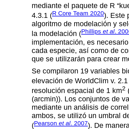
mediante el paquete de R “ku
R Core Team 2020
4.3.1 (
). Est
algoritmo de modelación y se
Phillips
et al
. 200
la modelación (
implementación, es necesario
cada especie, así como de co
que se utilizarán para crear 
Se compilaron 19 variables bi
elevación de WorldClim v. 2.1 
2
resolución espacial de 1 km
(arcmin)). Los conjuntos de v
mediante un análisis de corr
ambos, se utilizó un umbral de
Pearson
et al
. 2007
(
). De manera