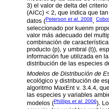
3) el valor de delta del criter
(AICc) < 2, que indica que tan
Peterson
et al
. 2008
Cob
datos (
,
seleccionado por kuenm propor
valor más adecuado del multip
combinación de característica
producto (p), y umbral (t)), e
información fue utilizada en 
distribución de las especies 
Modelos de Distribución de E
ecológico y distribución de es
algoritmo MaxEnt v. 3.4.4, qu
las especies y variables ambi
Phillips
et al
. 2006
modelos (
). L