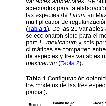
variables ambientales.
Se obt
adecuados para la elaboración
las especies de
Linum
en MaxE
multiplicador de regularizació
(
Tabla 1
). De las 20 variable
seleccionaron siete para el 
para
L. mexicanum
y seis pa
climáticas se comparten entre
de especies y tres variables 
mexicanum
(
Tabla 2
).
Tabla 1
Configuración obtenid
los modelos de las tres espe
parcial).
Parámetro de
Clases 
Especie