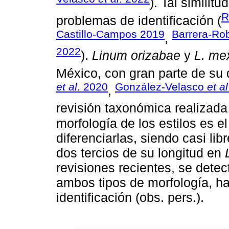
). Tal similit
R
problemas de identificación (
Castillo-Campos 2019
Barrera-Ro
,
2022
).
Linum orizabae
y
L. me
México, con gran parte de su d
et al
. 2020
González-Velasco
et al
,
revisión taxonómica realizad
morfología de los estilos es e
diferenciarlas, siendo casi lib
dos tercios de su longitud en
revisiones recientes, se dete
ambos tipos de morfología, ha
identificación (obs. pers.).