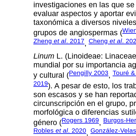
investigaciones en las que se
evaluar aspectos y aportar evi
taxonómica a diversos niveles
Wie
grupos de angiospermas (
Zheng
et al
. 2017
Cheng
et al
. 20
,
Linum
L. (Linoideae: Linaceae
mundial por su importancia ag
Pengilly 2003
Touré &
y cultural (
,
2019
). A pesar de esto, los t
son escasos y se han reporta
circunscripción en el grupo, p
morfológica o diferencias sut
Rogers 1969
Burgos-Her
género (
,
Robles
et al
. 2020
González-Vela
,