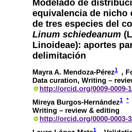
Modelado de distribuc
equivalencia de nicho
de tres especies del c
Linum schiedeanum
(L
Linoideae): aportes pa
delimitación
1
Mayra A. Mendoza-Pérez
, F
Data curation, Writing – revi
http://orcid.org/0009-0009-
1
*
Mireya Burgos-Hernández
Writing – review & editing
http://orcid.org/0000-0003-
1