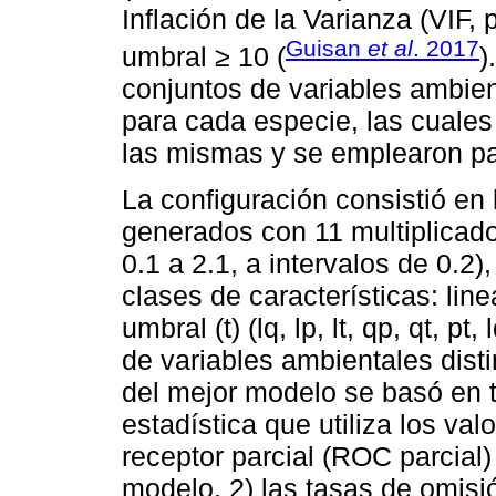
Inflación de la Varianza (VIF, 
Guisan
et al
. 2017
umbral ≥ 10 (
)
conjuntos de variables ambie
para cada especie, las cuales
las mismas y se emplearon par
La configuración consistió en
generados con 11 multiplicador
0.1 a 2.1, a intervalos de 0.2
clases de características: linea
umbral (t) (lq, lp, lt, qp, qt, pt,
de variables ambientales dist
del mejor modelo se basó en tre
estadística que utiliza los val
receptor parcial (ROC parcial
modelo, 2) las tasas de omisió