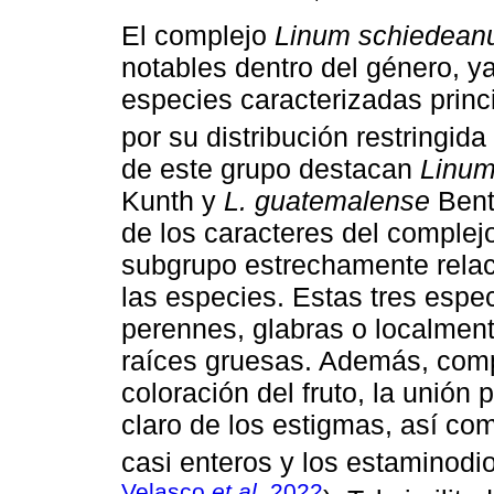
El complejo
Linum schiedea
notables dentro del género, y
especies caracterizadas princ
por su distribución restringid
de este grupo destacan
Linum
Kunth y
L. guatemalense
Bent
de los caracteres del complej
subgrupo estrechamente relaci
las especies. Estas tres espec
perennes, glabras o localment
raíces gruesas. Además, compa
coloración del fruto, la unión p
claro de los estigmas, así co
casi enteros y los estaminodi
Velasco
et al
. 2022