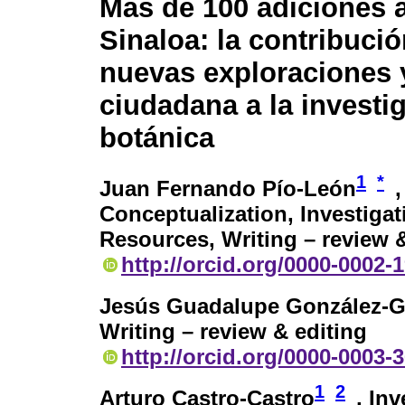
Más de 100 adiciones a 
Sinaloa: la contribuci
nuevas exploraciones y
ciudadana a la investi
botánica
1
*
Juan Fernando Pío-León
,
Conceptualization, Investigat
Resources, Writing – review &
http://orcid.org/0000-0002-
Jesús Guadalupe González-G
Writing – review & editing
http://orcid.org/0000-0003-
1
2
Arturo Castro-Castro
, In