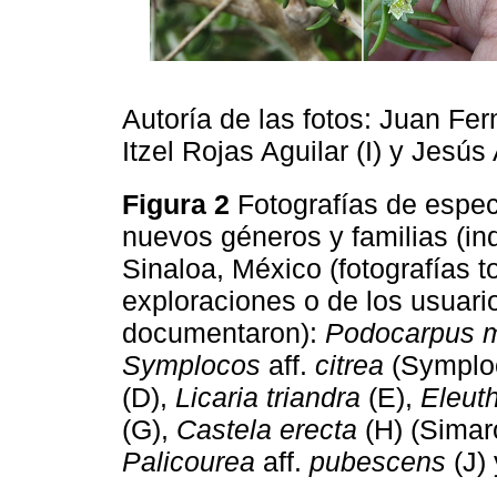
Autoría de las fotos: Juan Fe
Itzel Rojas Aguilar (I) y Jesús 
Figura 2
Fotografías de espe
nuevos géneros y familias (ind
Sinaloa, México (fotografías
exploraciones o de los usuari
documentaron):
Podocarpus 
Symplocos
aff.
citrea
(Symplo
(D),
Licaria triandra
(E),
Eleuth
(G),
Castela erecta
(H) (Sima
Palicourea
aff.
pubescens
(J)