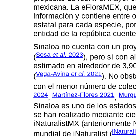
mexicana. La eFloraMEX, que 
información y contiene entre o
estatal para cada especie, po
entidad de la república cuente 
Sinaloa no cuenta con un proy
Sosa
et al.
2023
(
), pero sí con a
estimado en alrededor de 3,9
Vega-Aviña
et al.
2021
(
). No obst
con el menor número de colect
2024
Martínez-Flores 2021
Murg
,
,
Sinaloa es uno de los estado
se han realizado mediante cie
iNaturalistMX (anteriormente N
iNatura
mundial de iNaturalist (