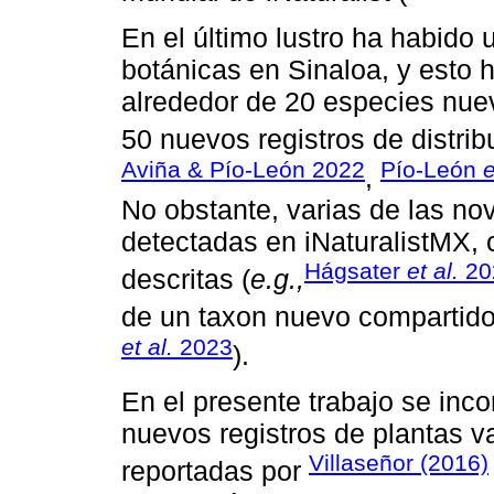
En el último lustro ha habido 
botánicas en Sinaloa, y esto h
alrededor de 20 especies nue
50 nuevos registros de distrib
Aviña & Pío-León 2022
Pío-León
e
,
No obstante, varias de las n
detectadas en iNaturalistMX, 
Hágsater
et al.
20
descritas (
e.g.,
de un taxon nuevo compartido 
et al.
2023
).
En el presente trabajo se inco
nuevos registros de plantas v
Villaseñor (2016)
reportadas por