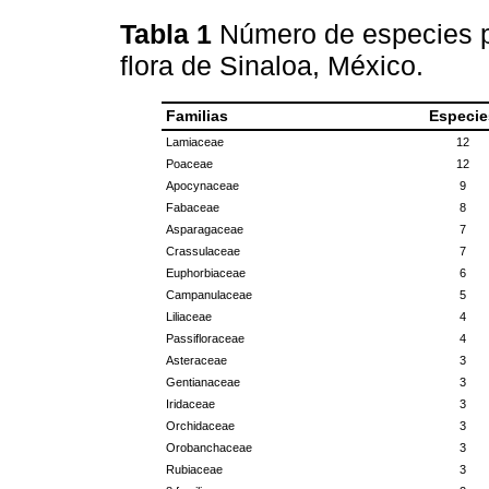
Tabla 1
Número de especies po
flora de Sinaloa, México.
Familias
Especie
Lamiaceae
12
Poaceae
12
Apocynaceae
9
Fabaceae
8
Asparagaceae
7
Crassulaceae
7
Euphorbiaceae
6
Campanulaceae
5
Liliaceae
4
Passifloraceae
4
Asteraceae
3
Gentianaceae
3
Iridaceae
3
Orchidaceae
3
Orobanchaceae
3
Rubiaceae
3