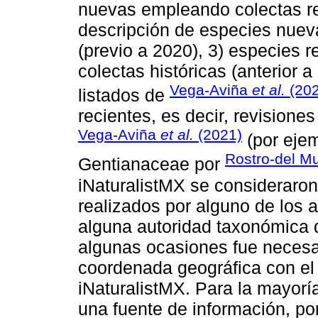
nuevas empleando colectas rec
descripción de especies nuev
(previo a 2020), 3) especies r
colectas históricas (anterior a
Vega-Aviña
et al.
(202
listados de
recientes, es decir, revisione
Vega-Aviña
et al.
(2021)
(por ejem
Rostro-del M
Gentianaceae por
iNaturalistMX se consideraro
realizados por alguno de los a
alguna autoridad taxonómica 
algunas ocasiones fue necesar
coordenada geográfica con el 
iNaturalistMX. Para la mayorí
una fuente de información, por