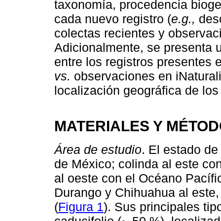
taxonomía, procedencia bioge
cada nuevo registro (
e.g.,
desc
colectas recientes y observac
Adicionalmente, se presenta u
entre los registros presentes
vs.
observaciones en iNaturali
localización geográfica de los
MATERIALES Y MÉTO
Área de estudio
. El estado de
de México; colinda al este co
al oeste con el Océano Pacífi
Durango y Chihuahua al este, 
(
Figura 1
). Sus principales ti
caducifolio (~ 50 %), localiza