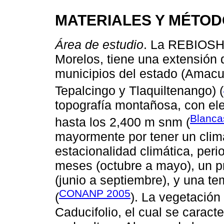
MATERIALES Y MÉTO
Área de estudio
. La REBIOSH s
Morelos, tiene una extensión 
municipios del estado (Amacuz
Tepalcingo y Tlaquiltenango) (
topografía montañosa, con el
Blanc
hasta los 2,400 m snm (
mayormente por tener un cli
estacionalidad climática, peri
meses (octubre a mayo), un p
(junio a septiembre), y una t
CONANP 2005
(
). La vegetación
Caducifolio, el cual se caract