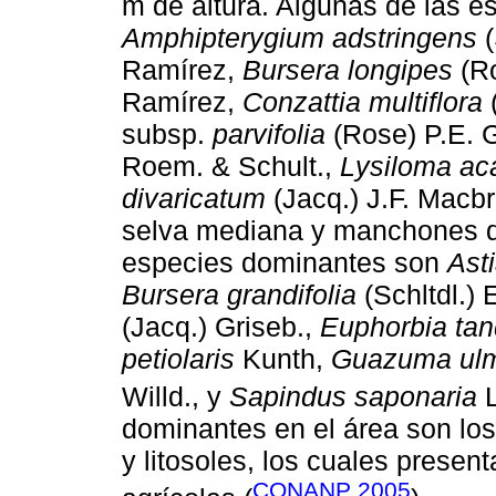
m de altura. Algunas de las 
Amphipterygium adstringens
(
Ramírez,
Bursera longipes
(Ro
Ramírez,
Conzattia multiflora
(
subsp.
parvifolia
(Rose) P.E. 
Roem. & Schult.,
Lysiloma ac
divaricatum
(Jacq.) J.F. Macb
selva mediana y manchones d
especies dominantes son
Ast
Bursera grandifolia
(Schltdl.) 
(Jacq.) Griseb.,
Euphorbia ta
petiolaris
Kunth,
Guazuma ulmi
Willd., y
Sapindus saponaria
L
dominantes en el área son los
y litosoles, los cuales present
CONANP 2005