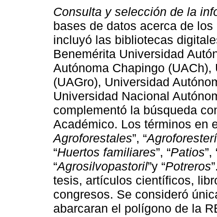
Consulta y selección de la in
bases de datos acerca de lo
incluyó las bibliotecas digital
Benemérita Universidad Autó
Autónoma Chapingo (UACh), 
(UAGro), Universidad Autóno
Universidad Nacional Autón
complementó la búsqueda con 
Académico. Los términos en es
Agroforestales
”, “
Agroforester
“
Huertos familiares
”, “
Patios
”, 
“
Agrosilvopastoril
”y “
Potreros
”
tesis, artículos científicos, li
congresos. Se consideró úni
abarcaran el polígono de la R