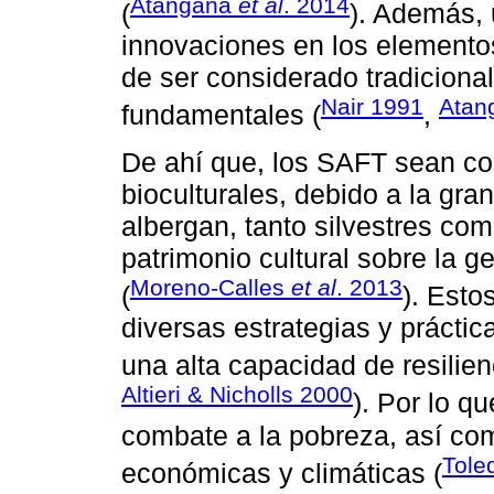
Atangana
et al
. 2014
(
). Además,
innovaciones en los elementos 
de ser considerado tradiciona
Nair 1991
Atan
fundamentales (
,
De ahí que, los SAFT sean co
bioculturales, debido a la gra
albergan, tanto silvestres co
patrimonio cultural sobre la g
Moreno-Calles
et al
. 2013
(
). Esto
diversas estrategias y práctic
una alta capacidad de resilien
Altieri & Nicholls 2000
). Por lo q
combate a la pobreza, así como
Tole
económicas y climáticas (