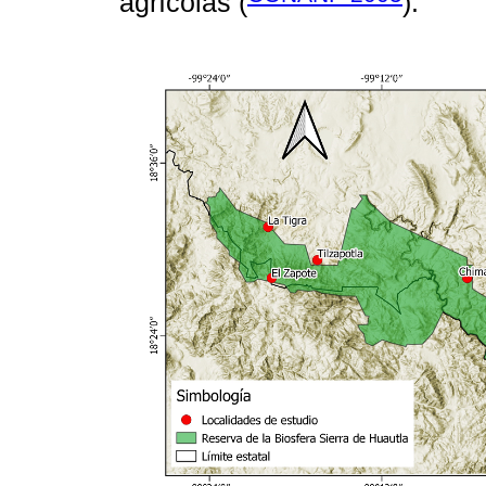
agrícolas (
).