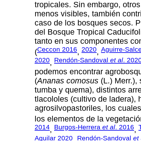
tropicales. Sin embargo, otro
menos visibles, también contr
caso de los bosques secos. P
del Bosque Tropical Caducifol
tanto en sus componentes com
Ceccon 2016
2020
Aguirre-Sal
(
,
,
2020
Rendón-Sandoval
et al
. 202
,
podemos encontrar agrobosq
(
Ananas comosus
(L.) Merr.),
tumba y quema), distintos arre
tlacololes (cultivo de ladera),
agrosilvopastoriles, los cuale
los elementos de la vegetació
2014
Burgos-Herrera
et al
. 2016
,
,
Aguilar 2020
Rendón-Sandoval
et 
,