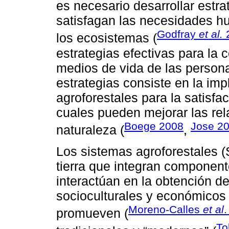
es necesario desarrollar estra
satisfagan las necesidades h
Godfray
et al.
los ecosistemas (
estrategias efectivas para la 
medios de vida de las person
estrategias consiste en la im
agroforestales para la satisfa
cuales pueden mejorar las re
Boege 2008
Jose 2
naturaleza (
,
Los sistemas agroforestales 
tierra que integran componente
interactúan en la obtención de
socioculturales y económicos 
Moreno-Calles
et al
.
promueven (
To