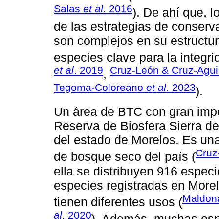
Salas
et al
. 2016
). De ahí que, 
de las estrategias de conserva
son complejos en su estructu
especies clave para la integr
et al
. 2019
Cruz-León & Cruz-Agui
,
Tegoma-Coloreano
et al
. 2023
).
Un área de BTC con gran impor
Reserva de Biosfera Sierra d
del estado de Morelos. Es un
Cruz
de bosque seco del país (
ella se distribuyen 916 especi
especies registradas en Morel
Maldon
tienen diferentes usos (
al
. 2020
). Además, muchas esp