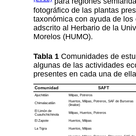
para regiones semiárida
fotográfico de las plantas pres
taxonómica con ayuda de los 
adscrito al Herbario de la Un
Morelos (HUMO).
Tabla 1
Comunidades de estu
algunas de las actividades e
presentes en cada una de ell
Comunidad
SAFT
Ajuchitlán
Milpas, Potreros
Huertos, Milpas, Potreros, SAF de Burseras
Chimalacatlán
(linaloe)
El Limón de
Milpas, Huertos, Potreros
Cuauhchichinola
El Zapote
Huertos, Milpas
La Tigra
Huertos, Milpas