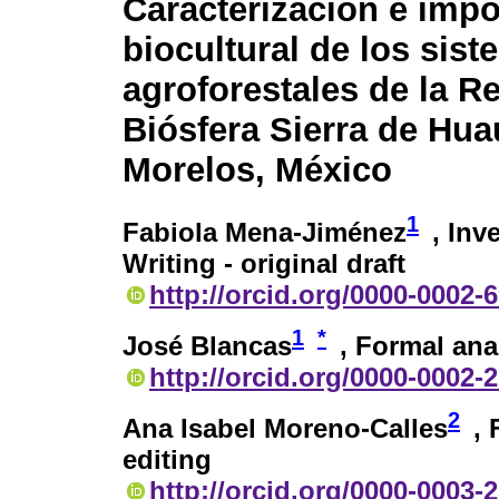
Caracterización e impo
biocultural de los sis
agroforestales de la R
Biósfera Sierra de Huau
Morelos, México
1
Fabiola Mena-Jiménez
, Inv
Writing - original draft
http://orcid.org/0000-0002-
1
*
José Blancas
, Formal anal
http://orcid.org/0000-0002-
2
Ana Isabel Moreno-Calles
, 
editing
http://orcid.org/0000-0003-