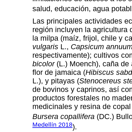
salud, educación, agua potabl
Las principales actividades e
región incluyen la agricultura
la milpa (maíz, frijol, chile y 
vulgaris
L.,
Capsicum annuu
respectivamente); cultivos co
bicolor
(L.) Moench), caña de 
flor de jamaica (
Hibiscus sabd
L.), y pitayas (
Stenocereus ste
de bovinos y caprinos, así co
productos forestales no made
medicinales y resina de copal 
Bursera copallifera
(DC.) Bullo
Medellín 2018
).