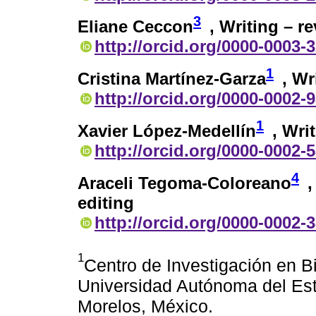
3
Eliane Ceccon
, Writing – r
http://orcid.org/0000-0003-
1
Cristina Martínez-Garza
, Wr
http://orcid.org/0000-0002-
1
Xavier López-Medellín
, Wri
http://orcid.org/0000-0002-
4
Araceli Tegoma-Coloreano
,
editing
http://orcid.org/0000-0002-
1
Centro de Investigación en B
Universidad Autónoma del Es
Morelos, México.