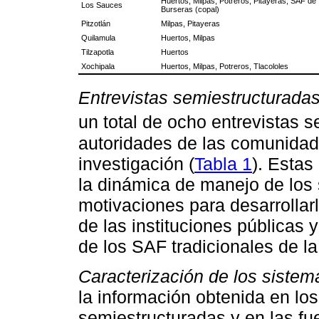
Huertos, Milpas, Potreros, Pitayeras, SAF de
Los Sauces
Burseras (copal)
Pitzotlán
Milpas, Pitayeras
Quilamula
Huertos, Milpas
Tilzapotla
Huertos
Xochipala
Huertos, Milpas, Potreros, Tlacololes
Entrevistas semiestructuradas
un total de ocho entrevistas s
autoridades de las comunidad
investigación (
Tabla 1
). Estas
la dinámica de manejo de los 
motivaciones para desarrollar
de las instituciones públicas 
de los SAF tradicionales de la
Caracterización de los sistema
la información obtenida en los
semiestructuradas y en las f