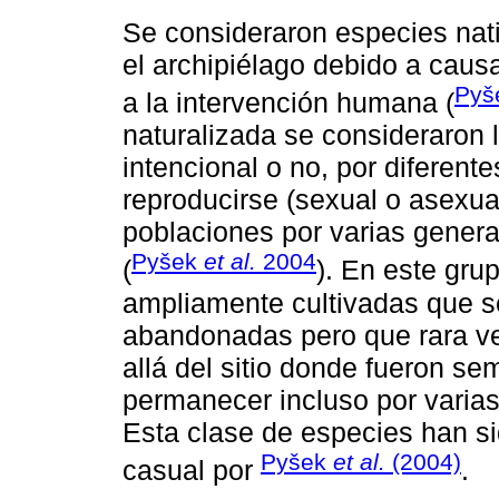
Se consideraron especies nat
el archipiélago debido a caus
Pyš
a la intervención humana (
naturalizada se consideraron 
intencional o no, por diferen
reproducirse (sexual o asexua
poblaciones por varias genera
Pyšek
et al.
2004
(
). En este gru
ampliamente cultivadas que s
abandonadas pero que rara v
allá del sitio donde fueron s
permanecer incluso por varia
Esta clase de especies han s
Pyšek
et al.
(2004)
casual por
.