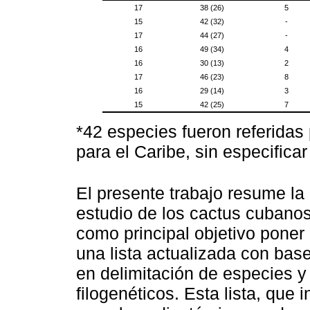
17
38 (26)
5
15
42 (32)
-
17
44 (27)
-
16
49 (34)
4
16
30 (13)
2
17
46 (23)
8
16
29 (14)
3
15
42 (25)
7
*42 especies fueron referidas
para el Caribe, sin especifica
El presente trabajo resume la 
estudio de los cactus cubanos
como principal objetivo poner 
una lista actualizada con bas
en delimitación de especies y
filogenéticos. Esta lista, que 