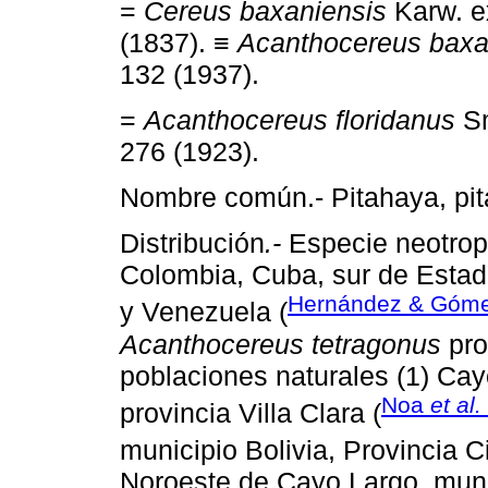
=
Cereus baxaniensis
Karw. ex
(1837). ≡
Acanthocereus baxa
132 (1937).
=
Acanthocereus floridanus
Sm
276 (1923).
Nombre común.- Pitahaya, pitajay
Distribución
.-
Especie neotropi
Colombia, Cuba, sur de Esta
Hernández & Góme
y Venezuela (
Acanthocereus tetragonus
pro
poblaciones naturales (1) Cay
Noa
et al.
provincia Villa Clara (
municipio Bolivia, Provincia C
Noroeste de Cayo Largo, muni