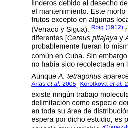
linderos debido al desecho de
el mantenimiento. Este morfo
frutos excepto en algunas lo
Roig (1912)
(Verraco y Sigua).
r
diferentes [
Cereus pitajaya
y
probablemente fueran lo mism
común en Cuba. Sin embargo
no había sido recolectada en 
Aunque
A. tetragonus
aparece 
Arias
et al.
2005
Korotkova
et al.
2
,
existe ningún trabajo molecu
delimitación como especie den
en toda su área de distribució
espera por dicho estudio, es 
Gómez-H