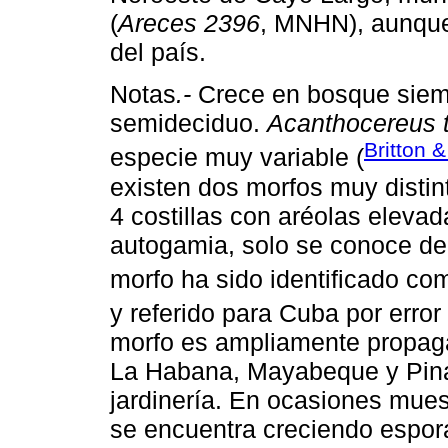
(
Areces 2396
, MNHN), aunque 
del país.
Notas
.-
Crece en bosque siemp
semideciduo.
Acanthocereus 
Britton 
especie muy variable (
existen dos morfos muy distin
4 costillas con aréolas elevad
autogamia, solo se conoce de
morfo ha sido identificado c
y referido para Cuba por error 
morfo es ampliamente propagad
La Habana, Mayabeque y Pina
jardinería. En ocasiones mue
se encuentra creciendo espor