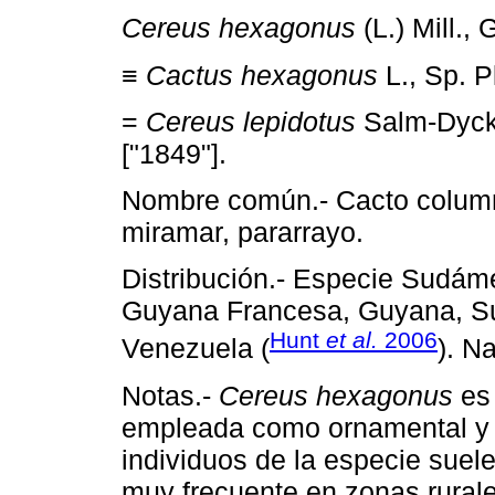
Cereus hexagonus
(L.) Mill., 
≡
Cactus hexagonus
L., Sp. P
=
Cereus lepidotus
Salm-Dyck,
["1849"].
Nombre común.- Cacto columnar
miramar, pararrayo.
Distribución.- Especie Sudáme
Guyana Francesa, Guyana, Su
Hunt
et al.
2006
Venezuela (
). N
Notas.-
Cereus hexagonus
es 
empleada como ornamental y se
individuos de la especie suel
muy frecuente en zonas rural