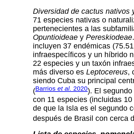
Diversidad de cactus nativos 
71 especies nativas o natural
pertenecientes a las subfamil
Opuntioideae
y
Pereskiodeae
incluyen 37 endémicas (75.51 
infraespecíficos y un híbrido 
22 especies y un taxón infrae
más diverso es
Leptocereus
,
siendo Cuba su principal centr
Barrios
et al.
2020
(
). El segundo
con 11 especies (incluidas 10 
de que la Isla es el segundo 
después de Brasil con cerca d