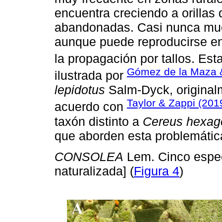
encuentra creciendo a orillas
abandonadas. Casi nunca mue
aunque puede reproducirse e
la propagación por tallos. Est
Gómez de la Maza &
ilustrada por
lepidotus
Salm-Dyck, original
Taylor & Zappi (201
acuerdo con
taxón distinto a
Cereus hexag
que aborden esta problemátic
CONSOLEA
Lem. Cinco espec
naturalizada] (
Figura 4
)