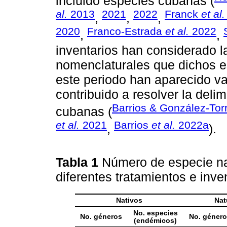
incluido especies cubanas (
al.
2013
2021
2022
Franck
et al.
,
,
,
2020
Franco-Estrada
et al.
2022
,
,
inventarios han considerado 
nomenclaturales que dichos e
este periodo han aparecido va
contribuido a resolver la deli
Barrios & González-Tor
cubanas (
et al.
2021
Barrios
et al.
2022a
,
).
Tabla 1
Número de especie na
diferentes tratamientos e inve
Nativos
Nat
No. especies
No. géneros
No. género
(endémicos)