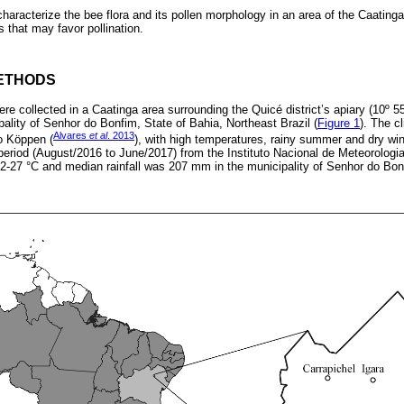
haracterize the bee flora and its pollen morphology in an area of the Caatinga
es that may favor pollination.
ETHODS
re collected in a Caatinga area surrounding the Quicé district’s apiary (10º 5
ality of Senhor do Bonfim, State of Bahia, Northeast Brazil (
Figure 1
). The c
Alvares
et al
. 2013
o Köppen (
), with high temperatures, rainy summer and dry win
n period (August/2016 to June/2017) from the Instituto Nacional de Meteorolog
2-27 °C and median rainfall was 207 mm in the municipality of Senhor do Bon