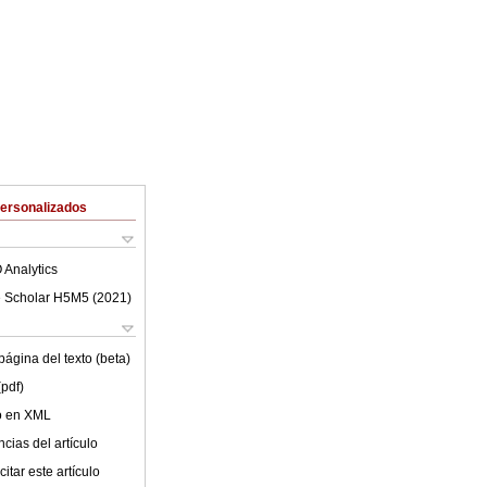
Personalizados
 Analytics
 Scholar H5M5 (
2021
)
ágina del texto (beta)
(pdf)
lo en XML
cias del artículo
itar este artículo