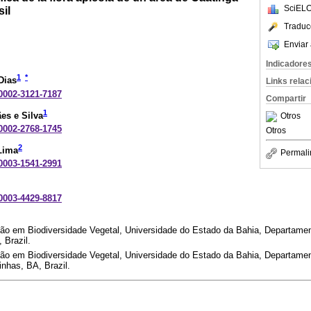
SciELO
sil
Traduc
Enviar 
Indicadore
1
*
Dias
Links rela
-0002-3121-7187
Compartir
1
es e Silva
Otros
-0002-2768-1745
Otros
2
Lima
Permali
-0003-1541-2991
-0003-4429-8817
ão em Biodiversidade Vegetal, Universidade do Estado da Bahia, Departam
 Brazil.
o em Biodiversidade Vegetal, Universidade do Estado da Bahia, Departamen
inhas, BA, Brazil.