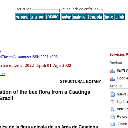
s
Servicios 
4476
versión impresa
ISSN
2007-4298
Revista
éxico oct./dic. 2022 Epub 01-Ago-2022
SciELO
2977
Google
STRUCTURAL BOTANY
Articulo
ation of the bee flora from a Caatinga
nueva p
Brazil
Inglés 
Artícu
Referen
Como c
nica de la flora apícola de un área de Caatinga