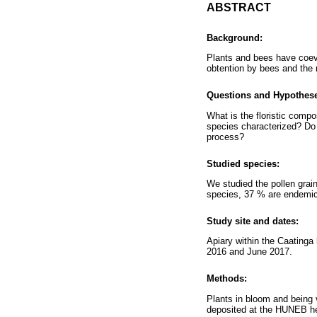
ABSTRACT
Background:
Plants and bees have coevol
obtention by bees and the
Questions and Hypothes
What is the floristic compo
species characterized? Do p
process?
Studied species:
We studied the pollen grai
species, 37 % are endemic 
Study site and dates:
Apiary within the Caatinga
2016 and June 2017.
Methods:
Plants in bloom and being 
deposited at the HUNEB he