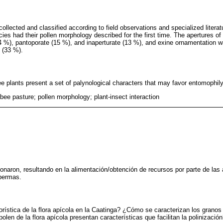
collected and classified according to field observations and specialized litera
ies had their pollen morphology described for the first time. The apertures of 
44 %), pantoporate (15 %), and inaperturate (13 %), and exine ornamentation w
 (33 %).
ee plants present a set of palynological characters that may favor entomophily
 bee pasture; pollen morphology; plant-insect interaction
onaron, resultando en la alimentación/obtención de recursos por parte de las 
spermas.
orística de la flora apícola en la Caatinga? ¿Cómo se caracterizan los granos
len de la flora apícola presentan características que facilitan la polinizació