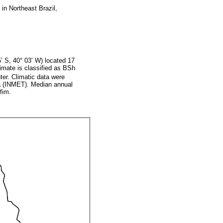
 in Northeast Brazil,
5’ S, 40° 03’ W) located 17
limate is classified as BSh
ter. Climatic data were
ia (INMET). Median annual
fim.