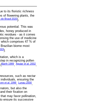
 to its floristic richness
es of flowering plants, the
a do Brasil 2020
).
erous potential. This was
des, honey produced in
tic residues - as it comes
spensing the use of medicine
e, which comprises 47 % of
he Brazilian biome most
2003
).
tation, which is a
step in recognizing pollen
Barth 1989
Aguiar
et al
. 2002
 (
,
,
r resources, such as nectar
individuals, ensuring the
ven
et al
. 1996
Lunau 2000
,
,
inators, but also the
and their fixation on
 that may favor pollination,
 to ensure its successive