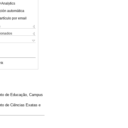
 Analytics
ción automática
artículo por email
s
cionados
nk
ento de Educação, Campus
to de Ciências Exatas e