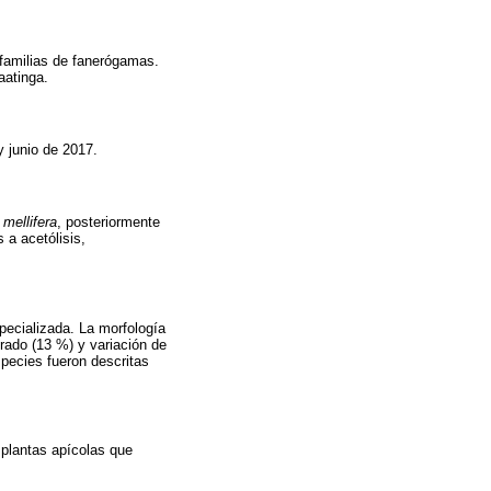
 familias de fanerógamas.
aatinga.
y junio de 2017.
 mellifera
, posteriormente
 a acetólisis,
pecializada. La morfología
urado (13 %) y variación de
species fueron descritas
 plantas apícolas que