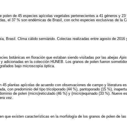
e polen de 45 especies apícolas vegetales pertenecientes a 41 géneros y 23
das, el 37 % son endémicas de Brasil, con ocho especies exclusivas de la C
ía, Brasil. Clima cálido semiárido. Colectas realizadas entre agosto de 2016 
cies botánicas en floración que estaban siendo visitadas por las abejas
Apis
s y adicionadas en la colección HUNEB. Los granos de polen fueron sometidos
grafados bajo microscopía óptica.
on 45 plantas apícolas de acuerdo con observaciones de campo y literatura es
ada, con predominio del tipo tricolporado (44 %), pantoporado (15 %), inapert
edominio de polen (micro)reticulado (46 %) y (micro)equinado (33 %). Nueve e
era vez.
en que existen características en la morfología de los granos de polen de las