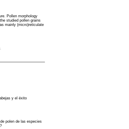
ture. Pollen morphology
the studied pollen grains
as mainly (micro)reticulate
.
abejas y el éxito
 de polen de las especies
n?