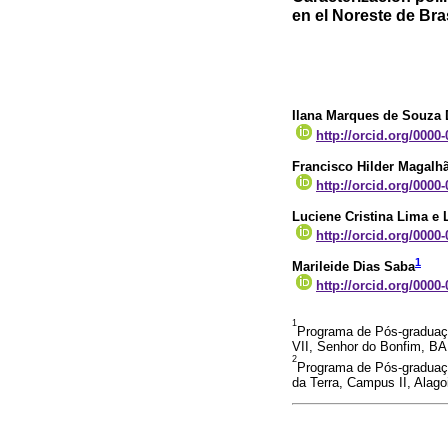
en el Noreste de Bra
Ilana Marques de Souza 
http://orcid.org/0000
Francisco Hilder Magalhã
http://orcid.org/0000
Luciene Cristina Lima e 
http://orcid.org/0000
1
Marileide Dias Saba
http://orcid.org/0000
1
Programa de Pós-graduaç
VII, Senhor do Bonfim, BA,
2
Programa de Pós-graduaçã
da Terra, Campus II, Alago