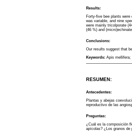
Results:
Forty-five bee plants were 
was variable, and nine spec
were mainly tricolporate (
(46 %) and (micro)echinate
Conclusions:
Our results suggest that b
Keywords:
Apis mellifera;
RESUMEN:
Antecedentes:
Plantas y abejas coevoluci
reproductivo de las angio
Preguntas:
¿Cuál es la composición fl
apícolas? ¿Los granos de po