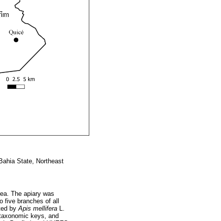
 Bahia State, Northeast
rea. The apiary was
o five branches of all
cted by
Apis mellifera
L.
e, taxonomic keys, and