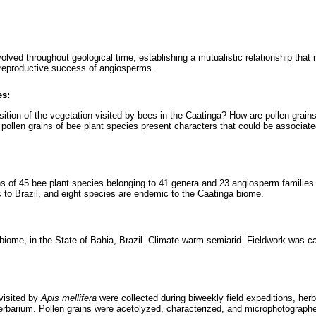
ved throughout geological time, establishing a mutualistic relationship that r
 reproductive success of angiosperms.
es:
sition of the vegetation visited by bees in the Caatinga? How are pollen grain
ollen grains of bee plant species present characters that could be associated
ns of 45 bee plant species belonging to 41 genera and 23 angiosperm familie
to Brazil, and eight species are endemic to the Caatinga biome.
 biome, in the State of Bahia, Brazil. Climate warm semiarid. Fieldwork was c
visited by
Apis mellifera
were collected during biweekly field expeditions, herbo
rbarium. Pollen grains were acetolyzed, characterized, and microphotographe