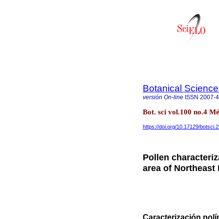
Botanical Science
versión On-line
ISSN
2007-
Bot. sci vol.100 no.4 M
https://doi.org/10.17129/botsci.
Pollen characteriz
area of Northeast 
Caracterización polí