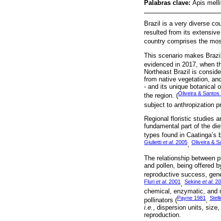
Palabras clave:
Apis melli
Brazil is a very diverse co
resulted from its extensive 
country comprises the most
This scenario makes Brazil,
evidenced in 2017, when th
Northeast Brazil is consid
from native vegetation, and
- and its unique botanical
Oliveira & Santos
the region. (
subject to anthropization p
Regional floristic studies 
fundamental part of the die
types found in Caatinga’s b
Giulietti
et al
. 2005
Oliveira & 
,
The relationship between pl
and pollen, being offered 
reproductive success, genet
Fluri
et al
. 2001
Sekine
et al
. 2
,
chemical, enzymatic, and mo
Payne 1981
Stel
pollinators (
,
i.e.
, dispersion units, siz
reproduction.