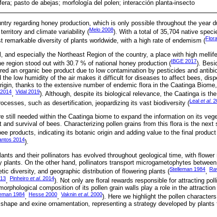
fera; pasto de abejas; morfología del polen; interacción planta-insecto
untry regarding honey production, which is only possible throughout the year due
Melo 2008
territory and climate variability (
). With a total of 35,704 native speci
Flor
 remarkable diversity of plants worldwide, with a high rate of endemism (
 and especially the Northeast Region of the country, a place with high mellif
IBGE 2017
e region stood out with 30.7 % of national honey production (
). Besi
ered an organic bee product due to low contamination by pesticides and antibio
 the low humidity of the air makes it difficult for diseases to affect bees, di
 origin, thanks to the extensive number of endemic flora in the Caatinga Biom
 2014
Vidal 2019
,
). Although, despite its biological relevance, the Caatinga is t
Leal
et al
. 
rocesses, such as desertification, jeopardizing its vast biodiversity (
are still needed within the Caatinga biome to expand the information on its vege
t and survival of bees. Characterizing pollen grains from this flora is the next 
ee products, indicating its botanic origin and adding value to the final product
Santos 2014
).
ants and their pollinators has evolved throughout geological time, with flowe
by plants. On the other hand, pollinators transport microgametophytes between 
Stelleman 1984
Ra
ic diversity, and geographic distribution of flowering plants (
,
013
Pinheiro
et al
. 2014
,
). Not only are floral rewards responsible for attracting poll
rphological composition of its pollen grain walls play a role in the attraction 
leman 1984
Hesse 2000
Vaknin
et al
. 2000
,
,
). Here we highlight the pollen characters
e, shape and exine ornamentation, representing a strategy developed by plants