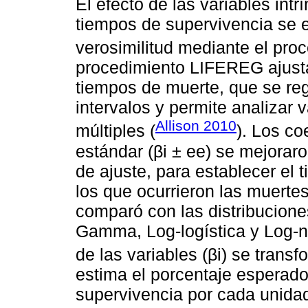
El efecto de las variables int
tiempos de supervivencia se 
verosimilitud mediante el pr
procedimiento LIFEREG ajust
tiempos de muerte, que se re
intervalos y permite analizar 
Allison 2010
múltiples (
). Los co
estándar (βi ± ee) se mejora
de ajuste, para establecer el 
los que ocurrieron las muerte
comparó con las distribucione
Gamma, Log-logística y Log-no
de las variables (βi) se trans
estima el porcentaje esperad
supervivencia por cada unidad