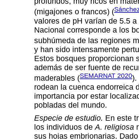
profundos, muy ricos en mater
Sánchez
(migajones o francos) (
valores de pH varían de 5.5 a
Nacional corresponde a los b
subhúmeda de las regiones m
y han sido intensamente pert
Estos bosques proporcionan s
además de ser fuente de recu
SEMARNAT 2020
maderables (
).
rodean la cuenca endorreica d
importancia por estar localiz
pobladas del mundo.
Especie de estudio.
En este t
los individuos de
A. religiosa
r
sus hojas embrionarias. Dad