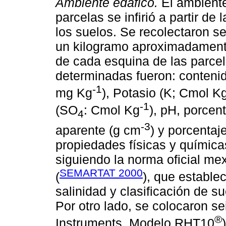
Ambiente edáfico.
El ambiente
parcelas se infirió a partir de
los suelos. Se recolectaron 
un kilogramo aproximadament
de cada esquina de las parcel
determinadas fueron: contenid
-1
mg Kg
), Potasio (K; Cmol K
-1
(SO
: Cmol Kg
), pH, porcen
4
-3
aparente (g cm
) y porcentaje
propiedades físicas y química
siguiendo la norma oficial
SEMARTAT 2000
(
), que establec
salinidad y clasificación de su
Por otro lado, se colocaron se
®
Instruments, Modelo RHT10