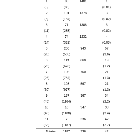
1
83
1481
1
(5)
(83)
(0.01)
2
101
1378
3
(8)
(184)
(0.02)
3
71
1308
3
(11)
(255)
(0.02)
4
74
1232
4
(14)
(329)
(0.03)
5
236
943
57
(20)
(565)
(3.6)
6
113
868
19
(23)
(678)
(1.2)
7
106
760
21
(26)
(784)
(1.3)
8
193
567
21
(30)
(977)
(1.3)
9
187
367
34
(45)
(1164)
(2.2)
10
16
347
38
(48)
(1180)
(2.4)
11
7
336
42
(53)
(1187)
(2.7)
Totales
1187
336
42