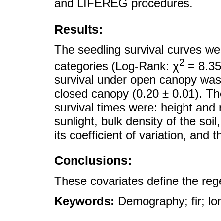
and LIFEREG procedures.
Results:
The seedling survival curves we
2
categories (Log-Rank: χ
= 8.35
survival under open canopy was h
closed canopy (0.20 ± 0.01). The
survival times were: height and 
sunlight, bulk density of the s
its coefficient of variation, and t
Conclusions:
These covariates define the reg
Keywords:
Demography; fir; lon