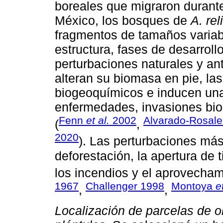
boreales que migraron durante
México, los bosques de
A. rel
fragmentos de tamaños variab
estructura, fases de desarrol
perturbaciones naturales y a
alteran su biomasa en pie, las
biogeoquímicos e inducen una
enfermedades, invasiones biol
Fenn
et al.
2002
Alvarado-Rosale
(
,
2020
). Las perturbaciones má
deforestación, la apertura de t
los incendios y el aprovecham
1967
Challenger 1998
Montoya
e
,
,
Localización de parcelas de o