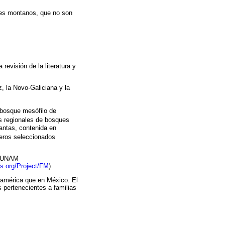
ques montanos, que no son
revisión de la literatura y
z, la Novo-Galiciana y la
l bosque mesófilo de
cos regionales de bosques
lantas, contenida en
éneros seleccionados
s UNAM
cos.org/Project/FM
).
damérica que en México. El
s pertenecientes a familias