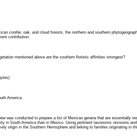
ican conifer, oak, and cloud forests, the northern and southern phytogeograp
rrent contribution.
getation mentioned above are the southern floristic affinities strongest?
ytes).
outh America.
view was conducted to prepare a list of Mexican genera that are essentially re
ity in South America than in Mexico. Using pertinent taxonomic revisions and
kely origin in the Southern Hemisphere and belong to families originating in thi