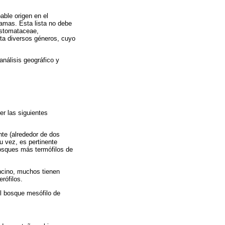
able origen en el
gamas. Esta lista no debe
astomataceae,
ta diversos géneros, cuyo
nálisis geográfico y
er las siguientes
te (alrededor de dos
u vez, es pertinente
bosques más termófilos de
ncino, muchos tienen
rófilos.
l bosque mesófilo de