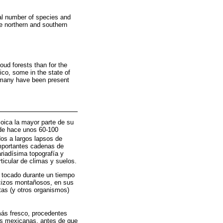
al number of species and
he northern and southern
loud forests than for the
xico, some in the state of
, many have been present
ica la mayor parte de su
desde hace unos 60-100
dos a largos lapsos de
importantes cadenas de
riadísima topografía y
rticular de climas y suelos.
 tocado durante un tiempo
acizos montañosos, en sus
tas (y otros organismos)
 más fresco, procedentes
ras mexicanas, antes de que