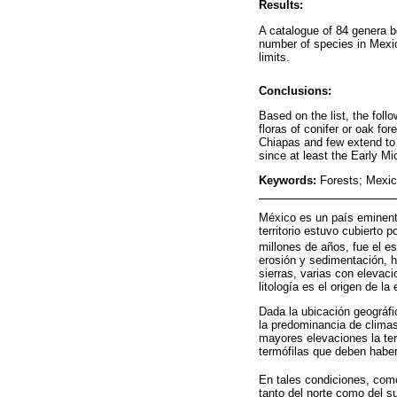
Results:
A catalogue of 84 genera b
number of species in Mexic
limits.
Conclusions:
Based on the list, the follo
floras of conifer or oak fo
Chiapas and few extend to 
since at least the Early M
Keywords:
Forests; Mexi
México es un país eminent
territorio estuvo cubierto p
millones de años, fue el e
erosión y sedimentación, h
sierras, varias con eleva
litología es el origen de l
Dada la ubicación geográf
la predominancia de clima
mayores elevaciones la te
termófilas que deben haber
En tales condiciones, com
tanto del norte como del s