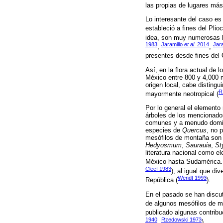
las propias de lugares más 
Lo interesante del caso es
estableció a fines del Pli
idea, son muy numerosas la
1983
Jaramillo
et al
. 2014
Jara
,
,
presentes desde fines del 
Así, en la flora actual de
México entre 800 y 4,000 m
origen local, cabe distingui
R
mayormente neotropical (
Por lo general el elemento
árboles de los mencionad
comunes y a menudo domina
especies de
Quercus
, no 
mesófilos de montaña so
Hedyosmum
,
Saurauia
,
St
literatura nacional como e
México hasta Sudamérica. 
Cleef 1983
), al igual que di
Wendt 1993
República (
).
En el pasado se han discuti
de algunos mesófilos de m
publicado algunas contribu
1940
Rzedowski 1973
,
).