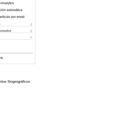
 Analytics
ción automática
artículo por email
s
cionados
nk
ntos fitogeográficos