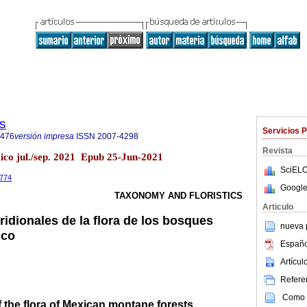
s
Servicios 
4476
versión impresa
ISSN
2007-4298
Revista
xico jul./sep. 2021 Epub 25-Jun-2021
SciELO
2774
Google
TAXONOMY AND FLORISTICS
Articulo
idionales de la flora de los bosques
nueva p
ico
Españo
Artícu
Referen
Como c
f the flora of Mexican montane forests