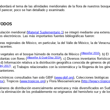
 abordará el tema de las afinidades meridionales de la flora de nuestros bos
l parecer, poco se han detallado y examinado.
TODOS
ulación meridional (
Material Suplementario 1
) se integró mediante una extensa 
es electrónicos. Las más importantes fuentes bibliográficas fueron:
loras regionales de México, en particular, la del Valle de México, la de Veracru
yacentes.
Villaseñor 2010
s vegetales en el bosque húmedo de montaña de México (
). b) E
Villaseñor & Gual-Díaz 2014
lantas con flores (
). c) Diversos inventarios florísti
d) Información relativa a la distribución geográfica conocida de géneros de p
ley 2017)
. e) Trabajos relacionados con la sistemática y la filogenia de los g
anteriores.
lectrónicos consultados han sido GBIF (
www.gbif.org
), Colecciones biológica
.mx
), Tropicos (
www.tropicos.org
) y Flora Mesoamericana (
http://legacy.tropi
géneros de distribución esencialmente americana y más diversificados en Su
 la eliminación de los probablemente no originarios del hemisferio sur y de lo