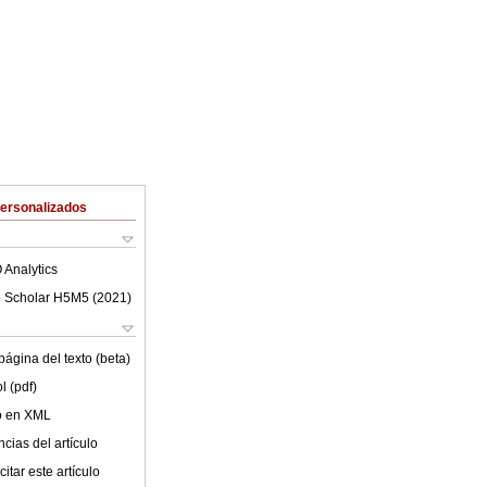
Personalizados
 Analytics
 Scholar H5M5 (
2021
)
ágina del texto (beta)
l (pdf)
lo en XML
cias del artículo
itar este artículo