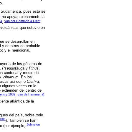
o.
 y Sudamérica, pues ésta se
)
no apoyan plenamente la
74
van der Hammen & Cleef
,
 volcánicas que estuvieron
ue se desarrollan en
 y de otros de probable
co y el meridional,
mayoría de los géneros de
,
Pseudotsuga
y
Pinus
,
un centenar y medio de
y
Viburnum.
En los
ercus
así como
Clethra
,
o algunas veces en la
e extienden del centro de
entry 1982
van de Hammen &
,
iente atlántica de la
sques del país, sobre todo
2001
). También se han
Johnston
co (por ejemplo,