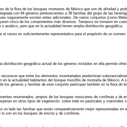
ios de la flora de los bosques montanos de México que son de afinidad y prob
ntegrada con 84 géneros pertenecientes a 39 familias del grupo de las faneró
pues seguramente existen entes adicionales. De varios conjuntos (como Mel
uyeron cinco de los componentes más diversos. Tampoco se tomaron en cuen
 o asiático, pero que en la actualidad tienen amplia distribución geográfica.
 el censo es suficientemente representativo para el propósito de un somero a
la distribución geográfica actual de los géneros incluidos en ella permite ofrec
e reconocer que entre los elementos inventariados predominan substancialmen
on en la actualidad habitantes del bosque mesófilo de montaña de México. A s
e los géneros y familias de este conjunto participan también en la flora de 
ponentes enumerados, propios de los bosques mexicanos de coníferas y de e
peran en otros tipos de vegetación, sobre todo en pastizales y matorrales xe
or un lado las familias que están comparativamente mejor representadas en e
 lo son en los bosques de encino y de coníferas.