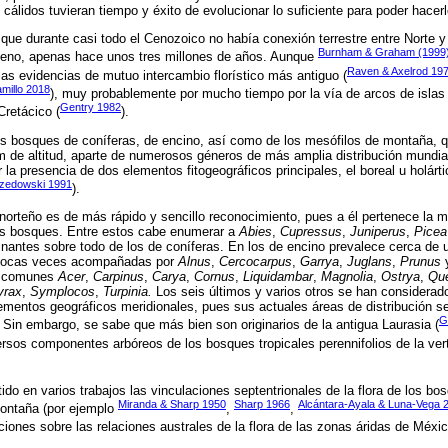
cálidos tuvieran tiempo y éxito de evolucionar lo suficiente para poder hacerl
 que durante casi todo el Cenozoico no había conexión terrestre entre Norte
Burnham & Graham (1999
oceno, apenas hace unos tres millones de años. Aunque
Raven & Axelrod 19
s evidencias de mutuo intercambio florístico más antiguo (
millo 2018
), muy probablemente por mucho tiempo por la vía de arcos de islas
Gentry 1982
Cretácico (
).
 los bosques de coníferas, de encino, así como de los mesófilos de montaña, q
 de altitud, aparte de numerosos géneros de más amplia distribución mundial
r la presencia de dos elementos fitogeográficos principales, el boreal u holárti
zedowski 1991
).
 norteño es de más rápido y sencillo reconocimiento, pues a él pertenece la 
os bosques. Entre estos cabe enumerar a
Abies
,
Cupressus
,
Juniperus
,
Picea
ntes sobre todo de los de coníferas. En los de encino prevalece cerca de 
pocas veces acompañadas por
Alnus
,
Cercocarpus
,
Garrya
,
Juglans
,
Prunus
n comunes
Acer
,
Carpinus
,
Carya
,
Cornus
,
Liquidambar
,
Magnolia
,
Ostrya
,
Qu
yrax
,
Symplocos
,
Turpinia.
Los seis últimos y varios otros se han considerad
lementos geográficos meridionales, pues sus actuales áreas de distribución s
G
Sin embargo, se sabe que más bien son originarios de la antigua Laurasia (
versos componentes arbóreos de los bosques tropicales perennifolios de la vert
do en varios trabajos las vinculaciones septentrionales de la flora de los bo
Miranda & Sharp 1950
Sharp 1966
Alcántara-Ayala & Luna-Vega 
ontaña (por ejemplo
,
,
ciones sobre las relaciones australes de la flora de las zonas áridas de Méxi