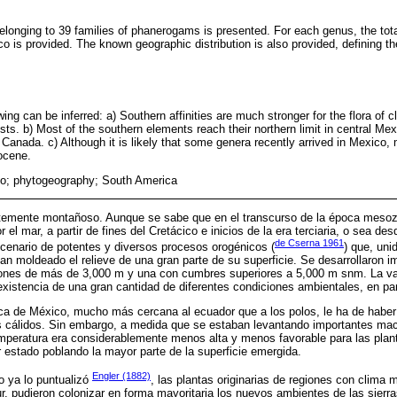
elonging to 39 families of phanerogams is presented. For each genus, the tot
o is provided. The known geographic distribution is also provided, defining t
wing can be inferred: a) Southern affinities are much stronger for the flora of c
rests. b) Most of the southern elements reach their northern limit in central Me
Canada. c) Although it is likely that some genera recently arrived in Mexico
iocene.
co; phytogeography; South America
emente montañoso. Aunque se sabe que en el transcurso de la época mesozo
or el mar, a partir de fines del Cretácico e inicios de la era terciaria, o sea 
de Cserna 1961
scenario de potentes y diversos procesos orogénicos (
) que, uni
an moldeado el relieve de una gran parte de su superficie. Se desarrollaron 
ciones de más de 3,000 m y una con cumbres superiores a 5,000 m snm. La va
a existencia de una gran cantidad de diferentes condiciones ambientales, en pa
ica de México, mucho más cercana al ecuador que a los polos, le ha de haber
s cálidos. Sin embargo, a medida que se estaban levantando importantes m
mperatura era considerablemente menos alta y menos favorable para las plan
 estado poblando la mayor parte de la superficie emergida.
Engler (1882)
o ya lo puntualizó
, las plantas originarias de regiones con clima
ur, pudieron colonizar en forma mayoritaria los nuevos ambientes de las sier