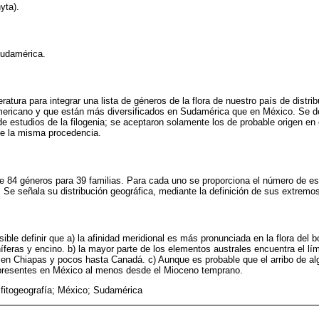
yta).
Sudamérica.
iteratura para integrar una lista de géneros de la flora de nuestro país de distr
americano y que están más diversificados en Sudamérica que en México. Se d
e estudios de la filogenia; se aceptaron solamente los de probable origen en 
de la misma procedencia.
e 84 géneros para 39 familias. Para cada uno se proporciona el número de es
 Se señala su distribución geográfica, mediante la definición de sus extremos
sible definir que a) la afinidad meridional es más pronunciada en la flora del
feras y encino. b) la mayor parte de los elementos australes encuentra el lími
 en Chiapas y pocos hasta Canadá. c) Aunque es probable que el arribo de al
n presentes en México al menos desde el Mioceno temprano.
fitogeografía; México; Sudamérica