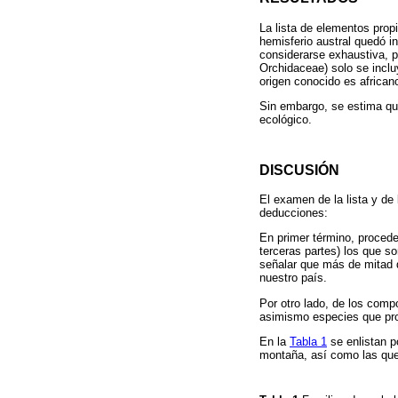
La lista de elementos prop
hemisferio austral quedó i
considerarse exhaustiva, 
Orchidaceae) solo se incl
origen conocido es africano
Sin embargo, se estima que
ecológico.
DISCUSIÓN
El examen de la lista y de 
deducciones:
En primer término, proced
terceras partes) los que s
señalar que más de mitad d
nuestro país.
Por otro lado, de los com
asimismo especies que pros
En la
Tabla 1
se enlistan p
montaña, así como las que