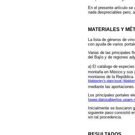
En el presente artículo se
nada despreciables pero, a
MATERIALES Y MÉ
La lista de géneros de vinc
con ayuda de varios portal
Varias de las principales f
del Bajío y de regiones ad
a) El catálogo de especie
montaña en México y sus p
montanos de la República. 
Mabberley’s plant book (Mabber
mediante las aportaciones 
Los principales portales e
(
www.datosabiertos.unam
Inicialmente se buscaron 
siguiente paso consistió en
sin tal procedencia.
RESULTADOS