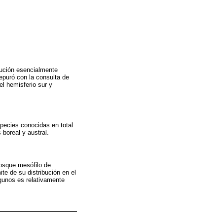
ibución esencialmente
epuró con la consulta de
el hemisferio sur y
pecies conocidas en total
 boreal y austral.
 bosque mesófilo de
te de su distribución en el
gunos es relativamente