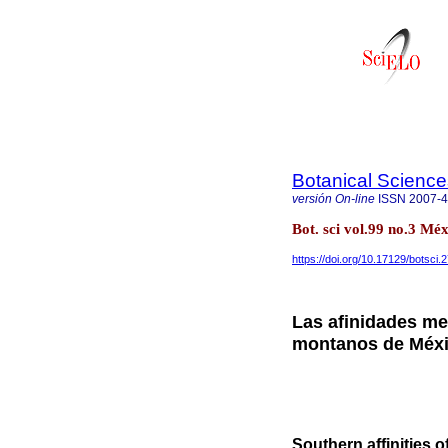
Botanical Science
versión On-line
ISSN
2007-
Bot. sci vol.99 no.3 Mé
https://doi.org/10.17129/botsci.
Las afinidades mer
montanos de Méx
Southern affinities o