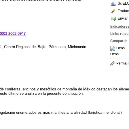
SciELO
Traduc
Enviar 
Indicadore
-0003-2003-0947
Links rela
Compartir
C., Centro Regional del Bajío, Pátzcuaro, Michoacán
Otros
Otros
Permali
 de coníferas, encinos y mesófilos de montaña de México destacan los eleme
 este último se analiza en la presente contribución.
egetación enumerados es más manifiesta la afinidad florística meridional?