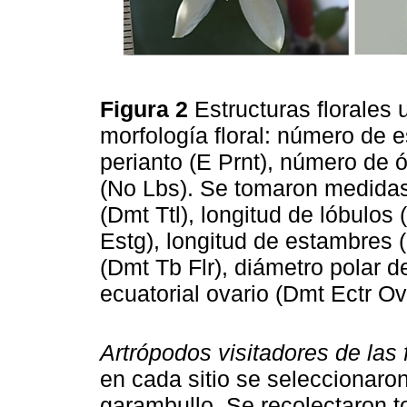
Figura 2
Estructuras florales 
morfología floral: número de 
perianto (E Prnt), número de 
(No Lbs). Se tomaron medidas 
(Dmt Ttl), longitud de lóbulos
Estg), longitud de estambres (
(Dmt Tb Flr), diámetro polar d
ecuatorial ovario (Dmt Ectr Ovr) 
Artrópodos visitadores de las f
en cada sitio se seleccionaron
garambullo. Se recolectaron t