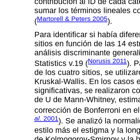
contribución al ID de cada cat
sumar los términos lineales c
Martorell & Peters 2005
(
).
Para identificar si había difer
sitios en función de las 14 est
análisis discriminante gener
Norusis 2011
Statistics v.19 (
). 
de los cuatro sitios, se utili
Kruskal-Wallis. En los casos 
significativas, se realizaron
de U de Mann-Whitney, estim
corrección de Bonferroni en e
al.
2001
). Se analizó la normal
estilo más el estigma y la lon
de Kolmogorov-Smirnov y la 