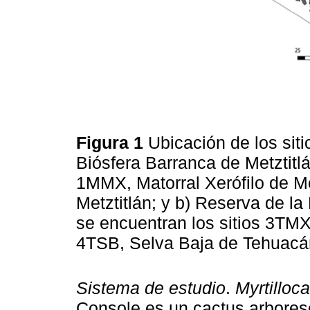
Figura 1
Ubicación de los siti
Biósfera Barranca de Metztitl
1MMX, Matorral Xerófilo de Me
Metztitlán; y b) Reserva de l
se encuentran los sitios 3TMX
4TSB, Selva Baja de Tehuac
Sistema de estudio
.
Myrtilloc
Console es un cactus arboresc