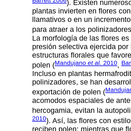
Barrett 2006
). Existen numeros
plantas invierten en flores c
llamativos o en un increment
para atraer a los polinizadores
La morfología de las flores es
presión selectiva ejercida por 
estructuras florales que favor
Mandujano
et al.
2010
Bar
polen (
,
Incluso en plantas hermafrodi
polinizadores, se han desarro
Manduja
exportación de polen (
acomodos espaciales de ante
hercogamia, evitan la autopoli
2010
). Así, las flores con esti
reciben polen; mientras que fl