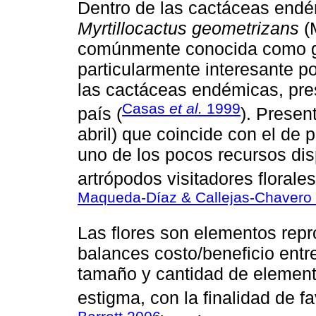
Dentro de las cactáceas endé
Myrtillocactus geometrizans
(M
comúnmente conocida como ga
particularmente interesante po
las cactáceas endémicas, pres
Casas
et al.
1999
país (
). Presen
abril) que coincide con el de 
uno de los pocos recursos di
artrópodos visitadores florales
Maqueda-Díaz & Callejas-Chavero
Las flores son elementos rep
balances costo/beneficio entre
tamaño y cantidad de element
estigma, con la finalidad de f