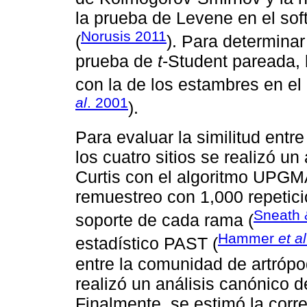
la prueba de Levene en el sof
Norusis 2011
(
). Para determina
prueba de
t
-Student pareada, l
con la de los estambres en el
al
. 2001
).
Para evaluar la similitud ent
los cuatro sitios se realizó 
Curtis con el algoritmo UPGMA
remuestreo con 1,000 repetici
Sneath 
soporte de cada rama (
Hammer
et al
estadístico PAST (
entre la comunidad de artrópod
realizó un análisis canónico 
Finalmente, se estimó la corr