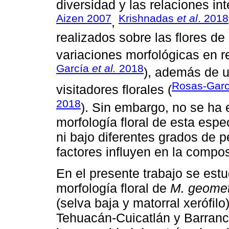
diversidad y las relaciones int
Aizen 2007
Krishnadas
et al
. 2018
,
realizados sobre las flores de
variaciones morfológicas en 
García
et al.
2018
), además de 
Rosas-Garc
visitadores florales (
2018
). Sin embargo, no se ha e
morfología floral de esta espe
ni bajo diferentes grados de p
factores influyen en la composi
En el presente trabajo se estud
morfología floral de
M. geomet
(selva baja y matorral xerófil
Tehuacán-Cuicatlán y Barranca