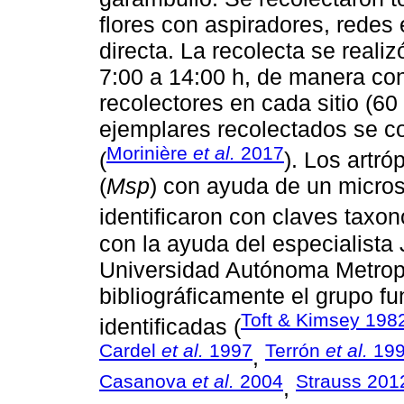
flores con aspiradores, redes
directa. La recolecta se reali
7:00 a 14:00 h, de manera con
recolectores en cada sitio (60 
ejemplares recolectados se co
Morinière
et al.
2017
(
). Los artr
(
Msp
) con ayuda de un micro
identificaron con claves taxo
con la ayuda del especialist
Universidad Autónoma Metropo
bibliográficamente el grupo f
Toft & Kimsey 198
identificadas (
Cardel
et al.
1997
Terrón
et al.
19
,
Casanova
et al.
2004
Strauss 201
,