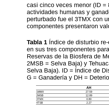
casi cinco veces menor (ID = 
actividades humanas y ganade
perturbado fue el 3TMX con u
componentes presentaron valo
Tabla 1
Índice de disturbio re
en sus tres componentes para 
Reservas de la Biosfera de Me
2MSB = Selva Baja) y Tehuacá
Selva Baja). ID = Índice de D
G = Ganadería y DH = Deterio
AH
1MMX
27.59
2MSB
12.89
3TMX
0.80
4TSB
2.27