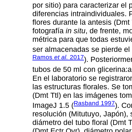
por sitio) para caracterizar el
diferencias intraindividuales. 
flores durante la antesis (Dmt
fotografía
in situ
, de frente, 
métrica para que todas estuv
ser almacenadas se pierde el 
Ramos
et al.
2017
). Posteriorme
tubos de 50 ml con glicerina:a
En el laboratorio se registrar
las estructuras florales. Se t
(Dmt Ttl) en las imágenes t
Rasband 1997
ImageJ 1.5 (
). Co
resolución (Mitutuyo, Japón), se
diámetro del tubo floral (Dmt T
(Dmt Ectr Ovr), diámetro polar