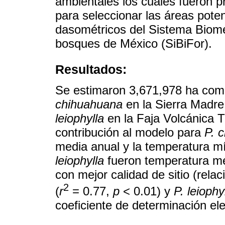
ambientales los cuales fueron 
para seleccionar las áreas poten
dasométricos del Sistema Biomét
bosques de México (SiBiFor).
Resultados:
Se estimaron 3,671,978 ha com
chihuahuana
en la Sierra Madre
leiophylla
en la Faja Volcánica 
contribución al modelo para
P. 
media anual y la temperatura m
leiophylla
fueron temperatura me
con mejor calidad de sitio (rela
2
(
r
= 0.77,
p
< 0.01) y
P. leiophy
coeficiente de determinación el