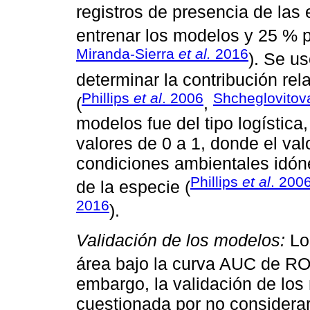
registros de presencia de las
entrenar los modelos y 25 % pa
Miranda-Sierra
et al.
2016
). Se u
determinar la contribución rel
Phillips
et al
. 2006
Shcheglovitov
(
,
modelos fue del tipo logística
valores de 0 a 1, donde el va
condiciones ambientales idóne
Phillips
et al
. 200
de la especie (
2016
).
Validación de los modelos:
Lo
área bajo la curva AUC de RO
embargo, la validación de lo
cuestionada por no considera