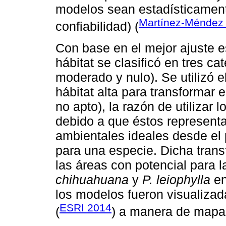
modelos sean estadísticament
Martínez-Ménde
confiabilidad) (
Con base en el mejor ajuste es
hábitat se clasificó en tres ca
moderado y nulo). Se utilizó e
hábitat alta para transformar 
no apto), la razón de utilizar l
debido a que éstos represent
ambientales ideales desde el 
para una especie. Dicha trans
las áreas con potencial para 
chihuahuana
y
P. leiophylla
en
los modelos fueron visualiza
ESRI 2014
(
) a manera de mapas