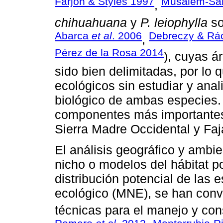
Farjon & Styles 1997
Musálem-San
,
chihuahuana
y
P. leiophylla
so
Abarca
et al
. 2006
Debreczy & Rá
,
Pérez de la Rosa 2014
), cuyas á
sido bien delimitadas, por lo
ecológicos sin estudiar y anal
biológico de ambas especies.
componentes más importantes
Sierra Madre Occidental y Fa
El análisis geográfico y ambi
nicho o modelos del hábitat po
distribución potencial de las
ecológico (MNE), se han conve
técnicas para el manejo y con