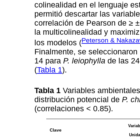
colinealidad en el lenguaje es
permitió descartar las variabl
correlación de Pearson de ≥ ± 0
la multicolinealidad y maximiz
Peterson & Nakaz
los modelos (
Finalmente, se seleccionaron
14 para
P. leiophylla
de las 24
(
Tabla 1
).
Tabla 1
Variables ambientale
distribución potencial de
P. c
(correlaciones < 0.85).
Variab
Clave
Unida