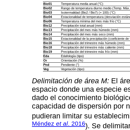
Bio01
Temperatura media anual (°C)
Bio02
Rango de temperatura diurno medio (Temp. Máx. 
Bio03
Isotermalidad (Bio2 / Bio7) (× 100) (°C)
Bio04
Estacionalidad de temperatura (desviación están
Bio06
Temperatura mínima del mes más frío (°C)
Bio12
Precipitación total anual (mm)
Bio13
Precipitación del mes más húmedo (mm)
Bio14
Precipitación del mes más seco (mm)
Bio15
Estacionalidad de la precipitación (coeficiente de
Bio16
Precipitación del trimestre más húmedo (mm)
Bio18
Precipitación del trimestre más caliente (mm)
Bio19
Precipitación del trimestre más frío (mm)
Eda
Edafología (tipo)
Or
Orientación (%)
Pnd
Pendiente (°)
Veg
Vegetación (tipo)
Delimitación de área M:
El áre
espacio donde una especie es
dado el conocimiento biológico
capacidad de dispersión por n
pudieran limitar su establecim
Méndez
et al
. 2016
). Se delimit