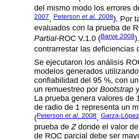
del mismo modo los errores d
2007
Peterson
et al
. 2008
,
). Por 
evaluados con la prueba de R
Barve 2008
Partial
-ROC V.1.0 (
)
contrarrestar las deficiencias
Se ejecutaron los análisis RO
modelos generados utilizando 
confiabilidad del 95 %, con u
un remuestreo por
Bootstrap
y
La prueba genera valores de 
de radio de 1 representa un m
Peterson
et al
. 2008
Garza-Lópe
(
,
prueba de
Z
donde el valor d
de ROC parcial debe ser mayo