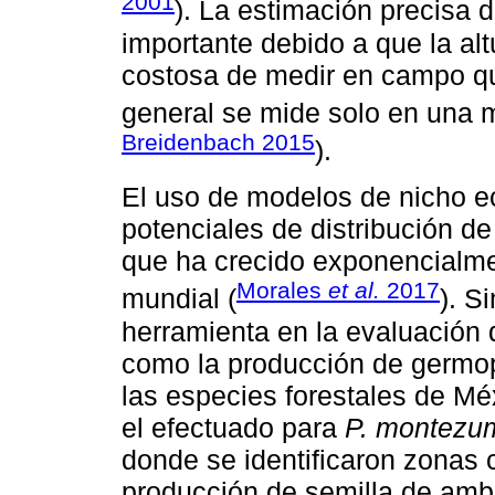
2001
). La estimación precisa d
importante debido a que la altu
costosa de medir en campo que
general se mide solo en una m
Breidenbach 2015
).
El uso de modelos de nicho e
potenciales de distribución d
que ha crecido exponencialmen
Morales
et al.
2017
mundial (
). S
herramienta en la evaluación 
como la producción de germop
las especies forestales de Mé
el efectuado para
P. montezu
donde se identificaron zonas 
producción de semilla de ambo