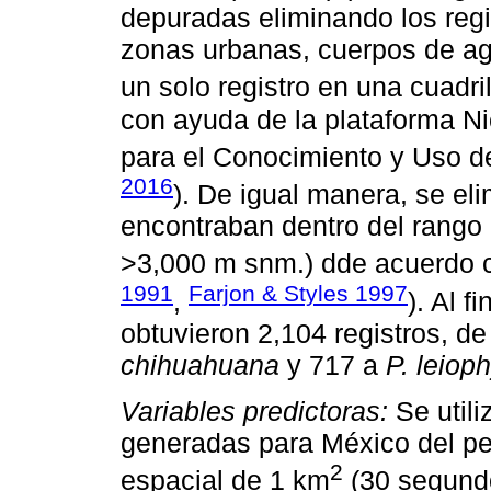
depuradas eliminando los regi
zonas urbanas, cuerpos de ag
un solo registro en una cuadri
con ayuda de la plataforma N
para el Conocimiento y Uso de
2016
). De igual manera, se eli
encontraban dentro del rango a
>3,000 m snm.) dde acuerdo con
1991
Farjon & Styles 1997
,
). Al 
obtuvieron 2,104 registros, d
chihuahuana
y 717 a
P. leioph
Variables predictoras:
Se utili
generadas para México del pe
2
espacial de 1 km
(30 segundo