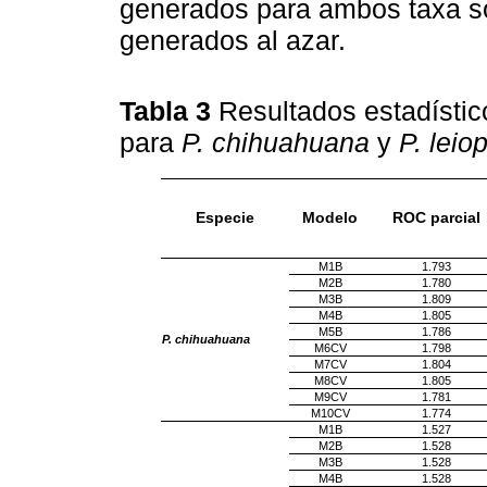
generados para ambos taxa so
generados al azar.
Tabla 3
Resultados estadístic
para
P. chihuahuana
y
P. leio
Especie
Modelo
ROC parcial
M1B
1.793
M2B
1.780
M3B
1.809
M4B
1.805
M5B
1.786
P. chihuahuana
M6CV
1.798
M7CV
1.804
M8CV
1.805
M9CV
1.781
M10CV
1.774
M1B
1.527
M2B
1.528
M3B
1.528
M4B
1.528