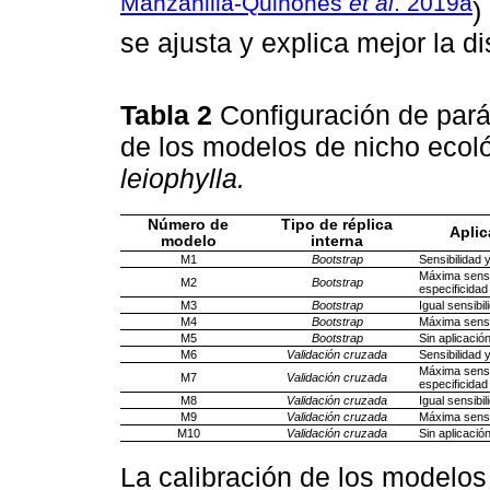
Manzanilla-Quiñones
et al
. 2019a
)
se ajusta y explica mejor la di
Tabla 2
Configuración de par
de los modelos de nicho ecol
leiophylla.
Número de
Tipo de réplica
Aplic
modelo
interna
M1
Bootstrap
Sensibilidad 
Máxima sensi
M2
Bootstrap
especificidad
M3
Bootstrap
Igual sensibi
M4
Bootstrap
Máxima sensi
M5
Bootstrap
Sin aplicació
M6
Validación cruzada
Sensibilidad 
Máxima sensi
M7
Validación cruzada
especificidad
M8
Validación cruzada
Igual sensibi
M9
Validación cruzada
Máxima sensi
M10
Validación cruzada
Sin aplicació
La calibración de los modelos