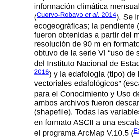
información climática mensual
Cuervo-Robayo
et al
. 2014
(
). Se 
ecogeográficas; la pendiente (%
fueron obtenidas a partir del 
resolución de 90 m en formato G
obtuvo de la serie VI “uso de
del Instituto Nacional de Estad
2016
) y la edafología (tipo) de
vectoriales edafológicos” (es
para el Conocimiento y Uso de
ambos archivos fueron descar
(shapefile). Todas las variab
en formato ASCII a una escal
E
el programa ArcMap V.10.5 (