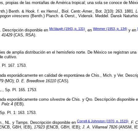
s, propias de las montañas de América tropical; una sola se conoce de Méxi
th.) Benth. & Hook. f. ex Hemsl., Biol. Centr.-Amer., Bot. 2(10): 263. 1881.
L
pogon virescens
(Benth.) Planch. & Oerst., Vidensk. Meddel. Dansk Naturhi
McVaugh (1943, p. 131)
Wimmer (1953, p. 134)
. Descripción disponible en
, en
y en
,
41429
(CAS, RSA).
s de amplia distribución en el hemisferio norte. De México se registran una
e cultivo.
 Pl. 167. 1753.
rada esporádicamente en calidad de espontánea de Chis., Mich. y Ver. Descri
79
(MO);
D. E. Breedlove 16110
(CAS).
., Sp. Pl. 165. 1753.
rada esporádicamente como silvestre de Chis. y Qro. Descripción disponible 
 Pelz 4
(IEB).
Sp. Pl. 1: 163. 1753.
Correll & Johnston (1970, p. 1515)
h., NL. y Tamps. Descripción disponible en
.
F. C
ENCB, GBH, IEB),
17923
(ENCB, GBH, IEB);
J. A. Villarreal 7826
(ANSM, IE
.