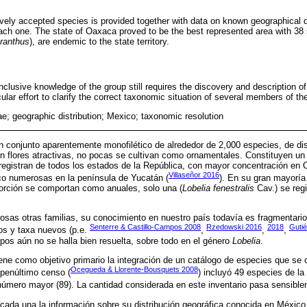
atively accepted species is provided together with data on known geographical di
 each one. The state of Oaxaca proved to be the best represented area with 38 
anthus
), are endemic to the state territory.
clusive knowledge of the group still requires the discovery and description of
cular effort to clarify the correct taxonomic situation of several members of the
; geographic distribution; Mexico; taxonomic resolution
conjunto aparentemente monofilético de alrededor de 2,000 especies, de dist
 flores atractivas, no pocas se cultivan como ornamentales. Constituyen un
 registran de todos los estados de la República, con mayor concentración en
Villaseñor 2016
co numerosas en la península de Yucatán (
). En su gran mayoría
orción se comportan como anuales, solo una (
Lobelia fenestralis
Cav.) se reg
sas otras familias, su conocimiento en nuestro país todavía es fragmentari
Senterre & Castillo-Campos 2008
Rzedowski 2016
2018
Guti
os y taxa nuevos (p.e.
,
,
,
pos aún no se halla bien resuelta, sobre todo en el género
Lobelia
.
iene como objetivo primario la integración de un catálogo de especies que se
Ocegueda & Llorente-Bousquets 2008
l penúltimo censo (
) incluyó 49 especies de la 
 número mayor (89). La cantidad considerada en este inventario pasa sensible
 cada una la información sobre su distribución geográfica conocida en México