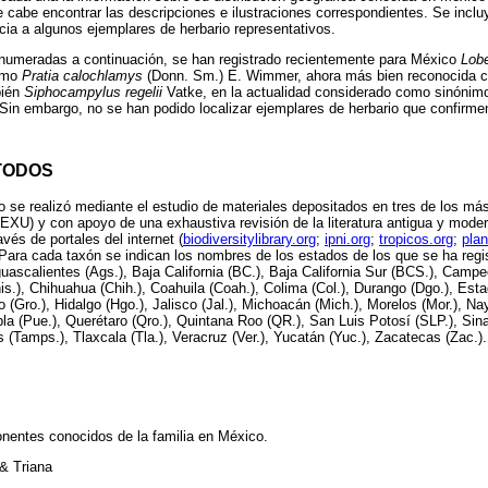
de cabe encontrar las descripciones e ilustraciones correspondientes. Se inclu
ncia a algunos ejemplares de herbario representativos.
umeradas a continuación, se han registrado recientemente para México
Lobe
omo
Pratia calochlamys
(Donn. Sm.) E. Wimmer, ahora más bien reconocida
bién
Siphocampylus regelii
Vatke, en la actualidad considerado como sinóni
 Sin embargo, no se han podido localizar ejemplares de herbario que confirme
TODOS
jo se realizó mediante el estudio de materiales depositados en tres de los má
U) y con apoyo de una exhaustiva revisión de la literatura antigua y moder
avés de portales del internet (
biodiversitylibrary.org
;
ipni.org
;
tropicos.org
;
plan
 Para cada taxón se indican los nombres de los estados de los que se ha regi
guascalientes (Ags.), Baja California (BC.), Baja California Sur (BCS.), Camp
s.), Chihuahua (Chih.), Coahuila (Coah.), Colima (Col.), Durango (Dgo.), Est
 (Gro.), Hidalgo (Hgo.), Jalisco (Jal.), Michoacán (Mich.), Morelos (Mor.), Na
la (Pue.), Querétaro (Qro.), Quintana Roo (QR.), San Luis Potosí (SLP.), Sina
 (Tamps.), Tlaxcala (Tla.), Veracruz (Ver.), Yucatán (Yuc.), Zacatecas (Zac.).
entes conocidos de la familia en México.
& Triana