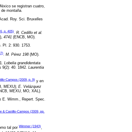
éxico se registran cuatro,
o de montaña.
Acad. Roy. Sci. Bruxelles
6, p. 405)
.
R. Cedillo et al.
),
4741
(ENCB, MO).
. Pl. 2: 930. 1753.
97)
.
M. Pérez 198
(MO).
91.
Lobelia grandidentata
s 9(2): 40. 1842.
Laurentia
illo-Campos (2009, p. 9)
y en
, MEXU);
E. Velázquez
NCB, MEXU, MO, XAL).
s
E. Wimm., Repert. Spec.
e & Castillo-Campos (2009, pp.
Wimmer (1943)
como tal por
,