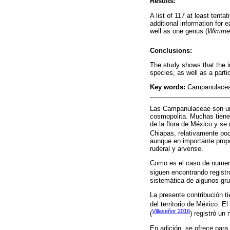
Results:
A list of 117 at least tent
additional information for
well as one genus (
Wimmer
Conclusions:
The study shows that the in
species, as well as a parti
Key words:
Campanulaceae
Las Campanulaceae son un 
cosmopolita. Muchas tienen
de la flora de México y se
Chiapas, relativamente po
aunque en importante prop
ruderal y arvense.
Como es el caso de numero
siguen encontrando registr
sistemática de algunos gru
La presente contribución t
del territorio de México. E
Villaseñor 2016
(
) registró un
En adición, se ofrece para