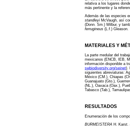
relativa a los lugares don
más pertinente y la refere
Además de las especies en
standleyi
McVaugh, así c
(Donn. Sm.) Wilbur, y tam
ferrugineus
(L.f.) Gleason.
MATERIALES Y MÉ
La parte medular del traba
mexicanos (ENCB, IEB, MEX
información disponible a tr
swbiodiversity.org/seinet
).
siguientes abreviaturas: A
México (CM.), Chiapas (Chi
Guanajuato (Gto.), Guerrero
(NL.), Oaxaca (Oax.), Pueb
Tabasco (Tab.), Tamaulipas
RESULTADOS
Enumeración de los compon
BURMEISTERA
H. Karst. 