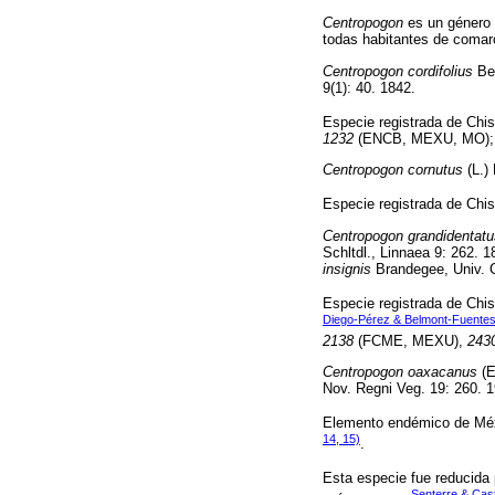
Centropogon
es un género 
todas habitantes de comar
Centropogon cordifolius
Ben
9(1): 40. 1842.
Especie registrada de Chis
1232
(ENCB, MEXU, MO)
Centropogon cornutus
(L.) 
Especie registrada de Chis
Centropogon grandidentatu
Schltdl., Linnaea 9: 262. 
insignis
Brandegee, Univ. Ca
Especie registrada de Chis
Diego-Pérez & Belmont-Fuentes 
2138
(FCME, MEXU),
243
Centropogon oaxacanus
(E
Nov. Regni Veg. 19: 260. 
Elemento endémico de Méxic
14, 15)
.
Esta especie fue reducida
Senterre & Cas