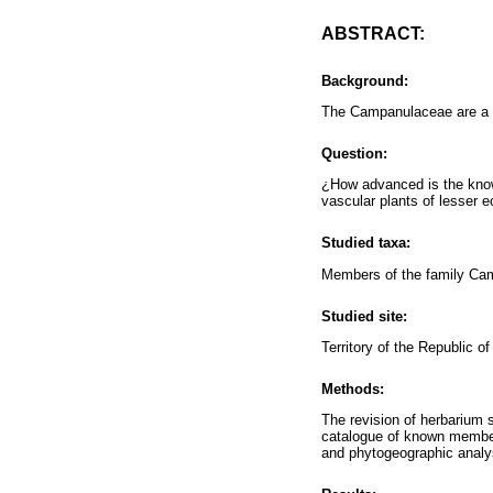
ABSTRACT:
Background:
The Campanulaceae are a me
Question:
¿How advanced is the knowl
vascular plants of lesser 
Studied taxa:
Members of the family Ca
Studied site:
Territory of the Republic o
Methods:
The revision of herbarium s
catalogue of known members
and phytogeographic analy