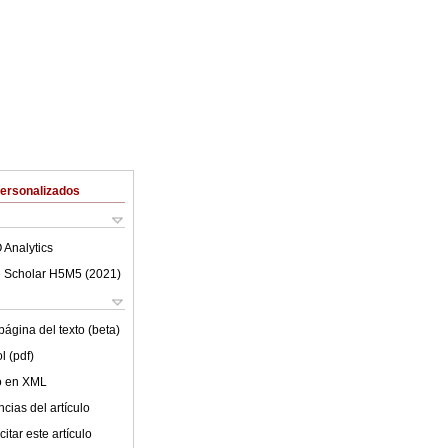
Personalizados
 Analytics
 Scholar H5M5 (
2021
)
ágina del texto (beta)
l (pdf)
lo en XML
cias del artículo
itar este artículo