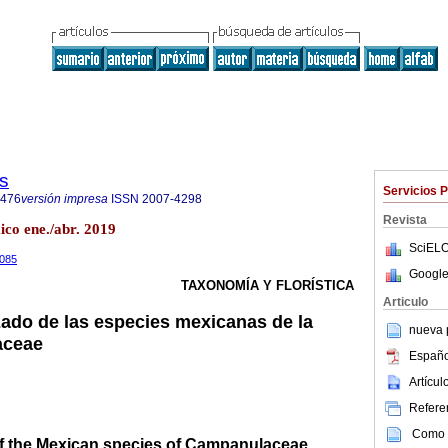
s
Servicios 
4476
versión impresa
ISSN
2007-4298
Revista
ico ene./abr. 2019
SciELO
2085
Google
TAXONOMÍA Y FLORÍSTICA
Articulo
izado de las especies mexicanas de la
nueva p
aceae
Españo
Artícu
Referen
Como c
f the Mexican species of Campanulaceae