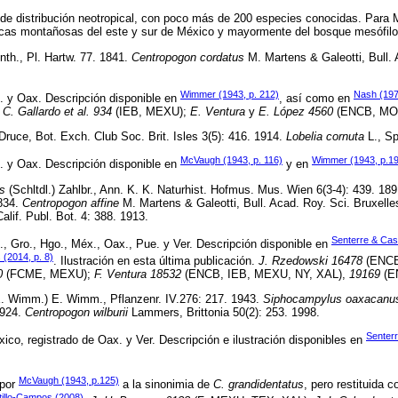
de distribución neotropical, con poco más de 200 especies conocidas. Para M
cas montañosas del este y sur de México y mayormente del bosque mesófil
th., Pl. Hartw. 77. 1841.
Centropogon cordatus
M. Martens & Galeotti, Bull. 
Wimmer (1943, p. 212)
Nash (197
. y Oax. Descripción disponible en
, así como en
;
C. Gallardo et al. 934
(IEB, MEXU);
E. Ventura
y
E. López 4560
(ENCB, MO
Druce, Bot. Exch. Club Soc. Brit. Isles 3(5): 416. 1914.
Lobelia cornuta
L., Sp
McVaugh (1943, p. 116)
Wimmer (1943, p.1
. y Oax. Descripción disponible en
y en
s
(Schltdl.) Zahlbr., Ann. K. K. Naturhist. Hofmus. Mus. Wien 6(3-4): 439. 18
1834.
Centropogon affine
M. Martens & Galeotti, Bull. Acad. Roy. Sci. Bruxelle
lif. Publ. Bot. 4: 388. 1913.
Senterre & Cast
., Gro., Hgo., Méx., Oax., Pue. y Ver. Descripción disponible en
(2014, p. 8)
. Ilustración en esta última publicación.
J. Rzedowski 16478
(ENCB
0
(FCME, MEXU);
F. Ventura 18532
(ENCB, IEB, MEXU, NY, XAL),
19169
(E
. Wimm.) E. Wimm., Pflanzenr. IV.276: 217. 1943.
Siphocampylus oaxacanu
1924.
Centropogon wilburii
Lammers, Brittonia 50(2): 253. 1998.
Senterr
o, registrado de Oax. y Ver. Descripción e ilustración disponibles en
McVaugh (1943, p.125)
 por
a la sinonimia de
C. grandidentatus
, pero restituida 
tillo-Campos (2008)