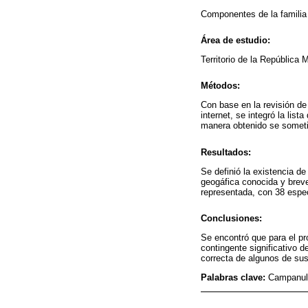
Componentes de la famili
Área de estudio:
Territorio de la República 
Métodos:
Con base en la revisión de
internet, se integró la lis
manera obtenido se sometió
Resultados:
Se definió la existencia d
geogáfica conocida y breve
representada, con 38 espec
Conclusiones:
Se encontró que para el pr
contingente significativo 
correcta de algunos de su
Palabras clave:
Campanula