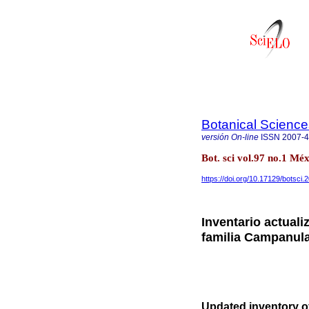
Botanical Science
versión On-line
ISSN
2007-
Bot. sci vol.97 no.1 Méx
https://doi.org/10.17129/botsci.
Inventario actual
familia Campanul
Updated inventory o