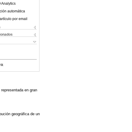
 Analytics
ción automática
artículo por email
s
cionados
nk
 representada en gran
ibución geográfica de un