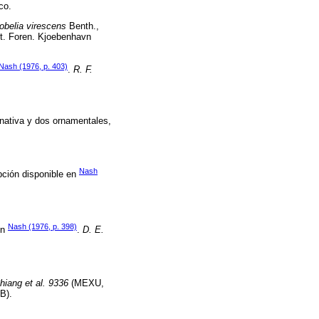
co.
obelia virescens
Benth.,
st. Foren. Kjoebenhavn
Nash (1976, p. 403)
.
R. F.
 nativa y dos ornamentales,
Nash
pción disponible en
Nash (1976, p. 398)
en
.
D. E.
hiang et al. 9336
(MEXU,
B).