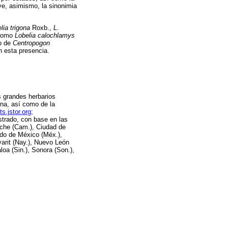
ye, asimismo, la sinonimia
lia trigona
Roxb.,
L.
 como
Lobelia calochlamys
mo de
Centropogon
n esta presencia.
s grandes herbarios
na, así como de la
ts.jstor.org
;
strado, con base en las
eche (Cam.), Ciudad de
ado de México (Méx.),
yarit (Nay.), Nuevo León
loa (Sin.), Sonora (Son.),