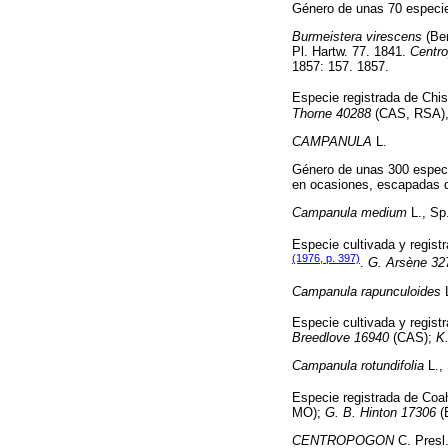
Género de unas 70 especie
Burmeistera virescens
(Ben
Pl. Hartw. 77. 1841.
Centro
1857: 157. 1857.
Especie registrada de Chis
Thorne 40288
(CAS, RSA)
CAMPANULA
L.
Género de unas 300 especie
en ocasiones, escapadas d
Campanula medium
L., Sp.
Especie cultivada y regist
(1976, p. 397)
.
G. Arsène 32
Campanula rapunculoides
L
Especie cultivada y regist
Breedlove 16940
(CAS);
K.
Campanula rotundifolia
L., 
Especie registrada de Coa
MO);
G. B. Hinton 17306
(
CENTROPOGON
C. Presl