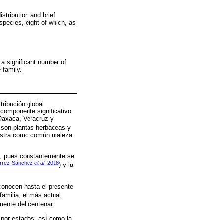
stribution and brief
species, eight of which, as
 a significant number of
 family.
ribución global
 componente significativo
 Oaxaca, Veracruz y
 son plantas herbáceas y
istra como común maleza
o, pues constantemente se
érrez-Sánchez
et al
. 2018
) y la
 conocen hasta el presente
familia; el más actual
mente del centenar.
 por estados, así como la