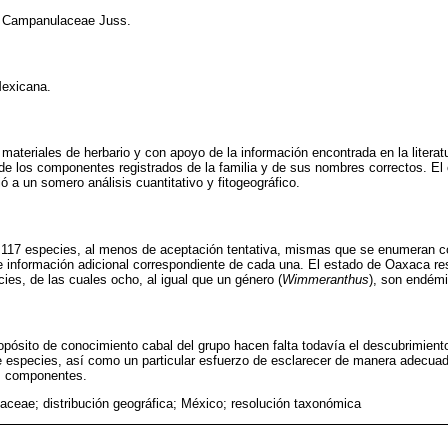
a Campanulaceae Juss.
Mexicana.
 materiales de herbario y con apoyo de la información encontrada en la literat
ta de los componentes registrados de la familia y de sus nombres correctos. El
 a un somero análisis cuantitativo y fitogeográfico.
e 117 especies, al menos de aceptación tentativa, mismas que se enumeran co
 información adicional correspondiente de cada una. El estado de Oaxaca res
ies, de las cuales ocho, al igual que un género (
Wimmeranthus
), son endémic
opósito de conocimiento cabal del grupo hacen falta todavía el descubrimiento
de especies, así como un particular esfuerzo de esclarecer de manera adecua
s componentes.
ceae; distribución geográfica; México; resolución taxonómica