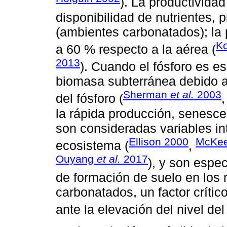
). La productividad
disponibilidad de nutrientes, p
(ambientes carbonatados); la
K
a 60 % respecto a la aérea (
2013
). Cuando el fósforo es e
biomasa subterránea debido a 
Sherman
et al.
2003
del fósforo (
la rápida producción, senesce
son consideradas variables in
Ellison 2000
McKee
ecosistema (
,
Ouyang
et al.
2017
), y son espe
de formación de suelo en los
carbonatados, un factor crític
ante la elevación del nivel del