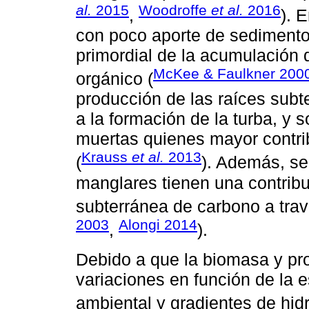
al.
2015
Woodroffe
et al.
2016
,
). 
con poco aporte de sedimento
primordial de la acumulación 
McKee & Faulkner 200
orgánico (
producción de las raíces subt
a la formación de la turba, y 
muertas quienes mayor contri
Krauss
et al.
2013
(
). Además, se
manglares tienen una contribuc
subterránea de carbono a travé
2003
Alongi 2014
,
).
Debido a que la biomasa y pr
variaciones en función de la e
ambiental y gradientes de hid