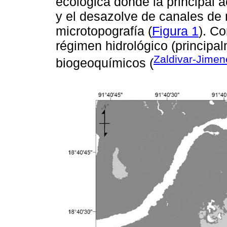
ecológica donde la principal ac
y el desazolve de canales de 
microtopografía (
Figura 1
). Co
régimen hidrológico (principal
Zaldivar-Jime
biogeoquímicos (