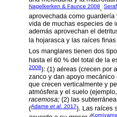
Nagelkerken & Faunce 2008
Sera
,
aprovechada como guardería y 
vida de muchas especies de i
además aprovechan el detritu
la hojarasca y las raíces finas
Los manglares tienen dos tip
hasta el 60 % del total de la es
2008
): (1) aéreas (crecen por 
zanco y dan apoyo mecánico
que crecen verticalmente y pe
atmósfera y el suelo (ejemplo
racemosa;
(2) las subterránea
Adame
et al.
2017
(
). Las raíces
Komiyam