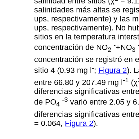
salinidad entre sitios (χ
= 9.1
salinidades más altas se regist
ups, respectivamente) y las me
ups, respectivamente). No hubo
sitios en la temperatura interst
-
concentración de NO
+NO
2
3
concentración se registró en el
-
sitio 4 (0.93 mg l
;
Figura 2
). 
-1
entre 66.80 y 207.49 mg l
(χ
diferencias significativas entr
-3
de PO
varió entre 2.05 y 6
4
diferencias significativas entr
= 0.064,
Figura 2
).