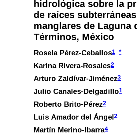
hidrológica sobre la p
de raíces subterráneas
manglares de Laguna 
Términos, México
1
*
Rosela Pérez-Ceballos
2
Karina Rivera-Rosales
3
Arturo Zaldívar-Jiménez
1
Julio Canales-Delgadillo
2
Roberto Brito-Pérez
2
Luis Amador del Ángel
4
Martín Merino-Ibarra