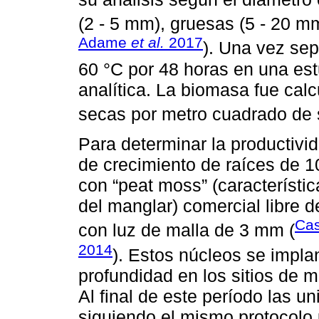
(2 - 5 mm), gruesas (5 - 20 mm
Adame
et al.
2017
). Una vez sep
60 °C por 48 horas en una es
analítica. La biomasa fue cal
secas por metro cuadrado de 
Para determinar la productivid
de crecimiento de raíces de 1
con “peat moss” (característic
del manglar) comercial libre d
Ca
con luz de malla de 3 mm (
2014
). Estos núcleos se impla
profundidad en los sitios de 
Al final de este período las u
siguiendo el mismo protocolo u