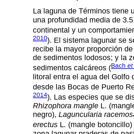
La laguna de Términos tiene 
una profundidad media de 3.5
continental y un comportamien
2010
). El sistema lagunar se 
recibe la mayor proporción de 
de sedimentos lodosos; y la z
Bach
et
sedimentos calcáreos (
litoral entra el agua del Golf
desde las Bocas de Puerto Re
2014
). Las especies que se di
Rhizophora mangle
L. (mangle
negro),
Laguncularia racemos
erectus
L
.
(mangle botoncillo) 
zona lagunar praderas de pas