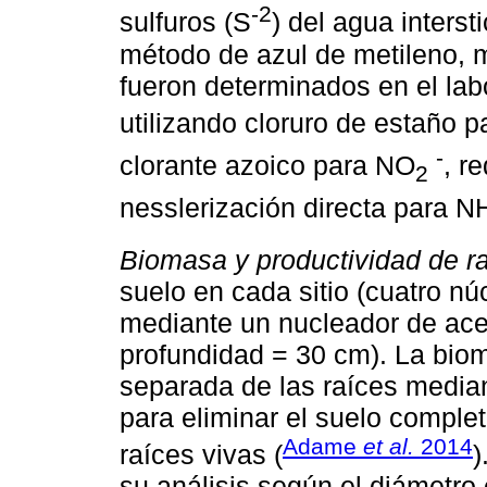
-2
sulfuros (S
) del agua interst
método de azul de metileno, m
fueron determinados en el lab
utilizando cloruro de estaño 
-
clorante azoico para NO
, r
2
nesslerización directa para N
Biomasa y productividad de ra
suelo en cada sitio (cuatro n
mediante un nucleador de ace
profundidad = 30 cm). La bio
separada de las raíces media
para eliminar el suelo comple
Adame
et al.
2014
raíces vivas (
)
su análisis según el diámetro