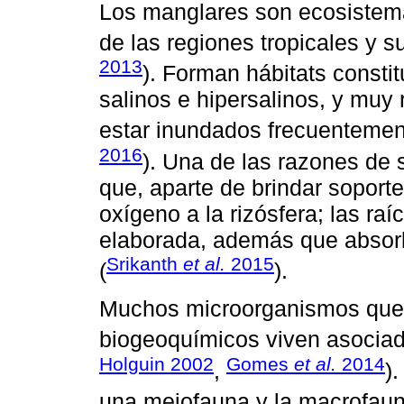
Los manglares son ecosistema
de las regiones tropicales y s
2013
). Forman hábitats constit
salinos e hipersalinos, y muy 
estar inundados frecuentemen
2016
). Una de las razones de 
que, aparte de brindar soporte
oxígeno a la rizósfera; las raí
elaborada, además que absorb
Srikanth
et al.
2015
(
).
Muchos microorganismos que s
biogeoquímicos viven asociado
Holguin 2002
Gomes
et al.
2014
,
)
una meiofauna y la macrofaun