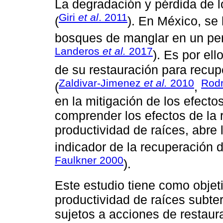
La degradación y pérdida de 
Giri
et al
. 2011
(
). En México, se
bosques de manglar en un per
Landeros
et al.
2017
). Es por el
de su restauración para recup
Zaldivar-Jimenez
et al.
2010
Rod
(
,
en la mitigación de los efect
comprender los efectos de la r
productividad de raíces, abre l
indicador de la recuperación 
Faulkner 2000
).
Este estudio tiene como objet
productividad de raíces subte
sujetos a acciones de restaur