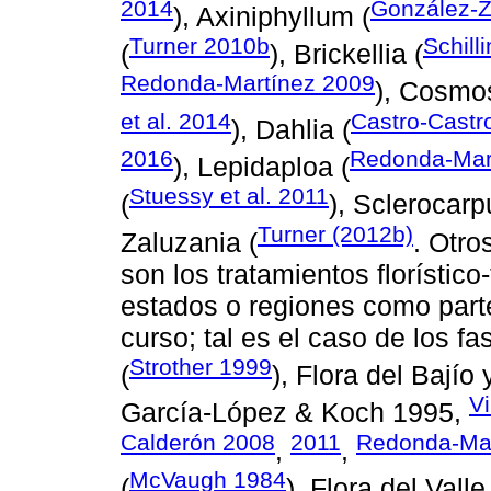
2014
González-Z
), Axiniphyllum (
Turner 2010b
Schill
(
), Brickellia (
Redonda-Martínez 2009
), Cosmo
et al. 2014
Castro-Castro
), Dahlia (
2016
Redonda-Mart
), Lepidaploa (
Stuessy et al. 2011
(
), Sclerocarp
Turner (2012b)
Zaluzania (
. Otro
son los tratamientos florísti
estados o regiones como parte
curso; tal es el caso de los f
Strother 1999
(
), Flora del Bajío
Vi
García-López & Koch 1995,
Calderón 2008
2011
Redonda-Mar
,
,
McVaugh 1984
(
), Flora del Val