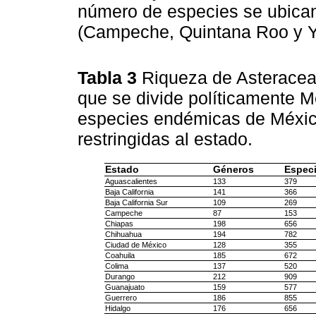
número de especies se ubican
(Campeche, Quintana Roo y Y
Tabla 3
Riqueza de Asteracea
que se divide políticamente M
especies endémicas de Méxi
restringidas al estado.
Estado
Géneros
Espec
Aguascalientes
133
379
Baja California
141
366
Baja California Sur
109
269
Campeche
87
153
Chiapas
198
656
Chihuahua
194
782
Ciudad de México
128
355
Coahuila
185
672
Colima
137
520
Durango
212
909
Guanajuato
159
577
Guerrero
186
855
Hidalgo
176
656