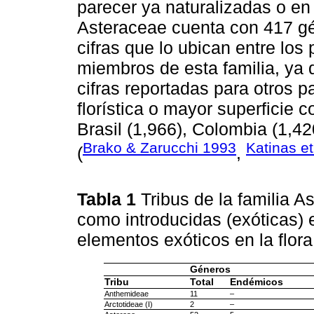
parecer ya naturalizadas o en 
Asteraceae cuenta con 417 gé
cifras que lo ubican entre los
miembros de esta familia, ya
cifras reportadas para otros p
florística o mayor superficie 
Brasil (1,966), Colombia (1,42
Brako & Zarucchi 1993
Katinas et
(
,
Tabla 1
Tribus de la familia 
como introducidas (exóticas) 
elementos exóticos en la flor
Géneros
Tribu
Total
Endémicos
Anthemideae
11
–
Arctotideae (I)
2
–