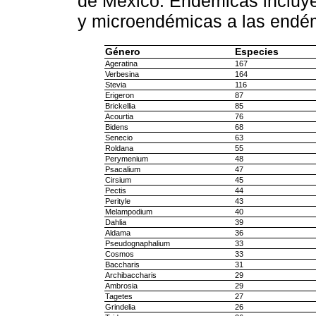
de México. Endémicas incluy
y microendémicas a las endém
Género
Especies
Ageratina
167
Verbesina
164
Stevia
116
Erigeron
87
Brickellia
85
Acourtia
76
Bidens
68
Senecio
63
Roldana
55
Perymenium
48
Psacalium
47
Cirsium
45
Pectis
44
Perityle
43
Melampodium
40
Dahlia
39
Aldama
36
Pseudognaphalium
33
Cosmos
33
Baccharis
31
Archibaccharis
29
Ambrosia
29
Tagetes
27
Grindelia
26