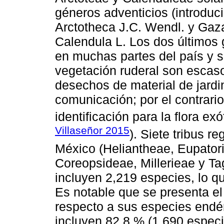
géneros adventicios (introduci
Arctotheca J.C. Wendl. y Gaza
Calendula L. Los dos últimos
en muchas partes del país y 
vegetación ruderal son escas
desechos de material de jardi
comunicación; por el contrari
identificación para la flora exó
Villaseñor 2015
). Siete tribus 
México (Heliantheae, Eupator
Coreopsideae, Millerieae y T
incluyen 2,219 especies, lo qu
Es notable que se presenta e
respecto a sus especies endém
incluyen 82.8 % (1,690 especi