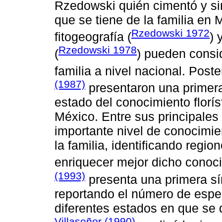
Rzedowski quién cimentó y sin
que se tiene de la familia en 
Rzedowski 1972
fitogeografía (
) 
Rzedowski 1978
(
) pueden consid
familia a nivel nacional. Post
(1987)
presentaron una primera
estado del conocimiento florís
México. Entre sus principales
importante nivel de conocimie
la familia, identificando regi
enriquecer mejor dicho cono
(1993)
presenta una primera sín
reportando el número de espec
diferentes estados en que se d
Villaseñor (1990)