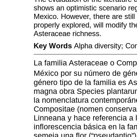
shows an optimistic scenario reg
Mexico. However, there are still 
properly explored, will modify t
Asteraceae richness.
Key Words
Alpha diversity; Co
La familia Asteraceae o Compo
México por su número de géne
género tipo de la familia es A
magna obra Species plantarum
la nomenclatura contemporáne
Compositae (nomen conserva
Linneana y hace referencia a 
inflorescencia básica en la fa
semeja una flor (“pseudantio”