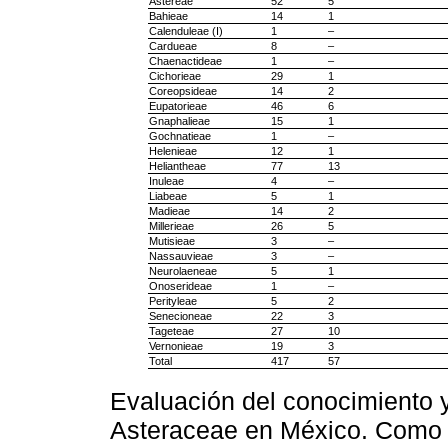
Astereae
52
5
Bahieae
14
1
Calenduleae (I)
1
–
Cardueae
8
–
Chaenactideae
1
–
Cichorieae
29
1
Coreopsideae
14
2
Eupatorieae
46
6
Gnaphalieae
15
1
Gochnatieae
1
–
Helenieae
12
1
Heliantheae
77
13
Inuleae
4
–
Liabeae
5
1
Madieae
14
2
Millerieae
26
5
Mutisieae
3
–
Nassauvieae
3
–
Neurolaeneae
5
1
Onoserideae
1
–
Perityleae
5
2
Senecioneae
22
3
Tageteae
27
10
Vernonieae
19
3
Total
417
57
Evaluación del conocimiento y 
Asteraceae en México. Como s