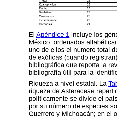
Tridax
26
Koanophyllon
23
Zinnia
23
Bartlettina
23
Critoniopsis
23
Fleischmannia
22
Coreopsis
21
El
Apéndice 1
incluye los gén
México, ordenados alfabéticam
uno de ellos el número total 
de exóticas (cuando registran
bibliográfica que reporta la r
bibliografía útil para la identi
Riqueza a nivel estatal. La
Ta
riqueza de Asteraceae reparti
políticamente se divide el pa
por su número de especies so
Guerrero y Michoacán; en el 