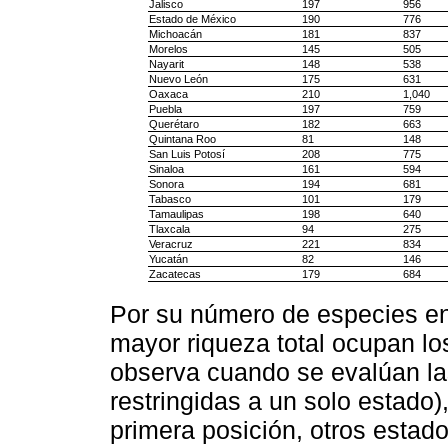
Jalisco
197
956
Estado de México
190
776
Michoacán
181
837
Morelos
145
505
Nayarit
148
538
Nuevo León
175
631
Oaxaca
210
1,040
Puebla
197
759
Querétaro
182
663
Quintana Roo
81
148
San Luis Potosí
208
775
Sinaloa
161
594
Sonora
194
681
Tabasco
101
179
Tamaulipas
198
640
Tlaxcala
94
275
Veracruz
221
834
Yucatán
82
146
Zacatecas
179
684
Por su número de especies e
mayor riqueza total ocupan lo
observa cuando se evalúan la
restringidas a un solo estad
primera posición, otros estad