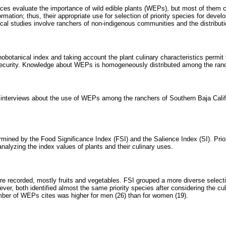
ices evaluate the importance of wild edible plants (WEPs), but most of them 
ormation; thus, their appropriate use for selection of priority species for develo
cal studies involve ranchers of non-indigenous communities and the distributi
nobotanical index and taking account the plant culinary characteristics permit
ecurity. Knowledge about WEPs is homogeneously distributed among the ran
d interviews about the use of WEPs among the ranchers of Southern Baja Cali
mined by the Food Significance Index (FSI) and the Salience Index (SI). Prior
nalyzing the index values of plants and their culinary uses.
e recorded, mostly fruits and vegetables. FSI grouped a more diverse selectio
ver, both identified almost the same priority species after considering the culin
ber of WEPs cites was higher for men (26) than for women (19).