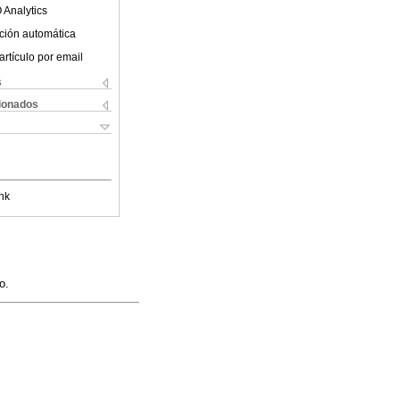
 Analytics
ción automática
artículo por email
s
cionados
nk
o.