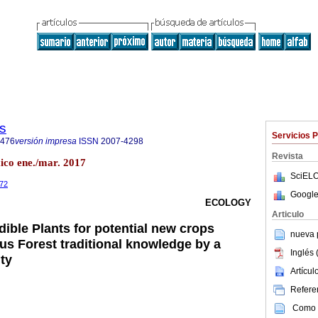
s
Servicios 
4476
versión impresa
ISSN
2007-4298
Revista
xico ene./mar. 2017
SciELO
772
Google
ECOLOGY
Articulo
Edible Plants for potential new crops
nueva p
s Forest traditional knowledge by a
Inglés 
ty
Artícu
Referen
Como c