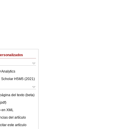
Personalizados
 Analytics
 Scholar H5M5 (
2021
)
ágina del texto (beta)
(pdf)
lo en XML
cias del artículo
itar este artículo