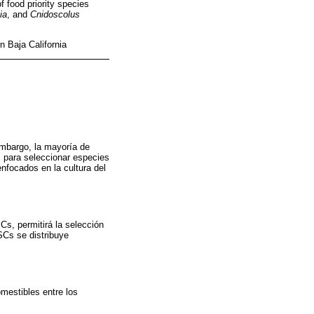
 food priority species
ia
, and
Cnidoscolus
n Baja California
embargo, la mayoría de
os para seleccionar especies
nfocados en la cultura del
Cs, permitirá la selección
SCs se distribuye
omestibles entre los