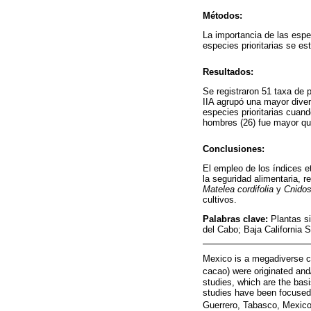
Métodos:
La importancia de las espe
especies prioritarias se es
Resultados:
Se registraron 51 taxa de 
IIA agrupó una mayor dive
especies prioritarias cuand
hombres (26) fue mayor que
Conclusiones:
El empleo de los índices et
la seguridad alimentaria, r
Matelea cordifolia
y
Cnidos
cultivos.
Palabras clave:
Plantas s
del Cabo; Baja California S
Mexico is a megadiverse c
cacao) were originated and
studies, which are the bas
studies have been focused 
Guerrero, Tabasco, Mexico