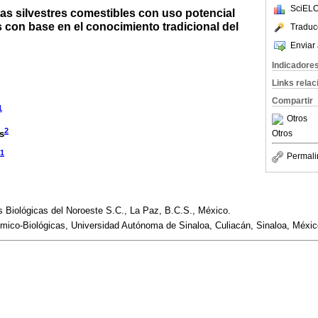
SciELO
tas silvestres comestibles con uso potencial
 con base en el conocimiento tradicional del
Traduc
Enviar 
Indicadore
Links rela
Compartir
1
Otros
2
s
Otros
1
Permali
 Biológicas del Noroeste S.C., La Paz, B.C.S., México.
mico-Biológicas, Universidad Autónoma de Sinaloa, Culiacán, Sinaloa, Méxic