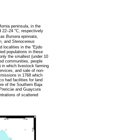
ornia peninsula, in the
 22–24 °C, respectively
h as
Bursera epinnata
,
m
, and
Stenocereus
 localities in the “Ejido
ied populations in these
only the smallest (under 10
cted communities, people
) in which livestock farming
rvices, and sale of non-
t missions in 1768 which
o had facilities for land
ure of the Southern Baja
r Prericúe and Guaycura
ntrations of scattered