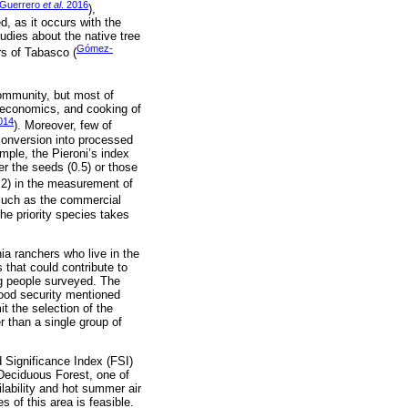
Guerrero
et al
. 2016
),
, as it occurs with the
dies about the native tree
Gómez-
rs of Tabasco (
community, but most of
ioeconomics, and cooking of
014
). Moreover, few of
 conversion into processed
mple, the Pieroni’s index
er the seeds (0.5) or those
= 2) in the measurement of
 such as the commercial
he priority species takes
nia ranchers who live in the
s that could contribute to
ng people surveyed. The
food security mentioned
t the selection of the
r than a single group of
d Significance Index (FSI)
 Deciduous Forest, one of
lability and hot summer air
 of this area is feasible.