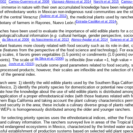
2002
Camou-Guerrero
et al
. 2008
Vázquez-Alonso
et al
. 2014
Narchi
et al
. 2015
Camou-
,
,
,
,
g immerse in nature with their own accumulated knowledge have been relegated
f ethnobotany works in Mexican non-indigenous rural communities are the stu
Suárez
et al
. 2012
f the central Veracruz (
), the medicinal plants used by ranche
Estrada-Castillon
et al
. 2014
obotany of farmers in Rayones, Nuevo León (
).
aches have been used to evaluate the importance of wild edible plants for a 
ological/cultural information (
e.g.
cultural heritage, gender perspective, soc
da Silva
et al
. 2006
do Nascimento
et al.
2013
Alonso-Aguilar
et al
. 2014
Sujarwo
et al
. 2
,
,
,
,
ant features more closely related with food security such as its role in diet,
fe (features from the perspective of the food science and technology). For exa
g scales, it favors green vegetables (1.5 points) or condiments (1.0 points) ov
da Silva
et al
. (2006)
oints). The scale of
is inflexible (low value =1, high value 
Joshi
et al.
(2015)
 use.
include some good parameters related to food security,
processed products; however, their scales are inflexible and the selection of t
 of the general index.
arch were: 1) identify the wild edible plants used by the Southern Baja Califor
Mexico, 2) identify the priority species for domestication or potential new crop
uate how the knowledge about the use of wild edible plants is distributed amo
pplication of a proper ethnobotanical index (with those features related with 
ern Baja California and taking account the plant culinary characteristics permi
d security in the area; these include a culinary diverse group of plants rathe
 WEPs is homogeneously distributed among the older and younger ranchers.
or selecting priority species uses the ethnobotanical indices, either the Foo
 and culinary information. The ranchers surveyed live in areas of the Tropical
nd endangered ecosystems in Mexico, characterized by the limited water avai
sful establishment of production systems based on selected wild plant species