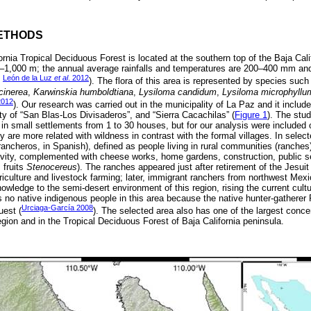
ETHODS
rnia Tropical Deciduous Forest is located at the southern top of the Baja Calif
1,000 m; the annual average rainfalls and temperatures are 200–400 mm and
León de la Luz
et al
. 2012
,
). The flora of this area is represented by species suc
cinerea
,
Karwinskia humboldtiana
,
Lysiloma candidum
,
Lysiloma microphyllu
2012
). Our research was carried out in the municipality of La Paz and it included
 of “San Blas-Los Divisaderos”, and “Sierra Cacachilas” (
Figure 1
). The stud
in small settlements from 1 to 30 houses, but for our analysis were included 
y are more related with wildness in contrast with the formal villages. In sele
ancheros, in Spanish), defined as people living in rural communities (ranches
ivity, complemented with cheese works, home gardens, construction, public se
. fruits
Stenocereus
). The ranches appeared just after retirement of the Jesui
riculture and livestock farming; later, immigrant ranchers from northwest Mexic
owledge to the semi-desert environment of this region, rising the current cult
 is no native indigenous people in this area because the native hunter-gathere
Urciaga-García 2008
uest (
). The selected area also has one of the largest conce
gion and in the Tropical Deciduous Forest of Baja California peninsula.