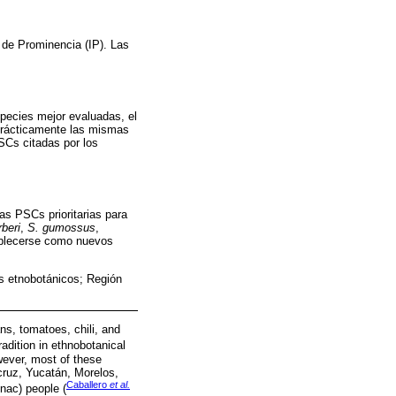
e de Prominencia (IP). Las
species mejor evaluadas, el
 prácticamente las mismas
PSCs citadas por los
las PSCs prioritarias para
beri
,
S. gumossus
,
tablecerse como nuevos
es etnobotánicos; Región
ns, tomatoes, chili, and
radition in ethnobotanical
wever, most of these
cruz, Yucatán, Morelos,
Caballero
et al.
nac) people (