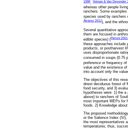
1998
Yetman & Van Devender 
,
whereas other people livin
ranchers. Some examples o
species used by ranchers o
Álvarez 2012
), and the ethn
Several quantitative appro
them are focused in anthrop
Pieroni 2001
edible species) (
these approaches include pl
products, or postharvest li
uses disproportionate ratin
consumed in soups (0.75 p
preference or frequency of
value and the existence of 
into account only the value
The objectives of this rese
driest deciduous forest of 
food security, and 3) eval
hypotheses were: 1) the a a
above) to ranchers of South
most important WEPs for foo
foods. 2) Knowledge about
The proposed methodology f
or the Salience Index (SI),
the most representatives a
temperatures; thus, succes