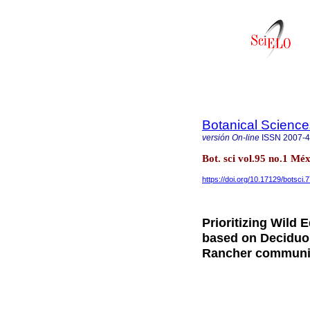
Botanical Science
versión On-line
ISSN
2007-
Bot. sci vol.95 no.1 Mé
https://doi.org/10.17129/botsci.
Prioritizing Wild 
based on Deciduou
Rancher communi