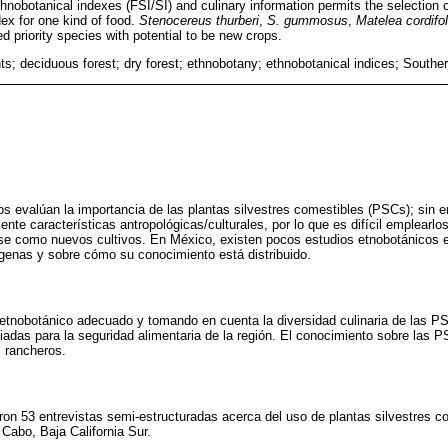
nobotanical indexes (FSI/SI) and culinary information permits the selection of
dex for one kind of food.
Stenocereus thurberi
,
S. gummosus
,
Matelea cordifol
d priority species with potential to be new crops.
nts; deciduous forest; dry forest; ethnobotany; ethnobotanical indices; Souther
os evalúan la importancia de las plantas silvestres comestibles (PSCs); sin 
ente características antropológicas/culturales, por lo que es difícil emplearl
larse como nuevos cultivos. En México, existen pocos estudios etnobotánicos e
genas y sobre cómo su conocimiento está distribuido.
 etnobotánico adecuado y tomando en cuenta la diversidad culinaria de las PS
adas para la seguridad alimentaria de la región. El conocimiento sobre las P
 rancheros.
aron 53 entrevistas semi-estructuradas acerca del uso de plantas silvestres c
 Cabo, Baja California Sur.