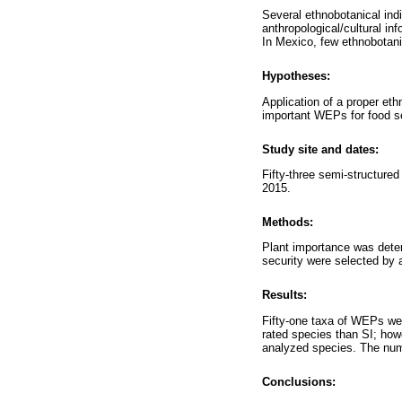
Several ethnobotanical ind
anthropological/cultural inf
In Mexico, few ethnobotani
Hypotheses:
Application of a proper eth
important WEPs for food s
Study site and dates:
Fifty-three semi-structure
2015.
Methods:
Plant importance was deter
security were selected by a
Results:
Fifty-one taxa of WEPs wer
rated species than SI; howe
analyzed species. The num
Conclusions: