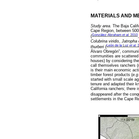
MATERIALS AND M
Study area.
The Baja Califo
Cape Region, between 500–
González-Abraham
et al
. 2010
(
Colubrina viridis
,
Jatropha 
León de la Luz
et al
. 
thurberi
(
Álvaro Obregón”, community
communities are scattered 
houses) by considering the
call themselves ranchers (r
is their main economic act
timber forest products (
e.g
started with small scale ag
tenure and adapted their kn
California ranchers; there
disappeared after the conq
settlements in the Cape Re