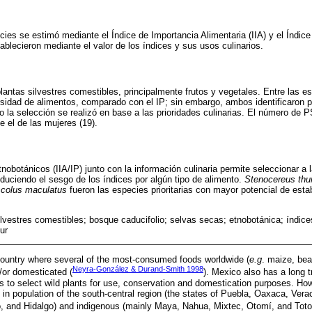
cies se estimó mediante el Índice de Importancia Alimentaria (IIA) y el Índic
tablecieron mediante el valor de los índices y sus usos culinarios.
plantas silvestres comestibles, principalmente frutos y vegetales. Entre las e
rsidad de alimentos, comparado con el IP; sin embargo, ambos identificaron
o la selección se realizó en base a las prioridades culinarias. El número de 
 el de las mujeres (19).
nobotánicos (IIA/IP) junto con la información culinaria permite seleccionar a 
educiendo el sesgo de los índices por algún tipo de alimento.
Stenocereus thur
colus maculatus
fueron las especies prioritarias con mayor potencial de es
ilvestres comestibles; bosque caducifolio; selvas secas; etnobotánica; índic
ur
ountry where several of the most-consumed foods worldwide (
e.g
. maize, bea
Neyra-González & Durand-Smith 1998
/or domesticated (
). Mexico also has a long t
is to select wild plants for use, conservation and domestication purposes. Ho
in population of the south-central region (the states of Puebla, Oaxaca, Vera
, and Hidalgo) and indigenous (mainly Maya, Nahua, Mixtec, Otomí, and Toto