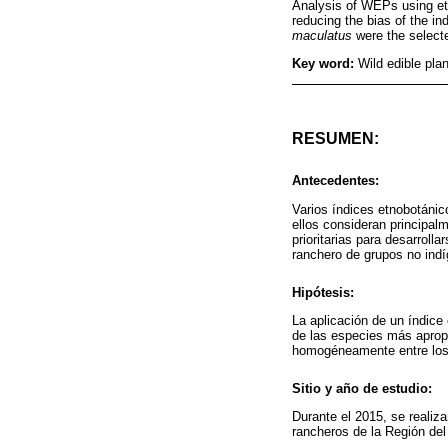
Analysis of WEPs using eth
reducing the bias of the in
maculatus
were the selecte
Key word:
Wild edible pla
RESUMEN:
Antecedentes:
Varios índices etnobotánic
ellos consideran principalm
prioritarias para desarrol
ranchero de grupos no indí
Hipótesis:
La aplicación de un índice
de las especies más apropi
homogéneamente entre los
Sitio y año de estudio:
Durante el 2015, se realiz
rancheros de la Región del