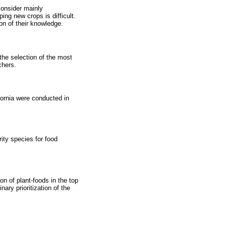
consider mainly
ping new crops is difficult.
on of their knowledge.
 the selection of the most
chers.
fornia were conducted in
ity species for food
n of plant-foods in the top
ary prioritization of the