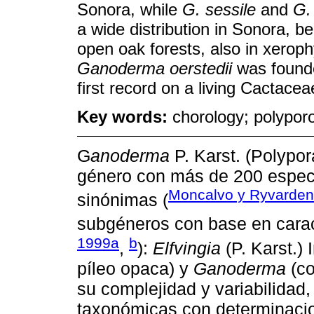
Sonora, while
G. sessile
and
G.
a wide distribution in Sonora, b
open oak forests, also in xeroph
Ganoderma oerstedii
was found
first record on a living Cactacea
Key words:
chorology; polypor
G
anoderma
P. Karst. (Polypo
género con más de 200 espec
Moncalvo y Ryvarden
sinónimas (
subgéneros con base en caract
1999a
b
,
):
Elfvingia
(P. Karst.)
píleo opaca) y
Ganoderma
(co
su complejidad y variabilidad
taxonómicas con determinacio