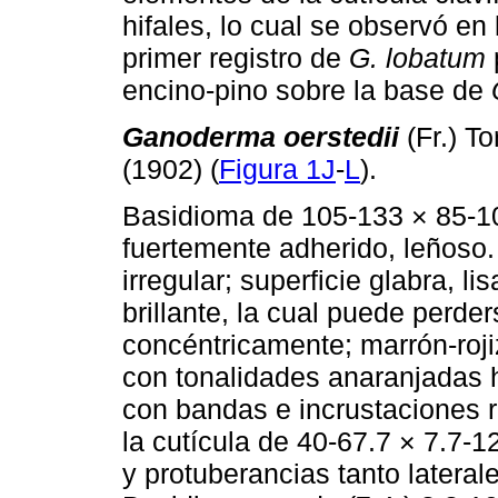
hifales, lo cual se observó en
primer registro de
G. lobatum
encino-pino sobre la base de
Ganoderma oerstedii
(Fr.) T
(1902) (
Figura 1J
-
L
).
Basidioma de 105-133 × 85-10
fuertemente adherido, leñoso. 
irregular; superficie glabra, l
brillante, la cual puede perde
concéntricamente; marrón-rojiz
con tonalidades anaranjadas 
con bandas e incrustaciones 
la cutícula de 40-67.7 × 7.7-1
y protuberancias tanto lateral