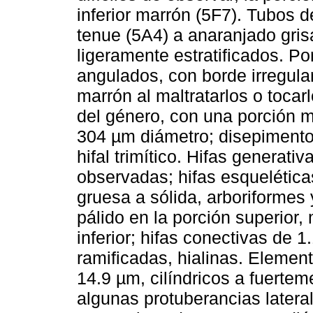
inferior marrón (5F7). Tubos 
tenue (5A4) a anaranjado gris
ligeramente estratificados. Po
angulados, con borde irregula
marrón al maltratarlos o tocar
del género, con una porción m
304 µm diámetro; disepimento
hifal trimítico. Hifas generati
observadas; hifas esquelética
gruesa a sólida, arboriformes 
pálido en la porción superior,
inferior; hifas conectivas de 
ramificadas, hialinas. Element
14.9 µm, cilíndricos a fuerte
algunas protuberancias lateral