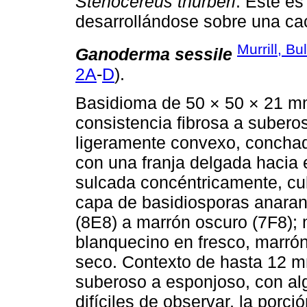
Stenocereus thurberi
. Éste es
desarrollándose sobre una cac
Murrill, Bu
Ganoderma sessile
2A
-
D
).
Basidioma de 50 × 50 × 21 mm, 
consistencia fibrosa a suberosa
ligeramente convexo, conchado
con una franja delgada hacia 
sulcada concéntricamente, cub
capa de basidiosporas anaran
(8E8) a marrón oscuro (7F8); m
blanquecino en fresco, marrón
seco. Contexto de hasta 12 m
suberoso a esponjoso, con al
difíciles de observar, la porci