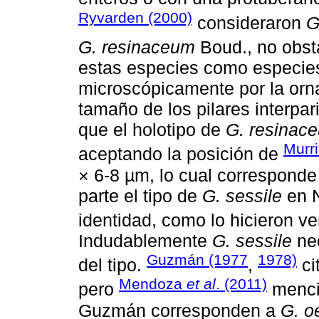
Ryvarden (2000)
consideraron
G
G. resinaceum
Boud., no obs
estas especies como especies
microscópicamente por la orn
tamaño de los pilares interpa
que el holotipo de
G. resinac
Murri
aceptando la posición de
× 6-8 µm, lo cual corresponde 
parte el tipo de
G. sessile
en N
identidad, como lo hicieron v
Indudablemente
G. sessile
nec
Guzmán (1977
1978)
del tipo.
,
ci
Mendoza
et al
. (2011)
pero
menci
Guzmán corresponden a
G. oe