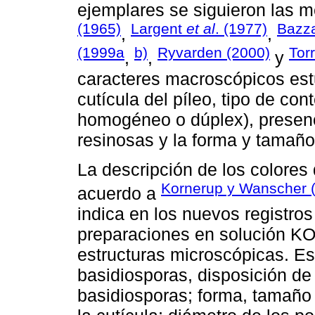
ejemplares se siguieron las 
(1965)
Largent
et al
. (1977)
Bazza
,
,
(1999a
b)
Ryvarden (2000)
Tor
,
,
y
caracteres macroscópicos est
cutícula del píleo, tipo de co
homogéneo o dúplex), presenc
resinosas y la forma y tamaño
La descripción de los colores
Kornerup y Wanscher 
acuerdo a
indica en los nuevos registro
preparaciones en solución KOH
estructuras microscópicas. Es
basidiosporas, disposición de l
basidiosporas; forma, tamaño