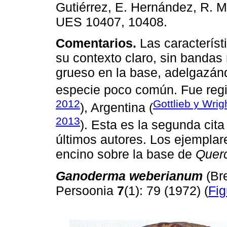
Gutiérrez, E. Hernández, R. 
UES 10407, 10408.
Comentarios.
Las característ
su contexto claro, sin bandas
grueso en la base, adelgazán
especie poco común. Fue regis
2012
Gottlieb y Wrig
), Argentina (
2013
). Esta es la segunda cita
últimos autores. Los ejemplar
encino sobre la base de
Quer
Ganoderma weberianum
(Br
Persoonia
7
(1): 79 (1972) (
Fig