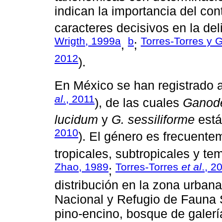
indican la importancia del co
caracteres decisivos en la del
Wrigth, 1999a
b
Torres-Torres y
,
;
2012
).
En México se han registrado a
al
., 2011
), de las cuales
Ganod
lucidum
y
G. sessiliforme
está
2010
). El género es frecuent
tropicales, subtropicales y te
Zhao, 1989
Torres-Torres
et al
., 2
;
distribución en la zona urban
Nacional y Refugio de Fauna 
pino-encino, bosque de galería