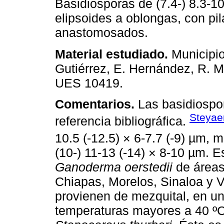
Basidiosporas de (7.4-) 8.3-10
elipsoides a oblongas, con pil
anastomosados.
Material estudiado.
Municipio
Gutiérrez, E. Hernández, R. 
UES 10419.
Comentarios.
Las basidiospor
Steyae
referencia bibliográfica.
10.5 (-12.5) × 6-7.7 (-9) µm, 
(10-) 11-13 (-14) × 8-10 µm. E
Ganoderma oerstedii
de áreas 
Chiapas, Morelos, Sinaloa y 
provienen de mezquital, en u
temperaturas mayores a 40 ºC