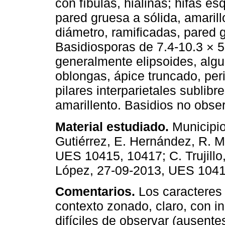
con fíbulas, hialinas; hifas e
pared gruesa a sólida, amarill
diámetro, ramificadas, pared g
Basidiosporas de 7.4-10.3 × 5.
generalmente elipsoides, alg
oblongas, ápice truncado, per
pilares interparietales sublibr
amarillento. Basidios no obse
Material estudiado.
Municipio
Gutiérrez, E. Hernández, R. 
UES 10415, 10417; C. Trujillo
López, 27-09-2013, UES 1041
Comentarios.
Los caracteres 
contexto zonado, claro, con i
difíciles de observar (ausent