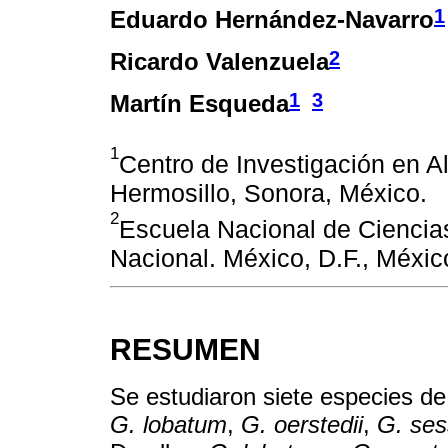
1
Eduardo Hernández-Navarro
2
Ricardo Valenzuela
1
3
Martín Esqueda
1
Centro de Investigación en Al
Hermosillo, Sonora, México.
2
Escuela Nacional de Ciencias 
Nacional. México, D.F., Méxic
RESUMEN
Se estudiaron siete especies d
G. lobatum
,
G. oerstedii
,
G. ses