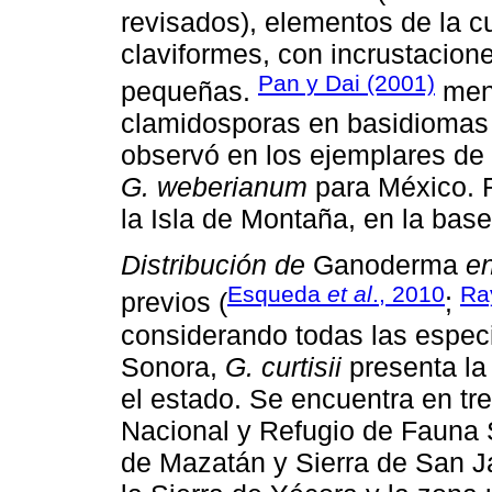
revisados), elementos de la cu
claviformes, con incrustacion
Pan y Dai (2001)
pequeñas.
menc
clamidosporas en basidiomas 
observó en los ejemplares de 
G. weberianum
para México. 
la Isla de Montaña, en la bas
Distribución de
Ganoderma
e
Esqueda
et al
., 2010
Ra
previos (
;
considerando todas las espe
Sonora,
G. curtisii
presenta la
el estado. Se encuentra en tr
Nacional y Refugio de Fauna S
de Mazatán y Sierra de San J