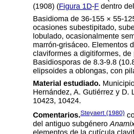
(1908) (
Figura 1D
-
F
dentro del
Basidioma de 36-155 × 55-125
ocasiones subestipitado, sube
lobulado, ocasionalmente semi
marrón-grisáceo. Elementos de
claviformes a digitiformes, de
Basidiosporas de 8.3-9.8 (10.8
elipsoides a oblongas, con pila
Material estudiado.
Municipio
Hernández, A. Gutiérrez y D.
10423, 10424.
Steyaert (1980)
Comentarios.
co
del antiguo subgénero
Anami
elementos de la cutícula cla