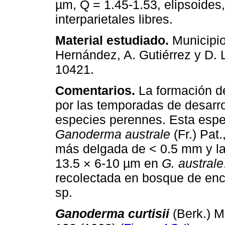
µm, Q = 1.45-1.53, elipsoides,
interparietales libres.
Material estudiado.
Municipio
Hernández, A. Gutiérrez y D.
10421.
Comentarios.
La formación de
por las temporadas de desarro
especies perennes. Esta espe
Ganoderma australe
(Fr.) Pat.
más delgada de < 0.5 mm y l
13.5 × 6-10 µm en
G. australe
recolectada en bosque de enc
sp.
Ganoderma curtisii
(Berk.) M