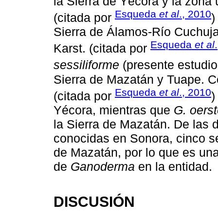
la Sierra de Yécora y la zona
Esqueda
et al
., 2010
(citada por
)
Sierra de Álamos-Río Cuchuj
Esqueda
et al
Karst. (citada por
sessiliforme
(presente estudio
Sierra de Mazatán y Tuape. C
Esqueda
et al
., 2010
(citada por
)
Yécora, mientras que
G. oerst
la Sierra de Mazatán. De las 
conocidas en Sonora, cinco se
de Mazatán, por lo que es un
de
Ganoderma
en la entidad.
DISCUSIÓN