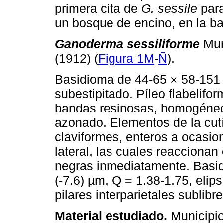
primera cita de
G. sessile
para
un bosque de encino, en la b
Ganoderma sessiliforme
Mur
(1912) (
Figura 1M
-
Ñ
).
Basidioma de 44-65 × 58-151 
subestipitado. Píleo flabelifo
bandas resinosas, homogéneo
azonado. Elementos de la cutí
claviformes, enteros a ocasi
lateral, las cuales reaccionan
negras inmediatamente. Basidi
(-7.6) µm, Q = 1.38-1.75, eli
pilares interparietales sublibre
Material estudiado.
Municipio