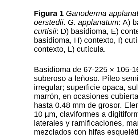
Figura 1
Ganoderma applana
oerstedii
.
G. applanatum
: A) 
curtisii
: D) basidioma, E) conte
basidioma, H) contexto, I) cut
contexto, L) cutícula.
Basidioma de 67-225 × 105-16
suberoso a leñoso. Píleo semi
irregular; superficie opaca, 
marrón, en ocasiones cubierta
hasta 0.48 mm de grosor. Elem
10 µm, claviformes a digitifo
laterales y ramificaciones, ma
mezclados con hifas esqueléti