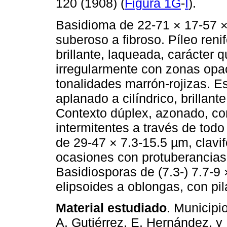
120 (1908) (
Figura 1G
-
I
).
Basidioma de 22-71 × 17-57 ×
suberoso a fibroso. Píleo reni
brillante, laqueada, carácter
irregularmente con zonas opa
tonalidades marrón-rojizas. Es
aplanado a cilíndrico, brillant
Contexto dúplex, azonado, co
intermitentes a través de todo
de 29-47 × 7.3-15.5 µm, clavif
ocasiones con protuberancias 
Basidiosporas de (7.3-) 7.7-9 
elipsoides a oblongas, con pila
Material estudiado
. Municipi
A. Gutiérrez, E. Hernández, 