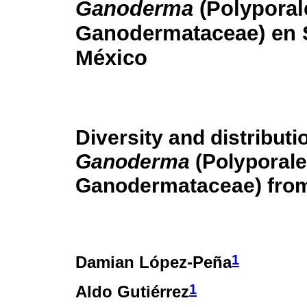
Ganoderma
(Polyporal
Ganodermataceae) en 
México
Diversity and distributi
Ganoderma
(Polyporale
Ganodermataceae) from
1
Damian López-Peña
1
Aldo Gutiérrez