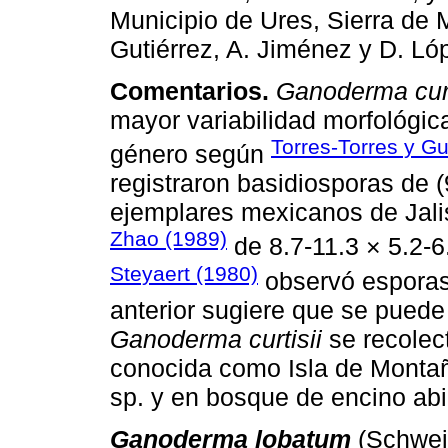
Municipio de Ures, Sierra de M
Gutiérrez, A. Jiménez y D. L
Comentarios.
Ganoderma curt
mayor variabilidad morfológic
Torres-Torres y G
género según
registraron basidiosporas de (
ejemplares mexicanos de Jali
Zhao (1989)
de 8.7-11.3 × 5.2-6
Steyaert (1980)
observó esporas 
anterior sugiere que se puede
Ganoderma curtisii
se recolec
conocida como Isla de Monta
sp. y en bosque de encino abi
Ganoderma lobatum
(Schwein