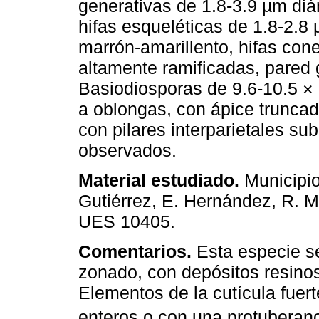
generativas de 1.8-3.9 µm diám
hifas esqueléticas de 1.8-2.8
marrón-amarillento, hifas con
altamente ramificadas, pared g
Basiodiosporas de 9.6-10.5 × 
a oblongas, con ápice truncad
con pilares interparietales su
observados.
Material estudiado.
Municipio
Gutiérrez, E. Hernández, R. 
UES 10405.
Comentarios.
Esta especie se
zonado, con depósitos resinos
Elementos de la cutícula fuer
enteros o con una protuberanc