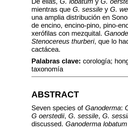
De ellas,
G. lobatum
y
G. oerste
mientras que
G. sessile
y
G. we
una amplia distribución en Son
de encino, encino-pino, pino-enc
xerófilas con mezquital.
Ganoder
Stenocereus thurberi
, que lo ha
cactácea.
Palabras clave:
corología; hon
taxonomía
ABSTRACT
Seven species of
Ganoderma
:
G oerstedii
,
G. sessile
,
G. sessi
discussed.
Ganoderma lobatum