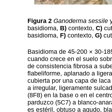
Figura 2
Ganoderma sessile
basidioma,
B)
contexto,
C)
cut
basidioma,
F)
contexto,
G)
cut
Basidioma de 45-200 × 30-185
cuando crece en el suelo sobre
de consistencia fibrosa a sube
flabeliforme, aplanado a liger
cubierta por una capa de laca
a irregular, ligeramente sulc
(8F8) en la base o en el centr
parduzco (5C7) a blanco-anara
es estéril, obtuso a agudo, b