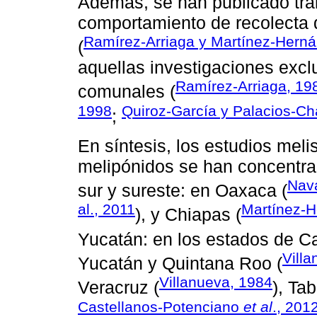
Además, se han publicado tra
comportamiento de recolecta
Ramírez-Arriaga y Martínez-Hern
(
aquellas investigaciones exclu
Ramírez-Arriaga, 19
comunales (
1998
Quiroz-García y Palacios-C
;
En síntesis, los estudios mel
melipónidos se han concentra
Nava
sur y sureste: en Oaxaca (
al., 2011
Martínez-H
), y Chiapas (
Yucatán: en los estados de 
Vill
Yucatán y Quintana Roo (
Villanueva, 1984
Veracruz (
), Ta
Castellanos-Potenciano
et al
., 201