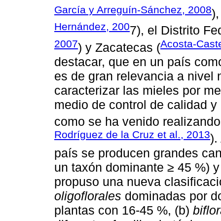
García y Arreguín-Sánchez, 2008
)
Hernández, 200
7), el Distrito Fe
2007
Acosta-Caste
) y Zacatecas (
destacar, que en un país como
es de gran relevancia a nivel 
caracterizar las mieles por m
medio de control de calidad y 
como se ha venido realizando
Rodríguez de la Cruz et al., 2013
)
país se producen grandes can
un taxón dominante ≥ 45 %) y 
propuso una nueva clasificaci
oligoflorales
dominadas por do
plantas con 16-45 %, (b)
biflo