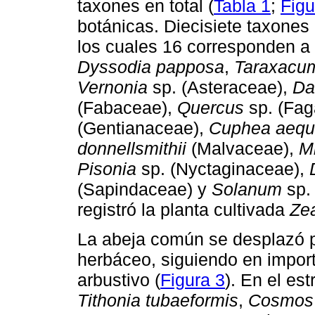
taxones en total (
Tabla 1
;
Figu
botánicas. Diecisiete taxones
los cuales 16 corresponden a l
Dyssodia papposa
,
Taraxacu
Vernonia
sp. (Asteraceae),
Da
(Fabaceae),
Quercus
sp. (Fa
(Gentianaceae),
Cuphea aequi
donnellsmithii
(Malvaceae),
M
Pisonia
sp. (Nyctaginaceae),
(Sapindaceae) y
Solanum
sp.
registró la planta cultivada
Ze
La abeja común se desplazó p
herbáceo, siguiendo en importa
arbustivo (
Figura 3
). En el es
Tithonia tubaeformis
,
Cosmos 