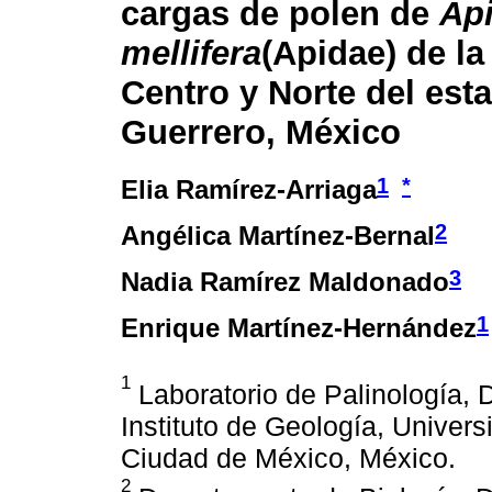
cargas de polen de
Ap
mellifera
(Apidae) de la
Centro y Norte del est
Guerrero, México
1
*
Elia Ramírez-Arriaga
2
Angélica Martínez-Bernal
3
Nadia Ramírez Maldonado
1
Enrique Martínez-Hernández
1
Laboratorio de Palinología, 
Instituto de Geología, Unive
Ciudad de México, México.
2