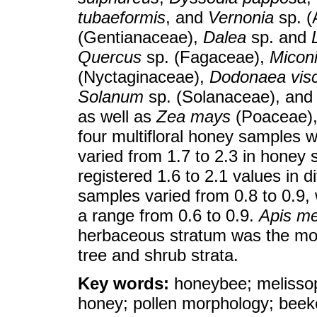
tubaeformis
, and
Vernonia
sp. (
(Gentianaceae),
Dalea
sp. and
Quercus
sp. (Fagaceae),
Micon
(Nyctaginaceae),
Dodonaea vis
Solanum
sp. (Solanaceae), an
as well as
Zea mays
(Poaceae), 
four multifloral honey samples w
varied from 1.7 to 2.3 in honey 
registered 1.6 to 2.1 values in 
samples varied from 0.8 to 0.9,
a range from 0.6 to 0.9.
Apis mel
herbaceous stratum was the mos
tree and shrub strata.
Key words:
honeybee; melissopa
honey; pollen morphology; beek