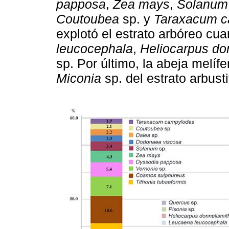
papposa
,
Zea mays
,
Solanum
Coutoubea
sp. y
Taraxacum c
explotó el estrato arbóreo c
leucocephala
,
Heliocarpus don
sp. Por último, la abeja melíf
Miconia
sp. del estrato arbusti