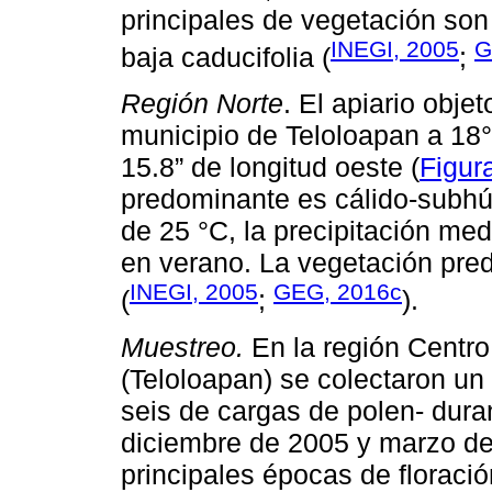
principales de vegetación son
INEGI, 2005
G
baja caducifolia (
;
Región Norte
. El apiario obje
municipio de Teloloapan a 18° 
15.8” de longitud oeste (
Figur
predominante es cálido-subhú
de 25 °C, la precipitación me
en verano. La vegetación pred
INEGI, 2005
GEG, 2016c
(
;
).
Muestreo.
En la región Centro 
(Teloloapan) se colectaron un 
seis de cargas de polen- dur
diciembre de 2005 y marzo de
principales épocas de floraci