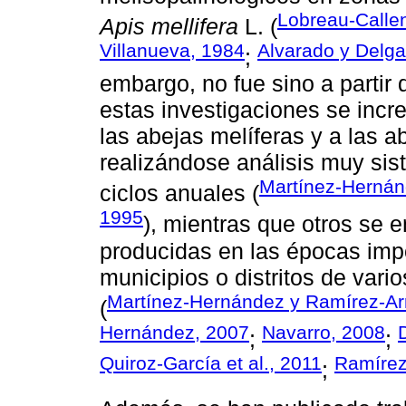
Lobreau-Callen
Apis mellifera
L. (
Villanueva, 1984
Alvarado y Delg
;
embargo, no fue sino a partir
estas investigaciones se inc
las abejas melíferas y a las a
realizándose análisis muy sis
Martínez-Hernánd
ciclos anuales (
1995
), mientras que otros se 
producidas en las épocas imp
municipios o distritos de var
Martínez-Hernández y Ramírez-Ar
(
Hernández, 2007
Navarro, 2008
;
;
Quiroz-García et al., 2011
Ramírez
;