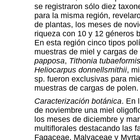
se registraron sólo diez taxo
para la misma región, revelaro
de plantas, los meses de nov
riqueza con 10 y 12 géneros 
En esta región cinco tipos pol
muestras de miel y cargas de
papposa
,
Tithonia tubaeformi
Heliocarpus donnellsmithii
, m
sp. fueron exclusivas para mi
muestras de cargas de polen.
Caracterización botánica
. En 
de noviembre una miel oligofl
los meses de diciembre y mar
multiflorales destacando las 
Fagaceae, Malvaceae y Myrta