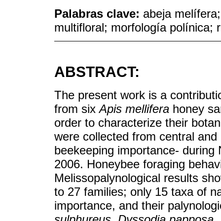
Palabras clave:
abeja melífera;
multifloral; morfología polínica; 
ABSTRACT:
The present work is a contribut
from six
Apis mellifera
honey sam
order to characterize their bota
were collected from central and
beekeeping importance- durin
2006. Honeybee foraging behavi
Melissopalynological results sho
to 27 families; only 15 taxa of n
importance, and their palynologi
sulphureus
,
Dyssodia papposa
,