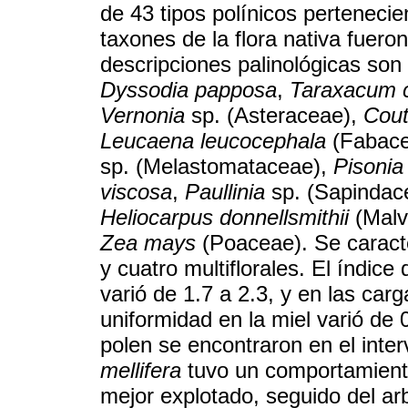
de 43 tipos polínicos pertenecie
taxones de la flora nativa fuer
descripciones palinológicas son 
Dyssodia papposa
,
Taraxacum 
Vernonia
sp. (Asteraceae),
Cou
Leucaena leucocephala
(Fabac
sp. (Melastomataceae),
Pisonia
viscosa
,
Paullinia
sp. (Sapindac
Heliocarpus donnellsmithii
(Malva
Zea mays
(Poaceae). Se caracte
y cuatro multiflorales. El índic
varió de 1.7 a 2.3, y en las carg
uniformidad en la miel varió de 
polen se encontraron en el inter
mellifera
tuvo un comportamiento 
mejor explotado, seguido del ar