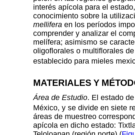
interés apícola para el estado,
conocimiento sobre la utilizac
mellifera
en los períodos impor
comprender y analizar el comp
melífera; asimismo se caracte
oligoflorales o multiflorales d
establecido para mieles mexi
MATERIALES Y MÉTO
Área de Estudio
. El estado de
México, y se divide en siete r
áreas de muestreo correspond
apícola en dicho estado: Tixtl
Teloloapan (región norte) (
Fig